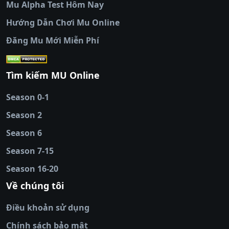
Mu Alpha Test Hôm Nay
luongsontv
|
trực tiếp bóng đá cakhiatv
|
trực
tiếp bóng đá
Hướng Dẫn Chơi Mu Online
socolive
|
xoso66
|
DABET
|
xem bóng đá
Đăng Mu Mới Miễn Phí
cakhiatv
|
kèo nhà
cái
|
qh88
|
Ok9
|
nhatvip
|
socolive
|
Ku
88
|
tài xỉu
Tìm kiếm MU Online
online
|
sunwin
|
hitclub
|
b52club
|
iwin
cái uy tín
|
kèo nhà
Season 0-1
cái
|
nowgoal
|
1gom
|
net88
|
max88
|
Season 2
đĩa
|
bắn cá đổi
thưởng
Season 6
|
https://bongdalu.ceo
|
trang chủ
fly88
|
new88
|
https://keonhacai.claims/
|
ht
Season 7-15
bóng đá
|
NEW88
|
socolive
Season 16-20
tv
|
hitclub
|
ok9
|
Hitclub
|
Vic88
|
Red8
win
|
Xoilac
|
open 88
|
open 88
|
sun
Về chúng tôi
win
|
hit club
|
Kingfun
|
game bài đổi
Điều khoản sử dụng
thưởng
|
rik vip
|
game bắn cá đổi
thưởng
|
giai ma keo nha
Chính sách bảo mật