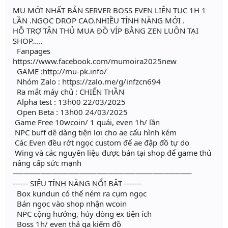
MU MỚI NHẤT BẢN SERVER BOSS EVEN LIÊN TỤC 1H 1
LẦN .NGỌC DROP CAO.NHIỀU TÍNH NĂNG MỚI .
HỖ TRỢ TÂN THỦ MUA ĐỒ VÍP BẰNG ZEN LUÔN TẠI
SHOP.....
Fanpages
https://www.facebook.com/mumoira2025new
GAME :http://mu-pk.info/
Nhóm Zalo : https://zalo.me/g/infzcn694
Ra mắt máy chủ : CHIẾN THẦN
Alpha test : 13h00 22/03/2025
Open Beta : 13h00 24/03/2025
Game Free 10wcoin/ 1 quái, even 1h/ lần
NPC buff dễ dàng tiện lợi cho ae cấu hình kém
Các Even đều rớt ngọc custom để ae đập đồ tự do
Wing và các nguyên liệu được bán tại shop để game thủ
nâng cấp sức mạnh
────────────────────────────────
------ SIÊU TÍNH NĂNG NỔI BẬT -------
Box kundun có thể ném ra cụm ngọc
Bán ngọc vào shop nhận wcoin
NPC cộng hưởng, hủy dòng ex tiện ích
Boss 1h/ even thả ga kiếm đồ