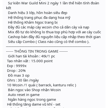
Sự kiện War Guild Mini 2 ngày 1 lần thể hiện tính đoàn
kết
Danh hiệu 3 lớp, hồn hoàn siêu đẹp
Hệ thống trang phục đa dạng hoa mỹ
Hệ thống Khảm Ngọc trang bị
Đầy đủ các máp cày wcoin cho cả dân cày và nạp
Mix đồ tự do không lo thua top phù hợp với ae cày cuốc
Cashop bán đầy đủ nguyên liệu cập nhập theo thời gian
Siêu cấp Combo ( Class nào cũng có thể combo ).
────────────────────────────────
------ THÔNG TIN TRONG GAME -------
Giới hạn tài khoản : 4tk/1 pc
Tạo nhân vật : 15.000 point
Exp : 9999x
Drop : 20%
Đồ max 3 op
Ghrs : 30 lần /ngày
10 Wcoin /1 quái ( barrack, kanturu relic )
Bán ngọc vào Shop nhận Wcoin
Auto reset in game
Ngân hàng ngọc trong game
Hệ thống tăng dame vũ khí - set