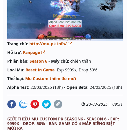
Trang chủ:
http://mu-pk.info/
Hỗ trợ:
Fanpage
Phiên bản:
Season 6
-
Máy chủ:
chiến thần
Loại Mu:
Reset In Game
, Exp 9999x, Drop 50%
Thể loại:
Mu Custom thêm đồ mới
Alpha Test:
22/03/2025 (13h) -
Open Beta:
24/03/2025 (13h)
20/03/2025 | 09:31
GIỚI THIỆU MU CUSTOM PK SEASON6 - SEASON 6 - EXP:
9999X - DROP: 50% - BẢN GAME CÓ 4 MÁP RIÊNG BIỆT
MỚI RA