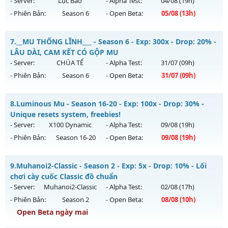
- Server:
Lục Bảo
- Alpha Test:
04/08
(19h)
30/07/2626
- Phiên Bản:
Season 6
- Open Beta:
05/08
(13h)
Exp: 9999x - Drop: 99%
Mu Lục Bảo - Miễn phí 99%
Kiểu reset: Non Reset
7.
__MU THỐNG LĨNH___ - Season 6 - Exp: 300x - Drop: 20% -
Mu mới ra tháng 08 2026 - Mở máy chủ
Lục Bảo
vào 13h
LÂU DÀI, CAM KẾT CÓ GỘP MU
Thể loại: Mu Nguyên bản Webzen
ngày 05/08/2626
- Server:
CHÚA TỂ
- Alpha Test:
31/07
(09h)
Antihack: Xshiel
- Phiên Bản:
Season 6
- Open Beta:
31/07
(09h)
Exp: 999x - Drop: 60%
Kiểu reset: Non Reset
__MU THỐNG LĨNH___ - LÂU DÀI, CAM KẾT CÓ GỘP MU
8.
Luminous Mu - Season 16-20 - Exp: 100x - Drop: 30% -
Thể loại: Mu Custom thêm đồ mới
Mu mới ra tháng 07 2026 - Mở máy chủ
CHÚA TỂ
vào 09h
Unique resets system, freebies!
Antihack: SharkAnti
ngày 31/07/2626
- Server:
X100 Dynamic
- Alpha Test:
09/08
(19h)
- Phiên Bản:
Season 16-20
- Open Beta:
09/08
(19h)
Exp: 300x - Drop: 20%
Kiểu reset: Reset In Game
Luminous Mu - Unique resets system, freebies!
9.
Muhanoi2-Classic - Season 2 - Exp: 5x - Drop: 10% - Lối
Thể loại: Mu Nguyên bản Webzen
Mu mới ra tháng 08 2026 - Mở máy chủ
X100 Dynamic
vào
chơi cày cuốc Classic đồ chuẩn
Antihack: UGK ANTIHACK
19h ngày 09/08/2626
- Server:
Muhanoi2-Classic
- Alpha Test:
02/08
(17h)
- Phiên Bản:
Season 2
- Open Beta:
08/08
(10h)
Exp: 100x - Drop: 30%
Open Beta ngày mai
Kiểu reset: Reset In Game