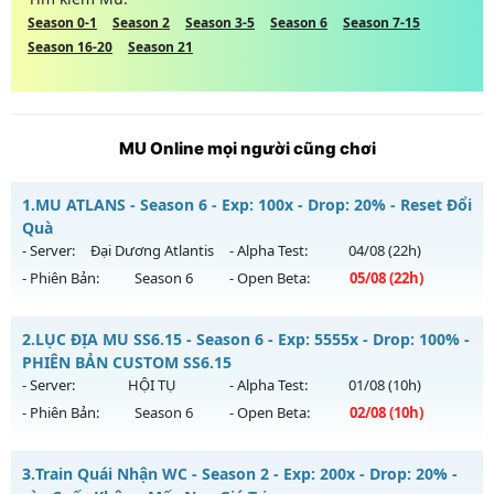
Season 0-1
Season 2
Season 3-5
Season 6
Season 7-15
Season 16-20
Season 21
MU Online mọi người cũng chơi
1.
MU ATLANS - Season 6 - Exp: 100x - Drop: 20% - Reset Đổi
Quà
- Server:
Đại Dương Atlantis
- Alpha Test:
04/08
(22h)
- Phiên Bản:
Season 6
- Open Beta:
05/08
(22h)
MU ATLANS - Reset Đổi Quà
2.
LỤC ĐỊA MU SS6.15 - Season 6 - Exp: 5555x - Drop: 100% -
Mu mới ra tháng 08 2026 - Mở máy chủ
Đại Dương Atlantis
PHIÊN BẢN CUSTOM SS6.15
vào 22h ngày 05/08/2626
- Server:
HỘI TỤ
- Alpha Test:
01/08
(10h)
- Phiên Bản:
Season 6
- Open Beta:
02/08
(10h)
Exp: 100x - Drop: 20%
Kiểu reset: Reset In Game
LỤC ĐỊA MU SS6.15 - PHIÊN BẢN CUSTOM SS6.15
3.
Train Quái Nhận WC - Season 2 - Exp: 200x - Drop: 20% -
Thể loại: Mu Nguyên bản Webzen