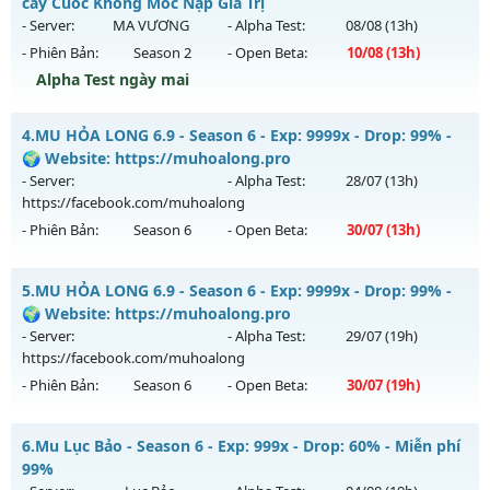
Mu mới ra tháng 08 2026 - Mở máy chủ
HỘI TỤ
vào 10h
cày Cuốc Không Mốc Nạp Giá Trị
Antihack: Shark
ngày 02/08/2626
- Server:
MA VƯƠNG
- Alpha Test:
08/08
(13h)
- Phiên Bản:
Season 2
- Open Beta:
10/08
(13h)
Exp: 5555x - Drop: 100%
Alpha Test ngày mai
Kiểu reset: Reset In Game
Thể loại: Mu Custom thêm đồ mới
Train Quái Nhận WC - cày Cuốc Không Mốc Nạp Giá Trị
4.
MU HỎA LONG 6.9 - Season 6 - Exp: 9999x - Drop: 99% -
Antihack: SPK
Mu mới ra tháng 08 2026 - Mở máy chủ
MA VƯƠNG
vào
🌍 Website: https://muhoalong.pro
13h ngày 10/08/2626
- Server:
- Alpha Test:
28/07
(13h)
https://facebook.com/muhoalong
Exp: 200x - Drop: 20%
- Phiên Bản:
Season 6
- Open Beta:
30/07
(13h)
Kiểu reset: Reset In Game
Thể loại: Mu Nguyên bản Webzen
MU HỎA LONG 6.9 - 🌍 Website: https://muhoalong.pro
5.
MU HỎA LONG 6.9 - Season 6 - Exp: 9999x - Drop: 99% -
Antihack: GameGuard
Mu mới ra tháng 07 2026 - Mở máy chủ
🌍 Website: https://muhoalong.pro
https://facebook.com/muhoalong
vào 13h ngày
- Server:
- Alpha Test:
29/07
(19h)
30/07/2626
https://facebook.com/muhoalong
- Phiên Bản:
Season 6
- Open Beta:
30/07
(19h)
Exp: 9999x - Drop: 99%
Kiểu reset: Non Reset
MU HỎA LONG 6.9 - 🌍 Website: https://muhoalong.pro
6.
Mu Lục Bảo - Season 6 - Exp: 999x - Drop: 60% - Miễn phí
Thể loại: Mu Nguyên bản Webzen
Mu mới ra tháng 07 2026 - Mở máy chủ
99%
Antihack: Xshiel
https://facebook.com/muhoalong
vào 19h ngày