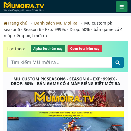
Trang chủ
Danh sách Mu Mới Ra
Mu custom pk
season6 - Season 6 - Exp: 9999x - Drop: 50% - bản game có 4
máp riêng biệt mới ra
Lọc theo:
Alpha Test hôm nay
Open beta hôm nay
MU CUSTOM PK SEASON6 - SEASON 6 - EXP: 9999X -
DROP: 50% - BẢN GAME CÓ 4 MÁP RIÊNG BIỆT MỚI RA