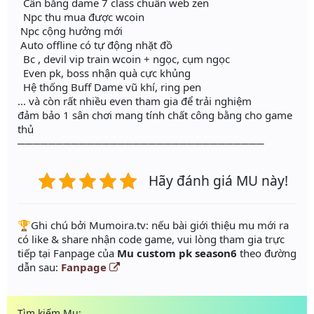
Cân bằng dame 7 class chuẩn web zen
Npc thu mua được wcoin
Npc cộng hưởng mới
Auto offline có tự động nhặt đồ
Bc , devil vip train wcoin + ngọc, cụm ngọc
Even pk, boss nhận quà cực khủng
Hệ thống Buff Dame vũ khí, ring pen
... và còn rất nhiều even tham gia để trải nghiệm
đảm bảo 1 sân chơi mang tính chất công bằng cho game
thủ
────────────────────────────────
Hãy đánh giá MU này!
️🏆Ghi chú bởi Mumoira.tv: nếu bài giới thiệu mu mới ra
có like & share nhận code game, vui lòng tham gia trực
tiếp tại Fanpage của
Mu custom pk season6
theo đường
dẫn sau:
Fanpage
Tìm kiếm Mu: