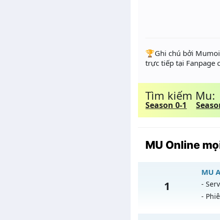
️🏆Ghi chú bởi Mumoir
trực tiếp tại Fanpage
Tìm kiếm Mu:
Season 0-1
Seaso
MU Online mọi
MU AT
1
- Serv
- Phi