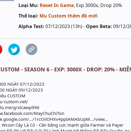
Loại Mu:
Reset In Game
, Exp 3000x, Drop 20%
Thể loại:
Mu Custom thêm đồ mới
Alpha Test:
07/12/2023 (13h) -
Open Beta:
09/12/2
USTOM - SEASON 6 - EXP: 3000X - DROP: 20% - MIỄN
H00 NGÀY 07/12/2023
00 NGÀY 09/12/2023
Siêu CUSTOM
mu-custom.net/
alo.me/g/xlcawp996
ww.facebook.com/MayChuChiTon
ve.google.com/.../1rcOilOHXv4ppIAMAbUpM.../view...
 Wcoin Cày Là Có - Cân bằng cực mạnh giữa Farmer và Payer
Nâng Đồ PK UP Đồ Giải Trí Lành Mạnh Hệ thống Đồ Độc Quyền, tự 