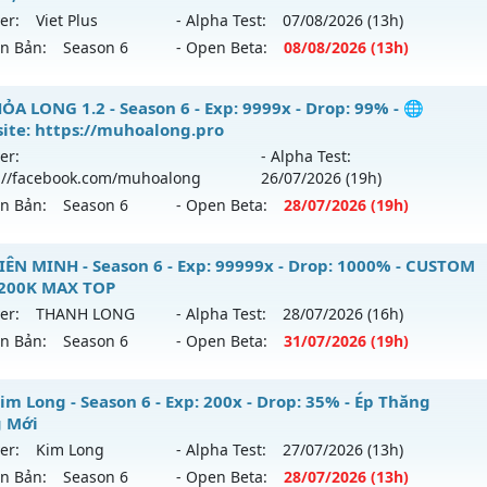
ới ra tháng 07 2026 - Mở máy chủ
https://facebook.com
er:
Viet Plus
- Alpha Test:
07/08
/2026
(13h)
ack: XShield
 29/07/2626
ên Bản:
Season 6
- Open Beta:
08/08
/2026
(13h)
9999x - Drop: 20%
 SS6.15 Plus - Boss drop 1h/lần, Set tân thủ free
ỎA LONG 1.2 - Season 6 - Exp: 9999x - Drop: 99% - 🌐
reset: Non Reset
ite: https://muhoalong.pro
 mới ra tháng 08 2026 - Mở máy chủ
Viet Plus
vào 13h ngà
loại: Mu Nguyên bản Webzen
er:
- Alpha Test:
://facebook.com/muhoalong
26/07
/2026
(19h)
p: 9999x - Drop: 90%
ack: Xshiel
ên Bản:
Season 6
- Open Beta:
28/07
/2026
(19h)
ểu reset: Reset In Game
ể loại: Mu Bán Đồ Full Trong Shop
ỎA LONG 1.2 - 🌐 Website: https://muhoalong.pro
IÊN MINH - Season 6 - Exp: 99999x - Drop: 1000% - CUSTOM
 200K MAX TOP
tihack: Phoenix chống hack mới
ới ra tháng 07 2026 - Mở máy chủ
https://facebook.com
er:
THANH LONG
- Alpha Test:
28/07
/2026
(16h)
 28/07/2626
ên Bản:
Season 6
- Open Beta:
31/07
/2026
(19h)
9999x - Drop: 99%
U LIÊN MINH - CUSTOM 6.15 200K MAX TOP
im Long - Season 6 - Exp: 200x - Drop: 35% - Ép Thăng
reset: Non Reset
 Mới
 mới ra tháng 07 2026 - Mở máy chủ
THANH LONG
vào 19
loại: Mu Nguyên bản Webzen
er:
Kim Long
- Alpha Test:
27/07
/2026
(13h)
ên Bản:
Season 6
- Open Beta:
28/07
/2026
(13h)
p: 99999x - Drop: 1000%
ack: XShield