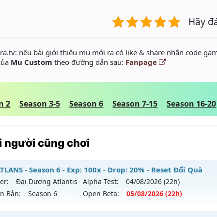
Hãy đ
a.tv: nếu bài giới thiệu mu mới ra có like & share nhận code gam
 của
Mu Custom
theo đường dẫn sau:
Fanpage
n 2
Season 3-5
Season 6
Season 7-15
Season 16-20
 người cũng chơi
LANS - Season 6 - Exp: 100x - Drop: 20% - Reset Đổi Quà
er:
Đại Dương Atlantis
- Alpha Test:
04/08
/2026
(22h)
ên Bản:
Season 6
- Open Beta:
05/08
/2026
(22h)