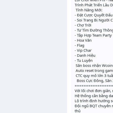
Trình Phát Triển Lâu D
Tính Năng Mới:
- Đặt Cược Quyết Đấu
- Soi Trang Bị Người 
- Chợ Trời
- Tự Tìm Đường Thôn
- Tập Hợp Team Party
- Hoa Văn
- Flag
- Vip Char
- Danh Hiệu
- Tu Luyện
Săn boss nhận Wcoin & 
Auto reset trong game
CTC quy mô lớn 3 tuầ
️ Boss Cực Đông, Săn
================
Với lối chơi đơn giản,
Hệ thống cân bằng d
Lộ trình định hướng s
Đội ngũ BQT chuyên n
thủ