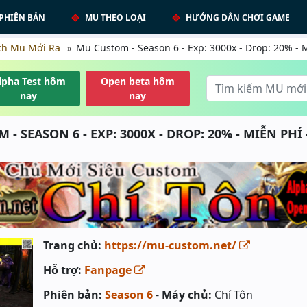
PHIÊN BẢN
MU THEO LOẠI
HƯỚNG DẪN CHƠI GAME
ch Mu Mới Ra
Mu Custom - Season 6 - Exp: 3000x - Drop: 20% - M
lpha Test hôm
Open beta hôm
nay
nay
- SEASON 6 - EXP: 3000X - DROP: 20% - MIỄN PHÍ 
Trang chủ:
https://mu-custom.net/
Hỗ trợ:
Fanpage
Phiên bản:
Season 6
-
Máy chủ:
Chí Tôn