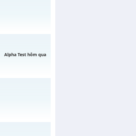
ào 22h ngày
03/08/2626
Alpha Test hôm qua
/muhoalong
vào 08h