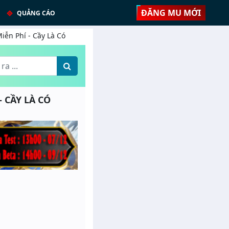
ĐĂNG MU MỚI
QUẢNG CÁO
iễn Phí - Cầy Là Có
- CẦY LÀ CÓ