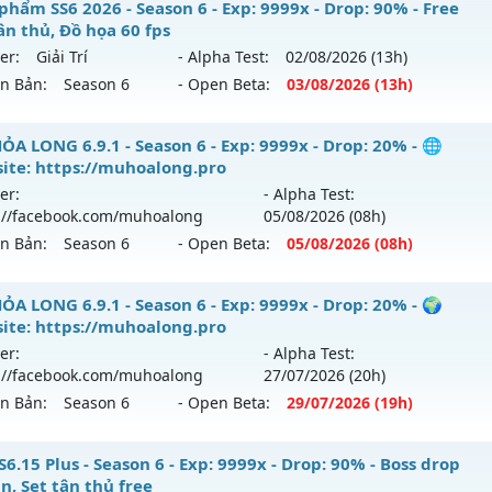
 ATLANS - Reset Đổi Quà
phẩm SS6 2026 - Season 6 - Exp: 9999x - Drop: 90% - Free
ân thủ, Đồ họa 60 fps
 mới ra tháng 08 2026 - Mở máy chủ
Đại Dương Atlantis
v
er:
Giải Trí
- Alpha Test:
02/08
/2026
(13h)
/08/2626
ên Bản:
Season 6
- Open Beta:
03/08
/2026
(13h)
p: 100x - Drop: 20%
êu phẩm SS6 2026 - Free set tân thủ, Đồ họa 60 fps
ỎA LONG 6.9.1 - Season 6 - Exp: 9999x - Drop: 20% - 🌐
ểu reset: Reset In Game
ite: https://muhoalong.pro
 mới ra tháng 08 2026 - Mở máy chủ
Giải Trí
vào 13h ngày 
ể loại: Mu Nguyên bản Webzen
er:
- Alpha Test:
://facebook.com/muhoalong
05/08
/2026
(08h)
p: 9999x - Drop: 90%
tihack: Shark
ên Bản:
Season 6
- Open Beta:
05/08
/2026
(08h)
ểu reset: Reset In Game
ể loại: Mu Bán Đồ Full Trong Shop
ỎA LONG 6.9.1 - 🌐 Website: https://muhoalong.pro
ỎA LONG 6.9.1 - Season 6 - Exp: 9999x - Drop: 20% - 🌍
ite: https://muhoalong.pro
tihack: Anti Phoenix
ới ra tháng 08 2026 - Mở máy chủ
https://facebook.com
er:
- Alpha Test:
 05/08/2626
://facebook.com/muhoalong
27/07
/2026
(20h)
ên Bản:
Season 6
- Open Beta:
29/07
/2026
(19h)
9999x - Drop: 20%
reset: Non Reset
ỎA LONG 6.9.1 - 🌍 Website: https://muhoalong.pro
6.15 Plus - Season 6 - Exp: 9999x - Drop: 90% - Boss drop
loại: Mu Nguyên bản Webzen
n, Set tân thủ free