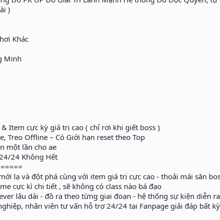
ài )
Chơi Khác
g Minh
Item cực kỳ giá trị cao ( chỉ rơi khi giết boss )
, Treo Offline – Có Giới hạn reset theo Top
n một lần cho ae
 24/24 Không Hết
======
 mới lạ và đột phá cùng với item giá trị cực cao - thoải mái săn b
ame cực kì chi tiết , sẽ không có class nào bá đạo
ever lâu dài - đồ ra theo từng giai đoạn - hệ thống sự kiện diễn ra 
ghiệp, nhân viên tư vấn hỗ trợ 24/24 tại Fanpage giải đáp bất 