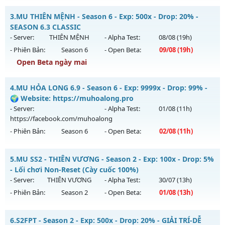
Kiểu reset: Non Reset
Top Mu Online - Max 2 acc/pc - no vip - freebies
3.
MU THIÊN MỆNH - Season 6 - Exp: 500x - Drop: 20% -
Thể loại: Mu Nguyên bản Webzen
Mu mới ra tháng 08 2026 - Mở máy chủ
X80 New
vào 19h
SEASON 6.3 CLASSIC
Antihack: OK
ngày 11/08/2626
- Server:
THIÊN MỆNH
- Alpha Test:
08/08
(19h)
- Phiên Bản:
Season 6
- Open Beta:
09/08
(19h)
Exp: 80x - Drop: 35%
Open Beta ngày mai
Kiểu reset: Reset In Game
Thể loại: Mu Nguyên bản Webzen
MU THIÊN MỆNH - SEASON 6.3 CLASSIC
4.
MU HỎA LONG 6.9 - Season 6 - Exp: 9999x - Drop: 99% -
Antihack: AntiShield
Mu mới ra tháng 08 2026 - Mở máy chủ
THIÊN MỆNH
vào
🌍 Website: https://muhoalong.pro
19h ngày 09/08/2626
- Server:
- Alpha Test:
01/08
(11h)
https://facebook.com/muhoalong
Exp: 500x - Drop: 20%
- Phiên Bản:
Season 6
- Open Beta:
02/08
(11h)
Kiểu reset: Reset In Game
Thể loại: Mu Nguyên bản Webzen
MU HỎA LONG 6.9 - 🌍 Website: https://muhoalong.pro
5.
MU SS2 - THIÊN VƯƠNG - Season 2 - Exp: 100x - Drop: 5%
Antihack: Antihack chạy bằng cơm
Mu mới ra tháng 08 2026 - Mở máy chủ
- Lối chơi Non-Reset (Cày cuốc 100%)
https://facebook.com/muhoalong
vào 11h ngày
- Server:
THIÊN VƯƠNG
- Alpha Test:
30/07
(13h)
02/08/2626
- Phiên Bản:
Season 2
- Open Beta:
01/08
(13h)
Exp: 9999x - Drop: 99%
MU SS2 - THIÊN VƯƠNG - Lối chơi Non-Reset (Cày cuốc
Kiểu reset: Non Reset
6.
S2FPT - Season 2 - Exp: 500x - Drop: 20% - GIẢI TRÍ-DỄ