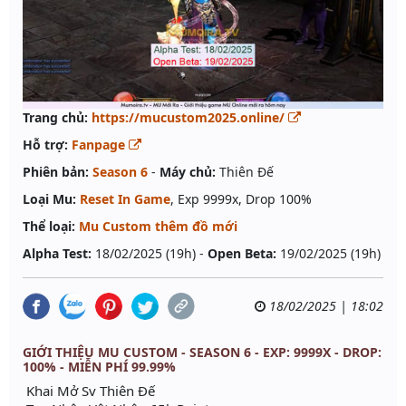
Trang chủ:
https://mucustom2025.online/
Hỗ trợ:
Fanpage
Phiên bản:
Season 6
-
Máy chủ:
Thiên Đế
Loại Mu:
Reset In Game
, Exp 9999x, Drop 100%
Thể loại:
Mu Custom thêm đồ mới
Alpha Test:
18/02/2025 (19h) -
Open Beta:
19/02/2025 (19h)
18/02/2025 | 18:02
GIỚI THIỆU MU CUSTOM - SEASON 6 - EXP: 9999X - DROP:
100% - MIỄN PHÍ 99.99%
Khai Mở Sv Thiên Đế