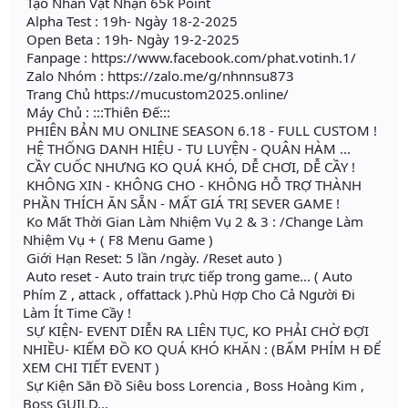
Tạo Nhân Vật Nhận 65k Point
Alpha Test : 19h- Ngày 18-2-2025
Open Beta : 19h- Ngày 19-2-2025
Fanpage : https://www.facebook.com/phat.votinh.1/
Zalo Nhóm : https://zalo.me/g/nhnnsu873
Trang Chủ https://mucustom2025.online/
Máy Chủ : :::Thiên Đế:::
PHIÊN BẢN MU ONLINE SEASON 6.18 - FULL CUSTOM !
HỆ THỐNG DANH HIỆU - TU LUYỆN - QUÂN HÀM ...
CẦY CUỐC NHƯNG KO QUÁ KHÓ, DỄ CHƠI, DỄ CẦY !
KHÔNG XIN - KHÔNG CHO - KHÔNG HỖ TRỢ THÀNH
PHẦN THÍCH ĂN SẴN - MẤT GIÁ TRỊ SEVER GAME !
Ko Mất Thời Gian Làm Nhiệm Vụ 2 & 3 : /Change Làm
Nhiệm Vụ + ( F8 Menu Game )
Giới Hạn Reset: 5 lần /ngày. /Reset auto )
Auto reset - Auto train trực tiếp trong game... ( Auto
Phím Z , attack , offattack ).Phù Hợp Cho Cả Người Đi
Làm Ít Time Cầy !
SỰ KIỆN- EVENT DIỄN RA LIÊN TỤC, KO PHẢI CHỜ ĐỢI
NHIỀU- KIẾM ĐỒ KO QUÁ KHÓ KHĂN : (BẤM PHÍM H ĐỂ
XEM CHI TIẾT EVENT )
Sự Kiện Săn Đồ Siêu boss Lorencia , Boss Hoàng Kim ,
Boss GUILD...