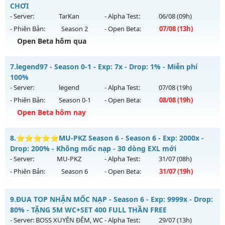
100%)
CHƠI
Thể loại: Mu Nguyên bản Webzen
Mu mới ra tháng 08 2026 - Mở máy chủ
THIÊN VƯƠNG
vào
- Server:
TarKan
- Alpha Test:
06/08
(09h)
Antihack: XShield
13h ngày 01/08/2626
- Phiên Bản:
Season 2
- Open Beta:
07/08
(13h)
Exp: 100x - Drop: 5%
Open Beta hôm qua
Kiểu reset: Non Reset
S2FPT - GIẢI TRÍ-DỄ CHƠI
7.
legend97 - Season 0-1 - Exp: 7x - Drop: 1% - Miễn phí
Thể loại: Mu Nguyên bản Webzen
Mu mới ra tháng 08 2026 - Mở máy chủ
TarKan
vào 13h
100%
Antihack: XShield
ngày 07/08/2626
- Server:
legend
- Alpha Test:
07/08
(19h)
- Phiên Bản:
Season 0-1
- Open Beta:
08/08
(19h)
Exp: 500x - Drop: 20%
Open Beta hôm nay
Kiểu reset: Reset In Game
Thể loại: Mu Nguyên bản Webzen
legend97 - Miễn phí 100%
8.
⭐⭐⭐⭐⭐MU-PKZ Season 6 - Season 6 - Exp: 2000x -
Antihack: PRO
Mu mới ra tháng 08 2026 - Mở máy chủ
legend
vào 19h
Drop: 200% - Không mốc nạp - 30 dòng EXL mới
ngày 08/08/2626
- Server:
MU-PKZ
- Alpha Test:
31/07
(08h)
- Phiên Bản:
Season 6
- Open Beta:
31/07
(19h)
Exp: 7x - Drop: 1%
Kiểu reset: Reset In Game
⭐⭐⭐⭐⭐MU-PKZ Season 6 - Không mốc nạp - 30 dòng
9.
ĐUA TOP NHẬN MỐC NẠP - Season 6 - Exp: 9999x - Drop:
Thể loại: Mu Nguyên bản Webzen
EXL mới
80% - TẶNG 5M WC+SET 400 FULL THẦN FREE
Antihack: Bandicam Hack 100%
Mu mới ra tháng 07 2026 - Mở máy chủ
MU-PKZ
vào 19h
- Server:
BOSS XUYÊN ĐÊM, WC
- Alpha Test:
29/07
(13h)