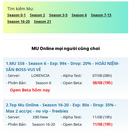
Tìm kiếm Mu:
Season 0-1
Season 2
Season 3-5
Season 6
Season 7-15
Season 16-20
Season 21
MU Online mọi người cũng chơi
1.
MU SS6 - Season 6 - Exp: 99x - Drop: 20% - HOÀI NIỆM-
SĂN BOSS-VUI VẺ
- Server:
LORENCIA
- Alpha Test:
07/08
(08h)
- Phiên Bản:
Season 6
- Open Beta:
08/08
(19h)
Open Beta hôm nay
MU SS6 - HOÀI NIỆM-SĂN BOSS-VUI VẺ
2.
Top Mu Online - Season 16-20 - Exp: 80x - Drop: 35% -
Mu mới ra tháng 08 2026 - Mở máy chủ
LORENCIA
vào 19h
Max 2 acc/pc - no vip - freebies
ngày 08/08/2626
- Server:
X80 New
- Alpha Test:
11/08
(19h)
- Phiên Bản:
Season 16-20
- Open Beta:
11/08
(19h)
Exp: 99x - Drop: 20%