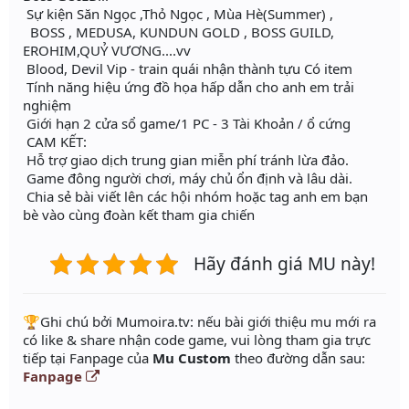
Sự kiện Săn Ngọc ,Thỏ Ngọc , Mùa Hè(Summer) ,
BOSS , MEDUSA, KUNDUN GOLD , BOSS GUILD,
EROHIM,QUỶ VƯƠNG....vv
Blood, Devil Vip - train quái nhận thành tựu Có item
Tính năng hiệu ứng đồ họa hấp dẫn cho anh em trải
nghiệm
Giới hạn 2 cửa sổ game/1 PC - 3 Tài Khoản / ổ cứng
CAM KẾT:
Hỗ trợ giao dịch trung gian miễn phí tránh lừa đảo.
Game đông người chơi, máy chủ ổn định và lâu dài.
Chia sẻ bài viết lên các hội nhóm hoặc tag anh em bạn
bè vào cùng đoàn kết tham gia chiến
Hãy đánh giá MU này!
️🏆Ghi chú bởi Mumoira.tv: nếu bài giới thiệu mu mới ra
có like & share nhận code game, vui lòng tham gia trực
tiếp tại Fanpage của
Mu Custom
theo đường dẫn sau:
Fanpage