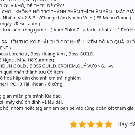
QUÁ KHÓ, DỄ CHƠI, DỄ CẦY !
CHO - KHÔNG HỖ TRỢ THÀNH PHẦN THÍCH ĂN SẴN - MẤT GIÁ T
m Nhiệm Vụ 2 & 3 : /Change Làm Nhiệm Vụ + ( F8 Menu Game )
/ngày. /Reset auto )
n trực tiếp trong game... ( Auto Phím Z , attack , offattack ).Phù
N RA LIÊN TỤC, KO PHẢI CHỜ ĐỢI NHIỀU- KIẾM ĐỒ KO QUÁ KH
ENT )
oss Lorencia , Boss Hoàng Kim , Boss GUILD...
ỏ Ngọc , Mùa Hè(Summer) ,
DUN GOLD , BOSS GUILD, EROHIM,QUỶ VƯƠNG....vv
ain quái nhận thành tựu Có item
ồ họa hấp dẫn cho anh em trải nghiệm
e/1 PC - 3 Tài Khoản / ổ cứng
g gian miễn phí tránh lừa đảo.
, máy chủ ổn định và lâu dài.
các hội nhóm hoặc tag anh em bạn bè vào cùng đoàn kết tham gia
Hãy đ