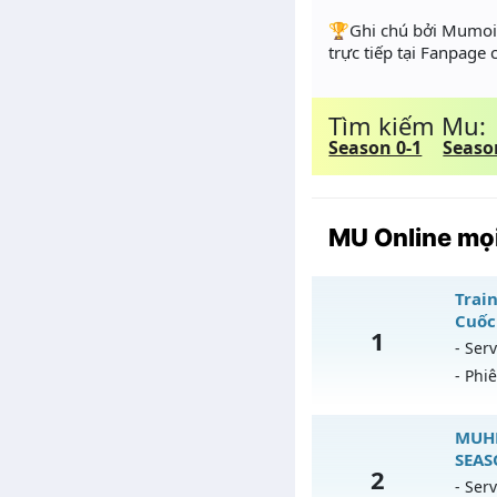
️🏆Ghi chú bởi Mumoir
trực tiếp tại Fanpage
Tìm kiếm Mu:
Season 0-1
Seaso
MU Online mọi
Train
Cuốc
1
- Serv
- Phi
Tr
MUHN
SEAS
2
Mu
- Serv