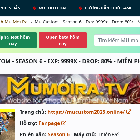
PHIÊN BẢN
MU THEO LOẠI
HƯỚNG DẪN CHƠI GAME
ch Mu Mới Ra
Mu Custom - Season 6 - Exp: 9999x - Drop: 80% - 
lpha Test hôm
Open beta hôm
nay
nay
M - SEASON 6 - EXP: 9999X - DROP: 80% - MIỄN P
Trang chủ:
https://mucustom2025.online/
Hỗ trợ:
Fanpage
Phiên bản:
Season 6
-
Máy chủ:
Thiên Đế