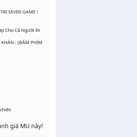
RỊ SEVER GAME !
 Hợp Cho Cả Người Đi
Ó KHĂN : (BẤM PHÍM
 chiến
ánh giá MU này!