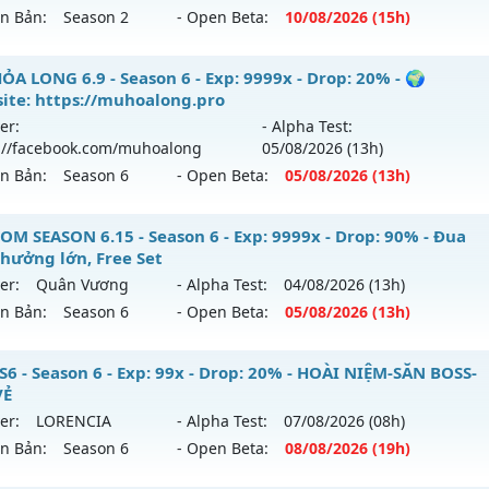
ên Bản:
Season 2
- Open Beta:
10/08
/2026
(15h)
p: 200x - Drop: 20%
ểu reset: Reset In Game
UHN2 - MU HÀ NỘI - Mu SEASON 2 - CÀY CUỐC PK
ỎA LONG 6.9 - Season 6 - Exp: 9999x - Drop: 20% - 🌍
hể loại: Mu Nguyên bản Webzen
ite: https://muhoalong.pro
 mới ra tháng 08 2026 - Mở máy chủ
Thánh Nữ
vào 15h ng
er:
- Alpha Test:
ntihack: GameGuard
://facebook.com/muhoalong
05/08
/2026
(13h)
p: 150x - Drop: 10%
ên Bản:
Season 6
- Open Beta:
05/08
/2026
(13h)
ểu reset: Reset In Game
hể loại: Mu Nguyên bản Webzen
ỎA LONG 6.9 - 🌍 Website: https://muhoalong.pro
OM SEASON 6.15 - Season 6 - Exp: 9999x - Drop: 90% - Đua
thưởng lớn, Free Set
ntihack: IGMU.DEV
ới ra tháng 08 2026 - Mở máy chủ
https://facebook.com
er:
Quân Vương
- Alpha Test:
04/08
/2026
(13h)
 05/08/2626
ên Bản:
Season 6
- Open Beta:
05/08
/2026
(13h)
9999x - Drop: 20%
STOM SEASON 6.15 - Đua Top thưởng lớn, Free Set
S6 - Season 6 - Exp: 99x - Drop: 20% - HOÀI NIỆM-SĂN BOSS-
reset: Non Reset
VẺ
 mới ra tháng 08 2026 - Mở máy chủ
Quân Vương
vào 13h
loại: Mu Nguyên bản Webzen
er:
LORENCIA
- Alpha Test:
07/08
/2026
(08h)
ên Bản:
Season 6
- Open Beta:
08/08
/2026
(19h)
p: 9999x - Drop: 90%
ack: XShield