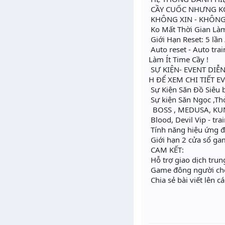
CẦY CUỐC NHƯNG KO 
KHÔNG XIN - KHÔNG 
Ko Mất Thời Gian Là
Giới Hạn Reset: 5 lần 
Auto reset - Auto trai
Làm Ít Time Cầy !
SỰ KIỆN- EVENT DIỄ
H ĐỂ XEM CHI TIẾT EV
Sự Kiện Săn Đồ Siêu b
Sự kiện Săn Ngọc ,Th
BOSS , MEDUSA, KUN
Blood, Devil Vip - tr
Tính năng hiệu ứng đ
Giới hạn 2 cửa sổ gam
CAM KẾT:
Hỗ trợ giao dịch trun
Game đông người chơi
Chia sẻ bài viết lên 