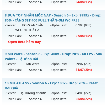
01/07/2626
- Phiên Bản:
Season 6
- Open Beta:
04/08
(13h)
Exp: 9999x - Drop: 99%
Dragon Season 6.3 - Sever Khắc Chế Mu Hút Máu AE ơi
Kiểu reset: Non Reset
8.
ĐUA TOP NHẬN MỐC NẠP - Season 6 - Exp: 9999x - Drop:
Mu mới ra tháng 08 2026 - Mở máy chủ
Dragon
vào 13h
80% - TẶNG SET 400 FULL THẦN+3M WC FREE
Thể loại: Mu Nguyên bản Webzen
ngày 04/08/2626
- Server:
BOSS 24/7 SĂN
- Alpha Test:
07/08
(08h)
Antihack: Xshiel
WCOINC THẢ GA
Exp: 500x - Drop: 20%
- Phiên Bản:
Season 6
- Open Beta:
07/08
(13h)
Kiểu reset: Reset In Game
Open Beta hôm nay
Thể loại: Mu Nguyên bản Webzen
ĐUA TOP NHẬN MỐC NẠP - TẶNG SET 400 FULL THẦN+3M
Antihack: Antihack
9.
Mu WarX - Season 6 - Exp: 400x - Drop: 20% - 60 FPS - 50K
WC FREE
Points - Lộ Trình Dài
Mu mới ra tháng 08 2026 - Mở máy chủ
BOSS 24/7 SĂN
- Server:
Mu WarX
- Alpha Test:
29/07
(20h)
WCOINC THẢ GA
vào 13h ngày 07/08/2626
- Phiên Bản:
Season 6
- Open Beta:
31/07
(20h)
Exp: 9999x - Drop: 80%
Mu WarX - 60 FPS - 50K Points - Lộ Trình Dài
Kiểu reset: Reset In Game
10.
MU ATLANS - Season 6 - Exp: 100x - Drop: 20% - Reset
Mu mới ra tháng 07 2026 - Mở máy chủ
Mu WarX
vào 20h
Đổi Quà
Thể loại: Mu Nguyên bản Webzen
ngày 31/07/2626
- Server:
Đại Dương Atlantis
- Alpha Test:
04/08
(22h)
Antihack: KHÔNG THỂ HACK
- Phiên Bản:
Season 6
- Open Beta:
05/08
(22h)
Exp: 400x - Drop: 20%
Kiểu reset: Reset In Game