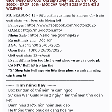
GIỚI THIỆU MU CUSTOM SEASON6 - SEASON 6 - EXP:
8000X - DROP: 50% - MỚI CẬP NHẬT BOSS MỚI NHIỀU
WC,EVEN
𝐌𝐔 𝐒𝐄𝐀𝐒𝐎𝐍𝟔.𝟏𝟓 - 𝐒𝐢𝐞̂𝐮 𝐩𝐡𝐚̂̉𝐦 𝐜𝐮̉𝐚 𝐦𝐮̀𝐚 𝐡𝐞̀ 𝐚𝐧𝐡 𝐞𝐦 𝐨̛𝐢 - 𝐭𝐫𝐚𝐢𝐧
𝐪𝐮𝐚́𝐢 𝐧𝐡𝐚̣̂𝐧 𝐰𝐜 , 𝐛𝐨𝐬𝐬 𝐬𝐚̆𝐧 𝐤𝐡𝐨̂𝐧𝐠 𝐡𝐞̂́𝐭
𝐅𝐚𝐧𝐩𝐚𝐠𝐞𝐬 : https://www.facebook.com/docton2025
𝐆𝐀𝐌𝐄 : http://mu-docton.info/
𝐍𝐡𝐨́𝐦 𝐙𝐚𝐥𝐨 : https://zalo.me/g/xlmbji429
𝐑𝐚 𝐦𝐚̆́𝐭 𝐦𝐚́𝐲 𝐜𝐡𝐮̉ : Độc Tôn
𝑨𝒍𝒑𝒉𝒂 𝒕𝒆𝒔𝒕 : 13h00 25/05/2025
𝐎𝐩𝐞𝐧 𝐁𝐞𝐭𝐚 : 13h00 26/05/2025
𝐆𝐢𝐞̂́𝐭 𝐪𝐮𝐚́𝐢 𝐧𝐡𝐚̣̂𝐧 𝟏𝟓𝐰𝐜/𝐪𝐮𝐚́𝐢
𝐄𝐯𝐞𝐧𝐭 𝐝𝐢𝐞̂̃𝐧 𝐫𝐚 𝐥𝐢𝐞̂𝐧 𝐭𝐮̣𝐜 𝟏𝐡/𝟑 𝐞𝐯𝐞𝐧𝐭 𝐩𝐡𝐮̣𝐜 𝐯𝐮̣ 𝐚𝐞 𝐜𝐚̀𝐲 𝐜𝐮𝐨̂́𝐜 𝐩𝐤
𝐂𝐨́ 𝐍𝐏𝐂 𝐁𝐮𝐟𝐟 𝐡𝐨̂̃ 𝐭𝐫𝐨̛̣ 𝐭𝐚̂𝐧 𝐭𝐡𝐮̉
"𝐗" 𝐒𝐡𝐨𝐩 𝐛𝐚́𝐧 𝐅𝐮𝐥𝐥 𝐧𝐠𝐮𝐲𝐞̂𝐧 𝐥𝐢𝐞̣̂𝐮 𝐢𝐭𝐞𝐦 𝐩𝐡𝐮̣𝐜 𝐯𝐮̣ 𝐚𝐧𝐡 𝐞𝐦 𝐧𝐚̂𝐧𝐠
𝐜𝐚̂́𝐩 𝐭𝐫𝐚𝐧𝐠 𝐛𝐢̣
────────────────────────────────
------ 𝗧𝗶́𝗻𝗵 𝗻𝗮̆𝗻𝗴 𝗵𝗮𝘆 -------
Box kundun có thể ném ra cụm ngọc
Sự kiện War Guild Mini 2 ngày 1 lần thể hiện tính đoàn
kết
Danh hiệu 3 lớp, hồn hoàn siêu đẹp
Hệ thống trang phục đa dạng hoa mỹ