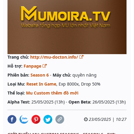
Trang chủ:
http://mu-docton.info/
Hỗ trợ:
Fanpage
Phiên bản:
Season 6
-
Máy chủ:
quyền năng
Loại Mu:
Reset In Game
, Exp 8000x, Drop 50%
Thể loại:
Mu Custom thêm đồ mới
Alpha Test:
25/05/2025 (13h) -
Open Beta:
26/05/2025 (13h)
23/05/2025 | 10:27