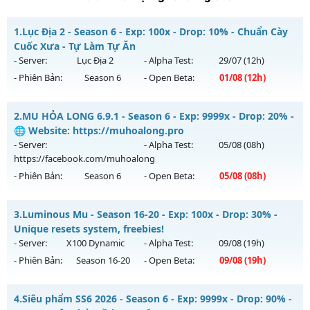
1.
Lục Địa 2 - Season 6 - Exp: 100x - Drop: 10% - Chuẩn Cày
Cuốc Xưa - Tự Làm Tự Ăn
- Server:
Lục Địa 2
- Alpha Test:
29/07
(12h)
- Phiên Bản:
Season 6
- Open Beta:
01/08
(12h)
Lục Địa 2 - Chuẩn Cày Cuốc Xưa - Tự Làm Tự Ăn
2.
MU HỎA LONG 6.9.1 - Season 6 - Exp: 9999x - Drop: 20% -
Mu mới ra tháng 08 2026 - Mở máy chủ
Lục Địa 2
vào 12h
🌐 Website: https://muhoalong.pro
ngày 01/08/2626
- Server:
- Alpha Test:
05/08
(08h)
https://facebook.com/muhoalong
Exp: 100x - Drop: 10%
- Phiên Bản:
Season 6
- Open Beta:
05/08
(08h)
Kiểu reset: Reset In Game
Thể loại: Mu Nguyên bản Webzen
MU HỎA LONG 6.9.1 - 🌐 Website: https://muhoalong.pro
3.
Luminous Mu - Season 16-20 - Exp: 100x - Drop: 30% -
Antihack: Chống Hack
Mu mới ra tháng 08 2026 - Mở máy chủ
Unique resets system, freebies!
https://facebook.com/muhoalong
vào 08h ngày
- Server:
X100 Dynamic
- Alpha Test:
09/08
(19h)
05/08/2626
- Phiên Bản:
Season 16-20
- Open Beta:
09/08
(19h)
Exp: 9999x - Drop: 20%
Luminous Mu - Unique resets system, freebies!
Kiểu reset: Non Reset
4.
Siêu phẩm SS6 2026 - Season 6 - Exp: 9999x - Drop: 90% -