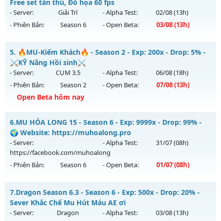
Mu mới ra tháng 08 2026 - Mở máy chủ
X100 Dynamic
vào
Free set tân thủ, Đồ họa 60 fps
Thể loại: Mu Nguyên bản Webzen
19h ngày 09/08/2626
- Server:
Giải Trí
- Alpha Test:
02/08
(13h)
Antihack: XShield
- Phiên Bản:
Season 6
- Open Beta:
03/08
(13h)
Exp: 100x - Drop: 30%
Kiểu reset: Reset In Game
Siêu phẩm SS6 2026 - Free set tân thủ, Đồ họa 60 fps
5.
🔥MU-Kiếm Khách🔥 - Season 2 - Exp: 200x - Drop: 5% -
Thể loại: Mu Nguyên bản Webzen
Mu mới ra tháng 08 2026 - Mở máy chủ
Giải Trí
vào 13h
⚔️KỸ Năng Hồi sinh⚔️
Antihack: Yes
ngày 03/08/2626
- Server:
CỤM 3.5
- Alpha Test:
06/08
(18h)
- Phiên Bản:
Season 2
- Open Beta:
07/08
(13h)
Exp: 9999x - Drop: 90%
Open Beta hôm nay
Kiểu reset: Reset In Game
Thể loại: Mu Bán Đồ Full Trong Shop
🔥MU-Kiếm Khách🔥 - ⚔️KỸ Năng Hồi sinh⚔️
6.
MU HỎA LONG 15 - Season 6 - Exp: 9999x - Drop: 99% -
Antihack: Anti Phoenix
Mu mới ra tháng 08 2026 - Mở máy chủ
CỤM 3.5
vào 13h
🌍 Website: https://muhoalong.pro
ngày 07/08/2626
- Server:
- Alpha Test:
31/07
(08h)
https://facebook.com/muhoalong
Exp: 200x - Drop: 5%
- Phiên Bản:
Season 6
- Open Beta:
01/07
(08h)
Kiểu reset: Reset In Game
Thể loại: Mu Nguyên bản Webzen
MU HỎA LONG 15 - 🌍 Website: https://muhoalong.pro
7.
Dragon Season 6.3 - Season 6 - Exp: 500x - Drop: 20% -
Antihack: Sharkguard
Mu mới ra tháng 07 2026 - Mở máy chủ
Sever Khắc Chế Mu Hút Máu AE ơi
https://facebook.com/muhoalong
vào 08h ngày
- Server:
Dragon
- Alpha Test:
03/08
(13h)