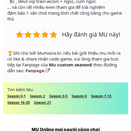
Bc , devil vip train wcoin + ngọc, cụm ngọc
... và còn rất nhiều even tham gia để trải nghiệm
đảm bảo 1 sân chơi mang tính chất công bằng cho game
thủ
Hãy đánh giá MU này!
️🏆Ghi chú bởi Mumoira.tv: nếu bài giới thiệu mu mới ra
có like & share nhận code game, vui lòng tham gia trực
tiếp tại Fanpage của
Mu custom season6
theo đường
dẫn sau:
Fanpage
Tìm kiếm Mu:
Season 0-1
Season 2
Season 3-5
Season 6
Season 7-15
Season 16-20
Season 21
MU Online mọi người cũng chơi