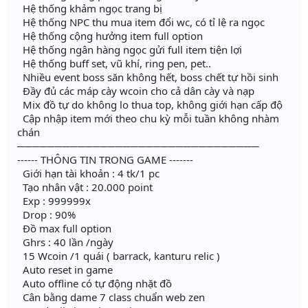
Hệ thống khảm ngọc trang bị
Hệ thống NPC thu mua item đổi wc, có tỉ lệ ra ngọc
Hệ thống cộng hưởng item full option
Hệ thống ngân hàng ngọc gửi full item tiện lợi
Hệ thống buff set, vũ khí, ring pen, pet..
Nhiều event boss săn không hết, boss chết tự hồi sinh
Đầy đủ các máp cày wcoin cho cả dân cày và nạp
Mix đồ tự do không lo thua top, không giới hạn cấp độ
Cập nhập item mới theo chu kỳ mỗi tuần không nhàm
chán
────────────────────────────────
------ THÔNG TIN TRONG GAME -------
Giới hạn tài khoản : 4 tk/1 pc
Tạo nhân vật : 20.000 point
Exp : 999999x
Drop : 90%
Đồ max full option
Ghrs : 40 lần /ngày
15 Wcoin /1 quái ( barrack, kanturu relic )
Auto reset in game
Auto offline có tự động nhặt đồ
Cân bằng dame 7 class chuẩn web zen