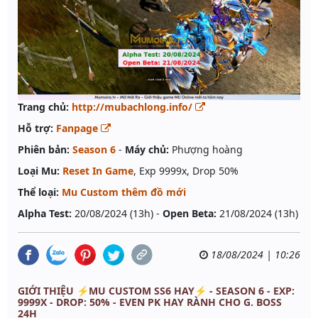
Trang chủ:
http://mubachlong.info/
Hỗ trợ:
Fanpage
Phiên bản:
Season 6
-
Máy chủ:
Phượng hoàng
Loại Mu:
Reset In Game
, Exp 9999x, Drop 50%
Thể loại:
Mu Custom thêm đồ mới
Alpha Test:
20/08/2024 (13h) -
Open Beta:
21/08/2024 (13h)
18/08/2024 | 10:26
GIỚI THIỆU ⚡MU CUSTOM SS6 HAY⚡ - SEASON 6 - EXP:
9999X - DROP: 50% - EVEN PK HAY RÀNH CHO G. BOSS
24H