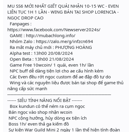
MU SS6 MỚI NHẤT GIẾT QUÁI NHẬN 10-15 WC - EVEN
LIÊN TỤC 1H 1 LẦN - WING BÁN TẠI SHOP LORENCIA -
NGỌC DROP CAO
Fanpages :
https://www.facebook.com/Newserver2024s/
GAME : http://mubachlong.info/
Nhóm Zalo : https://zalo.me/g/infzcn694
Ra mắt máy chủ mới : PHƯỢNG HOÀNG
Alpha test : 13h00 20/08/2024
Open Beta : 13h00 21/08/2024
Game Free 10wcoin/ 1 quái, even 1h/ lần
NPC buff dễ dàng tiện lợi cho ae cấu hình kém
Các Even đều rớt ngọc custom để ae đập đồ tự do
Wing và các nguyên liệu được bán tại shop để game thủ
nâng cấp sức mạnh
────────────────────────────────
------ SIÊU TÍNH NĂNG NỔI BẬT -------
Box kundun có thể ném ra cụm ngọc
Bán ngọc vào shop nhận wcoin
NPC cộng hưởng, hủy dòng ex tiện ích
Boss 1h/ even thả ga kiếm đồ
Sự kiện War Guild Mini 2 ngày 1 lần thể hiện tính đoàn