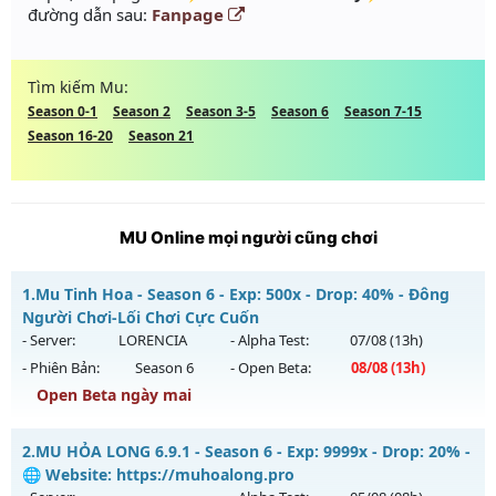
đường dẫn sau:
Fanpage
Tìm kiếm Mu:
Season 0-1
Season 2
Season 3-5
Season 6
Season 7-15
Season 16-20
Season 21
MU Online mọi người cũng chơi
1.
Mu Tinh Hoa - Season 6 - Exp: 500x - Drop: 40% - Đông
Người Chơi-Lối Chơi Cực Cuốn
- Server:
LORENCIA
- Alpha Test:
07/08
(13h)
- Phiên Bản:
Season 6
- Open Beta:
08/08
(13h)
Open Beta ngày mai
Mu Tinh Hoa - Đông Người Chơi-Lối Chơi Cực Cuốn
2.
MU HỎA LONG 6.9.1 - Season 6 - Exp: 9999x - Drop: 20% -
Mu mới ra tháng 08 2026 - Mở máy chủ
LORENCIA
vào 13h
🌐 Website: https://muhoalong.pro
ngày 08/08/2626