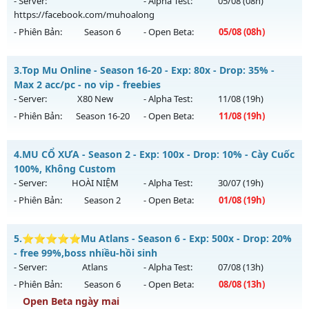
- Server:
- Alpha Test:
05/08
(08h)
https://facebook.com/muhoalong
Exp: 500x - Drop: 40%
- Phiên Bản:
Season 6
- Open Beta:
05/08
(08h)
Kiểu reset: Reset In Game
Thể loại: Mu Nguyên bản Webzen
MU HỎA LONG 6.9.1 - 🌐 Website: https://muhoalong.pro
3.
Top Mu Online - Season 16-20 - Exp: 80x - Drop: 35% -
Antihack: Anti Vip
Mu mới ra tháng 08 2026 - Mở máy chủ
Max 2 acc/pc - no vip - freebies
https://facebook.com/muhoalong
vào 08h ngày
- Server:
X80 New
- Alpha Test:
11/08
(19h)
05/08/2626
- Phiên Bản:
Season 16-20
- Open Beta:
11/08
(19h)
Exp: 9999x - Drop: 20%
Top Mu Online - Max 2 acc/pc - no vip - freebies
Kiểu reset: Non Reset
4.
MU CỔ XƯA - Season 2 - Exp: 100x - Drop: 10% - Cày Cuốc
Mu mới ra tháng 08 2026 - Mở máy chủ
X80 New
vào 19h
100%, Không Custom
Thể loại: Mu Nguyên bản Webzen
ngày 11/08/2626
- Server:
HOÀI NIỆM
- Alpha Test:
30/07
(19h)
Antihack: XShield
- Phiên Bản:
Season 2
- Open Beta:
01/08
(19h)
Exp: 80x - Drop: 35%
Kiểu reset: Reset In Game
MU CỔ XƯA - Cày Cuốc 100%, Không Custom
5.
⭐⭐⭐⭐⭐Mu Atlans - Season 6 - Exp: 500x - Drop: 20%
Thể loại: Mu Nguyên bản Webzen
Mu mới ra tháng 08 2026 - Mở máy chủ
HOÀI NIỆM
vào 19h
- free 99%,boss nhiều-hồi sinh
Antihack: AntiShield
ngày 01/08/2626
- Server:
Atlans
- Alpha Test:
07/08
(13h)
- Phiên Bản:
Season 6
- Open Beta:
08/08
(13h)
Exp: 100x - Drop: 10%
Open Beta ngày mai
Kiểu reset: Reset In Game