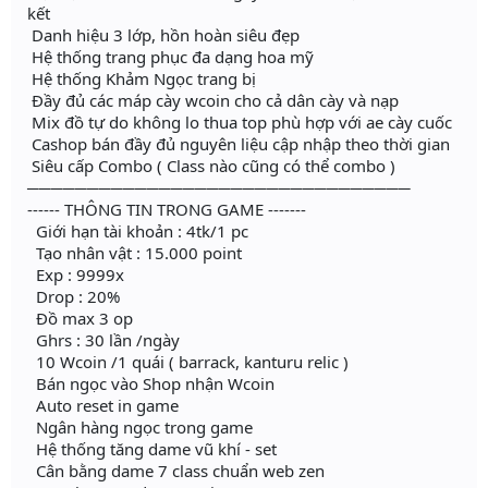
kết
Danh hiệu 3 lớp, hồn hoàn siêu đẹp
Hệ thống trang phục đa dạng hoa mỹ
Hệ thống Khảm Ngọc trang bị
Đầy đủ các máp cày wcoin cho cả dân cày và nạp
Mix đồ tự do không lo thua top phù hợp với ae cày cuốc
Cashop bán đầy đủ nguyên liệu cập nhập theo thời gian
Siêu cấp Combo ( Class nào cũng có thể combo )
────────────────────────────────
------ THÔNG TIN TRONG GAME -------
Giới hạn tài khoản : 4tk/1 pc
Tạo nhân vật : 15.000 point
Exp : 9999x
Drop : 20%
Đồ max 3 op
Ghrs : 30 lần /ngày
10 Wcoin /1 quái ( barrack, kanturu relic )
Bán ngọc vào Shop nhận Wcoin
Auto reset in game
Ngân hàng ngọc trong game
Hệ thống tăng dame vũ khí - set
Cân bằng dame 7 class chuẩn web zen