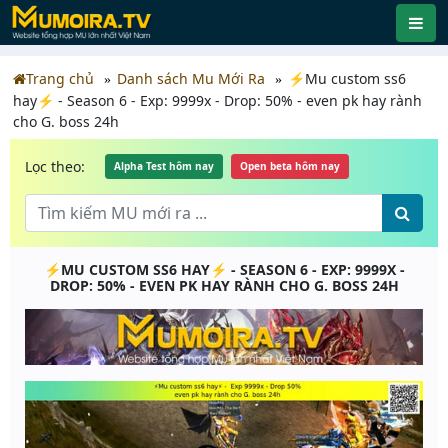
Trang chủ
Danh sách Mu Mới Ra
⚡Mu custom ss6
hay⚡ - Season 6 - Exp: 9999x - Drop: 50% - even pk hay rành
cho G. boss 24h
Lọc theo:
Alpha Test hôm nay
Open beta hôm nay
⚡MU CUSTOM SS6 HAY⚡ - SEASON 6 - EXP: 9999X -
DROP: 50% - EVEN PK HAY RÀNH CHO G. BOSS 24H