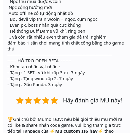
Npc thu mua được wcoin
Npc cộng hưởng mới
Auto offline có tự động nhặt đồ
Bc , devil vip train wcoin + ngọc, cụm ngọc
Even pk, boss nhận quà cực khủng
Hệ thống Buff Dame vũ khí, ring pen
... và còn rất nhiều even tham gia để trải nghiệm
đảm bảo 1 sân chơi mang tính chất công bằng cho game
thủ
────────────────────────────────
------ HỖ TRỢ OPEN BETA -------
- Khởi tạo nhân vật nhận :
- Tặng : 1 SET , vũ khí cấp 3 ex, 7 ngày
- Tặng : Tặng wing cấp 2, 7 ngày
- Tặng : Gấu Panda, 3 ngày
Hãy đánh giá MU này!
️🏆Ghi chú bởi Mumoira.tv: nếu bài giới thiệu mu mới ra
có like & share nhận code game, vui lòng tham gia trực
tiếp tại Fanpage của
⚡Mu custom ss6 hay⚡
theo