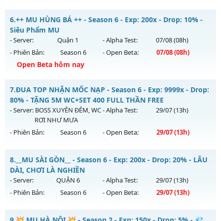
Thể loại: Mu Nguyên bản Webzen
⭐⭐⭐⭐⭐Mu Atlans - free 99%,boss nhiều-hồi sinh
6.
++ MU HÙNG BÁ ++ - Season 6 - Exp: 200x - Drop: 10% -
Antihack: Phiên bản mới nhất
Mu mới ra tháng 08 2026 - Mở máy chủ
Atlans
vào 13h
Siêu Phẩm MU
ngày 08/08/2626
- Server:
Quận 1
- Alpha Test:
07/08
(08h)
- Phiên Bản:
Season 6
- Open Beta:
07/08
(08h)
Exp: 500x - Drop: 20%
Open Beta hôm nay
Kiểu reset: Reset In Game
Thể loại: Mu Nguyên bản Webzen
++ MU HÙNG BÁ ++ - Siêu Phẩm MU
7.
ĐUA TOP NHẬN MỐC NẠP - Season 6 - Exp: 9999x - Drop:
Antihack: chống hack 99%
Mu mới ra tháng 08 2026 - Mở máy chủ
Quận 1
vào 08h
80% - TẶNG 5M WC+SET 400 FULL THẦN FREE
ngày 07/08/2626
- Server:
BOSS XUYÊN ĐÊM, WC
- Alpha Test:
29/07
(13h)
RƠI NHƯ MƯA
Exp: 200x - Drop: 10%
- Phiên Bản:
Season 6
- Open Beta:
29/07
(13h)
Kiểu reset: Reset In Game
Thể loại: Mu Nguyên bản Webzen
ĐUA TOP NHẬN MỐC NẠP - TẶNG 5M WC+SET 400 FULL
8.
__MU SÀI GÒN__ - Season 6 - Exp: 200x - Drop: 20% - LÂU
THẦN FREE
Antihack: Shark Shield
DÀI, CHƠI LÀ NGHIỀN
Mu mới ra tháng 07 2026 - Mở máy chủ
BOSS XUYÊN ĐÊM,
- Server:
QUẬN 6
- Alpha Test:
29/07
(13h)
WC RƠI NHƯ MƯA
vào 13h ngày 29/07/2626
- Phiên Bản:
Season 6
- Open Beta:
29/07
(13h)
Exp: 9999x - Drop: 80%
__MU SÀI GÒN__ - LÂU DÀI, CHƠI LÀ NGHIỀN
Kiểu reset: Reset In Game
9.
💥 MU HÀ NỘI 💥 - Season 2 - Exp: 150x - Drop: 5% - 💎