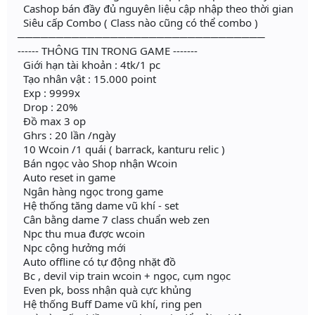
Cashop bán đầy đủ nguyên liệu cập nhập theo thời gian
Siêu cấp Combo ( Class nào cũng có thể combo )
────────────────────────────────
------ THÔNG TIN TRONG GAME -------
Giới hạn tài khoản : 4tk/1 pc
Tạo nhân vật : 15.000 point
Exp : 9999x
Drop : 20%
Đồ max 3 op
Ghrs : 20 lần /ngày
10 Wcoin /1 quái ( barrack, kanturu relic )
Bán ngọc vào Shop nhận Wcoin
Auto reset in game
Ngân hàng ngọc trong game
Hệ thống tăng dame vũ khí - set
Cân bằng dame 7 class chuẩn web zen
Npc thu mua được wcoin
Npc cộng hưởng mới
Auto offline có tự động nhặt đồ
Bc , devil vip train wcoin + ngọc, cụm ngọc
Even pk, boss nhận quà cực khủng
Hệ thống Buff Dame vũ khí, ring pen