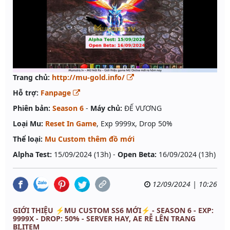
Trang chủ:
http://mu-gold.info/
Hỗ trợ:
Fanpage
Phiên bản:
Season 6
-
Máy chủ:
ĐẾ VƯƠNG
Loại Mu:
Reset In Game
, Exp 9999x, Drop 50%
Thể loại:
Mu Custom thêm đồ mới
Alpha Test:
15/09/2024 (13h) -
Open Beta:
16/09/2024 (13h)
12/09/2024 | 10:26
GIỚI THIỆU ⚡MU CUSTOM SS6 MỚI⚡ - SEASON 6 - EXP:
9999X - DROP: 50% - SERVER HAY, AE RỄ LÊN TRANG
BỊ,ITEM