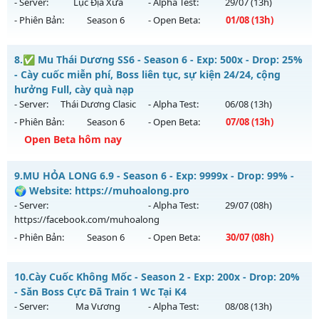
Mu mới ra tháng 08 2026 - Mở máy chủ
BOSS 24/7 SĂN
- Server:
Lục Địa Xưa
- Alpha Test:
29/07
(13h)
WCOINC THẢ GA
vào 08h ngày 06/08/2626
- Phiên Bản:
Season 6
- Open Beta:
01/08
(13h)
Exp: 9999x - Drop: 80%
MUSEASON 6.3 - free cày cuốc
Kiểu reset: Reset In Game
8.
✅ Mu Thái Dương SS6 - Season 6 - Exp: 500x - Drop: 25%
Mu mới ra tháng 08 2026 - Mở máy chủ
Lục Địa Xưa
vào
- Cày cuốc miễn phí, Boss liên tục, sự kiện 24/24, cộng
Thể loại: Mu Nguyên bản Webzen
13h ngày 01/08/2626
hưởng Full, cày quà nạp
Antihack: KHÔNG THỂ HACK
- Server:
Thái Dương Clasic
- Alpha Test:
06/08
(13h)
Exp: 100x - Drop: 10%
- Phiên Bản:
Season 6
- Open Beta:
07/08
(13h)
Kiểu reset: Reset In Game
Open Beta hôm nay
Thể loại: Mu Nguyên bản Webzen
✅ Mu Thái Dương SS6 - Cày cuốc miễn phí, Boss liên tục,
Antihack: hoàn toàn mới
9.
MU HỎA LONG 6.9 - Season 6 - Exp: 9999x - Drop: 99% -
sự kiện 24/24, cộng hưởng Full, cày quà nạp
🌍 Website: https://muhoalong.pro
Mu mới ra tháng 08 2026 - Mở máy chủ
Thái Dương Clasic
- Server:
- Alpha Test:
29/07
(08h)
vào 13h ngày 07/08/2626
https://facebook.com/muhoalong
- Phiên Bản:
Season 6
- Open Beta:
30/07
(08h)
Exp: 500x - Drop: 25%
Kiểu reset: Reset In Game
MU HỎA LONG 6.9 - 🌍 Website: https://muhoalong.pro
10.
Cày Cuốc Không Mốc - Season 2 - Exp: 200x - Drop: 20%
Thể loại: Mu Nguyên bản Webzen
Mu mới ra tháng 07 2026 - Mở máy chủ
- Săn Boss Cực Đã Train 1 Wc Tại K4
Antihack: VIP SHIELD
https://facebook.com/muhoalong
vào 08h ngày
- Server:
Ma Vương
- Alpha Test:
08/08
(13h)