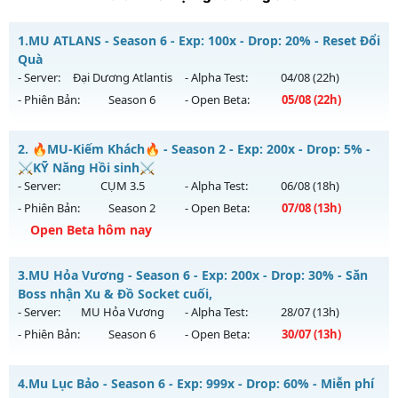
1.
MU ATLANS - Season 6 - Exp: 100x - Drop: 20% - Reset Đổi
Quà
- Server:
Đại Dương Atlantis
- Alpha Test:
04/08
(22h)
- Phiên Bản:
Season 6
- Open Beta:
05/08
(22h)
MU ATLANS - Reset Đổi Quà
2.
🔥MU-Kiếm Khách🔥 - Season 2 - Exp: 200x - Drop: 5% -
Mu mới ra tháng 08 2026 - Mở máy chủ
Đại Dương Atlantis
⚔️KỸ Năng Hồi sinh⚔️
vào 22h ngày 05/08/2626
- Server:
CỤM 3.5
- Alpha Test:
06/08
(18h)
- Phiên Bản:
Season 2
- Open Beta:
07/08
(13h)
Exp: 100x - Drop: 20%
Open Beta hôm nay
Kiểu reset: Reset In Game
Thể loại: Mu Nguyên bản Webzen
🔥MU-Kiếm Khách🔥 - ⚔️KỸ Năng Hồi sinh⚔️
3.
MU Hỏa Vương - Season 6 - Exp: 200x - Drop: 30% - Săn
Antihack: Shark
Mu mới ra tháng 08 2026 - Mở máy chủ
CỤM 3.5
vào 13h
Boss nhận Xu & Đồ Socket cuối,
ngày 07/08/2626
- Server:
MU Hỏa Vương
- Alpha Test:
28/07
(13h)
- Phiên Bản:
Season 6
- Open Beta:
30/07
(13h)
Exp: 200x - Drop: 5%
Kiểu reset: Reset In Game
MU Hỏa Vương - Săn Boss nhận Xu & Đồ Socket cuối,
4.
Mu Lục Bảo - Season 6 - Exp: 999x - Drop: 60% - Miễn phí
Thể loại: Mu Nguyên bản Webzen