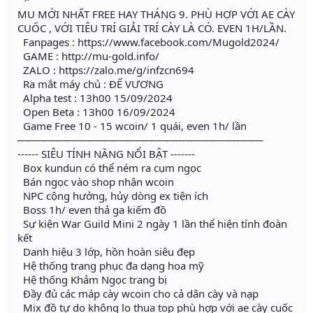
MU MỚI NHẤT FREE HAY THÁNG 9. PHÙ HỢP VỚI AE CÀY
CUỐC , VỚI TIÊU TRÍ GIẢI TRÍ CÀY LÀ CÓ. EVEN 1H/LẦN.
Fanpages : https://www.facebook.com/Mugold2024/
GAME : http://mu-gold.info/
ZALO : https://zalo.me/g/infzcn694
Ra mắt máy chủ : ĐẾ VƯƠNG
Alpha test : 13h00 15/09/2024
Open Beta : 13h00 16/09/2024
Game Free 10 - 15 wcoin/ 1 quái, even 1h/ lần
────────────────────────────────
------ SIÊU TÍNH NĂNG NỔI BẬT -------
Box kundun có thể ném ra cụm ngọc
Bán ngọc vào shop nhận wcoin
NPC cộng hưởng, hủy dòng ex tiện ích
Boss 1h/ even thả ga kiếm đồ
Sự kiện War Guild Mini 2 ngày 1 lần thể hiện tính đoàn
kết
Danh hiệu 3 lớp, hồn hoàn siêu đẹp
Hệ thống trang phục đa dạng hoa mỹ
Hệ thống Khảm Ngọc trang bị
Đầy đủ các máp cày wcoin cho cả dân cày và nạp
Mix đồ tự do không lo thua top phù hợp với ae cày cuốc