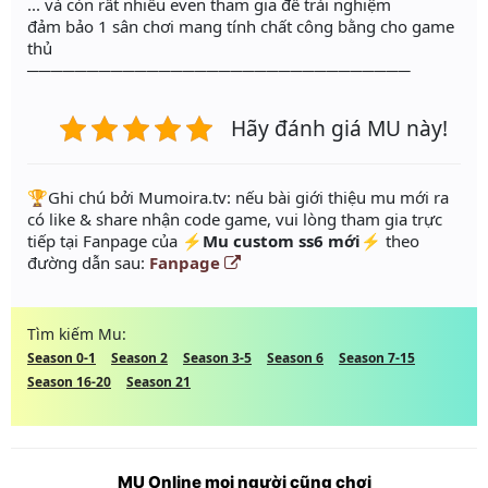
... và còn rất nhiều even tham gia để trải nghiệm
đảm bảo 1 sân chơi mang tính chất công bằng cho game
thủ
────────────────────────────────
Hãy đánh giá MU này!
️🏆Ghi chú bởi Mumoira.tv: nếu bài giới thiệu mu mới ra
có like & share nhận code game, vui lòng tham gia trực
tiếp tại Fanpage của
⚡Mu custom ss6 mới⚡
theo
đường dẫn sau:
Fanpage
Tìm kiếm Mu:
Season 0-1
Season 2
Season 3-5
Season 6
Season 7-15
Season 16-20
Season 21
MU Online mọi người cũng chơi