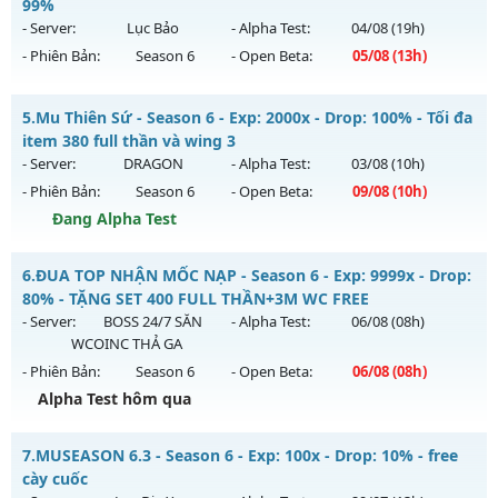
Mu mới ra tháng 07 2026 - Mở máy chủ
MU Hỏa Vương
vào
99%
Antihack: Sharkguard
13h ngày 30/07/2626
- Server:
Lục Bảo
- Alpha Test:
04/08
(19h)
- Phiên Bản:
Season 6
- Open Beta:
05/08
(13h)
Exp: 200x - Drop: 30%
Kiểu reset: Reset In Game
Mu Lục Bảo - Miễn phí 99%
5.
Mu Thiên Sứ - Season 6 - Exp: 2000x - Drop: 100% - Tối đa
Thể loại: Mu Nguyên bản Webzen
Mu mới ra tháng 08 2026 - Mở máy chủ
Lục Bảo
vào 13h
item 380 full thần và wing 3
Antihack: VietGuard
ngày 05/08/2626
- Server:
DRAGON
- Alpha Test:
03/08
(10h)
- Phiên Bản:
Season 6
- Open Beta:
09/08
(10h)
Exp: 999x - Drop: 60%
Đang Alpha Test
Kiểu reset: Non Reset
Thể loại: Mu Custom thêm đồ mới
Mu Thiên Sứ - Tối đa item 380 full thần và wing 3
6.
ĐUA TOP NHẬN MỐC NẠP - Season 6 - Exp: 9999x - Drop:
Antihack: SharkAnti
Mu mới ra tháng 08 2026 - Mở máy chủ
DRAGON
vào 10h
80% - TẶNG SET 400 FULL THẦN+3M WC FREE
ngày 09/08/2626
- Server:
BOSS 24/7 SĂN
- Alpha Test:
06/08
(08h)
WCOINC THẢ GA
Exp: 2000x - Drop: 100%
- Phiên Bản:
Season 6
- Open Beta:
06/08
(08h)
Kiểu reset: Reset In Game
Alpha Test hôm qua
Thể loại: Mu Nguyên bản Webzen
ĐUA TOP NHẬN MỐC NẠP - TẶNG SET 400 FULL THẦN+3M
Antihack: sharkguard
7.
MUSEASON 6.3 - Season 6 - Exp: 100x - Drop: 10% - free
WC FREE
cày cuốc