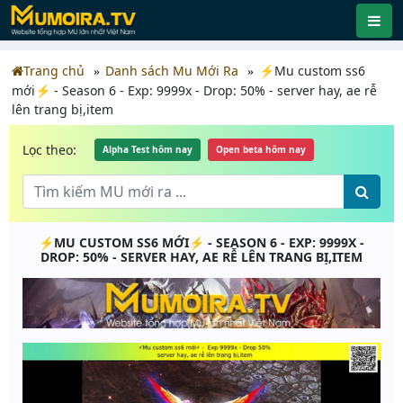
Trang chủ
Danh sách Mu Mới Ra
⚡Mu custom ss6
mới⚡ - Season 6 - Exp: 9999x - Drop: 50% - server hay, ae rễ
lên trang bị,item
Lọc theo:
Alpha Test hôm nay
Open beta hôm nay
⚡MU CUSTOM SS6 MỚI⚡ - SEASON 6 - EXP: 9999X -
DROP: 50% - SERVER HAY, AE RỄ LÊN TRANG BỊ,ITEM