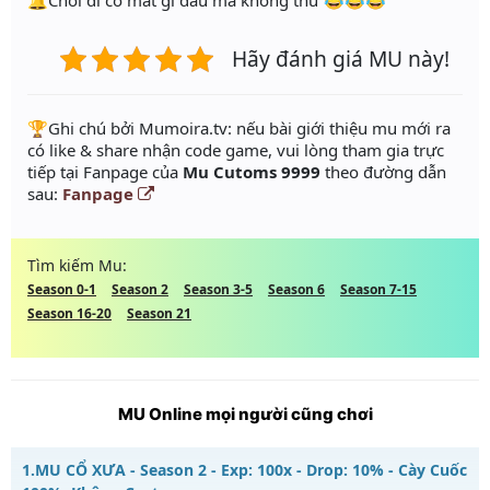
🔔Chơi đi có mất gì đâu mà không thử 😂😂😂
Hãy đánh giá MU này!
️🏆Ghi chú bởi Mumoira.tv: nếu bài giới thiệu mu mới ra
có like & share nhận code game, vui lòng tham gia trực
tiếp tại Fanpage của
Mu Cutoms 9999
theo đường dẫn
sau:
Fanpage
Tìm kiếm Mu:
Season 0-1
Season 2
Season 3-5
Season 6
Season 7-15
Season 16-20
Season 21
MU Online mọi người cũng chơi
1.
MU CỔ XƯA - Season 2 - Exp: 100x - Drop: 10% - Cày Cuốc