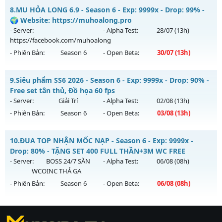
Thể loại: Mu Nguyên bản Webzen
MU HỎA LONG SEASON 6 - 🌐 Website:
8.
MU HỎA LONG 6.9 - Season 6 - Exp: 9999x - Drop: 99% -
https://muhoalong.pro
Antihack: Yes
🌍 Website: https://muhoalong.pro
Mu mới ra tháng 08 2026 - Mở máy chủ
- Server:
- Alpha Test:
28/07
(13h)
https://facebook.com/muhoalong
vào 13h ngày
https://facebook.com/muhoalong
06/08/2626
- Phiên Bản:
Season 6
- Open Beta:
30/07
(13h)
Exp: 9999x - Drop: 99%
MU HỎA LONG 6.9 - 🌍 Website: https://muhoalong.pro
Kiểu reset: Non Reset
9.
Siêu phẩm SS6 2026 - Season 6 - Exp: 9999x - Drop: 90% -
Mu mới ra tháng 07 2026 - Mở máy chủ
Free set tân thủ, Đồ họa 60 fps
Thể loại: Mu Nguyên bản Webzen
https://facebook.com/muhoalong
vào 13h ngày
- Server:
Giải Trí
- Alpha Test:
02/08
(13h)
Antihack: XShield
30/07/2626
- Phiên Bản:
Season 6
- Open Beta:
03/08
(13h)
Exp: 9999x - Drop: 99%
Siêu phẩm SS6 2026 - Free set tân thủ, Đồ họa 60 fps
Kiểu reset: Non Reset
10.
ĐUA TOP NHẬN MỐC NẠP - Season 6 - Exp: 9999x -
Mu mới ra tháng 08 2026 - Mở máy chủ
Giải Trí
vào 13h
Drop: 80% - TẶNG SET 400 FULL THẦN+3M WC FREE
Thể loại: Mu Nguyên bản Webzen
ngày 03/08/2626
- Server:
BOSS 24/7 SĂN
- Alpha Test:
06/08
(08h)
Antihack: Xshiel
WCOINC THẢ GA
Exp: 9999x - Drop: 90%
- Phiên Bản:
Season 6
- Open Beta:
06/08
(08h)
Kiểu reset: Reset In Game
Thể loại: Mu Bán Đồ Full Trong Shop
ĐUA TOP NHẬN MỐC NẠP - TẶNG SET 400 FULL THẦN+3M
WC FREE
Antihack: Anti Phoenix
https://ktdb.net/
|
789club
|
Jun88
|
bắn cá