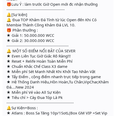
🎁Lưu Ý : làm trước Giờ Open mới đc nhận thưởng
---------------------------------------------
🔔[Sự kiện]
🔔 Đua TOP Khảm Đá Tính từ lúc Open đến Khi Có
Membie Thành Công Khảm Đá LVL 10.
🎁 Phần thưởng :
★ Giải 1: 50.000.000 WCC
★ Giải 2: 30.000.000 WCC
------------------------------------------------
🔔 MỘT SỐ ĐIỂM NỔI BẬT CỦA SEVER
★ Even Liên Tục Giờ Giấc Rõ Ràng!!!
★ Reset + Relife Hoàn Toàn Miễn Phí
★ Chuẩn Khắc Chế Class X3 dame
★ Miễn phí Sét Mạnh Nhất Khi Khởi Tạo Nhân Vật
★ Tẩy Điểm , cộng điểm nhanh trực tiếp trong game
★ Hệ Thống Danh Hiệu,Hồn Hoàn,Tu Chân,VipChar,Khảm
Đá....New 2024
★ Miễn phí Vé vào All Sự Kiện
★ Tiêu chí > Cày Đua Tóp Là Pk
----------------------------------------------------
🔔Sự Kiện+Boss :
★ Atlans : Boss Sa Tăng 10p/1SotL(Box GM VIP =Set Vip