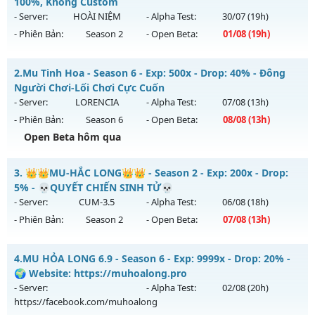
100%, Không Custom
- Server:
HOÀI NIỆM
- Alpha Test:
30/07
(19h)
- Phiên Bản:
Season 2
- Open Beta:
01/08
(19h)
MU CỔ XƯA - Cày Cuốc 100%, Không Custom
2.
Mu Tinh Hoa - Season 6 - Exp: 500x - Drop: 40% - Đông
Mu mới ra tháng 08 2026 - Mở máy chủ
HOÀI NIỆM
vào 19h
Người Chơi-Lối Chơi Cực Cuốn
ngày 01/08/2626
- Server:
LORENCIA
- Alpha Test:
07/08
(13h)
- Phiên Bản:
Season 6
- Open Beta:
08/08
(13h)
Exp: 100x - Drop: 10%
Open Beta hôm qua
Kiểu reset: Reset In Game
Thể loại: Mu Nguyên bản Webzen
Mu Tinh Hoa - Đông Người Chơi-Lối Chơi Cực Cuốn
3.
👑👑MU-HẮC LONG👑👑 - Season 2 - Exp: 200x - Drop:
Antihack: Phiên bản mới nhất
Mu mới ra tháng 08 2026 - Mở máy chủ
LORENCIA
vào 13h
5% - 💀QUYẾT CHIẾN SINH TỬ💀
ngày 08/08/2626
- Server:
CUM-3.5
- Alpha Test:
06/08
(18h)
- Phiên Bản:
Season 2
- Open Beta:
07/08
(13h)
Exp: 500x - Drop: 40%
Kiểu reset: Reset In Game
👑👑MU-HẮC LONG👑👑 - 💀QUYẾT CHIẾN SINH TỬ💀
4.
MU HỎA LONG 6.9 - Season 6 - Exp: 9999x - Drop: 20% -
Thể loại: Mu Nguyên bản Webzen
Mu mới ra tháng 08 2026 - Mở máy chủ
CUM-3.5
vào 13h
🌍 Website: https://muhoalong.pro
Antihack: Anti Vip
ngày 07/08/2626
- Server:
- Alpha Test:
02/08
(20h)
https://facebook.com/muhoalong
Exp: 200x - Drop: 5%