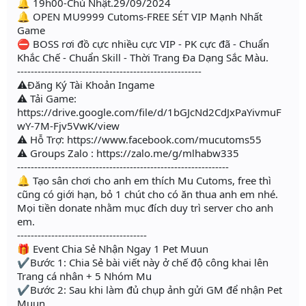
🔔 19h00-Chủ Nhật.29/09/2024
🔔 OPEN MU9999 Cutoms-FREE SÉT VIP Mạnh Nhất
Game
⛔ BOSS rơi đồ cực nhiều cực VIP - PK cực đã - Chuẩn
Khắc Chế - Chuẩn Skill - Thời Trang Đa Dạng Sắc Màu.
------------------------------------------------------
⚠Đăng Ký Tài Khoản Ingame
⚠ Tải Game:
https://drive.google.com/file/d/1bGJcNd2CdJxPaYivmuF
wY-7M-Fjv5VwK/view
⚠ Hỗ Trợ: https://www.facebook.com/mucutoms55
⚠ Groups Zalo : https://zalo.me/g/mlhabw335
--------------------------------------------------------------
🔔 Tạo sân chơi cho anh em thích Mu Cutoms, free thì
cũng có giới hạn, bỏ 1 chút cho có ăn thua anh em nhé.
Mọi tiền donate nhằm mục đích duy trì server cho anh
em.
--------------------------------------
🎁 Event Chia Sẻ Nhận Ngay 1 Pet Muun
✔Bước 1: Chia Sẻ bài viết này ở chế độ công khai lên
Trang cá nhân + 5 Nhóm Mu
✔Bước 2: Sau khi làm đủ chụp ảnh gửi GM để nhận Pet
Muun