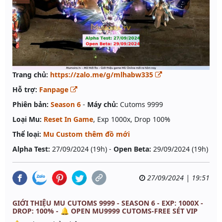
Trang chủ:
https://zalo.me/g/mlhabw335
Hỗ trợ:
Fanpage
Phiên bản:
Season 6
-
Máy chủ:
Cutoms 9999
Loại Mu:
Reset In Game
, Exp 1000x, Drop 100%
Thể loại:
Mu Custom thêm đồ mới
Alpha Test:
27/09/2024 (19h) -
Open Beta:
29/09/2024 (19h)
27/09/2024 | 19:51
GIỚI THIỆU MU CUTOMS 9999 - SEASON 6 - EXP: 1000X -
DROP: 100% - 🔔 OPEN MU9999 CUTOMS-FREE SÉT VIP