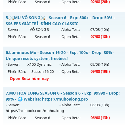
- Phiên Bản:
Season 6
- Open Beta:
02/08
(20h)
Kiểu reset: Reset In Game
Thể loại: Mu Nguyên bản Webzen
MU HỎA LONG 6.9 - 🌍 Website: https://muhoalong.pro
5.
⚔️MU VÔ SONG⚔️ - Season 6 - Exp: 500x - Drop: 50% -
Antihack: Sharkguard
Mu mới ra tháng 08 2026 - Mở máy chủ
SS6 EP3 GIẢI TRÍ- ĐỈNH CAO CLASSIC
https://facebook.com/muhoalong
vào 20h ngày
- Server:
VÔ SONG 3
- Alpha Test:
07/08
(10h)
02/08/2626
- Phiên Bản:
Season 6
- Open Beta:
07/08
(18h)
Exp: 9999x - Drop: 20%
⚔️MU VÔ SONG⚔️ - SS6 EP3 GIẢI TRÍ- ĐỈNH CAO CLASSIC
Kiểu reset: Non Reset
6.
Luminous Mu - Season 16-20 - Exp: 100x - Drop: 30% -
Mu mới ra tháng 08 2026 - Mở máy chủ
VÔ SONG 3
vào 18h
Unique resets system, freebies!
Thể loại: Mu Nguyên bản Webzen
ngày 07/08/2626
- Server:
X100 Dynamic
- Alpha Test:
09/08
(19h)
Antihack: XShield
- Phiên Bản:
Season 16-20
- Open Beta:
09/08
(19h)
Exp: 500x - Drop: 50%
Open Beta hôm nay
Kiểu reset: Reset In Game
Thể loại: Mu Nguyên bản Webzen
Luminous Mu - Unique resets system, freebies!
7.
MU HỎA LONG SEASON 6 - Season 6 - Exp: 9999x - Drop:
Antihack: MU8X
Mu mới ra tháng 08 2026 - Mở máy chủ
X100 Dynamic
vào
99% - 🌐 Website: https://muhoalong.pro
19h ngày 09/08/2626
- Server:
- Alpha Test:
06/08
(13h)
https://facebook.com/muhoalong
Exp: 100x - Drop: 30%
- Phiên Bản:
Season 6
- Open Beta:
06/08
(13h)
Kiểu reset: Reset In Game