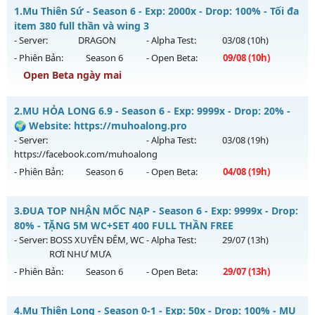
1.
Mu Thiên Sứ - Season 6 - Exp: 2000x - Drop: 100% - Tối đa
item 380 full thần và wing 3
- Server:
DRAGON
- Alpha Test:
03/08
(10h)
- Phiên Bản:
Season 6
- Open Beta:
09/08
(10h)
Open Beta ngày mai
Mu Thiên Sứ - Tối đa item 380 full thần và wing 3
2.
MU HỎA LONG 6.9 - Season 6 - Exp: 9999x - Drop: 20% -
Mu mới ra tháng 08 2026 - Mở máy chủ
DRAGON
vào 10h
🌍 Website: https://muhoalong.pro
ngày 09/08/2626
- Server:
- Alpha Test:
03/08
(19h)
https://facebook.com/muhoalong
Exp: 2000x - Drop: 100%
- Phiên Bản:
Season 6
- Open Beta:
04/08
(19h)
Kiểu reset: Reset In Game
Thể loại: Mu Nguyên bản Webzen
MU HỎA LONG 6.9 - 🌍 Website: https://muhoalong.pro
3.
ĐUA TOP NHẬN MỐC NẠP - Season 6 - Exp: 9999x - Drop:
Antihack: sharkguard
Mu mới ra tháng 08 2026 - Mở máy chủ
80% - TẶNG 5M WC+SET 400 FULL THẦN FREE
https://facebook.com/muhoalong
vào 19h ngày
- Server:
BOSS XUYÊN ĐÊM, WC
- Alpha Test:
29/07
(13h)
04/08/2626
RƠI NHƯ MƯA
- Phiên Bản:
Season 6
- Open Beta:
29/07
(13h)
Exp: 9999x - Drop: 20%
Kiểu reset: Non Reset
ĐUA TOP NHẬN MỐC NẠP - TẶNG 5M WC+SET 400 FULL
4.
Mu Thiên Long - Season 0-1 - Exp: 50x - Drop: 100% - MU