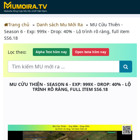
Trang chủ
Danh sách Mu Mới Ra
MU Cửu Thiên -
Season 6 - Exp: 999x - Drop: 40% - Lộ trình rõ ràng, full item
SS6.18
Lọc theo:
Alpha Test hôm nay
Open beta hôm nay
MU CỬU THIÊN - SEASON 6 - EXP: 999X - DROP: 40% - LỘ
TRÌNH RÕ RÀNG, FULL ITEM SS6.18