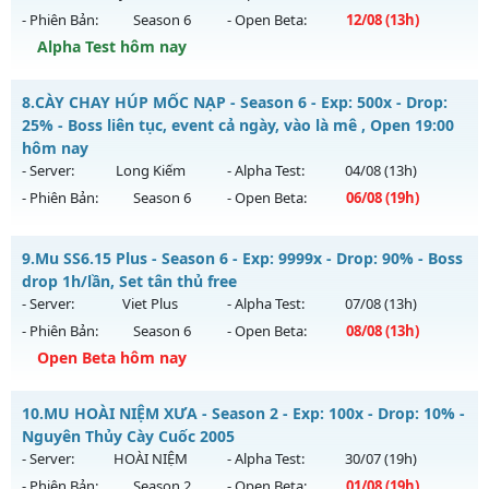
- Phiên Bản:
Season 6
- Open Beta:
12/08
(13h)
Exp: 500x - Drop: 40%
Alpha Test hôm nay
Kiểu reset: Reset In Game
Thể loại: Mu Nguyên bản Webzen
Mu Tu Tiên - Miễn Phí 99% Mốc Nạp 250k
8.
CÀY CHAY HÚP MỐC NẠP - Season 6 - Exp: 500x - Drop:
Antihack: Anti Vip
Mu mới ra tháng 08 2026 - Mở máy chủ
máy chủ Tu Tiên
25% - Boss liên tục, event cả ngày, vào là mê , Open 19:00
vào 13h ngày 12/08/2626
hôm nay
- Server:
Long Kiếm
- Alpha Test:
04/08
(13h)
Exp: 9999x - Drop: 80%
- Phiên Bản:
Season 6
- Open Beta:
06/08
(19h)
Kiểu reset: Reset In Game
Thể loại: Mu Bán Đồ Full Trong Shop
CÀY CHAY HÚP MỐC NẠP - Boss liên tục, event cả ngày, vào
9.
Mu SS6.15 Plus - Season 6 - Exp: 9999x - Drop: 90% - Boss
là mê , Open 19:00 hôm nay
Antihack: Shark
drop 1h/lần, Set tân thủ free
Mu mới ra tháng 08 2026 - Mở máy chủ
Long Kiếm
vào 19h
- Server:
Viet Plus
- Alpha Test:
07/08
(13h)
ngày 06/08/2626
- Phiên Bản:
Season 6
- Open Beta:
08/08
(13h)
Exp: 500x - Drop: 25%
Open Beta hôm nay
Kiểu reset: Reset In Game
Mu SS6.15 Plus - Boss drop 1h/lần, Set tân thủ free
10.
MU HOÀI NIỆM XƯA - Season 2 - Exp: 100x - Drop: 10% -
Thể loại: Mu Nguyên bản Webzen
Mu mới ra tháng 08 2026 - Mở máy chủ
Viet Plus
vào 13h
Nguyên Thủy Cày Cuốc 2005
Antihack: VIP SHIELD
ngày 08/08/2626
- Server:
HOÀI NIỆM
- Alpha Test:
30/07
(19h)
- Phiên Bản:
Season 2
- Open Beta:
01/08
(19h)