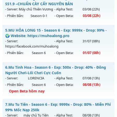
Thể loại: Mu Nguyên bản Webzen
THẦN FREE
SS1.9 –CHUẨN CÀY CẤY NGUYÊN BẢN
Antihack: XShield
Mu mới ra tháng 07 2026 - Mở máy chủ
BOSS XUYÊN ĐÊM,
- Server:
Máy chủ Thiên Vương
- Alpha Test:
03/08
(22h)
WC RƠI NHƯ MƯA
vào 13h ngày 29/07/2626
- Phiên Bản:
Season 0-1
- Open Beta:
03/08
(22h)
Exp: 9999x - Drop: 80%
Mu Thiên Long - MU SS1.9 –CHUẨN CÀY CẤY NGUYÊN BẢN
Kiểu reset: Reset In Game
5.
MU HỎA LONG 15 - Season 6 - Exp: 9999x - Drop: 99% -
Mu mới ra tháng 08 2026 - Mở máy chủ
Máy chủ Thiên
🌍 Website: https://muhoalong.pro
Thể loại: Mu Nguyên bản Webzen
Vương
vào 22h ngày 03/08/2626
- Server:
- Alpha Test:
31/07
(08h)
Antihack: KHÔNG THỂ HACK
https://facebook.com/muhoalong
Exp: 50x - Drop: 100%
- Phiên Bản:
Season 6
- Open Beta:
01/07
(08h)
Kiểu reset: Reset In Game
Thể loại: Mu Nguyên bản Webzen
MU HỎA LONG 15 - 🌍 Website: https://muhoalong.pro
6.
Mu Tinh Hoa - Season 6 - Exp: 500x - Drop: 40% - Đông
Antihack: Gameguard
Mu mới ra tháng 07 2026 - Mở máy chủ
Người Chơi-Lối Chơi Cực Cuốn
https://facebook.com/muhoalong
vào 08h ngày
- Server:
LORENCIA
- Alpha Test:
07/08
(13h)
01/07/2626
- Phiên Bản:
Season 6
- Open Beta:
08/08
(13h)
Exp: 9999x - Drop: 99%
Open Beta hôm nay
Kiểu reset: Non Reset
Mu Tinh Hoa - Đông Người Chơi-Lối Chơi Cực Cuốn
7.
Mu Tu Tiên - Season 6 - Exp: 9999x - Drop: 80% - Miễn Phí
Thể loại: Mu Nguyên bản Webzen
Mu mới ra tháng 08 2026 - Mở máy chủ
LORENCIA
vào 13h
99% Mốc Nạp 250k
Antihack: Xshiel
ngày 08/08/2626
- Server:
máy chủ Tu Tiên
- Alpha Test:
08/08
(13h)