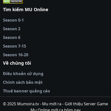
cái
|
qh88
|
Ok9
|
nhatvip
|
socolive
|
Ku
88
|
tài xỉu
Tìm kiếm MU Online
online
|
sunwin
|
hitclub
|
b52club
|
iwin
cái uy tín
|
kèo nhà
Season 0-1
cái
|
nowgoal
|
1gom
|
net88
|
max88
|
Season 2
đĩa
|
bắn cá đổi
thưởng
Season 6
|
https://bongdalu.ceo
|
trang chủ
fly88
|
new88
|
https://keonhacai.claims/
|
ht
Season 7-15
bóng đá
|
NEW88
|
socolive
Season 16-20
tv
|
hitclub
|
ok9
|
Hitclub
|
Vic88
|
Red8
win
|
Xoilac
|
open 88
|
open 88
|
sun
Về chúng tôi
win
|
hit club
|
Kingfun
|
game bài đổi
Điều khoản sử dụng
thưởng
|
rik vip
|
game bắn cá đổi
thưởng
|
giai ma keo nha
Chính sách bảo mật
cai
|
8xbet
|
MB66
|
ty le ca
Thuê banner quảng cáo
cuoc
|
https://lv88.space/
|
NK88
|
tài xỉu
online
|
tài xỉu online
|
hit club
|
top nhà
© 2025 Mumoira.tv - Mu mới ra - Giới thiệu Server Game
cái uy
Mu Online mới ra hôm nay