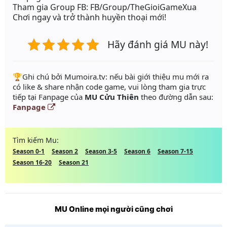
Tham gia Group FB: FB/Group/TheGioiGameXua
Chơi ngay và trở thành huyền thoại mới!
Hãy đánh giá MU này!
️🏆Ghi chú bởi Mumoira.tv: nếu bài giới thiệu mu mới ra
có like & share nhận code game, vui lòng tham gia trực
tiếp tại Fanpage của
MU Cửu Thiên
theo đường dẫn sau:
Fanpage
Tìm kiếm Mu:
Season 0-1
Season 2
Season 3-5
Season 6
Season 7-15
Season 16-20
Season 21
MU Online mọi người cũng chơi