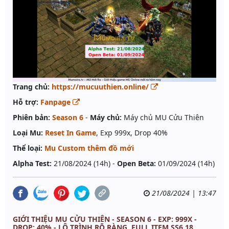
Trang chủ:
https://mucuuthien.online/
Hỗ trợ:
Fanpage
Phiên bản:
Season 6
-
Máy chủ:
Máy chủ MU Cửu Thiên
Loại Mu:
Reset In Game
, Exp 999x, Drop 40%
Thể loại:
Mu Custom thêm đồ mới
Alpha Test:
21/08/2024 (14h) -
Open Beta:
01/09/2024 (14h)
21/08/2024 | 13:47
GIỚI THIỆU MU CỬU THIÊN - SEASON 6 - EXP: 999X -
DROP: 40% - LỘ TRÌNH RÕ RÀNG, FULL ITEM SS6.18