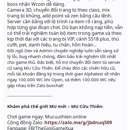
boss nhận Wcoin dễ dàng.
Camera 3D, chuyển đổi trang bị theo class, mix
trang bị khủng, add point và zen bằng câu lệnh.
Server cân bằng với lộ trình ra item rõ ràng, phù
hợp từng giai đoạn chơi. Dù bạn không nạp tiền, vẫn
có thể trải nghiệm toàn bộ item trong game và theo
kịp thời đại với các trang bị VIP, cánh SS18 plus, thú
cưỡi, pet, danh hiệu, tu chân, hồn hoàn...
Đội ngũ Dev và Admin chuyên nghiệp luôn sẵn sàng xử
lý lỗi, bug nhanh chóng, đảm bảo trải nghiệm tốt nhất
cho game thủ. Đặc biệt, hỗ trợ chuyển đổi item từ server
cũ sang MU Cửu Thiên. Để chào đón các chiến hữu cũ,
mỗi tài khoản đăng ký trong thời gian Alphatest sẽ nhận
ngay 100.000 WC khi Open, và thêm 100.000 WC nếu
gặp nhau trên Zalo boxchat!
-------------------------------
Khám phá thế giới MU mới – MU Cửu Thiên:
Chơi game ngay: Mucuuthien.online
Cộng đồng Zalo:
https://zalo.me/g/jbdnuq509
Fanpage: FB/TheGioiGameXua