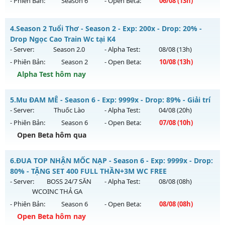
- Phiên Bản:
Season 6
- Open Beta:
06/08
(13h)
Exp: 9999x - Drop: 20%
Mu Ss6.18Full Custom - Mu Dễ Chơi, Dễ Cày Quốc, Miễn Phí
Kiểu reset: Non Reset
4.
Season 2 Tuổi Thơ - Season 2 - Exp: 200x - Drop: 20% -
Mu mới ra tháng 08 2026 - Mở máy chủ
Băng Băng
vào 13h
Drop Ngọc Cao Train Wc tại K4
Thể loại: Mu Nguyên bản Webzen
ngày 06/08/2626
- Server:
Season 2.0
- Alpha Test:
08/08
(13h)
Antihack: XShield
- Phiên Bản:
Season 2
- Open Beta:
10/08
(13h)
Exp: 9999x - Drop: 90%
Alpha Test hôm nay
Kiểu reset: Reset In Game
Thể loại: Mu Custom thêm đồ mới
Season 2 Tuổi Thơ - Drop Ngọc Cao Train Wc tại K4
5.
Mu ĐAM MÊ - Season 6 - Exp: 9999x - Drop: 89% - Giải trí
Antihack: Gold dragon
Mu mới ra tháng 08 2026 - Mở máy chủ
Season 2.0
vào 13h
- Server:
Thuốc Lào
- Alpha Test:
04/08
(20h)
ngày 10/08/2626
- Phiên Bản:
Season 6
- Open Beta:
07/08
(10h)
Exp: 200x - Drop: 20%
Open Beta hôm qua
Kiểu reset: Reset In Game
Mu ĐAM MÊ - Giải trí
6.
ĐUA TOP NHẬN MỐC NẠP - Season 6 - Exp: 9999x - Drop:
Thể loại: Mu Bán Đồ Full Trong Shop
Mu mới ra tháng 08 2026 - Mở máy chủ
Thuốc Lào
vào 10h
80% - TẶNG SET 400 FULL THẦN+3M WC FREE
Antihack: GameGuard
ngày 07/08/2626
- Server:
BOSS 24/7 SĂN
- Alpha Test:
08/08
(08h)
WCOINC THẢ GA
Exp: 9999x - Drop: 89%
- Phiên Bản:
Season 6
- Open Beta:
08/08
(08h)
Kiểu reset: Reset In Game
Open Beta hôm nay