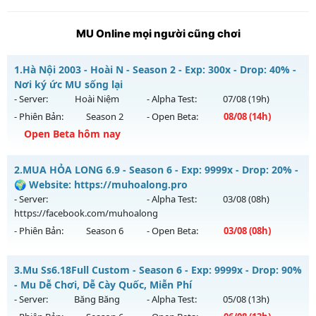
MU Online mọi người cũng chơi
1.
Hà Nội 2003 - Hoài N - Season 2 - Exp: 300x - Drop: 40% -
Nơi ký ức MU sống lại
- Server:
Hoài Niệm
- Alpha Test:
07/08
(19h)
- Phiên Bản:
Season 2
- Open Beta:
08/08
(14h)
Open Beta hôm nay
Hà Nội 2003 - Hoài N - Nơi ký ức MU sống lại
2.
MUA HỎA LONG 6.9 - Season 6 - Exp: 9999x - Drop: 20% -
Mu mới ra tháng 08 2026 - Mở máy chủ
Hoài Niệm
vào 14h
🌍 Website: https://muhoalong.pro
ngày 08/08/2626
- Server:
- Alpha Test:
03/08
(08h)
https://facebook.com/muhoalong
Exp: 300x - Drop: 40%
- Phiên Bản:
Season 6
- Open Beta:
03/08
(08h)
Kiểu reset: Reset In Game
Thể loại: Mu Custom thêm đồ mới
MUA HỎA LONG 6.9 - 🌍 Website: https://muhoalong.pro
3.
Mu Ss6.18Full Custom - Season 6 - Exp: 9999x - Drop: 90%
Antihack: UKG
Mu mới ra tháng 08 2026 - Mở máy chủ
- Mu Dễ Chơi, Dễ Cày Quốc, Miễn Phí
https://facebook.com/muhoalong
vào 08h ngày
- Server:
Băng Băng
- Alpha Test:
05/08
(13h)
03/08/2626