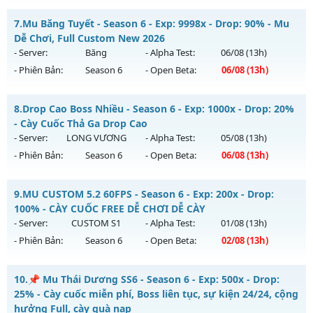
Thể loại: Mu Bán Đồ Full Trong Shop
ĐUA TOP NHẬN MỐC NẠP - TẶNG SET 400 FULL THẦN+3M
Antihack: UGK
7.
Mu Băng Tuyết - Season 6 - Exp: 9998x - Drop: 90% - Mu
WC FREE
Dễ Chơi, Full Custom New 2026
Mu mới ra tháng 08 2026 - Mở máy chủ
BOSS 24/7 SĂN
- Server:
Băng
- Alpha Test:
06/08
(13h)
WCOINC THẢ GA
vào 08h ngày 08/08/2626
- Phiên Bản:
Season 6
- Open Beta:
06/08
(13h)
Exp: 9999x - Drop: 80%
Mu Băng Tuyết - Mu Dễ Chơi, Full Custom New 2026
Kiểu reset: Reset In Game
8.
Drop Cao Boss Nhiều - Season 6 - Exp: 1000x - Drop: 20%
Mu mới ra tháng 08 2026 - Mở máy chủ
Băng
vào 13h ngày
- Cày Cuốc Thả Ga Drop Cao
Thể loại: Mu Nguyên bản Webzen
06/08/2626
- Server:
LONG VƯƠNG
- Alpha Test:
05/08
(13h)
Antihack: KHÔNG THỂ HACK
- Phiên Bản:
Season 6
- Open Beta:
06/08
(13h)
Exp: 9998x - Drop: 90%
Kiểu reset: Reset In Game
Drop Cao Boss Nhiều - Cày Cuốc Thả Ga Drop Cao
9.
MU CUSTOM 5.2 60FPS - Season 6 - Exp: 200x - Drop:
Thể loại: Mu Custom thêm đồ mới
Mu mới ra tháng 08 2026 - Mở máy chủ
LONG VƯƠNG
vào
100% - CÀY CUỐC FREE DỄ CHƠI DỄ CÀY
Antihack: Dragon
13h ngày 06/08/2626
- Server:
CUSTOM S1
- Alpha Test:
01/08
(13h)
- Phiên Bản:
Season 6
- Open Beta:
02/08
(13h)
Exp: 1000x - Drop: 20%
Kiểu reset: Reset In Game
MU CUSTOM 5.2 60FPS - CÀY CUỐC FREE DỄ CHƠI DỄ CÀY
10.
📌 Mu Thái Dương SS6 - Season 6 - Exp: 500x - Drop:
Thể loại: Mu Nguyên bản Webzen
Mu mới ra tháng 08 2026 - Mở máy chủ
CUSTOM S1
vào 13h
25% - Cày cuốc miễn phí, Boss liên tục, sự kiện 24/24, cộng
Antihack: GameGuard
ngày 02/08/2626
hưởng Full, cày quà nạp