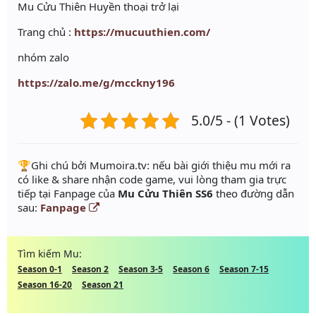
Mu Cửu Thiên Huyền thoại trở lại
Trang chủ :
https://mucuuthien.com/
nhóm zalo
https://zalo.me/g/mcckny196
5.0/5 - (1 Votes)
️🏆Ghi chú bởi Mumoira.tv: nếu bài giới thiệu mu mới ra
có like & share nhận code game, vui lòng tham gia trực
tiếp tại Fanpage của
Mu Cửu Thiên SS6
theo đường dẫn
sau:
Fanpage
Tìm kiếm Mu:
Season 0-1
Season 2
Season 3-5
Season 6
Season 7-15
Season 16-20
Season 21