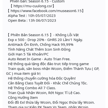
Phiên bản: Season 6.15 - Custom
【 https://mu-cuulong.co/】
【 https://www.facebook.com/museason6.15】
Alpha Test : 10h 05/07/2023
Open Beta : 13h 06/07/2023
【 Phiên Bản Season 6.15 】- Không Lỗi Vặt
Exp x 500 - Drop 20% - GHRS 20 Lần/1 Ngày.
AntiHack Ổn Định, Chống Hack 99,99%
Tính Năng Chát Thêm Icon Sinh Động
Giới Hạn 5 Tài Khoản/PC
Auto Reset In Game - Auto Trian Free.
Hệ thống quà tặng độc đáo trưc tiếp trong game
Train quái, săn boss nhận Wcoin, Điểm Thành Tựu ( GP,
GC ) mua item giá trị
Hệ thống chuyển cường hóa Độc Quyền!
Cân Bằng Class Tuyệt Đối - Khắc Chế Chủng Tộc.
Hệ Thống Combo All 7 Class.
Trian Quái Nhận Wcoin, Rớt Ngọc Tỉ Lệ Cao.
Cộng Hưởng Item
Đổi đồ Exl thừa lấy Wcoin, Đổi Ngọc thừa lấy Wcoin.
Tham gia sự Kiện PK Team Vs Team, nhận Wcoin.