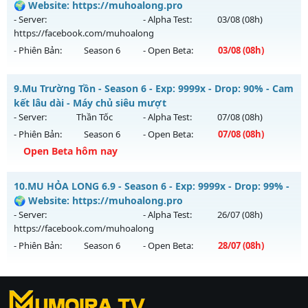
🌍 Website: https://muhoalong.pro
Mu mới ra tháng 08 2026 - Mở máy chủ
BOSS 24/7 SĂN
- Server:
- Alpha Test:
03/08
(08h)
WCOINC THẢ GA
vào 08h ngày 06/08/2626
https://facebook.com/muhoalong
- Phiên Bản:
Season 6
- Open Beta:
03/08
(08h)
Exp: 9999x - Drop: 80%
Kiểu reset: Reset In Game
MUA HỎA LONG 6.9 - 🌍 Website: https://muhoalong.pro
9.
Mu Trường Tồn - Season 6 - Exp: 9999x - Drop: 90% - Cam
Thể loại: Mu Nguyên bản Webzen
Mu mới ra tháng 08 2026 - Mở máy chủ
kết lâu dài - Máy chủ siêu mượt
Antihack: KHÔNG THỂ HACK
https://facebook.com/muhoalong
vào 08h ngày
- Server:
Thần Tốc
- Alpha Test:
07/08
(08h)
03/08/2626
- Phiên Bản:
Season 6
- Open Beta:
07/08
(08h)
Exp: 9999x - Drop: 20%
Open Beta hôm nay
Kiểu reset: Non Reset
Mu Trường Tồn - Cam kết lâu dài - Máy chủ siêu mượt
10.
MU HỎA LONG 6.9 - Season 6 - Exp: 9999x - Drop: 99% -
Thể loại: Mu Nguyên bản Webzen
Mu mới ra tháng 08 2026 - Mở máy chủ
Thần Tốc
vào 08h
🌍 Website: https://muhoalong.pro
Antihack: XShield
ngày 07/08/2626
- Server:
- Alpha Test:
26/07
(08h)
https://facebook.com/muhoalong
Exp: 9999x - Drop: 90%
- Phiên Bản:
Season 6
- Open Beta:
28/07
(08h)
Kiểu reset: Reset In Game
Thể loại: Mu Nguyên bản Webzen
MU HỎA LONG 6.9 - 🌍 Website: https://muhoalong.pro
Antihack: ICMPROTECT ✅ 🔴 ✨ ⚡️
https://ktdb.net/
Mu mới ra tháng 07 2026 - Mở máy chủ
|
789club
|
Jun88
|
bắn cá