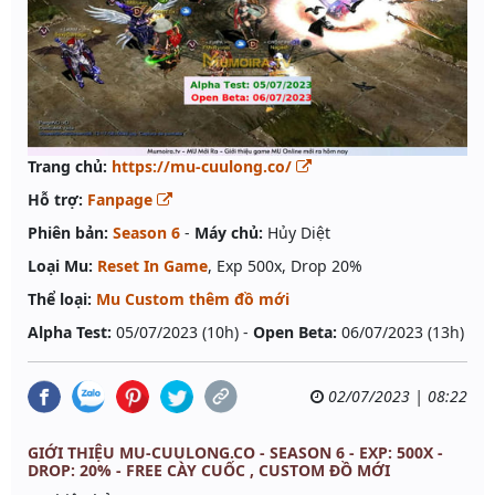
Trang chủ:
https://mu-cuulong.co/
Hỗ trợ:
Fanpage
Phiên bản:
Season 6
-
Máy chủ:
Hủy Diệt
Loại Mu:
Reset In Game
, Exp 500x, Drop 20%
Thể loại:
Mu Custom thêm đồ mới
Alpha Test:
05/07/2023 (10h) -
Open Beta:
06/07/2023 (13h)
02/07/2023 | 08:22
GIỚI THIỆU MU-CUULONG.CO - SEASON 6 - EXP: 500X -
DROP: 20% - FREE CÀY CUỐC , CUSTOM ĐỒ MỚI