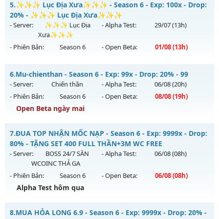
5.
✨✨✨ Lục Địa Xưa✨✨✨ - Season 6 - Exp: 100x - Drop:
Antihack: GameGuard
Mu mới ra tháng 08 2026 - Mở máy chủ
Quận 1
vào 08h
20% - ✨✨✨ Lục Địa Xưa✨✨✨
ngày 07/08/2626
- Server:
✨✨✨ Lục Địa
- Alpha Test:
29/07
(13h)
Xưa✨✨✨
Exp: 200x - Drop: 10%
- Phiên Bản:
Season 6
- Open Beta:
01/08
(13h)
Kiểu reset: Reset In Game
Thể loại: Mu Nguyên bản Webzen
✨✨✨ Lục Địa Xưa✨✨✨ - ✨✨✨ Lục Địa Xưa✨✨✨
6.
Mu-chienthan - Season 6 - Exp: 99x - Drop: 20% - 99
Antihack: Shark Shield
Mu mới ra tháng 08 2026 - Mở máy chủ
✨✨✨ Lục Địa
- Server:
Chiến thần
- Alpha Test:
06/08
(20h)
Xưa✨✨✨
vào 13h ngày 01/08/2626
- Phiên Bản:
Season 6
- Open Beta:
08/08
(19h)
Exp: 100x - Drop: 20%
Open Beta ngày mai
Kiểu reset: Reset In Game
Mu-chienthan - 99
7.
ĐUA TOP NHẬN MỐC NẠP - Season 6 - Exp: 9999x - Drop:
Thể loại: Mu Nguyên bản Webzen
Mu mới ra tháng 08 2026 - Mở máy chủ
Chiến thần
vào 19h
80% - TẶNG SET 400 FULL THẦN+3M WC FREE
Antihack: XTEAM
ngày 08/08/2626
- Server:
BOSS 24/7 SĂN
- Alpha Test:
06/08
(08h)
WCOINC THẢ GA
Exp: 99x - Drop: 20%
- Phiên Bản:
Season 6
- Open Beta:
06/08
(08h)
Kiểu reset: Reset In Game
Alpha Test hôm qua
Thể loại: Mu Nguyên bản Webzen
ĐUA TOP NHẬN MỐC NẠP - TẶNG SET 400 FULL THẦN+3M
Antihack: Anti 8x
8.
MUA HỎA LONG 6.9 - Season 6 - Exp: 9999x - Drop: 20% -
WC FREE