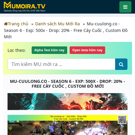
Trang chủ
Danh sách Mu Mới Ra
Mu-cuulong.co -
Season 6 - Exp: 500x - Drop: 20% - Free Cày Cuốc , Custom Đồ
Mới
Lọc theo:
Alpha Test hôm nay
Open beta hôm nay
MU-CUULONG.CO - SEASON 6 - EXP: 500X - DROP: 20% -
FREE CÀY CUỐC , CUSTOM ĐỒ MỚI