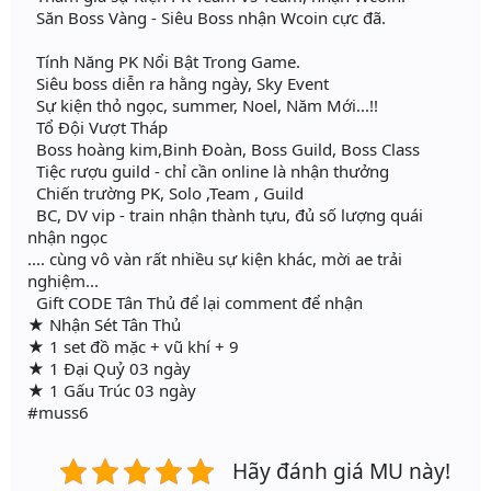
Săn Boss Vàng - Siêu Boss nhận Wcoin cực đã.
Tính Năng PK Nổi Bật Trong Game.
Siêu boss diễn ra hằng ngày, Sky Event
Sự kiện thỏ ngọc, summer, Noel, Năm Mới...!!
Tổ Đội Vượt Tháp
Boss hoàng kim,Binh Đoàn, Boss Guild, Boss Class
Tiệc rượu guild - chỉ cần online là nhận thưởng
Chiến trường PK, Solo ,Team , Guild
BC, DV vip - train nhận thành tựu, đủ số lượng quái
nhận ngọc
.... cùng vô vàn rất nhiều sự kiện khác, mời ae trải
nghiệm...
Gift CODE Tân Thủ để lại comment để nhận
★ Nhận Sét Tân Thủ
★ 1 set đồ mặc + vũ khí + 9
★ 1 Đại Quỷ 03 ngày
★ 1 Gấu Trúc 03 ngày
#muss6
Hãy đánh giá MU này!