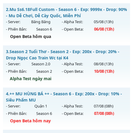
__MU SÀI GÒN__ - LÂU DÀI, CHƠI LÀ NGHIỀN
2.
Mu Ss6.18Full Custom - Season 6 - Exp: 9999x - Drop: 90%
Mu mới ra tháng 07 2026 - Mở máy chủ
QUẬN 6
vào 13h
- Mu Dễ Chơi, Dễ Cày Quốc, Miễn Phí
ngày 29/07/2626
- Server:
Băng Băng
- Alpha Test:
05/08
(13h)
- Phiên Bản:
Season 6
- Open Beta:
06/08
(13h)
Exp: 200x - Drop: 20%
Open Beta hôm qua
Kiểu reset: Reset In Game
Thể loại: Mu Nguyên bản Webzen
Mu Ss6.18Full Custom - Mu Dễ Chơi, Dễ Cày Quốc, Miễn Phí
3.
Season 2 Tuổi Thơ - Season 2 - Exp: 200x - Drop: 20% -
Antihack: AntiShark
Mu mới ra tháng 08 2026 - Mở máy chủ
Băng Băng
vào 13h
Drop Ngọc Cao Train Wc tại K4
ngày 06/08/2626
- Server:
Season 2.0
- Alpha Test:
08/08
(13h)
- Phiên Bản:
Season 2
- Open Beta:
10/08
(13h)
Exp: 9999x - Drop: 90%
Alpha Test ngày mai
Kiểu reset: Reset In Game
Thể loại: Mu Custom thêm đồ mới
Season 2 Tuổi Thơ - Drop Ngọc Cao Train Wc tại K4
4.
++ MU HÙNG BÁ ++ - Season 6 - Exp: 200x - Drop: 10% -
Antihack: Gold dragon
Mu mới ra tháng 08 2026 - Mở máy chủ
Season 2.0
vào 13h
Siêu Phẩm MU
ngày 10/08/2626
- Server:
Quận 1
- Alpha Test:
07/08
(08h)
- Phiên Bản:
Season 6
- Open Beta:
07/08
(08h)
Exp: 200x - Drop: 20%
Open Beta hôm nay
Kiểu reset: Reset In Game
Thể loại: Mu Bán Đồ Full Trong Shop
++ MU HÙNG BÁ ++ - Siêu Phẩm MU