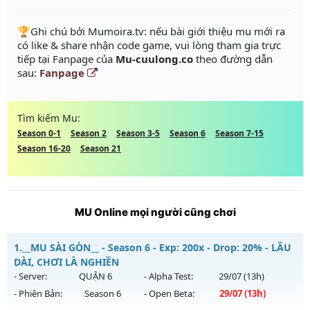
️🏆Ghi chú bởi Mumoira.tv: nếu bài giới thiệu mu mới ra
có like & share nhận code game, vui lòng tham gia trực
tiếp tại Fanpage của
Mu-cuulong.co
theo đường dẫn
sau:
Fanpage
Tìm kiếm Mu:
Season 0-1
Season 2
Season 3-5
Season 6
Season 7-15
Season 16-20
Season 21
MU Online mọi người cũng chơi
1.
__MU SÀI GÒN__ - Season 6 - Exp: 200x - Drop: 20% - LÂU
DÀI, CHƠI LÀ NGHIỀN
- Server:
QUẬN 6
- Alpha Test:
29/07
(13h)
- Phiên Bản:
Season 6
- Open Beta:
29/07
(13h)