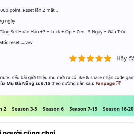
3000 point .Reset lần 2 mất…
ng ngày
 Tặng Set Hoàn Hảo +7 + Luck + Op + Zen . 5 Ngày + Gấu Trúc
 Mốc reset ….vvv
Hãy đ
a.tv: nếu bài giới thiệu mu mới ra có like & share nhận code gam
 của
Mu Đà Nẵng ss 6.15
theo đường dẫn sau:
Fanpage
n 2
Season 3-5
Season 6
Season 7-15
Season 16-20
 người cũng chơi