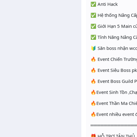
✅ Anti Hack
✅ Hệ thống Nâng Cấp 
✅ Giới Hạn 5 Main cù
✅ Tính Năng Nâng Cấ
🔰 Săn boss nhận wco
🔥 Event Chiến Trườ
🔥 Event Siêu Boss p
🔥 Event Boss Guild 
🔥Event Sinh Tồn ,Ch
🔥Event Thần Ma Chi
🔥Event nhiều event 
═════════════
🎁 HỖ TRỢ TÂN THỦ