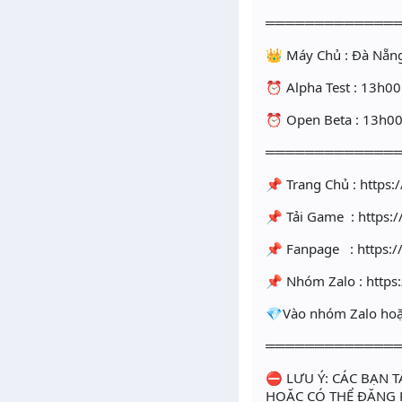
═════════════
👑 Máy Chủ : Đà Nẵn
⏰ Alpha Test : 13h0
⏰ Open Beta : 13h0
═════════════
📌 Trang Chủ : https
📌 Tải Game : https:
📌 Fanpage : https:
📌 Nhóm Zalo : https
💎Vào nhóm Zalo hoặc
═════════════
⛔ LƯU Ý: CÁC BẠN 
HOẶC CÓ THỂ ĐĂNG 