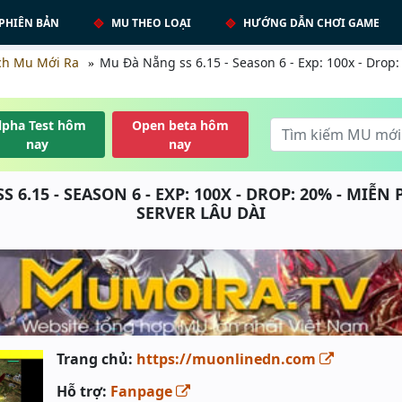
PHIÊN BẢN
MU THEO LOẠI
HƯỚNG DẪN CHƠI GAME
ch Mu Mới Ra
Mu Đà Nẵng ss 6.15 - Season 6 - Exp: 100x - Drop:
lpha Test hôm
Open beta hôm
nay
nay
6.15 - SEASON 6 - EXP: 100X - DROP: 20% - MIỄN 
SERVER LÂU DÀI
Trang chủ:
https://muonlinedn.com
Hỗ trợ:
Fanpage