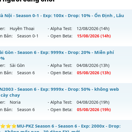
 Nội - Season 0-1 - Exp: 100x - Drop: 10% - Ổn Định , Lâu
er:
Huyền Thoại
- Alpha Test:
12/08
/2026
(14h)
ên Bản:
Season 0-1
- Open Beta:
15/08
/2026
(14h)
 Hà Nội - Ổn Định , Lâu Dài
i Gòn - Season 6 - Exp: 9999x - Drop: 20% - Miễn phí
9%
 mới ra tháng 08 2026 - Mở máy chủ
Huyền Thoại
vào 14h
er:
Sài Gòn
- Alpha Test:
04/08
/2026
(13h)
ên Bản:
Season 6
- Open Beta:
05/08
/2026
(13h)
p: 100x - Drop: 10%
ểu reset: Reset In Game
 Sài Gòn - Miễn phí 99.99%
2003 - Season 6 - Exp: 9999x - Drop: 50% - không web
hể loại: Mu Nguyên bản Webzen
 cày chay
 mới ra tháng 08 2026 - Mở máy chủ
Sài Gòn
vào 13h ngày
er:
Noria
- Alpha Test:
04/08
/2026
(19h)
tihack: ICM
ên Bản:
Season 6
- Open Beta:
05/08
/2026
(19h)
p: 9999x - Drop: 20%
ểu reset: Reset In Game
UHN2003 - không web shop cày chay
⭐MU-PKZ Season 6 - Season 6 - Exp: 2000x - Drop:
ể loại: Mu Custom thêm đồ mới
 - Không mốc nạp - 30 dòng EXL mới