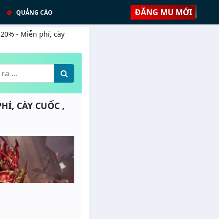
ĐĂNG MU MỚI
QUẢNG CÁO
 20% - Miễn phí, cày
PHÍ, CÀY CUỐC ,