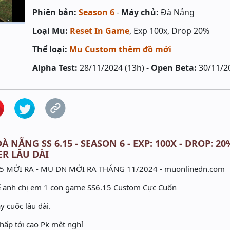
Phiên bản:
Season 6
-
Máy chủ:
Đà Nẵng
Loại Mu:
Reset In Game
, Exp 100x, Drop 20%
Thể loại:
Mu Custom thêm đồ mới
Alpha Test:
28/11/2024 (13h) -
Open Beta:
30/11/2
 NẴNG SS 6.15 - SEASON 6 - EXP: 100X - DROP: 20
ER LÂU DÀI
15 MỚI RA - MU DN MỚI RA THÁNG 11/2024 - muonlinedn.com
thể anh chị em 1 con game SS6.15 Custom Cực Cuốn
y cuốc lâu dài.
thấp tới cao Pk mệt nghỉ