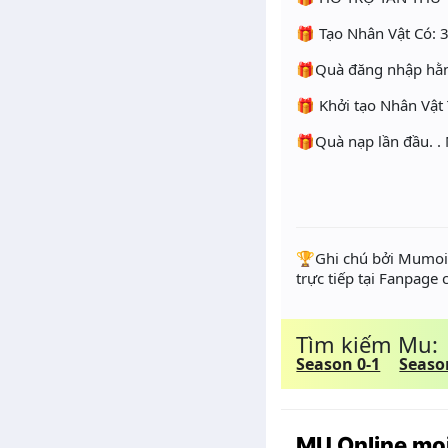
🎁 Tạo Nhân Vật Có: 
🎁Quà đăng nhập hằ
🎁 Khởi tạo Nhân Vật
🎁Quà nạp lần đầu. .
️🏆Ghi chú bởi Mumoir
trực tiếp tại Fanpage
Tìm kiếm Mu:
Season 0-1
Seaso
MU Online mọi