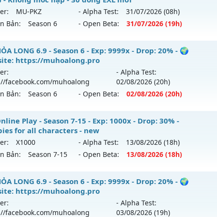
 mới ra tháng 08 2026 - Mở máy chủ
Noria
vào 19h ngày 0
er:
MU-PKZ
- Alpha Test:
31/07
/2026
(08h)
tihack: 8x
ên Bản:
Season 6
- Open Beta:
31/07
/2026
(19h)
p: 9999x - Drop: 50%
ểu reset: Reset In Game
⭐⭐⭐⭐MU-PKZ Season 6 - Không mốc nạp - 30 dòng EX
ỎA LONG 6.9 - Season 6 - Exp: 9999x - Drop: 20% - 🌍
hể loại: Mu Nguyên bản Webzen
ite: https://muhoalong.pro
 mới ra tháng 07 2026 - Mở máy chủ
MU-PKZ
vào 19h ngày
er:
- Alpha Test:
tihack: XSHield
://facebook.com/muhoalong
02/08
/2026
(20h)
p: 2000x - Drop: 200%
ên Bản:
Season 6
- Open Beta:
02/08
/2026
(20h)
ểu reset: Reset In Game
hể loại: Mu Nguyên bản Webzen
ỎA LONG 6.9 - 🌍 Website: https://muhoalong.pro
line Play - Season 7-15 - Exp: 1000x - Drop: 30% -
ies for all characters - new
tihack: SuperAnti
ới ra tháng 08 2026 - Mở máy chủ
https://facebook.com
er:
X1000
- Alpha Test:
13/08
/2026
(18h)
 02/08/2626
ên Bản:
Season 7-15
- Open Beta:
13/08
/2026
(18h)
9999x - Drop: 20%
 Online Play - Freebies for all characters - new
ỎA LONG 6.9 - Season 6 - Exp: 9999x - Drop: 20% - 🌍
reset: Non Reset
ite: https://muhoalong.pro
 mới ra tháng 08 2026 - Mở máy chủ
X1000
vào 18h ngày 1
loại: Mu Nguyên bản Webzen
er:
- Alpha Test:
://facebook.com/muhoalong
03/08
/2026
(19h)
p: 1000x - Drop: 30%