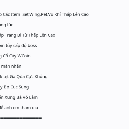
Các Item Set,Wing,Pet.Vũ Khí Thấp Lên Cao
ng lúc
p Trang Bị Từ Thấp Lên Cao
in tùy cấp độ boss
ng Cổ Cày WCoin
k mãn nhãn
Pk tẹt Ga Qùa Cực Khủng
ạy Bo Cục Sung
ến Xưng Bá Võ Lâm
để anh em tham gia
══════════════