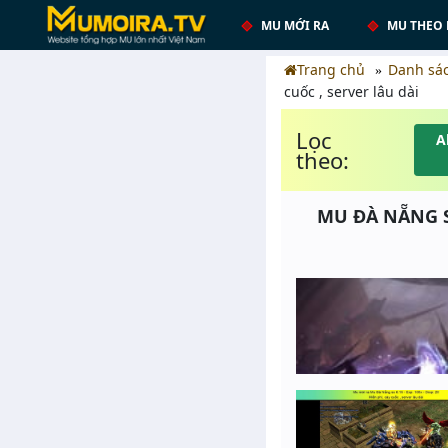
MU MỚI RA
MU THEO 
Trang chủ
Danh sá
cuốc , server lâu dài
Lọc
A
theo:
MU ĐÀ NẴNG SS 