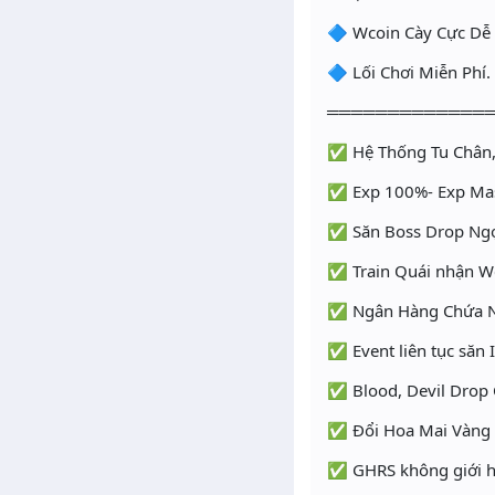
🔷 Wcoin Cày Cực Dễ
🔷 Lối Chơi Miễn Phí.
═════════════
✅ Hệ Thống Tu Chân,Q
✅ Exp 100%- Exp Ma
✅ Săn Boss Drop Ngọ
✅ Train Quái nhận W
✅ Ngân Hàng Chứa Ng
✅ Event liên tục săn I
✅ Blood, Devil Drop
✅ Đổi Hoa Mai Vàng
✅ GHRS không giới 