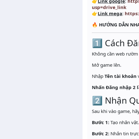
👉
Link google
:
http
usp=drive_link
👉
Link mega
:
https
🔥
HƯỚNG DẪN NHA
1️⃣ Cách Đ
Không cần web rườm r
Mở game lên.
Nhập
Tên tài khoản
Nhấn Đăng nhập 2 
2️⃣ Nhận Q
Sau khi vào game, hãy
Bước 1:
Tạo nhân vật
Bước 2:
Nhắn tin trực