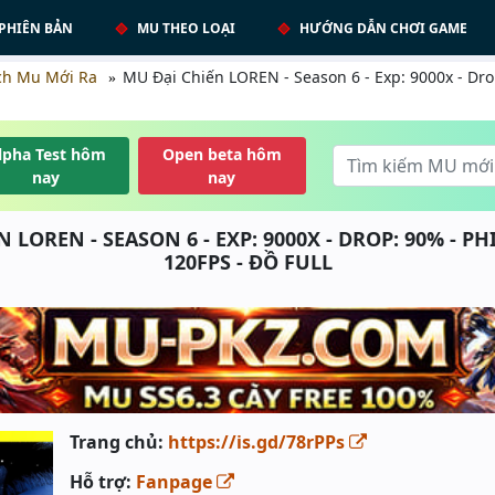
PHIÊN BẢN
MU THEO LOẠI
HƯỚNG DẪN CHƠI GAME
ch Mu Mới Ra
MU Đại Chiến LOREN - Season 6 - Exp: 9000x - Dro
lpha Test hôm
Open beta hôm
nay
nay
 LOREN - SEASON 6 - EXP: 9000X - DROP: 90% - PHI
120FPS - ĐỒ FULL
Trang chủ:
https://is.gd/78rPPs
Hỗ trợ:
Fanpage