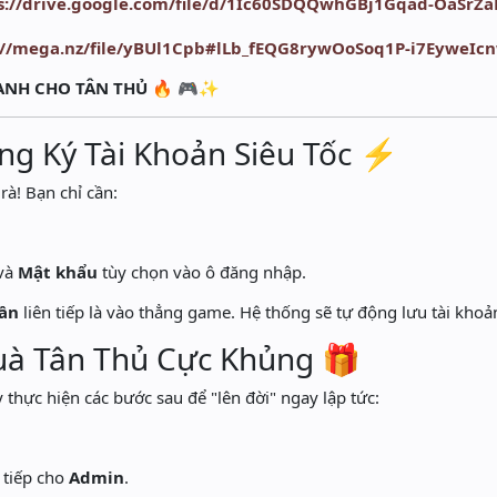
s://drive.google.com/file/d/1Ic60SDQQwhGBj1Gqad-OaSrZ
://mega.nz/file/yBUl1Cpb#lLb_fEQG8rywOoSoq1P-i7EyweIc
NH CHO TÂN THỦ
🔥 🎮✨
ăng Ký Tài Khoản Siêu Tốc ⚡
à! Bạn chỉ cần:
và
Mật khẩu
tùy chọn vào ô đăng nhập.
lần
liên tiếp là vào thẳng game. Hệ thống sẽ tự động lưu tài khoả
uà Tân Thủ Cực Khủng 🎁
 thực hiện các bước sau để "lên đời" ngay lập tức:
.
 tiếp cho
Admin
.