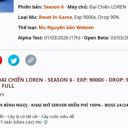
Phiên bản:
Season 6
-
Máy chủ:
Đại Chiến LOREN
Loại Mu:
Reset In Game
, Exp 9000x, Drop 90%
Thể loại:
Mu Nguyên bản Webzen
Alpha Test:
01/03/2026 (17h) -
Open Beta:
03/03/2
ẠI CHIẾN LOREN - SEASON 6 - EXP: 9000X - DROP:
Ồ FULL
N BÍNH NGỌ] - KHAI MỞ SERVER MIỄN PHÍ 100% - BOSS 24/2
 - Cày là có tất cả! - Cày cuốc siêu dễ
 MÀ! ĐỈNH CAO PK! 🛡️