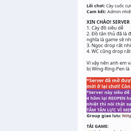
Lối chơi:
Cày cuốc cự
Cam kết:
Admin nhiệt
XIN CHÀO! SERVER
1. Cày đồ siêu dễ
2. Đồ tân thủ đã là 
nghĩa là game sẽ nh
3. Ngọc drop rất nh
4. WC cũng drop rất
Vì vậy nên anh em 
bị
Wing-Ring-Pen
là
*Server đã mở được
mời ở lại chơi! Còn
*Server này siêu dễ
4 hôm lại REOPEN ha
nhiệt thì nói thật
TÂM TẬN LỰC VÌ ME
Group giao lưu:
htt
TẢI GAME: