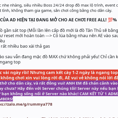
c nhẹ nhàng, siêu nhiều Boss 24/24 drop đồ max lộ trình, event 
 tình, không tham gia game, sân chơi công bằng cho dân cày.
 CỦA AD HIỆN TẠI ĐANG MỞ CHO AE CHƠI FREE ALL! 💯
%
đồ gần sát top (Mỗi lần lên cấp đồ mới là đồ Tân Thủ sẽ bằng
ư reset mới hoàn toàn ---> Cỏ lúa bằng nhau nên AE vào sau
iều
 rất nhiều bao xài thả gas
vào sau vẫn đang mặc đồ MAX chứ không phải yếu! Chỉ cần 
 ngang top
 vài ngày rồi! Nhưng cam kết cày 1-2 ngày là ngang top
 không chơi xin vui lòng rời đi, AE vui vẻ không nói lời
 thở cho dân cày, và rất đông vui! ANH EM đã chán cảnh vào
y chưa? Hãy đến với Server chúng tôi! Server này nếu bạn 
 sự bạn không sống nổi ở Server nào khác! CAM KẾT TỪ 1 A
MBERS!
ps://zalo.me/g/rummya778