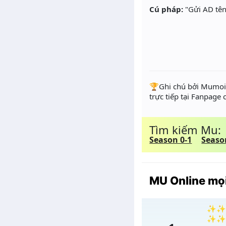
Cú pháp:
"Gửi AD tên
️🏆Ghi chú bởi Mumoir
trực tiếp tại Fanpage
Tìm kiếm Mu:
Season 0-1
Seaso
MU Online mọi
✨✨✨ 
✨✨✨