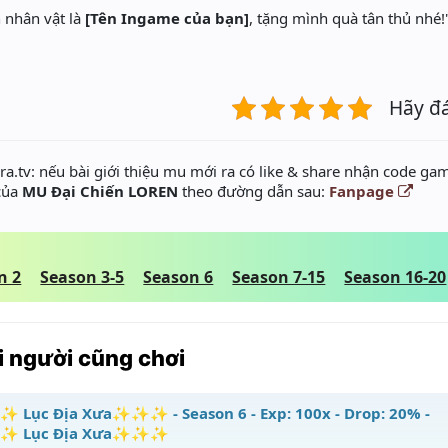
 nhân vật là
[Tên Ingame của bạn]
, tặng mình quà tân thủ nhé!
Hãy đ
a.tv: nếu bài giới thiệu mu mới ra có like & share nhận code gam
 của
MU Đại Chiến LOREN
theo đường dẫn sau:
Fanpage
n 2
Season 3-5
Season 6
Season 7-15
Season 16-20
 người cũng chơi
Lục Địa Xưa✨✨✨ - Season 6 - Exp: 100x - Drop: 20% -
 Lục Địa Xưa✨✨✨