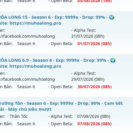
ên Bản:
Season 6
- Open Beta:
05/08
/2026
(19h)
9999x - Drop: 20%
UHN2003 - không web shop cày chay
ỎA LONG 15 - Season 6 - Exp: 9999x - Drop: 99% - 🌍
reset: Non Reset
ite: https://muhoalong.pro
 mới ra tháng 08 2026 - Mở máy chủ
Noria
vào 19h ngày 0
loại: Mu Nguyên bản Webzen
er:
- Alpha Test:
://facebook.com/muhoalong
31/07
/2026
(08h)
p: 9999x - Drop: 50%
ack: XShield
ên Bản:
Season 6
- Open Beta:
01/07
/2026
(08h)
ểu reset: Reset In Game
hể loại: Mu Nguyên bản Webzen
ỎA LONG 15 - 🌍 Website: https://muhoalong.pro
ỎA LONG 6.9 - Season 6 - Exp: 9999x - Drop: 99% - 🌍
ite: https://muhoalong.pro
tihack: XSHield
ới ra tháng 07 2026 - Mở máy chủ
https://facebook.com
er:
- Alpha Test:
 01/07/2626
://facebook.com/muhoalong
29/07
/2026
(08h)
ên Bản:
Season 6
- Open Beta:
30/07
/2026
(08h)
9999x - Drop: 99%
reset: Non Reset
ỎA LONG 6.9 - 🌍 Website: https://muhoalong.pro
rường Tồn - Season 6 - Exp: 9999x - Drop: 90% - Cam kết
loại: Mu Nguyên bản Webzen
dài - Máy chủ siêu mượt
ới ra tháng 07 2026 - Mở máy chủ
https://facebook.com
er:
Thần Tốc
- Alpha Test:
07/08
/2026
(08h)
ack: Xshiel
 30/07/2626
ên Bản:
Season 6
- Open Beta:
07/08
/2026
(08h)
9999x - Drop: 99%