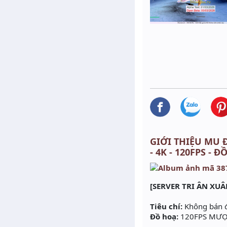
GIỚI THIỆU MU Đ
- 4K - 120FPS - Đ
[SERVER TRI ÂN XUÂ
Tiêu chí:
Không bán đồ
Đồ hoạ:
120FPS MƯỢT