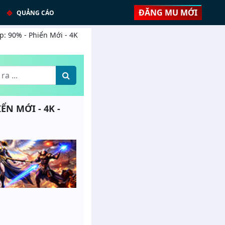
ĐĂNG MU MỚI
QUẢNG CÁO
p: 90% - Phiển Mới - 4K
ỂN MỚI - 4K -