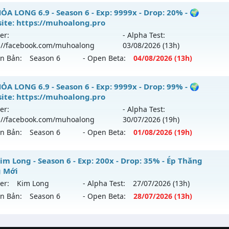
 Trường Tồn - Cam kết lâu dài - Máy chủ siêu mượt
ỎA LONG 6.9 - Season 6 - Exp: 9999x - Drop: 20% - 🌍
reset: Non Reset
ite: https://muhoalong.pro
 mới ra tháng 08 2026 - Mở máy chủ
Thần Tốc
vào 08h ngà
loại: Mu Nguyên bản Webzen
er:
- Alpha Test:
://facebook.com/muhoalong
03/08
/2026
(13h)
p: 9999x - Drop: 90%
ack: Xshiel
ên Bản:
Season 6
- Open Beta:
04/08
/2026
(13h)
ểu reset: Reset In Game
hể loại: Mu Nguyên bản Webzen
ỎA LONG 6.9 - 🌍 Website: https://muhoalong.pro
ỎA LONG 6.9 - Season 6 - Exp: 9999x - Drop: 99% - 🌍
ite: https://muhoalong.pro
ntihack: ICMPROTECT ✅ 🔴 ✨ ⚡️
ới ra tháng 08 2026 - Mở máy chủ
https://facebook.com
er:
- Alpha Test:
 04/08/2626
://facebook.com/muhoalong
30/07
/2026
(19h)
ên Bản:
Season 6
- Open Beta:
01/08
/2026
(19h)
9999x - Drop: 20%
reset: Non Reset
ỎA LONG 6.9 - 🌍 Website: https://muhoalong.pro
im Long - Season 6 - Exp: 200x - Drop: 35% - Ép Thăng
loại: Mu Nguyên bản Webzen
 Mới
ới ra tháng 08 2026 - Mở máy chủ
https://facebook.com
er:
Kim Long
- Alpha Test:
27/07
/2026
(13h)
ack: XShield
 01/08/2626
ên Bản:
Season 6
- Open Beta:
28/07
/2026
(13h)
9999x - Drop: 99%
u Kim Long - Ép Thăng Hạng Mới
reset: Non Reset