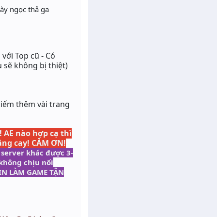
cày ngọc thả ga
 với Top cũ - Có
 sẽ không bị thiệt)
kiếm thêm vài trang
!
AE nào hợp cạ thì
 đắng cay! CẢM ƠN!
 server khác được 3-
không chịu nổi
DMIN LÀM GAME TẬN