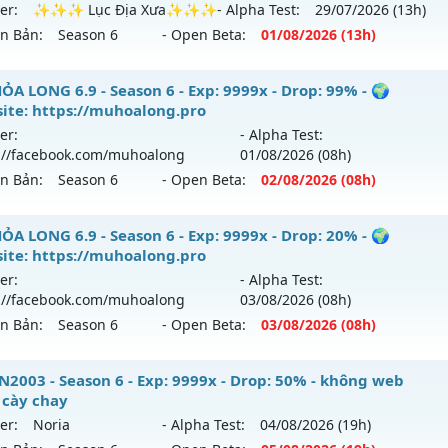
er:
✨✨✨ Lục Địa Xưa✨✨✨
- Alpha Test:
29/07
/2026
(13h)
ên Bản:
Season 6
- Open Beta:
01/08
/2026
(13h)
✨ Lục Địa Xưa✨✨✨ - ✨✨✨ Lục Địa Xưa✨✨✨
ỎA LONG 6.9 - Season 6 - Exp: 9999x - Drop: 99% - 🌍
ite: https://muhoalong.pro
mới ra tháng 08 2026 - Mở máy chủ
✨✨✨ Lục Địa Xư
er:
- Alpha Test:
08/2626
://facebook.com/muhoalong
01/08
/2026
(08h)
ên Bản:
Season 6
- Open Beta:
02/08
/2026
(08h)
: 100x - Drop: 20%
u reset: Reset In Game
ỎA LONG 6.9 - 🌍 Website: https://muhoalong.pro
ỎA LONG 6.9 - Season 6 - Exp: 9999x - Drop: 20% - 🌍
 loại: Mu Nguyên bản Webzen
ite: https://muhoalong.pro
ới ra tháng 08 2026 - Mở máy chủ
https://facebook.com
er:
- Alpha Test:
ihack: XTEAM
 02/08/2626
://facebook.com/muhoalong
03/08
/2026
(08h)
ên Bản:
Season 6
- Open Beta:
03/08
/2026
(08h)
9999x - Drop: 99%
reset: Non Reset
ỎA LONG 6.9 - 🌍 Website: https://muhoalong.pro
2003 - Season 6 - Exp: 9999x - Drop: 50% - không web
loại: Mu Nguyên bản Webzen
 cày chay
ới ra tháng 08 2026 - Mở máy chủ
https://facebook.com
er:
Noria
- Alpha Test:
04/08
/2026
(19h)
ack: XShield
 03/08/2626