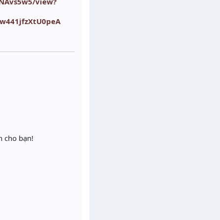
aNAvs5w5/view?
nw441jfzXtU0peA
n cho bạn!