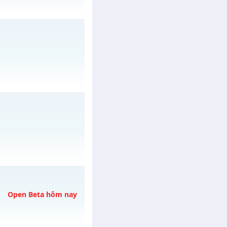
5/08/2626
/muhoalong
vào 08h
/muhoalong
vào 08h
Open Beta hôm nay