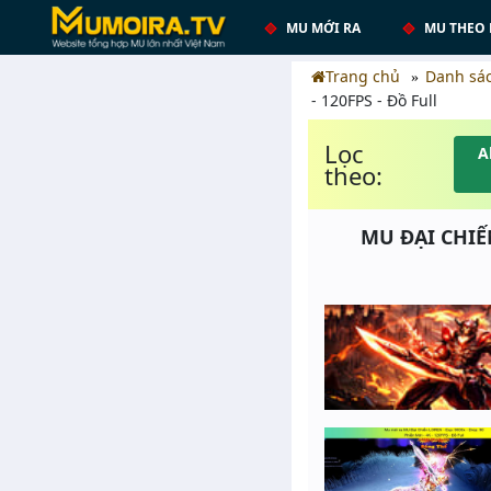
MU MỚI RA
MU THEO 
Trang chủ
Danh sá
- 120FPS - Đồ Full
Lọc
A
theo:
MU ĐẠI CHIẾN