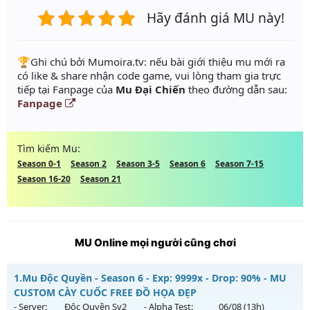
Hãy đánh giá MU này!
️🏆Ghi chú bởi Mumoira.tv: nếu bài giới thiệu mu mới ra
có like & share nhận code game, vui lòng tham gia trực
tiếp tại Fanpage của
Mu Đại Chiến
theo đường dẫn sau:
Fanpage
Tìm kiếm Mu:
Season 0-1
Season 2
Season 3-5
Season 6
Season 7-15
Season 16-20
Season 21
MU Online mọi người cũng chơi
1.
Mu Độc Quyền - Season 6 - Exp: 9999x - Drop: 90% - MU
CUSTOM CÀY CUỐC FREE ĐỒ HỌA ĐẸP
- Server:
Độc Quyền Sv2
- Alpha Test:
06/08
(13h)