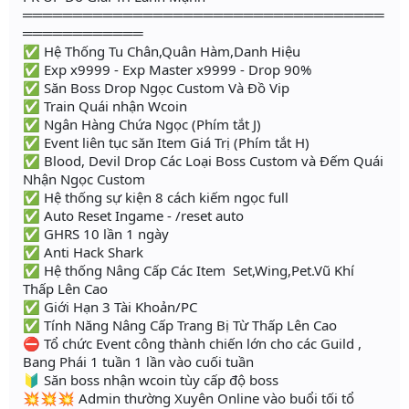
════════════════════════════════════
════════════
✅ Hệ Thống Tu Chân,Quân Hàm,Danh Hiệu
✅ Exp x9999 - Exp Master x9999 - Drop 90%
✅ Săn Boss Drop Ngọc Custom Và Đồ Vip
✅ Train Quái nhận Wcoin
✅ Ngân Hàng Chứa Ngọc (Phím tắt J)
✅ Event liên tục săn Item Giá Trị (Phím tắt H)
✅ Blood, Devil Drop Các Loại Boss Custom và Đếm Quái
Nhận Ngọc Custom
✅ Hệ thống sự kiện 8 cách kiếm ngọc full
✅ Auto Reset Ingame - /reset auto
✅ GHRS 10 lần 1 ngày
✅ Anti Hack Shark
✅ Hệ thống Nâng Cấp Các Item Set,Wing,Pet.Vũ Khí
Thấp Lên Cao
✅ Giới Hạn 3 Tài Khoản/PC
✅ Tính Năng Nâng Cấp Trang Bị Từ Thấp Lên Cao
⛔ Tổ chức Event công thành chiến lớn cho các Guild ,
Bang Phái 1 tuần 1 lần vào cuối tuần
🔰 Săn boss nhận wcoin tùy cấp độ boss
💥💥💥 Admin thường Xuyên Online vào buổi tối tổ