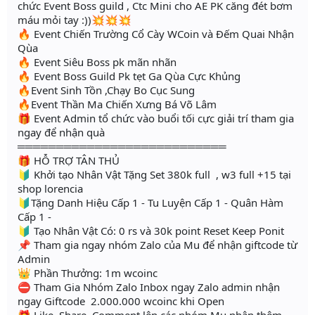
chức Event Boss guild , Ctc Mini cho AE PK căng đét bơm
máu mỏi tay :))💥💥💥
🔥 Event Chiến Trường Cổ Cày WCoin và Đếm Quai Nhận
Qùa
🔥 Event Siêu Boss pk mãn nhãn
🔥 Event Boss Guild Pk tẹt Ga Qùa Cực Khủng
🔥Event Sinh Tồn ,Chạy Bo Cục Sung
🔥Event Thần Ma Chiến Xưng Bá Võ Lâm
🎁 Event Admin tổ chức vào buổi tối cực giải trí tham gia
ngay để nhận quà
═══════════════════════════
🎁 HỖ TRỢ TÂN THỦ
🔰 Khởi tạo Nhân Vật Tặng Set 380k full , w3 full +15 tại
shop lorencia
🔰Tặng Danh Hiệu Cấp 1 - Tu Luyện Cấp 1 - Quân Hàm
Cấp 1 -
🔰 Tạo Nhân Vật Có: 0 rs và 30k point Reset Keep Ponit
📌 Tham gia ngay nhóm Zalo của Mu để nhận giftcode từ
Admin
👑 Phần Thưởng: 1m wcoinc
⛔ Tham Gia Nhóm Zalo Inbox ngay Zalo admin nhận
ngay Giftcode 2.000.000 wcoinc khi Open