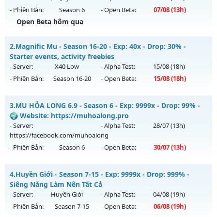
- Phiên Bản:
Season 6
- Open Beta:
07/08
(13h)
Open Beta hôm qua
Mu Độc Quyền - MU CUSTOM CÀY CUỐC FREE ĐỒ HỌA ĐẸP
2.
Magnific Mu - Season 16-20 - Exp: 40x - Drop: 30% -
Mu mới ra tháng 08 2026 - Mở máy chủ
Độc Quyền Sv2
vào
Starter events, activity freebies
13h ngày 07/08/2626
- Server:
X40 Low
- Alpha Test:
15/08
(18h)
- Phiên Bản:
Season 16-20
- Open Beta:
15/08
(18h)
Exp: 9999x - Drop: 90%
Kiểu reset: Reset In Game
Magnific Mu - Starter events, activity freebies
3.
MU HỎA LONG 6.9 - Season 6 - Exp: 9999x - Drop: 99% -
Thể loại: Mu Custom thêm đồ mới
Mu mới ra tháng 08 2026 - Mở máy chủ
X40 Low
vào 18h
🌍 Website: https://muhoalong.pro
Antihack: SharkGaurd
ngày 15/08/2626
- Server:
- Alpha Test:
28/07
(13h)
https://facebook.com/muhoalong
Exp: 40x - Drop: 30%
- Phiên Bản:
Season 6
- Open Beta:
30/07
(13h)
Kiểu reset: Reset In Game
Thể loại: Mu Nguyên bản Webzen
MU HỎA LONG 6.9 - 🌍 Website: https://muhoalong.pro
4.
Huyền Giới - Season 7-15 - Exp: 9999x - Drop: 999% -
Antihack: Mega-Anti
Mu mới ra tháng 07 2026 - Mở máy chủ
Siêng Năng Làm Nên Tất Cả
https://facebook.com/muhoalong
vào 13h ngày
- Server:
Huyền Giới
- Alpha Test:
04/08
(19h)
30/07/2626
- Phiên Bản:
Season 7-15
- Open Beta:
06/08
(19h)