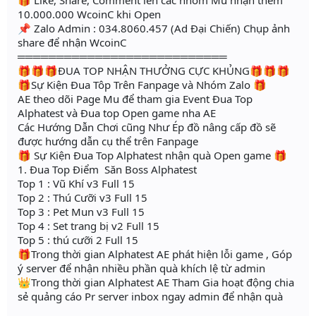
🎁 Like, Share, Comment lên các nhóm Mu nhận thêm
10.000.000 WcoinC khi Open
📌 Zalo Admin : 034.8060.457 (Ad Đại Chiến) Chụp ảnh
share để nhận WcoinC
═══════════════════════════
🎁🎁🎁ĐUA TOP NHẬN THƯỞNG CỰC KHỦNG🎁🎁🎁
🎁Sự Kiện Đua Tôp Trên Fanpage và Nhóm Zalo 🎁
AE theo dõi Page Mu để tham gia Event Đua Top
Alphatest và Đua top Open game nha AE
Các Hướng Dẫn Chơi cũng Như Ép đồ nâng cấp đồ sẽ
được hướng dẫn cụ thể trên Fanpage
🎁 Sự Kiện Đua Top Alphatest nhận quà Open game 🎁
1. Đua Top Điểm Săn Boss Alphatest
Top 1 : Vũ Khí v3 Full 15
Top 2 : Thú Cưỡi v3 Full 15
Top 3 : Pet Mun v3 Full 15
Top 4 : Set trang bị v2 Full 15
Top 5 : thú cưỡi 2 Full 15
🎁Trong thời gian Alphatest AE phát hiện lỗi game , Góp
ý server để nhận nhiều phần quà khích lệ từ admin
👑Trong thời gian Alphatest AE Tham Gia hoạt động chia
sẻ quảng cáo Pr server inbox ngay admin để nhận quà