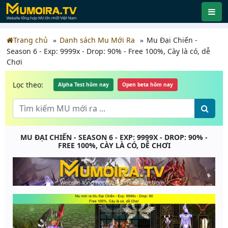
Trang chủ
Danh sách Mu Mới Ra
Mu Đại Chiến -
Season 6 - Exp: 9999x - Drop: 90% - Free 100%, Cày là có, dễ
Chơi
Lọc theo:
Alpha Test hôm nay
Open beta hôm nay
MU ĐẠI CHIẾN - SEASON 6 - EXP: 9999X - DROP: 90% -
FREE 100%, CÀY LÀ CÓ, DỄ CHƠI