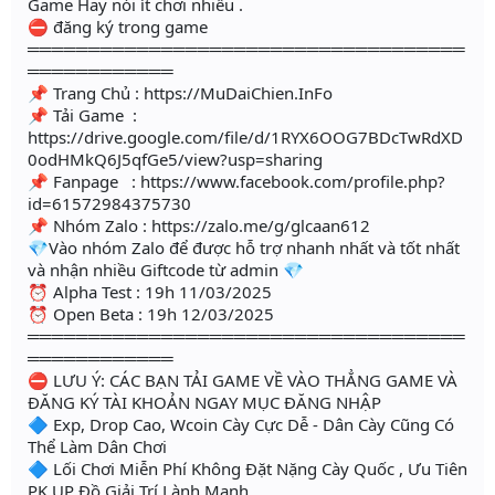
Game Hay nói ít chơi nhiều .
⛔ đăng ký trong game
════════════════════════════════════
════════════
📌 Trang Chủ : https://MuDaiChien.InFo
📌 Tải Game :
https://drive.google.com/file/d/1RYX6OOG7BDcTwRdXD
0odHMkQ6J5qfGe5/view?usp=sharing
📌 Fanpage : https://www.facebook.com/profile.php?
id=61572984375730
📌 Nhóm Zalo : https://zalo.me/g/glcaan612
💎Vào nhóm Zalo để được hỗ trợ nhanh nhất và tốt nhất
và nhận nhiều Giftcode từ admin 💎
⏰ Alpha Test : 19h 11/03/2025
⏰ Open Beta : 19h 12/03/2025
════════════════════════════════════
════════════
⛔ LƯU Ý: CÁC BẠN TẢI GAME VỀ VÀO THẲNG GAME VÀ
ĐĂNG KÝ TÀI KHOẢN NGAY MỤC ĐĂNG NHẬP
🔷 Exp, Drop Cao, Wcoin Cày Cực Dễ - Dân Cày Cũng Có
Thể Làm Dân Chơi
🔷 Lối Chơi Miễn Phí Không Đặt Nặng Cày Quốc , Ưu Tiên
PK UP Đồ Giải Trí Lành Mạnh