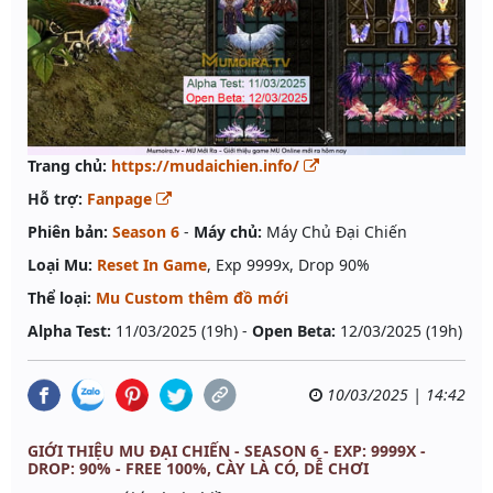
Trang chủ:
https://mudaichien.info/
Hỗ trợ:
Fanpage
Phiên bản:
Season 6
-
Máy chủ:
Máy Chủ Đại Chiến
Loại Mu:
Reset In Game
, Exp 9999x, Drop 90%
Thể loại:
Mu Custom thêm đồ mới
Alpha Test:
11/03/2025 (19h) -
Open Beta:
12/03/2025 (19h)
10/03/2025 | 14:42
GIỚI THIỆU MU ĐẠI CHIẾN - SEASON 6 - EXP: 9999X -
DROP: 90% - FREE 100%, CÀY LÀ CÓ, DỄ CHƠI