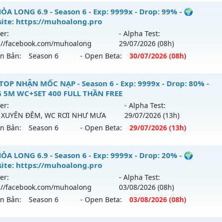
ểu reset: Reset In Game
U HOÀI NIỆM XƯA - Nguyên Thủy Cày Cuốc 2005
ỎA LONG 6.9 - Season 6 - Exp: 9999x - Drop: 99% - 🌍
hể loại: Mu Nguyên bản Webzen
ite: https://muhoalong.pro
 mới ra tháng 08 2026 - Mở máy chủ
HOÀI NIỆM
vào 19h n
er:
- Alpha Test:
tihack: Shark Shield
://facebook.com/muhoalong
29/07
/2026
(08h)
p: 100x - Drop: 10%
ên Bản:
Season 6
- Open Beta:
30/07
/2026
(08h)
ểu reset: Reset In Game
hể loại: Mu Nguyên bản Webzen
ỎA LONG 6.9 - 🌍 Website: https://muhoalong.pro
TOP NHẬN MỐC NẠP - Season 6 - Exp: 9999x - Drop: 80% -
 5M WC+SET 400 FULL THẦN FREE
tihack: Phiên bản mới nhất
ới ra tháng 07 2026 - Mở máy chủ
https://facebook.com
er:
- Alpha Test:
 30/07/2626
 XUYÊN ĐÊM, WC RƠI NHƯ MƯA
29/07
/2026
(13h)
ên Bản:
Season 6
- Open Beta:
29/07
/2026
(13h)
9999x - Drop: 99%
reset: Non Reset
TOP NHẬN MỐC NẠP - TẶNG 5M WC+SET 400 FULL THẦN FR
ỎA LONG 6.9 - Season 6 - Exp: 9999x - Drop: 20% - 🌍
loại: Mu Nguyên bản Webzen
ite: https://muhoalong.pro
i ra tháng 07 2026 - Mở máy chủ
BOSS XUYÊN ĐÊM, WC 
er:
- Alpha Test:
ack: Xshiel
gày 29/07/2626
://facebook.com/muhoalong
03/08
/2026
(08h)
ên Bản:
Season 6
- Open Beta:
03/08
/2026
(08h)
9999x - Drop: 80%
reset: Reset In Game