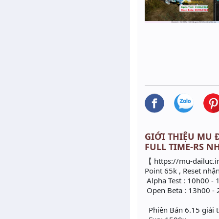
GIỚI THIỆU MU ĐẠ
FULL TIME-RS N
【 https://mu-dailuc.i
Point 65k , Reset nhậ
Alpha Test : 10h00 -
Open Beta : 13h00 -
Phiên Bản 6.15 giải 