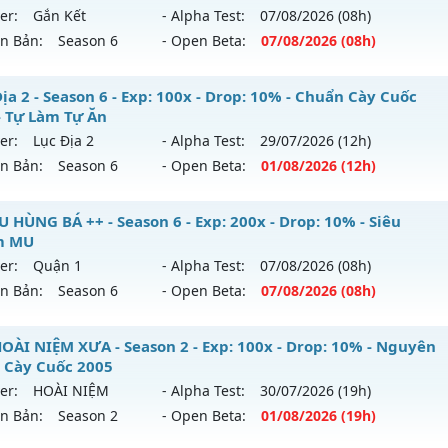
ntihack: BDCAM
ới ra tháng 08 2026 - Mở máy chủ
https://facebook.com
er:
Gắn Kết
- Alpha Test:
07/08
/2026
(08h)
 04/08/2626
ên Bản:
Season 6
- Open Beta:
07/08
/2026
(08h)
9999x - Drop: 20%
 Vĩnh Cửu - Săn Box ném đồ Full - Tặng VIP CODE
ịa 2 - Season 6 - Exp: 100x - Drop: 10% - Chuẩn Cày Cuốc
reset: Non Reset
- Tự Làm Tự Ăn
 mới ra tháng 08 2026 - Mở máy chủ
Gắn Kết
vào 08h ngày
loại: Mu Nguyên bản Webzen
er:
Lục Địa 2
- Alpha Test:
29/07
/2026
(12h)
ên Bản:
Season 6
- Open Beta:
01/08
/2026
(12h)
p: 9999x - Drop: 90%
ack: XShield
ểu reset: Reset In Game
c Địa 2 - Chuẩn Cày Cuốc Xưa - Tự Làm Tự Ăn
U HÙNG BÁ ++ - Season 6 - Exp: 200x - Drop: 10% - Siêu
hể loại: Mu Nguyên bản Webzen
m MU
 mới ra tháng 08 2026 - Mở máy chủ
Lục Địa 2
vào 12h ngà
er:
Quận 1
- Alpha Test:
07/08
/2026
(08h)
ntihack: ICMPROTECT ✅ 🔴 ✨ ⚡️
ên Bản:
Season 6
- Open Beta:
07/08
/2026
(08h)
p: 100x - Drop: 10%
ểu reset: Reset In Game
+ MU HÙNG BÁ ++ - Siêu Phẩm MU
OÀI NIỆM XƯA - Season 2 - Exp: 100x - Drop: 10% - Nguyên
hể loại: Mu Nguyên bản Webzen
 Cày Cuốc 2005
 mới ra tháng 08 2026 - Mở máy chủ
Quận 1
vào 08h ngày
er:
HOÀI NIỆM
- Alpha Test:
30/07
/2026
(19h)
tihack: Chống Hack
ên Bản:
Season 2
- Open Beta:
01/08
/2026
(19h)
p: 200x - Drop: 10%