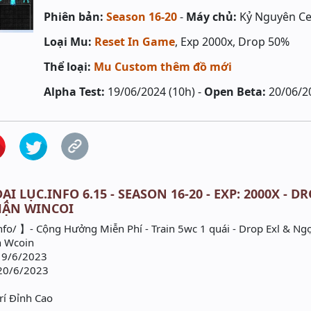
Phiên bản:
Season 16-20
-
Máy chủ:
Kỷ Nguyên Ce
Loại Mu:
Reset In Game
, Exp 2000x, Drop 50%
Thể loại:
Mu Custom thêm đồ mới
Alpha Test:
19/06/2024 (10h) -
Open Beta:
20/06/2
I LỤC.INFO 6.15 - SEASON 16-20 - EXP: 2000X - DR
HẬN WINCOI
nfo/ 】- Cộng Hưởng Miễn Phí - Train 5wc 1 quái - Drop Exl & Ng
n Wcoin
 19/6/2023
 20/6/2023
trí Đỉnh Cao