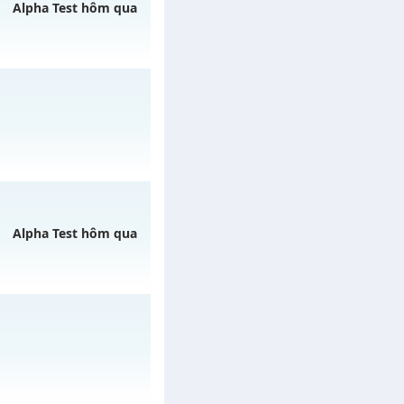
/muhoalong
vào 13h
Alpha Test hôm qua
 07/08/2626
y 01/08/2626
Alpha Test hôm qua
 07/08/2626