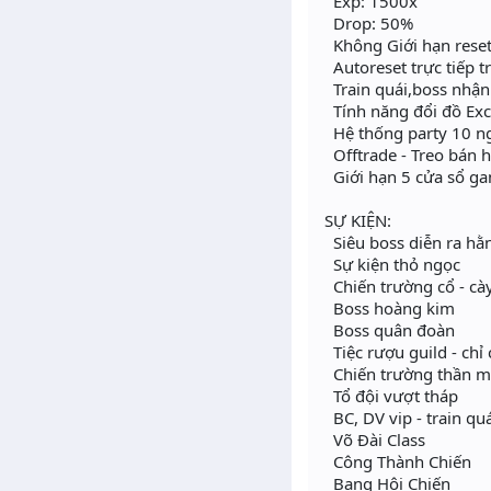
Exp: 1500x
Drop: 50%
Không Giới hạn reset
Autoreset trực tiếp 
Train quái,boss nhận
Tính năng đổi đồ Exc
Hệ thống party 10 n
Offtrade - Treo bán 
Giới hạn 5 cửa sổ g
SỰ KIỆN:
Siêu boss diễn ra hằ
Sự kiện thỏ ngọc
Chiến trường cổ - cà
Boss hoàng kim
Boss quân đoàn
Tiệc rượu guild - chỉ
Chiến trường thần ma
Tổ đội vượt tháp
BC, DV vip - train qu
Võ Đài Class
Công Thành Chiến
Bang Hội Chiến