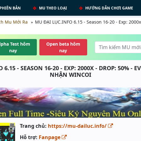
PHIÊN BẢN
MU THEO LOẠI
HƯỚNG DẪN CHƠI GAME
ch Mu Mới Ra
MU ĐẠI LỤC.INFO 6.15 - Season 16-20 - Exp: 2000x 
lpha Test hôm
Open beta hôm
nay
nay
6.15 - SEASON 16-20 - EXP: 2000X - DROP: 50% - 
NHẬN WINCOI
Trang chủ:
https://mu-dailuc.info/
Hỗ trợ:
Fanpage