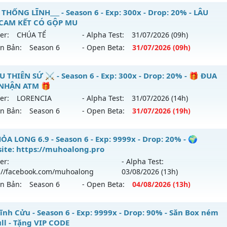
 THỐNG LĨNH___ - Season 6 - Exp: 300x - Drop: 20% - LÂU
 CAM KẾT CÓ GỘP MU
er:
CHÚA TỂ
- Alpha Test:
31/07
/2026
(09h)
ên Bản:
Season 6
- Open Beta:
31/07
/2026
(09h)
_MU THỐNG LĨNH___ - LÂU DÀI, CAM KẾT CÓ GỘP MU
U THIÊN SỨ ⚔️ - Season 6 - Exp: 300x - Drop: 20% - 🎁 ĐUA
NHẬN ATM 🎁
 mới ra tháng 07 2026 - Mở máy chủ
CHÚA TỂ
vào 09h ngà
er:
LORENCIA
- Alpha Test:
31/07
/2026
(14h)
ên Bản:
Season 6
- Open Beta:
31/07
/2026
(19h)
p: 300x - Drop: 20%
ểu reset: Reset In Game
️ MU THIÊN SỨ ⚔️ - 🎁 ĐUA TOP NHẬN ATM 🎁
ỎA LONG 6.9 - Season 6 - Exp: 9999x - Drop: 20% - 🌍
hể loại: Mu Nguyên bản Webzen
ite: https://muhoalong.pro
 mới ra tháng 07 2026 - Mở máy chủ
LORENCIA
vào 19h ng
er:
- Alpha Test:
ntihack: UGK ANTIHACK
://facebook.com/muhoalong
03/08
/2026
(13h)
p: 300x - Drop: 20%
ên Bản:
Season 6
- Open Beta:
04/08
/2026
(13h)
ểu reset: Reset In Game
hể loại: Mu Nguyên bản Webzen
ỎA LONG 6.9 - 🌍 Website: https://muhoalong.pro
ĩnh Cửu - Season 6 - Exp: 9999x - Drop: 90% - Săn Box ném
ull - Tặng VIP CODE