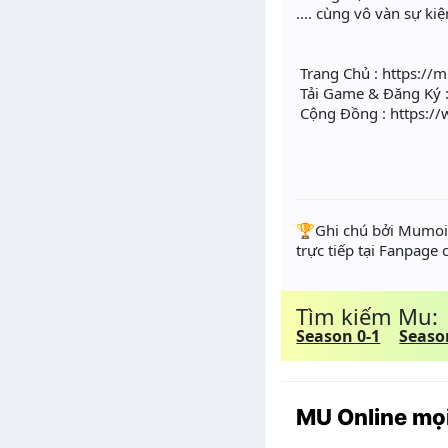
.... cùng vô vàn sự ki
Trang Chủ : https://m
Tải Game & Đăng Ký : 
Cộng Đồng : https:/
️🏆Ghi chú bởi Mumoir
trực tiếp tại Fanpage
Tìm kiếm Mu:
Season 0-1
Seaso
MU Online mọi