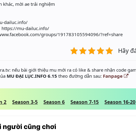
ện khác, mời ae trải nghiệm
u-dailuc.info/
https://mu-dailuc.info/
/www.facebook.com/groups/191783105594096/?ref=share
Hãy đ
a.tv: nếu bài giới thiệu mu mới ra có like & share nhận code gam
 của
MU ĐẠI LỤC.INFO 6.15
theo đường dẫn sau:
Fanpage
n 2
Season 3-5
Season 6
Season 7-15
Season 16-20
 người cũng chơi