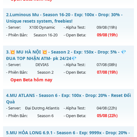
⚔️MU VÔ SONG⚔️ - SS6 EP3 GIẢI TRÍ- ĐỈNH CAO CLASSIC
2.
Luminous Mu - Season 16-20 - Exp: 100x - Drop: 30% -
Mu mới ra tháng 08 2026 - Mở máy chủ
VÔ SONG 3
vào 18h
Unique resets system, freebies!
ngày 07/08/2626
- Server:
X100 Dynamic
- Alpha Test:
09/08
(19h)
- Phiên Bản:
Season 16-20
- Open Beta:
09/08
(19h)
Exp: 500x - Drop: 50%
Kiểu reset: Reset In Game
Luminous Mu - Unique resets system, freebies!
3.
💥 MU HÀ NỘI 💥 - Season 2 - Exp: 150x - Drop: 5% - 💎
Thể loại: Mu Nguyên bản Webzen
Mu mới ra tháng 08 2026 - Mở máy chủ
X100 Dynamic
vào
ĐUA TOP NHẬN ATM- pk 24/24💎
Antihack: MU8X
19h ngày 09/08/2626
- Server:
DEVIAS
- Alpha Test:
07/08
(08h)
- Phiên Bản:
Season 2
- Open Beta:
07/08
(19h)
Exp: 100x - Drop: 30%
Open Beta hôm nay
Kiểu reset: Reset In Game
Thể loại: Mu Nguyên bản Webzen
💥 MU HÀ NỘI 💥 - 💎 ĐUA TOP NHẬN ATM- pk 24/24💎
4.
MU ATLANS - Season 6 - Exp: 100x - Drop: 20% - Reset Đổi
Antihack: Yes
Mu mới ra tháng 08 2026 - Mở máy chủ
DEVIAS
vào 19h
Quà
ngày 07/08/2626
- Server:
Đại Dương Atlantis
- Alpha Test:
04/08
(22h)
- Phiên Bản:
Season 6
- Open Beta:
05/08
(22h)
Exp: 150x - Drop: 5%
Kiểu reset: Reset In Game
MU ATLANS - Reset Đổi Quà
5.
MU HỎA LONG 6.9.1 - Season 6 - Exp: 9999x - Drop: 20% -
Thể loại: Mu Nguyên bản Webzen