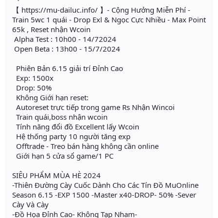
【 https://mu-dailuc.info/ 】- Cộng Hưởng Miễn Phí -
Train 5wc 1 quái - Drop Exl & Ngọc Cực Nhiều - Max Point
65k , Reset nhận Wcoin
Alpha Test : 10h00 - 14/72024
Open Beta : 13h00 - 15/7/2024
Phiên Bản 6.15 giải trí Đỉnh Cao
Exp: 1500x
Drop: 50%
Không Giới hạn reset:
Autoreset trực tiếp trong game Rs Nhận Wincoi
Train quái,boss nhận wcoin
Tính năng đổi đồ Excellent lấy Wcoin
Hệ thống party 10 người tăng exp
Offtrade - Treo bán hàng không cần online
Giới hạn 5 cửa sổ game/1 PC
SIÊU PHẨM MÙA HÈ 2024
-Thiên Đường Cày Cuốc Dành Cho Các Tín Đồ MuOnline
Season 6.15 -EXP 1500 -Master x40-DROP- 50% -Sever
Cày Và Cày
-Đồ Họa Đỉnh Cao- Không Tạp Nham-