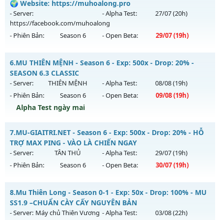
Mu mới ra tháng 08 2026 - Mở máy chủ
Đại Dương Atlantis
🌍 Website: https://muhoalong.pro
Antihack: BDCAM
vào 22h ngày 05/08/2626
- Server:
- Alpha Test:
27/07
(20h)
https://facebook.com/muhoalong
Exp: 100x - Drop: 20%
- Phiên Bản:
Season 6
- Open Beta:
29/07
(19h)
Kiểu reset: Reset In Game
Thể loại: Mu Nguyên bản Webzen
MU HỎA LONG 6.9.1 - 🌍 Website: https://muhoalong.pro
6.
MU THIÊN MỆNH - Season 6 - Exp: 500x - Drop: 20% -
Antihack: Shark
Mu mới ra tháng 07 2026 - Mở máy chủ
SEASON 6.3 CLASSIC
https://facebook.com/muhoalong
vào 19h ngày
- Server:
THIÊN MỆNH
- Alpha Test:
08/08
(19h)
29/07/2626
- Phiên Bản:
Season 6
- Open Beta:
09/08
(19h)
Exp: 9999x - Drop: 20%
Alpha Test ngày mai
Kiểu reset: Non Reset
MU THIÊN MỆNH - SEASON 6.3 CLASSIC
7.
MU-GIAITRI.NET - Season 6 - Exp: 500x - Drop: 20% - HỖ
Thể loại: Mu Nguyên bản Webzen
Mu mới ra tháng 08 2026 - Mở máy chủ
THIÊN MỆNH
vào
TRỢ MAX PING - VÀO LÀ CHIẾN NGAY
Antihack: Xshiel
19h ngày 09/08/2626
- Server:
TÂN THỦ
- Alpha Test:
29/07
(19h)
- Phiên Bản:
Season 6
- Open Beta:
30/07
(19h)
Exp: 500x - Drop: 20%
Kiểu reset: Reset In Game
MU-GIAITRI.NET - HỖ TRỢ MAX PING - VÀO LÀ CHIẾN NGAY
8.
Mu Thiên Long - Season 0-1 - Exp: 50x - Drop: 100% - MU
Thể loại: Mu Nguyên bản Webzen
Mu mới ra tháng 07 2026 - Mở máy chủ
TÂN THỦ
vào 19h
SS1.9 –CHUẨN CÀY CẤY NGUYÊN BẢN
Antihack: Antihack chạy bằng cơm
ngày 30/07/2626
- Server:
Máy chủ Thiên Vương
- Alpha Test:
03/08
(22h)