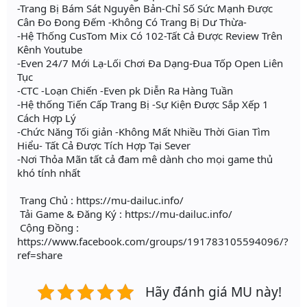
-Trang Bị Bám Sát Nguyên Bản-Chỉ Số Sức Mạnh Được
Cân Đo Đong Đếm -Không Có Trang Bị Dư Thừa-
-Hệ Thống CusTom Mix Có 102-Tất Cả Được Review Trên
Kênh Youtube
-Even 24/7 Mới Lạ-Lối Chơi Đa Dạng-Đua Tốp Open Liên
Tục
-CTC -Loạn Chiến -Even pk Diễn Ra Hàng Tuần
-Hệ thống Tiến Cấp Trang Bị -Sự Kiện Được Sắp Xếp 1
Cách Hợp Lý
-Chức Năng Tối giản -Không Mất Nhiều Thời Gian Tìm
Hiểu- Tất Cả Được Tích Hợp Tại Sever
-Nơi Thỏa Mãn tất cả đam mê dành cho mọi game thủ
khó tính nhất
Trang Chủ : https://mu-dailuc.info/
Tải Game & Đăng Ký : https://mu-dailuc.info/
Cộng Đồng :
https://www.facebook.com/groups/191783105594096/?
ref=share
Hãy đánh giá MU này!