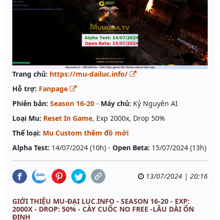
Trang chủ:
https://mu-dailuc.info/
Hỗ trợ:
Fanpage
Phiên bản:
Season 16-20
-
Máy chủ:
Kỷ Nguyên AI
Loại Mu:
Reset In Game
, Exp 2000x, Drop 50%
Thể loại:
Mu Custom thêm đồ mới
Alpha Test:
14/07/2024 (10h) -
Open Beta:
15/07/2024 (13h)
13/07/2024 | 20:16
GIỚI THIỆU MU-ĐẠI LUC.INFO - SEASON 16-20 - EXP:
2000X - DROP: 50% - CÀY CUỐC NO FREE -LÂU DÀI ỔN
ĐỊNH