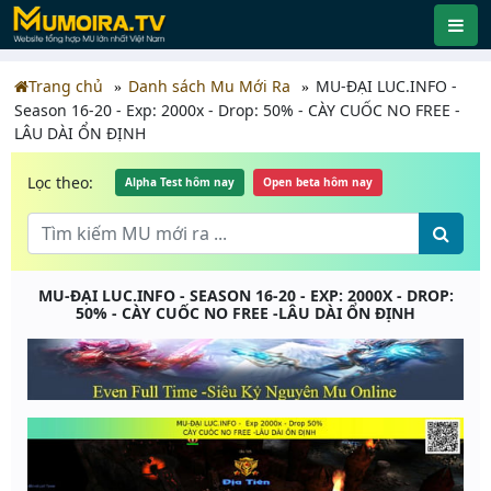
Trang chủ
Danh sách Mu Mới Ra
MU-ĐẠI LUC.INFO -
Season 16-20 - Exp: 2000x - Drop: 50% - CÀY CUỐC NO FREE -
LÂU DÀI ỔN ĐỊNH
Lọc theo:
Alpha Test hôm nay
Open beta hôm nay
MU-ĐẠI LUC.INFO - SEASON 16-20 - EXP: 2000X - DROP:
50% - CÀY CUỐC NO FREE -LÂU DÀI ỔN ĐỊNH