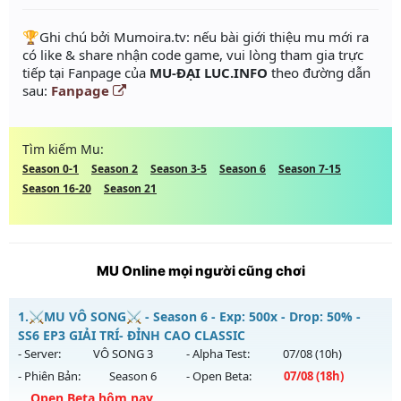
️🏆Ghi chú bởi Mumoira.tv: nếu bài giới thiệu mu mới ra
có like & share nhận code game, vui lòng tham gia trực
tiếp tại Fanpage của
MU-ĐẠI LUC.INFO
theo đường dẫn
sau:
Fanpage
Tìm kiếm Mu:
Season 0-1
Season 2
Season 3-5
Season 6
Season 7-15
Season 16-20
Season 21
MU Online mọi người cũng chơi
1.
⚔️MU VÔ SONG⚔️ - Season 6 - Exp: 500x - Drop: 50% -
SS6 EP3 GIẢI TRÍ- ĐỈNH CAO CLASSIC
- Server:
VÔ SONG 3
- Alpha Test:
07/08
(10h)
- Phiên Bản:
Season 6
- Open Beta:
07/08
(18h)
Open Beta hôm nay