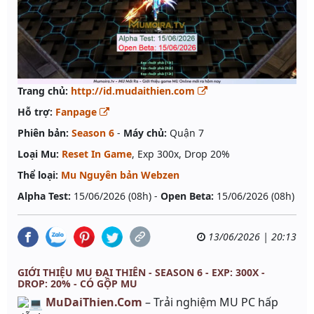
Trang chủ:
http://id.mudaithien.com
Hỗ trợ:
Fanpage
Phiên bản:
Season 6
-
Máy chủ:
Quận 7
Loại Mu:
Reset In Game
, Exp 300x, Drop 20%
Thể loại:
Mu Nguyên bản Webzen
Alpha Test:
15/06/2026 (08h) -
Open Beta:
15/06/2026 (08h)
13/06/2026 | 20:13
GIỚI THIỆU MU ĐẠI THIÊN - SEASON 6 - EXP: 300X -
DROP: 20% - CÓ GỘP MU
MuDaiThien.Com
– Trải nghiệm MU PC hấp