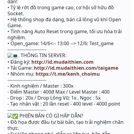
dẫn!
• Tỷ lệ rớt đồ trong game cao, cơ hội sở hữu đồ
Socket.
• Hệ thống shop đa dạng, bán cả lông vũ khí Open
Game.
• Tính năng Auto Reset trong game, tối ưu hóa trải
nghiệm.
• Open_game: 14/6<-- 13:00 --> 12/6: Test_game
--------------------------
. THÔNG TIN SERVER:
• Đăng ký:
http://id.mudaithien.com
• Tải Game:
http://id.mudaithien.com/taigame
• Nhóm mu:
https://t.me/kenh_choimu
--------------------------
- Kinh nghiệm / Master : 300x
- Điểm Master : 400đ Max / Level Master : 400
- Drop : 20x / Drop Lông Vũ: 1x , Ngọc : 5x
- Tạo nhân vật : 20 lần reset - 400 level - 4000 point
--------------------------
PHIÊN BẢN CÓ GÌ HẤP DẪN?
• Đồ họa được đầu tư bài bản, tạo trải nghiệm chân
thực.