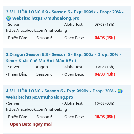
Mu Việt - Chuẩn cày cuốc - Lên đồ cực gắt
2.
MU HỎA LONG 6.9 - Season 6 - Exp: 9999x - Drop: 20% -
Mu mới ra tháng 08 2026 - Mở máy chủ
Huyền Thoại
vào
🌍 Website: https://muhoalong.pro
08h ngày 09/08/2626
- Server:
- Alpha Test:
03/08
(13h)
https://facebook.com/muhoalong
Exp: 9999x - Drop: 90%
- Phiên Bản:
Season 6
- Open Beta:
04/08
(13h)
Kiểu reset: Reset In Game
Thể loại: Mu Nguyên bản Webzen
MU HỎA LONG 6.9 - 🌍 Website: https://muhoalong.pro
3.
Dragon Season 6.3 - Season 6 - Exp: 500x - Drop: 20% -
Antihack: ICMPROTECT ✅ 🔴 ✨ ⚡️
Mu mới ra tháng 08 2026 - Mở máy chủ
Sever Khắc Chế Mu Hút Máu AE ơi
https://facebook.com/muhoalong
vào 13h ngày
- Server:
Dragon
- Alpha Test:
03/08
(13h)
04/08/2626
- Phiên Bản:
Season 6
- Open Beta:
04/08
(13h)
Exp: 9999x - Drop: 20%
Dragon Season 6.3 - Sever Khắc Chế Mu Hút Máu AE ơi
Kiểu reset: Non Reset
4.
MU HỎA LONG - Season 6 - Exp: 9999x - Drop: 20% - 🌍
Mu mới ra tháng 08 2026 - Mở máy chủ
Dragon
vào 13h
Website: https://muhoalong.pro
Thể loại: Mu Nguyên bản Webzen
ngày 04/08/2626
- Server:
- Alpha Test:
10/08
(08h)
Antihack: XShield
https://facebook.com/muhoalong
Exp: 500x - Drop: 20%
- Phiên Bản:
Season 6
- Open Beta:
10/08
(08h)
Kiểu reset: Reset In Game
Open Beta ngày mai
Thể loại: Mu Nguyên bản Webzen