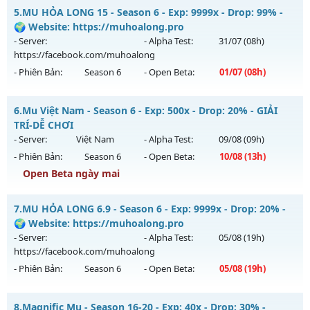
MU HỎA LONG - 🌍 Website: https://muhoalong.pro
Antihack: Antihack
5.
MU HỎA LONG 15 - Season 6 - Exp: 9999x - Drop: 99% -
Mu mới ra tháng 08 2026 - Mở máy chủ
🌍 Website: https://muhoalong.pro
https://facebook.com/muhoalong
vào 08h ngày
- Server:
- Alpha Test:
31/07
(08h)
10/08/2626
https://facebook.com/muhoalong
- Phiên Bản:
Season 6
- Open Beta:
01/07
(08h)
Exp: 9999x - Drop: 20%
Kiểu reset: Non Reset
MU HỎA LONG 15 - 🌍 Website: https://muhoalong.pro
6.
Mu Việt Nam - Season 6 - Exp: 500x - Drop: 20% - GIẢI
Thể loại: Mu Nguyên bản Webzen
Mu mới ra tháng 07 2026 - Mở máy chủ
TRÍ-DỄ CHƠI
Antihack: XShield
https://facebook.com/muhoalong
vào 08h ngày
- Server:
Việt Nam
- Alpha Test:
09/08
(09h)
01/07/2626
- Phiên Bản:
Season 6
- Open Beta:
10/08
(13h)
Exp: 9999x - Drop: 99%
Open Beta ngày mai
Kiểu reset: Non Reset
Mu Việt Nam - GIẢI TRÍ-DỄ CHƠI
7.
MU HỎA LONG 6.9 - Season 6 - Exp: 9999x - Drop: 20% -
Thể loại: Mu Nguyên bản Webzen
Mu mới ra tháng 08 2026 - Mở máy chủ
Việt Nam
vào 13h
🌍 Website: https://muhoalong.pro
Antihack: Xshiel
ngày 10/08/2626
- Server:
- Alpha Test:
05/08
(19h)
https://facebook.com/muhoalong
Exp: 500x - Drop: 20%
- Phiên Bản:
Season 6
- Open Beta:
05/08
(19h)
Kiểu reset: Reset In Game
Thể loại: Mu Nguyên bản Webzen
MU HỎA LONG 6.9 - 🌍 Website: https://muhoalong.pro
8.
Magnific Mu - Season 16-20 - Exp: 40x - Drop: 30% -