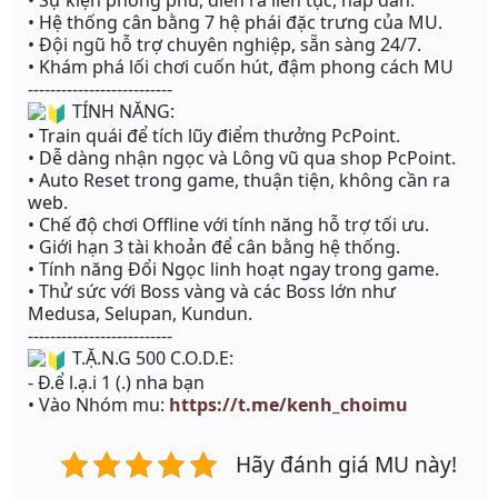
• Sự kiện phong phú, diễn ra liên tục, hấp dẫn.
• Hệ thống cân bằng 7 hệ phái đặc trưng của MU.
• Đội ngũ hỗ trợ chuyên nghiệp, sẵn sàng 24/7.
• Khám phá lối chơi cuốn hút, đậm phong cách MU
--------------------------
TÍNH NĂNG:
• Train quái để tích lũy điểm thưởng PcPoint.
• Dễ dàng nhận ngọc và Lông vũ qua shop PcPoint.
• Auto Reset trong game, thuận tiện, không cần ra
web.
• Chế độ chơi Offline với tính năng hỗ trợ tối ưu.
• Giới hạn 3 tài khoản để cân bằng hệ thống.
• Tính năng Đổi Ngọc linh hoạt ngay trong game.
• Thử sức với Boss vàng và các Boss lớn như
Medusa, Selupan, Kundun.
--------------------------
T.Ặ.N.G 500 C.O.D.E:
- Đ.ể l.ạ.i 1 (.) nha bạn
• Vào Nhóm mu:
https://t.me/kenh_choimu
Hãy đánh giá MU này!