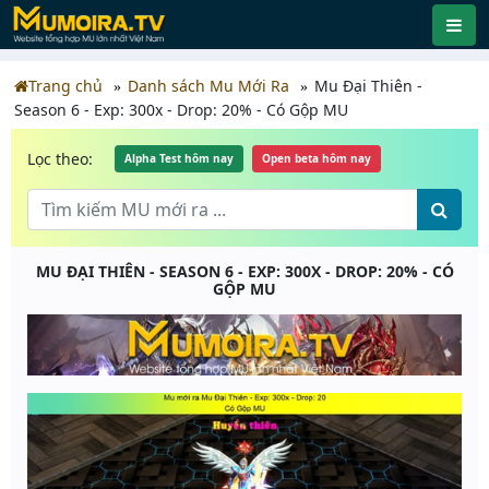
Trang chủ
Danh sách Mu Mới Ra
Mu Đại Thiên -
Season 6 - Exp: 300x - Drop: 20% - Có Gộp MU
Lọc theo:
Alpha Test hôm nay
Open beta hôm nay
MU ĐẠI THIÊN - SEASON 6 - EXP: 300X - DROP: 20% - CÓ
GỘP MU