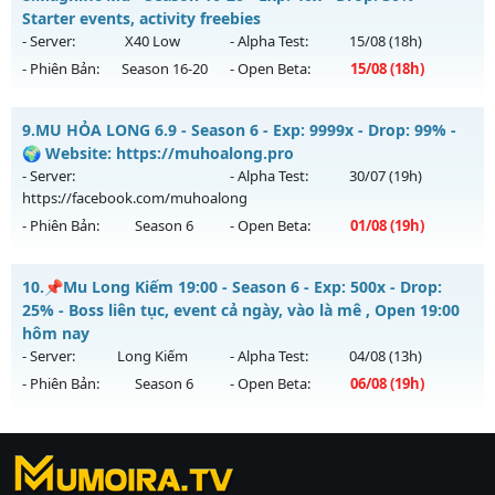
Antihack: PRO
Mu mới ra tháng 08 2026 - Mở máy chủ
Starter events, activity freebies
https://facebook.com/muhoalong
vào 19h ngày
- Server:
X40 Low
- Alpha Test:
15/08
(18h)
05/08/2626
- Phiên Bản:
Season 16-20
- Open Beta:
15/08
(18h)
Exp: 9999x - Drop: 20%
Magnific Mu - Starter events, activity freebies
Kiểu reset: Non Reset
9.
MU HỎA LONG 6.9 - Season 6 - Exp: 9999x - Drop: 99% -
Mu mới ra tháng 08 2026 - Mở máy chủ
X40 Low
vào 18h
🌍 Website: https://muhoalong.pro
Thể loại: Mu Nguyên bản Webzen
ngày 15/08/2626
- Server:
- Alpha Test:
30/07
(19h)
Antihack: XShield
https://facebook.com/muhoalong
Exp: 40x - Drop: 30%
- Phiên Bản:
Season 6
- Open Beta:
01/08
(19h)
Kiểu reset: Reset In Game
Thể loại: Mu Nguyên bản Webzen
MU HỎA LONG 6.9 - 🌍 Website: https://muhoalong.pro
10.
📌Mu Long Kiếm 19:00 - Season 6 - Exp: 500x - Drop:
Antihack: Mega-Anti
Mu mới ra tháng 08 2026 - Mở máy chủ
25% - Boss liên tục, event cả ngày, vào là mê , Open 19:00
https://facebook.com/muhoalong
vào 19h ngày
hôm nay
01/08/2626
- Server:
Long Kiếm
- Alpha Test:
04/08
(13h)
- Phiên Bản:
Season 6
- Open Beta:
06/08
(19h)
Exp: 9999x - Drop: 99%
Kiểu reset: Non Reset
📌Mu Long Kiếm 19:00 - Boss liên tục, event cả ngày, vào là
Thể loại: Mu Nguyên bản Webzen
mê , Open 19:00 hôm nay
https://ktdb.net/
|
789club
|
Jun88
|
bắn cá
Antihack: XShield
Mu mới ra tháng 08 2026 - Mở máy chủ
Long Kiếm
vào 19h