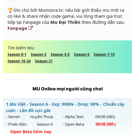
️🏆Ghi chú bởi Mumoira.tv: nếu bài giới thiệu mu mới ra
có like & share nhận code game, vui lòng tham gia trực
tiếp tại Fanpage của
Mu Đại Thiên
theo đường dẫn sau:
Fanpage
Tìm kiếm Mu:
Season 0-1
Season 2
Season 3-5
Season 6
Season 7-15
Season 16-20
Season 21
MU Online mọi người cũng chơi
1.
Mu Việt - Season 6 - Exp: 9999x - Drop: 90% - Chuẩn cày
cuốc - Lên đồ cực gắt
- Server:
Huyền Thoại
- Alpha Test:
09/08
(08h)
- Phiên Bản:
Season 6
- Open Beta:
09/08
(08h)
Open Beta hôm nay