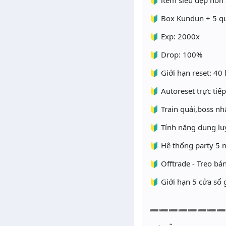
🔰 item siêu đẹp hơn
🔰 Box Kundun + 5 qu
🔰 Exp: 2000x
🔰 Drop: 100%
🔰 Giới hạn reset: 40
🔰 Autoreset trực tiế
🔰 Train quái,boss n
🔰 Tính năng dung lu
🔰 Hệ thống party 5 
🔰 Offtrade - Treo bá
🔰 Giới hạn 5 cửa s
➖➖➖➖➖➖➖