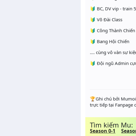
🔰 BC, DV vip - trai
🔰 Võ Đài Class
🔰 Công Thành Chiến
🔰 Bang Hội Chiến
.... cùng vô vàn sự ki
🔰 Đội ngũ Admin cực 
️🏆Ghi chú bởi Mumoir
trực tiếp tại Fanpage
Tìm kiếm Mu:
Season 0-1
Seaso