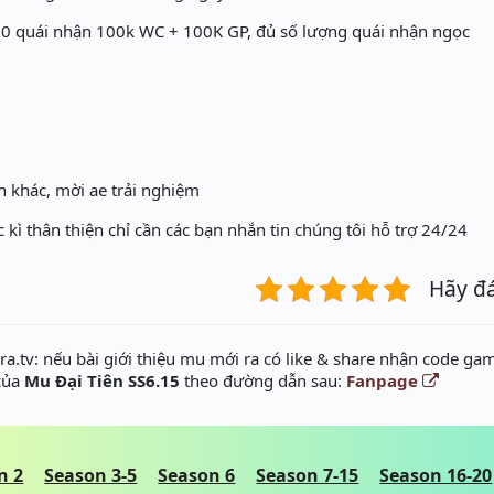
n 50 quái nhận 100k WC + 100K GP, đủ số lượng quái nhận ngọc
ện khác, mời ae trải nghiệm
kì thân thiện chỉ cần các bạn nhắn tin chúng tôi hỗ trợ 24/24
Hãy đ
a.tv: nếu bài giới thiệu mu mới ra có like & share nhận code gam
 của
Mu Đại Tiên SS6.15
theo đường dẫn sau:
Fanpage
n 2
Season 3-5
Season 6
Season 7-15
Season 16-20