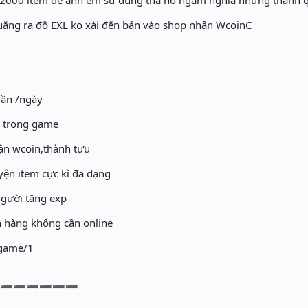
 2000 item để anh em sử dụng tha hồ ngắm nghía những thành 
ăng ra đồ EXL ko xài đến bán vào shop nhận WcoinC
 lần /ngày
p trong game
hận wcoin,thành tựu
yện item cực kì đa dạng
người tăng exp
n hàng không cần online
ổ game/1
➖➖➖➖➖➖➖