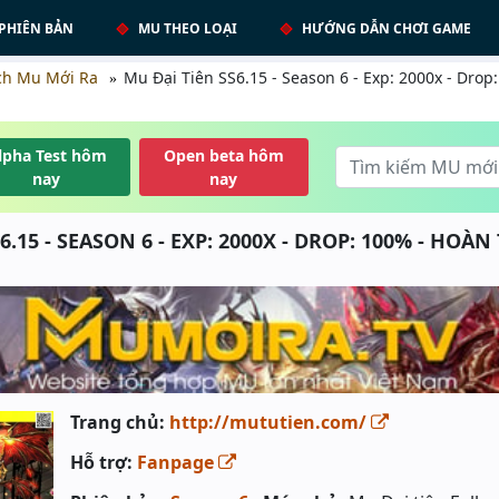
PHIÊN BẢN
MU THEO LOẠI
HƯỚNG DẪN CHƠI GAME
ch Mu Mới Ra
Mu Đại Tiên SS6.15 - Season 6 - Exp: 2000x - Dro
lpha Test hôm
Open beta hôm
nay
nay
6.15 - SEASON 6 - EXP: 2000X - DROP: 100% - HOÀ
Trang chủ:
http://mututien.com/
Hỗ trợ:
Fanpage