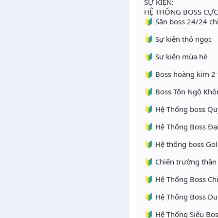
SỰ KIỆN:
HỆ THỐNG BOSS CỰC
🔰 Săn boss 24/24 ch
🔰 Sự kiện thỏ ngọc
🔰 Sự kiện mùa hè
🔰 Boss hoàng kim 2 t
🔰 Boss Tôn Ngộ Khôn
🔰 Hệ Thống boss Qu
🔰 Hệ Thống Boss Đại 
🔰 Hệ thống boss Gol
🔰 Chiến trường thầ
🔰 Hệ Thống Boss Ch
🔰 Hệ Thống Boss D
🔰 Hệ Thống Siêu Bo