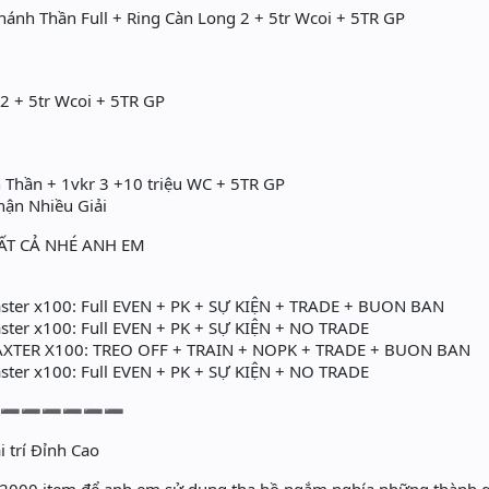
hánh Thần Full + Ring Càn Long 2 + 5tr Wcoi + 5TR GP
2 + 5tr Wcoi + 5TR GP
h Thần + 1vkr 3 +10 triệu WC + 5TR GP
hận Nhiều Giải
TẤT CẢ NHÉ ANH EM
ster x100: Full EVEN + PK + SỰ KIỆN + TRADE + BUON BAN
ster x100: Full EVEN + PK + SỰ KIỆN + NO TRADE
MAXTER X100: TREO OFF + TRAIN + NOPK + TRADE + BUON BAN
ster x100: Full EVEN + PK + SỰ KIỆN + NO TRADE
➖➖➖➖➖➖➖
i trí Đỉnh Cao