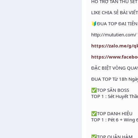
HỖ TRỢ TÂN THỦ SET
LIKE CHIA SẺ BÀI VI
🔰ĐUA TOP ĐẠI TIÊ
http://mututien.com
https://zalo.me/g
https://www.faceb
ĐẶC BIỆT VÒNG QUA
ĐUA TOP Từ 18h Ngà
✅TOP SĂN BOSS
TOP 1 : Sét Huyết Thầ
✅TOP DANH HIỆU
TOP 1 : Pét 6 + Wing 
✅TOP QUÂN HÀM