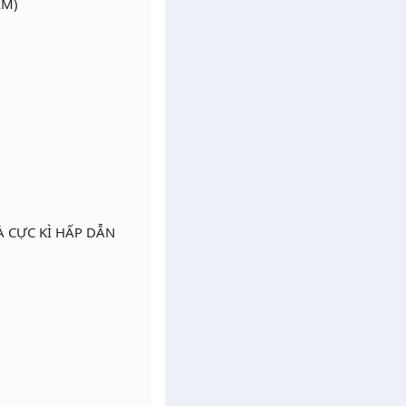
ẦM)
À CỰC KÌ HẤP DẪN