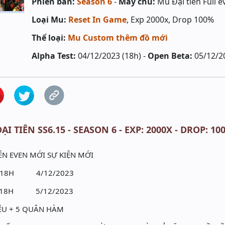
Phiên bản:
Season 6
-
Máy chủ:
Mu Đại tiên Full e
Loại Mu:
Reset In Game
, Exp 2000x, Drop 100%
Thể loại:
Mu Custom thêm đồ mới
Alpha Test:
04/12/2023 (18h) -
Open Beta:
05/12/2
ẠI TIÊN SS6.15 - SEASON 6 - EXP: 2000X - DROP: 
ÊN EVEN MỚI SỰ KIỆN MỚI
18H 4/12/2023
18H 5/12/2023
IỆU + 5 QUÂN HÀM