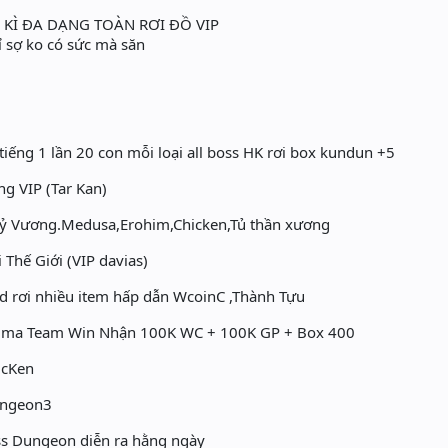
 KÌ ĐA DẠNG TOÀN RƠI ĐỒ VIP
ỉ sợ ko có sức mà săn
iếng 1 lần 20 con mỗi loại all boss HK rơi box kundun +5
g VIP (Tar Kan)
ỷ Vương.Medusa,Erohim,Chicken,Tủ thần xương
Thế Giới (VIP davias)
d rơi nhiều item hấp dẫn WcoinC ,Thành Tựu
n ma Team Win Nhận 100K WC + 100K GP + Box 400
icKen
ungeon3
ss Dungeon diễn ra hằng ngày