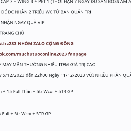
 CẤP 7 + WING 3 + PET 1 (THỜI HẠN 7 NGÀY ĐỦ SĂN BOSS ẦM 
ẾT ĐỂ ĐC NHẬN 2 TRIỆU WC TỪ BAN QUẢN TRỊ
N NHẬN NGAY QUÀ VIP
/ TRANG CHỦ
/qktlrz233 NHÓM ZALO CỘNG ĐỒNG
ook.com/muchutuoconline2023 fanpage
Y MAY MẮN THƯỞNG NHIỀU ITEM GIÁ TRỊ CAO
y 5/12/2023 đến 22h00 Ngày 11/12/2023 VỚI NHIỀU PHẦN QU
n + 15 Full Thần + 5tr Wcoi + 5TR GP
6 Full + 5tr Wcoi + 5TR GP