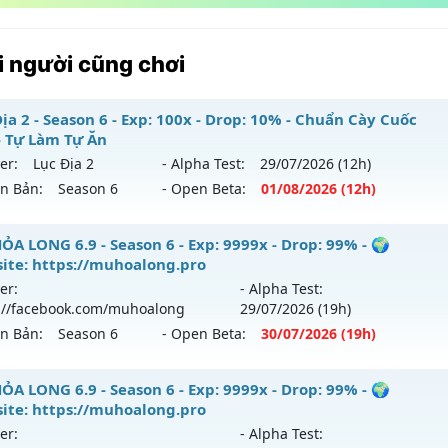
 người cũng chơi
ịa 2 - Season 6 - Exp: 100x - Drop: 10% - Chuẩn Cày Cuốc
- Tự Làm Tự Ăn
er:
Lục Địa 2
- Alpha Test:
29/07
/2026
(12h)
ên Bản:
Season 6
- Open Beta:
01/08
/2026
(12h)
c Địa 2 - Chuẩn Cày Cuốc Xưa - Tự Làm Tự Ăn
ỎA LONG 6.9 - Season 6 - Exp: 9999x - Drop: 99% - 🌍
ite: https://muhoalong.pro
 mới ra tháng 08 2026 - Mở máy chủ
Lục Địa 2
vào 12h ngà
er:
- Alpha Test:
://facebook.com/muhoalong
29/07
/2026
(19h)
p: 100x - Drop: 10%
ên Bản:
Season 6
- Open Beta:
30/07
/2026
(19h)
ểu reset: Reset In Game
hể loại: Mu Nguyên bản Webzen
ỎA LONG 6.9 - 🌍 Website: https://muhoalong.pro
ỎA LONG 6.9 - Season 6 - Exp: 9999x - Drop: 99% - 🌍
ite: https://muhoalong.pro
tihack: Chống Hack
ới ra tháng 07 2026 - Mở máy chủ
https://facebook.com
er:
- Alpha Test:
 30/07/2626