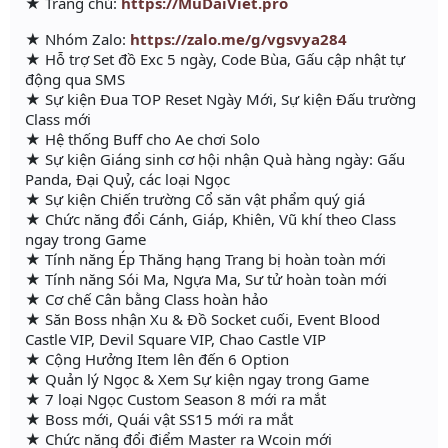
★ Trang chủ:
https://MuDaiViet.pro
★ Nhóm Zalo:
https://zalo.me/g/vgsvya284
★ Hỗ trợ Set đồ Exc 5 ngày, Code Bùa, Gấu cập nhật tự
động qua SMS
★ Sự kiện Đua TOP Reset Ngày Mới, Sự kiện Đấu trường
Class mới
★ Hệ thống Buff cho Ae chơi Solo
★ Sự kiện Giáng sinh cơ hội nhận Quà hàng ngày: Gấu
Panda, Đại Quỷ, các loại Ngọc
★ Sự kiện Chiến trường Cổ săn vật phẩm quý giá
★ Chức năng đổi Cánh, Giáp, Khiên, Vũ khí theo Class
ngay trong Game
★ Tính năng Ép Thăng hạng Trang bị hoàn toàn mới
★ Tính năng Sói Ma, Ngựa Ma, Sư tử hoàn toàn mới
★ Cơ chế Cân bằng Class hoàn hảo
★ Săn Boss nhận Xu & Đồ Socket cuối, Event Blood
Castle VIP, Devil Square VIP, Chao Castle VIP
★ Cộng Hưởng Item lên đến 6 Option
★ Quản lý Ngọc & Xem Sự kiện ngay trong Game
★ 7 loại Ngọc Custom Season 8 mới ra mắt
★ Boss mới, Quái vật SS15 mới ra mắt
★ Chức năng đổi điểm Master ra Wcoin mới