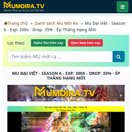
Trang chủ
Danh sách Mu Mới Ra
Mu Đại Việt - Season
6 - Exp: 200x - Drop: 35% - Ép Thăng Hạng Mới
Lọc theo:
Alpha Test hôm nay
Open beta hôm nay
MU ĐẠI VIỆT - SEASON 6 - EXP: 200X - DROP: 35% - ÉP
THĂNG HẠNG MỚI