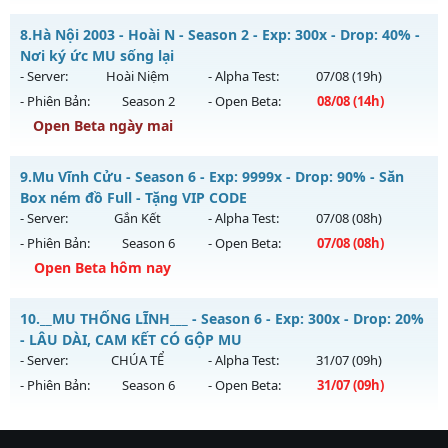
Exp: 9999x - Drop: 20%
MU Hà Nội - Ổn Định , Lâu Dài
Kiểu reset: Non Reset
8.
Hà Nội 2003 - Hoài N - Season 2 - Exp: 300x - Drop: 40% -
Mu mới ra tháng 08 2026 - Mở máy chủ
Huyền Thoại
vào
Nơi ký ức MU sống lại
Thể loại: Mu Nguyên bản Webzen
14h ngày 15/08/2626
- Server:
Hoài Niệm
- Alpha Test:
07/08
(19h)
Antihack: Xshiel
- Phiên Bản:
Season 2
- Open Beta:
08/08
(14h)
Exp: 100x - Drop: 10%
Open Beta ngày mai
Kiểu reset: Reset In Game
Thể loại: Mu Nguyên bản Webzen
Hà Nội 2003 - Hoài N - Nơi ký ức MU sống lại
9.
Mu Vĩnh Cửu - Season 6 - Exp: 9999x - Drop: 90% - Săn
Antihack: ICM
Mu mới ra tháng 08 2026 - Mở máy chủ
Hoài Niệm
vào 14h
Box ném đồ Full - Tặng VIP CODE
ngày 08/08/2626
- Server:
Gắn Kết
- Alpha Test:
07/08
(08h)
- Phiên Bản:
Season 6
- Open Beta:
07/08
(08h)
Exp: 300x - Drop: 40%
Open Beta hôm nay
Kiểu reset: Reset In Game
Thể loại: Mu Custom thêm đồ mới
Mu Vĩnh Cửu - Săn Box ném đồ Full - Tặng VIP CODE
10.
__MU THỐNG LĨNH___ - Season 6 - Exp: 300x - Drop: 20%
Antihack: UKG
Mu mới ra tháng 08 2026 - Mở máy chủ
Gắn Kết
vào 08h
- LÂU DÀI, CAM KẾT CÓ GỘP MU
ngày 07/08/2626
- Server:
CHÚA TỂ
- Alpha Test:
31/07
(09h)
- Phiên Bản:
Season 6
- Open Beta:
31/07
(09h)
Exp: 9999x - Drop: 90%
Kiểu reset: Reset In Game
__MU THỐNG LĨNH___ - LÂU DÀI, CAM KẾT CÓ GỘP MU