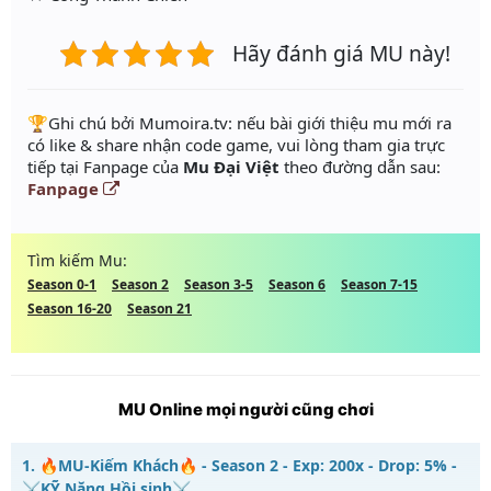
Hãy đánh giá MU này!
️🏆Ghi chú bởi Mumoira.tv: nếu bài giới thiệu mu mới ra
có like & share nhận code game, vui lòng tham gia trực
tiếp tại Fanpage của
Mu Đại Việt
theo đường dẫn sau:
Fanpage
Tìm kiếm Mu:
Season 0-1
Season 2
Season 3-5
Season 6
Season 7-15
Season 16-20
Season 21
MU Online mọi người cũng chơi
1.
🔥MU-Kiếm Khách🔥 - Season 2 - Exp: 200x - Drop: 5% -
⚔️KỸ Năng Hồi sinh⚔️