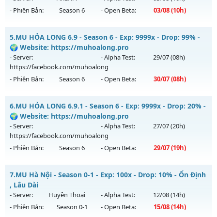
- Phiên Bản:
Season 6
- Open Beta:
03/08
(10h)
Exp: 200x - Drop: 10%
Kiểu reset: Reset In Game
__MU TRUỜNG KỲ__ - CAM KẾT LÂU DÀI NHÉ
5.
MU HỎA LONG 6.9 - Season 6 - Exp: 9999x - Drop: 99% -
Thể loại: Mu Nguyên bản Webzen
Mu mới ra tháng 08 2026 - Mở máy chủ
ARENA
vào 10h
🌍 Website: https://muhoalong.pro
Antihack: Shark Shield
ngày 03/08/2626
- Server:
- Alpha Test:
29/07
(08h)
https://facebook.com/muhoalong
Exp: 200x - Drop: 20%
- Phiên Bản:
Season 6
- Open Beta:
30/07
(08h)
Kiểu reset: Reset In Game
Thể loại: Mu Nguyên bản Webzen
MU HỎA LONG 6.9 - 🌍 Website: https://muhoalong.pro
6.
MU HỎA LONG 6.9.1 - Season 6 - Exp: 9999x - Drop: 20% -
Antihack: GoldShield
Mu mới ra tháng 07 2026 - Mở máy chủ
🌍 Website: https://muhoalong.pro
https://facebook.com/muhoalong
vào 08h ngày
- Server:
- Alpha Test:
27/07
(20h)
30/07/2626
https://facebook.com/muhoalong
- Phiên Bản:
Season 6
- Open Beta:
29/07
(19h)
Exp: 9999x - Drop: 99%
Kiểu reset: Non Reset
MU HỎA LONG 6.9.1 - 🌍 Website: https://muhoalong.pro
7.
MU Hà Nội - Season 0-1 - Exp: 100x - Drop: 10% - Ổn Định
Thể loại: Mu Nguyên bản Webzen
Mu mới ra tháng 07 2026 - Mở máy chủ
, Lâu Dài
Antihack: Xshiel
https://facebook.com/muhoalong
vào 19h ngày
- Server:
Huyền Thoại
- Alpha Test:
12/08
(14h)
29/07/2626
- Phiên Bản:
Season 0-1
- Open Beta:
15/08
(14h)