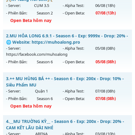
- Server:
CỤM 3.5
- Alpha Test:
06/08
(18h)
- Phiên Bản:
Season 2
- Open Beta:
07/08
(13h)
Open Beta hôm nay
🔥MU-Kiếm Khách🔥 - ⚔️KỸ Năng Hồi sinh⚔️
2.
MU HỎA LONG 6.9.1 - Season 6 - Exp: 9999x - Drop: 20% -
Mu mới ra tháng 08 2026 - Mở máy chủ
CỤM 3.5
vào 13h
🌐 Website: https://muhoalong.pro
ngày 07/08/2626
- Server:
- Alpha Test:
05/08
(08h)
https://facebook.com/muhoalong
Exp: 200x - Drop: 5%
- Phiên Bản:
Season 6
- Open Beta:
05/08
(08h)
Kiểu reset: Reset In Game
Thể loại: Mu Nguyên bản Webzen
MU HỎA LONG 6.9.1 - 🌐 Website: https://muhoalong.pro
3.
++ MU HÙNG BÁ ++ - Season 6 - Exp: 200x - Drop: 10% -
Antihack: Sharkguard
Mu mới ra tháng 08 2026 - Mở máy chủ
Siêu Phẩm MU
https://facebook.com/muhoalong
vào 08h ngày
- Server:
Quận 1
- Alpha Test:
07/08
(08h)
05/08/2626
- Phiên Bản:
Season 6
- Open Beta:
07/08
(08h)
Exp: 9999x - Drop: 20%
Open Beta hôm nay
Kiểu reset: Non Reset
++ MU HÙNG BÁ ++ - Siêu Phẩm MU
4.
__MU TRUỜNG KỲ__ - Season 6 - Exp: 200x - Drop: 20% -
Thể loại: Mu Nguyên bản Webzen
Mu mới ra tháng 08 2026 - Mở máy chủ
Quận 1
vào 08h
CAM KẾT LÂU DÀI NHÉ
Antihack: XShield
ngày 07/08/2626
- Server:
ARENA
- Alpha Test:
03/08
(10h)