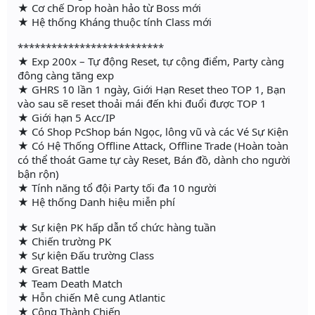
★ Cơ chế Drop hoàn hảo từ Boss mới
★ Hệ thống Kháng thuộc tính Class mới
**************************
★ Exp 200x – Tự động Reset, tự cộng điểm, Party càng
đông càng tăng exp
★ GHRS 10 lần 1 ngày, Giới Hạn Reset theo TOP 1, Bạn
vào sau sẽ reset thoải mái đến khi đuổi được TOP 1
★ Giới hạn 5 Acc/IP
★ Có Shop PcShop bán Ngọc, lông vũ và các Vé Sự Kiện
★ Có Hệ Thống Offline Attack, Offline Trade (Hoàn toàn
có thể thoát Game tự cày Reset, Bán đồ, dành cho người
bận rộn)
★ Tính năng tổ đội Party tối đa 10 người
★ Hệ thống Danh hiệu miễn phí
★ Sự kiện PK hấp dẫn tổ chức hàng tuần
★ Chiến trường PK
★ Sự kiện Đấu trường Class
★ Great Battle
★ Team Death Match
★ Hỗn chiến Mê cung Atlantic
★ Công Thành Chiến