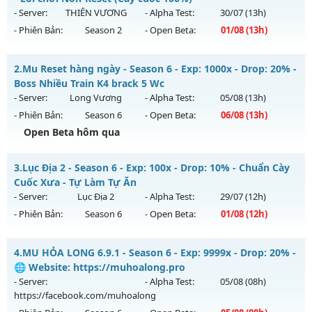
- Server:
THIÊN VƯƠNG
- Alpha Test:
30/07
(13h)
- Phiên Bản:
Season 2
- Open Beta:
01/08
(13h)
MU SS2 - THIÊN VƯƠNG - Lối chơi Non-Reset (Cày cuốc
2.
Mu Reset hàng ngày - Season 6 - Exp: 1000x - Drop: 20% -
100%)
Boss Nhiều Train K4 brack 5 Wc
Mu mới ra tháng 08 2026 - Mở máy chủ
THIÊN VƯƠNG
vào
- Server:
Long Vương
- Alpha Test:
05/08
(13h)
13h ngày 01/08/2626
- Phiên Bản:
Season 6
- Open Beta:
06/08
(13h)
Exp: 100x - Drop: 5%
Open Beta hôm qua
Kiểu reset: Non Reset
Mu Reset hàng ngày - Boss Nhiều Train K4 brack 5 Wc
3.
Lục Địa 2 - Season 6 - Exp: 100x - Drop: 10% - Chuẩn Cày
Thể loại: Mu Nguyên bản Webzen
Mu mới ra tháng 08 2026 - Mở máy chủ
Long Vương
vào
Cuốc Xưa - Tự Làm Tự Ăn
Antihack: XShield
13h ngày 06/08/2626
- Server:
Lục Địa 2
- Alpha Test:
29/07
(12h)
- Phiên Bản:
Season 6
- Open Beta:
01/08
(12h)
Exp: 1000x - Drop: 20%
Kiểu reset: Reset In Game
Lục Địa 2 - Chuẩn Cày Cuốc Xưa - Tự Làm Tự Ăn
4.
MU HỎA LONG 6.9.1 - Season 6 - Exp: 9999x - Drop: 20% -
Thể loại: Mu Nguyên bản Webzen
Mu mới ra tháng 08 2026 - Mở máy chủ
Lục Địa 2
vào 12h
🌐 Website: https://muhoalong.pro
Antihack: GameGuard
ngày 01/08/2626
- Server:
- Alpha Test:
05/08
(08h)
https://facebook.com/muhoalong
Exp: 100x - Drop: 10%