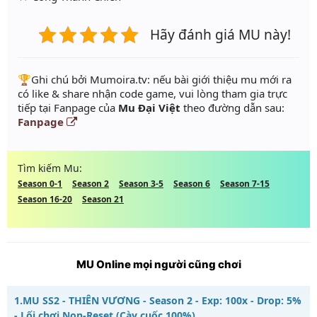
Hãy đánh giá MU này!
️🏆Ghi chú bởi Mumoira.tv: nếu bài giới thiệu mu mới ra
có like & share nhận code game, vui lòng tham gia trực
tiếp tại Fanpage của
Mu Đại Việt
theo đường dẫn sau:
Fanpage
Tìm kiếm Mu:
Season 0-1
Season 2
Season 3-5
Season 6
Season 7-15
Season 16-20
Season 21
MU Online mọi người cũng chơi
1.
MU SS2 - THIÊN VƯƠNG - Season 2 - Exp: 100x - Drop: 5%
- Lối chơi Non-Reset (Cày cuốc 100%)