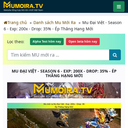
Trang chủ
Danh sách Mu Mới Ra
Mu Đại Việt - Season
6 - Exp: 200x - Drop: 35% - Ép Thăng Hạng Mới
Lọc theo:
Alpha Test hôm nay
Open beta hôm nay
MU ĐẠI VIỆT - SEASON 6 - EXP: 200X - DROP: 35% - ÉP
THĂNG HẠNG MỚI