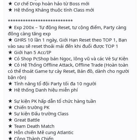
★ Cơ chế Drop hoàn hảo từ Boss mới
★ Hệ thống Kháng thuộc tính Class mới
**************************
★ Exp 200x – Tự động Reset, tự cộng điểm, Party càng
đông càng tăng exp
★ GHRS 10 lần 1 ngày, Giới Hạn Reset theo TOP 1, Bạn
vào sau sẽ reset thoải mái đến khi đuổi được TOP 1
★ Giới hạn 5 Acc/IP
★ Có Shop PcShop bán Ngọc, lông vũ và các Vé Sự Kiện
★ Có Hệ Thống Offline Attack, Offline Trade (Hoàn toàn
có thể thoát Game tự cày Reset, Bán đồ, dành cho người
bận rộn)
★ Tính năng tổ đội Party tối đa 10 người
★ Hệ thống Danh hiệu miễn phí
★ Sự kiện PK hấp dẫn tổ chức hàng tuần
★ Chiến trường PK
★ Sự kiện Đấu trường Class
★ Great Battle
★ Team Death Match
★ Hỗn chiến Mê cung Atlantic
★ Công Thành Chiến