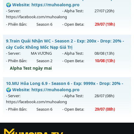
Thể loại: Mu Nguyên bản Webzen
Mu mới ra tháng 08 2026 - Mở máy chủ
Dragon
vào 13h
🌍 Website: https://muhoalong.pro
Antihack: AntiShield
ngày 04/08/2626
- Server:
- Alpha Test:
27/07
(20h)
https://facebook.com/muhoalong
Exp: 500x - Drop: 20%
- Phiên Bản:
Season 6
- Open Beta:
29/07
(19h)
Kiểu reset: Reset In Game
Thể loại: Mu Nguyên bản Webzen
MU HỎA LONG 6.9.1 - 🌍 Website: https://muhoalong.pro
9.
Train Quái Nhận WC - Season 2 - Exp: 200x - Drop: 20% -
Antihack: Antihack
Mu mới ra tháng 07 2026 - Mở máy chủ
cày Cuốc Không Mốc Nạp Giá Trị
https://facebook.com/muhoalong
vào 19h ngày
- Server:
MA VƯƠNG
- Alpha Test:
08/08
(13h)
29/07/2626
- Phiên Bản:
Season 2
- Open Beta:
10/08
(13h)
Exp: 9999x - Drop: 20%
Alpha Test ngày mai
Kiểu reset: Non Reset
Train Quái Nhận WC - cày Cuốc Không Mốc Nạp Giá Trị
10.
MU Hỏa Long 6.9 - Season 6 - Exp: 9999x - Drop: 20% -
Thể loại: Mu Nguyên bản Webzen
Mu mới ra tháng 08 2026 - Mở máy chủ
MA VƯƠNG
vào
🌍 Website: https://muhoalong.pro
Antihack: Xshiel
13h ngày 10/08/2626
- Server:
- Alpha Test:
28/07
(08h)
https://facebook.com/muhoalong
Exp: 200x - Drop: 20%
- Phiên Bản:
Season 6
- Open Beta:
29/07
(08h)
Kiểu reset: Reset In Game
Thể loại: Mu Nguyên bản Webzen
MU Hỏa Long 6.9 - 🌍 Website: https://muhoalong.pro
Antihack: GameGuard
https://ktdb.net/
Mu mới ra tháng 07 2026 - Mở máy chủ
|
789club
|
Jun88
|
bắn cá