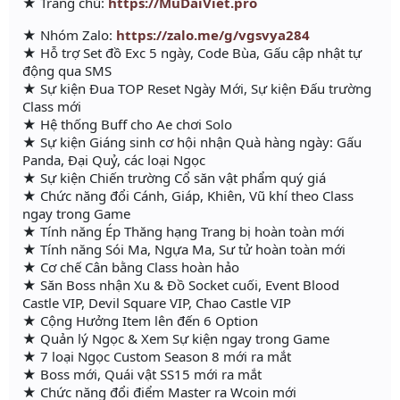
★ Trang chủ:
https://MuDaiViet.pro
★ Nhóm Zalo:
https://zalo.me/g/vgsvya284
★ Hỗ trợ Set đồ Exc 5 ngày, Code Bùa, Gấu cập nhật tự
động qua SMS
★ Sự kiện Đua TOP Reset Ngày Mới, Sự kiện Đấu trường
Class mới
★ Hệ thống Buff cho Ae chơi Solo
★ Sự kiện Giáng sinh cơ hội nhận Quà hàng ngày: Gấu
Panda, Đại Quỷ, các loại Ngọc
★ Sự kiện Chiến trường Cổ săn vật phẩm quý giá
★ Chức năng đổi Cánh, Giáp, Khiên, Vũ khí theo Class
ngay trong Game
★ Tính năng Ép Thăng hạng Trang bị hoàn toàn mới
★ Tính năng Sói Ma, Ngựa Ma, Sư tử hoàn toàn mới
★ Cơ chế Cân bằng Class hoàn hảo
★ Săn Boss nhận Xu & Đồ Socket cuối, Event Blood
Castle VIP, Devil Square VIP, Chao Castle VIP
★ Cộng Hưởng Item lên đến 6 Option
★ Quản lý Ngọc & Xem Sự kiện ngay trong Game
★ 7 loại Ngọc Custom Season 8 mới ra mắt
★ Boss mới, Quái vật SS15 mới ra mắt
★ Chức năng đổi điểm Master ra Wcoin mới