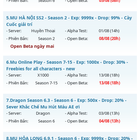
- Phiên Bản:
Season 6
- Open Beta:
05/08
(08h)
Kiểu reset: Reset In Game
Thể loại: Mu Nguyên bản Webzen
MU HỎA LONG 6.9.1 - 🌐 Website: https://muhoalong.pro
5.
MU HÀ NỘI SS2 - Season 2 - Exp: 9999x - Drop: 99% - Cày
Antihack: Chống Hack
Mu mới ra tháng 08 2026 - Mở máy chủ
Cuốc giải trí
https://facebook.com/muhoalong
vào 08h ngày
- Server:
Huyền Thoại
- Alpha Test:
01/08
(14h)
05/08/2626
- Phiên Bản:
Season 2
- Open Beta:
08/08
(20h)
Exp: 9999x - Drop: 20%
Open Beta ngày mai
Kiểu reset: Non Reset
MU HÀ NỘI SS2 - Cày Cuốc giải trí
6.
Mu Online Play - Season 7-15 - Exp: 1000x - Drop: 30% -
Thể loại: Mu Nguyên bản Webzen
Mu mới ra tháng 08 2026 - Mở máy chủ
Huyền Thoại
vào
Freebies for all characters - new
Antihack: XShield
20h ngày 08/08/2626
- Server:
X1000
- Alpha Test:
13/08
(18h)
- Phiên Bản:
Season 7-15
- Open Beta:
13/08
(18h)
Exp: 9999x - Drop: 99%
Kiểu reset: Reset In Game
Mu Online Play - Freebies for all characters - new
7.
Dragon Season 6.3 - Season 6 - Exp: 500x - Drop: 20% -
Thể loại: Mu Nguyên bản Webzen
Mu mới ra tháng 08 2026 - Mở máy chủ
X1000
vào 18h ngày
Sever Khắc Chế Mu Hút Máu AE ơi
Antihack: ugk
13/08/2626
- Server:
Dragon
- Alpha Test:
03/08
(13h)
- Phiên Bản:
Season 6
- Open Beta:
04/08
(13h)
Exp: 1000x - Drop: 30%
Kiểu reset: Reset In Game
Dragon Season 6.3 - Sever Khắc Chế Mu Hút Máu AE ơi
8.
MU HỎA LONG 6.9.1 - Season 6 - Exp: 9999x - Drop: 20% -