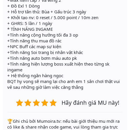
+ Đồ Exl 1 Dòng
+ Hỗ trợ tân thủ: Bùa + Gấu trúc 3 ngày
+ Khởi tạo nv: 0 reset / 5.000 point / 10m zen
+ GHRS: 5 lần / 1 ngày
* TÍNH NĂNG INGAME
+Tính năng cộng hưởng tối đa 3 op
+Tính năng thu mua đồ rác
+NPC Buff các map sự kiện
+Tính năng Soi trang bị nhân vật khác
+Tính năng auto bơm máu auto pk
+Tính năng hiện lượng boss xuất hiện theo từng sk
ingame
+ Hệ thống ngân hàng ngọc
BQT hy vọng sẽ mang lại cho anh em 1 sân chơi thật vui
vẻ sau những giờ làm việc căng thẳng
Hãy đánh giá MU này!
️🏆Ghi chú bởi Mumoira.tv: nếu bài giới thiệu mu mới ra
có like & share nhận code game, vui lòng tham gia trực