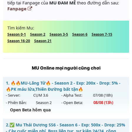
tiếp tại Fanpage của
MU ĐAM MÊ
theo đường dẫn sau:
Fanpage
Tìm kiếm Mu:
Season 0-1
Season 2
Season 3-5
Season 6
Season 7-15
Season 16-20
Season 21
MU Online mọi người cũng chơi
1.
🔥🔥MU-Lãng Tử🔥 - Season 2 - Exp: 200x - Drop: 5% -
🔥PK máu lửa,Thiên Đường bất tận🔥
- Server:
CỤM 3.6
- Alpha Test:
07/08
(18h)
- Phiên Bản:
Season 2
- Open Beta:
08/08
(13h)
Open Beta hôm qua
🔥🔥MU-Lãng Tử🔥 - 🔥PK máu lửa,Thiên Đường bất tận🔥
2.
✅ Mu Thái Dương SS6 - Season 6 - Exp: 500x - Drop: 25%
Mu mới ra tháng 08 2026 - Mở máy chủ
CỤM 3.6
vào 13h
- Cày cuốc miễn phí, Boss liên tục, sự kiện 24/24, cộng