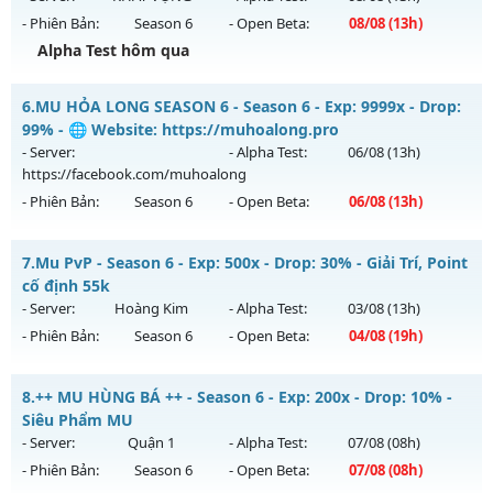
- Phiên Bản:
Season 6
- Open Beta:
08/08
(13h)
Exp: 500x - Drop: 20%
Alpha Test hôm qua
Kiểu reset: Reset In Game
Thể loại: Mu Nguyên bản Webzen
__MU VIỆT__ - CAM KẾT LÂU DÀI, CÓ GỘP
6.
MU HỎA LONG SEASON 6 - Season 6 - Exp: 9999x - Drop:
Antihack: PRO
Mu mới ra tháng 08 2026 - Mở máy chủ
KHÁT VỌNG
vào
99% - 🌐 Website: https://muhoalong.pro
13h ngày 08/08/2626
- Server:
- Alpha Test:
06/08
(13h)
https://facebook.com/muhoalong
Exp: 200x - Drop: 20%
- Phiên Bản:
Season 6
- Open Beta:
06/08
(13h)
Kiểu reset: Reset In Game
Thể loại: Mu Nguyên bản Webzen
MU HỎA LONG SEASON 6 - 🌐 Website:
7.
Mu PvP - Season 6 - Exp: 500x - Drop: 30% - Giải Trí, Point
https://muhoalong.pro
Antihack: GoldShield
cố định 55k
Mu mới ra tháng 08 2026 - Mở máy chủ
- Server:
Hoàng Kim
- Alpha Test:
03/08
(13h)
https://facebook.com/muhoalong
vào 13h ngày
- Phiên Bản:
Season 6
- Open Beta:
04/08
(19h)
06/08/2626
Exp: 9999x - Drop: 99%
Mu PvP - Giải Trí, Point cố định 55k
8.
++ MU HÙNG BÁ ++ - Season 6 - Exp: 200x - Drop: 10% -
Kiểu reset: Non Reset
Mu mới ra tháng 08 2026 - Mở máy chủ
Hoàng Kim
vào 19h
Siêu Phẩm MU
ngày 04/08/2626
- Server:
Quận 1
- Alpha Test:
07/08
(08h)
Thể loại: Mu Nguyên bản Webzen
- Phiên Bản:
Season 6
- Open Beta:
07/08
(08h)
Exp: 500x - Drop: 30%
Antihack: XShield