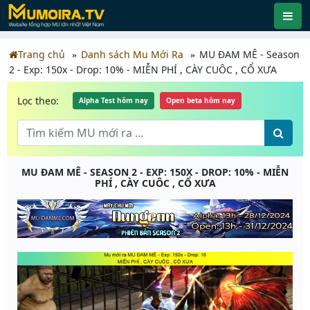
Trang chủ
Danh sách Mu Mới Ra
MU ĐAM MÊ - Season
2 - Exp: 150x - Drop: 10% - MIỄN PHÍ , CÀY CUÔC , CỔ XƯA
Lọc theo:
Alpha Test hôm nay
Open beta hôm nay
MU ĐAM MÊ - SEASON 2 - EXP: 150X - DROP: 10% - MIỄN
PHÍ , CÀY CUÔC , CỔ XƯA