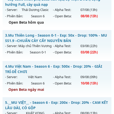
ngày 08/08/2626
hưởng Full, cày quà nạp
- Server:
Thái Dương Clasic
- Alpha Test:
07/08
(13h)
Exp: 200x - Drop: 5%
- Phiên Bản:
Season 6
- Open Beta:
08/08
(13h)
Kiểu reset: Reset In Game
Open Beta hôm qua
Thể loại: Mu Nguyên bản Webzen
✅ Mu Thái Dương SS6 - Cày cuốc miễn phí, Boss liên tục,
Antihack: Sharkguard
3.
Mu Thiên Long - Season 0-1 - Exp: 50x - Drop: 100% - MU
sự kiện 24/24, cộng hưởng Full, cày quà nạp
SS1.9 –CHUẨN CÀY CẤY NGUYÊN BẢN
Mu mới ra tháng 08 2026 - Mở máy chủ
Thái Dương Clasic
- Server:
Máy chủ Thiên Vương
- Alpha Test:
03/08
(22h)
vào 13h ngày 08/08/2626
- Phiên Bản:
Season 0-1
- Open Beta:
03/08
(22h)
Exp: 500x - Drop: 25%
Mu Thiên Long - MU SS1.9 –CHUẨN CÀY CẤY NGUYÊN BẢN
Kiểu reset: Reset In Game
4.
Mu Việt Nam - Season 6 - Exp: 500x - Drop: 20% - GIẢI
Mu mới ra tháng 08 2026 - Mở máy chủ
Máy chủ Thiên
TRÍ-DỄ CHƠI
Thể loại: Mu Nguyên bản Webzen
Vương
vào 22h ngày 03/08/2626
- Server:
Việt Nam
- Alpha Test:
09/08
(09h)
Antihack: VIP SHIELD
- Phiên Bản:
Season 6
- Open Beta:
10/08
(13h)
Exp: 50x - Drop: 100%
Open Beta ngày mai
Kiểu reset: Reset In Game
Thể loại: Mu Nguyên bản Webzen
Mu Việt Nam - GIẢI TRÍ-DỄ CHƠI
5.
__MU VIỆT__ - Season 6 - Exp: 200x - Drop: 20% - CAM KẾT
Antihack: Gameguard
Mu mới ra tháng 08 2026 - Mở máy chủ
Việt Nam
vào 13h
LÂU DÀI, CÓ GỘP
ngày 10/08/2626
- Server:
KHÁT VỌNG
- Alpha Test:
08/08
(13h)