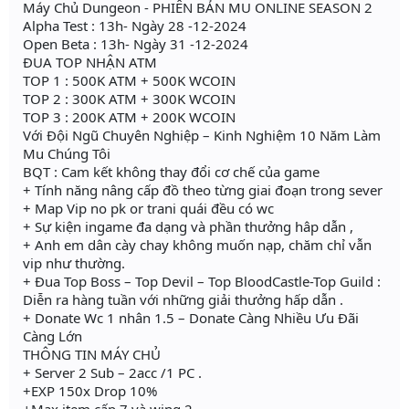
Máy Chủ Dungeon - PHIÊN BẢN MU ONLINE SEASON 2
Alpha Test : 13h- Ngày 28 -12-2024
Open Beta : 13h- Ngày 31 -12-2024
ĐUA TOP NHẬN ATM
TOP 1 : 500K ATM + 500K WCOIN
TOP 2 : 300K ATM + 300K WCOIN
TOP 3 : 200K ATM + 200K WCOIN
Với Đội Ngũ Chuyên Nghiệp – Kinh Nghiệm 10 Năm Làm
Mu Chúng Tôi
BQT : Cam kết không thay đổi cơ chế của game
+ Tính năng nâng cấp đồ theo từng giai đoạn trong sever
+ Map Vip no pk or trani quái đều có wc
+ Sự kiện ingame đa dạng và phần thưởng hâp dẫn ,
+ Anh em dân cày chay không muốn nạp, chăm chỉ vẫn
vip như thường.
+ Đua Top Boss – Top Devil – Top BloodCastle-Top Guild :
Diễn ra hàng tuần với những giải thưởng hấp dẫn .
+ Donate Wc 1 nhân 1.5 – Donate Càng Nhiều Ưu Đãi
Càng Lớn
THÔNG TIN MÁY CHỦ
+ Server 2 Sub – 2acc /1 PC .
+EXP 150x Drop 10%
+Max item cấp 7 và wing 2