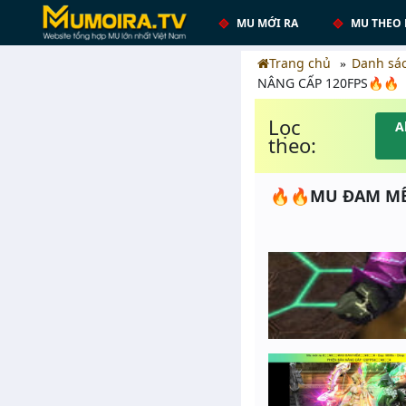
MU MỚI RA
MU THEO 
Trang chủ
Danh sá
NÂNG CẤP 120FPS🔥🔥
Lọc
A
theo:
🔥🔥MU ĐAM MÊ🔥