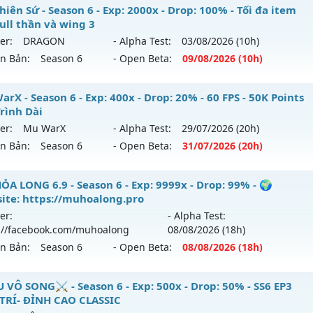
 Vĩnh Cửu - Săn Box ném đồ Full - Tặng VIP CODE
iên Sứ - Season 6 - Exp: 2000x - Drop: 100% - Tối đa item
ể loại: Mu Bán Đồ Full Trong Shop
full thần và wing 3
 mới ra tháng 08 2026 - Mở máy chủ
Gắn Kết
vào 08h ngày
er:
DRAGON
- Alpha Test:
03/08
/2026
(10h)
ntihack: GameGuard
ên Bản:
Season 6
- Open Beta:
09/08
/2026
(10h)
p: 9999x - Drop: 90%
ểu reset: Reset In Game
 Thiên Sứ - Tối đa item 380 full thần và wing 3
rX - Season 6 - Exp: 400x - Drop: 20% - 60 FPS - 50K Points
hể loại: Mu Nguyên bản Webzen
Trình Dài
 mới ra tháng 08 2026 - Mở máy chủ
DRAGON
vào 10h ngà
er:
Mu WarX
- Alpha Test:
29/07
/2026
(20h)
ntihack: ICMPROTECT ✅ 🔴 ✨ ⚡️
ên Bản:
Season 6
- Open Beta:
31/07
/2026
(20h)
p: 2000x - Drop: 100%
ểu reset: Reset In Game
 WarX - 60 FPS - 50K Points - Lộ Trình Dài
ỎA LONG 6.9 - Season 6 - Exp: 9999x - Drop: 99% - 🌍
hể loại: Mu Nguyên bản Webzen
ite: https://muhoalong.pro
 mới ra tháng 07 2026 - Mở máy chủ
Mu WarX
vào 20h ngà
er:
- Alpha Test:
tihack: sharkguard
://facebook.com/muhoalong
08/08
/2026
(18h)
p: 400x - Drop: 20%
ên Bản:
Season 6
- Open Beta:
08/08
/2026
(18h)
ểu reset: Reset In Game
ể loại: Mu Custom thêm đồ mới
ỎA LONG 6.9 - 🌍 Website: https://muhoalong.pro
 VÔ SONG⚔️ - Season 6 - Exp: 500x - Drop: 50% - SS6 EP3
 TRÍ- ĐỈNH CAO CLASSIC
tihack: UGK Shield + Phoenix
ới ra tháng 08 2026 - Mở máy chủ
https://facebook.com