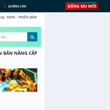
ĐĂNG MU MỚI
QUẢNG CÁO
rop: 500% - PHIÊN BẢN
IÊN BẢN NÂNG CẤP