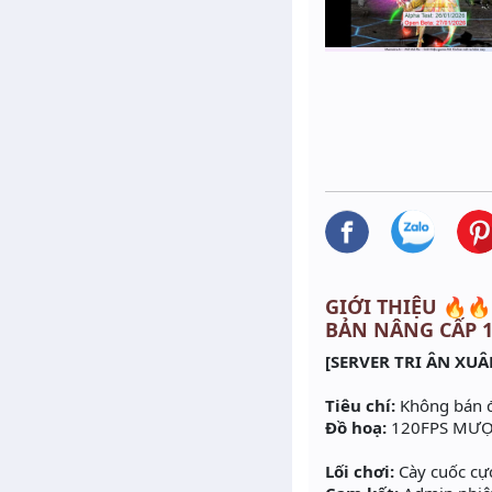
GIỚI THIỆU 🔥🔥
BẢN NÂNG CẤP 1
[SERVER TRI ÂN XUÂ
Tiêu chí:
Không bán đồ
Đồ hoạ:
120FPS MƯỢT
Lối chơi:
Cày cuốc cự