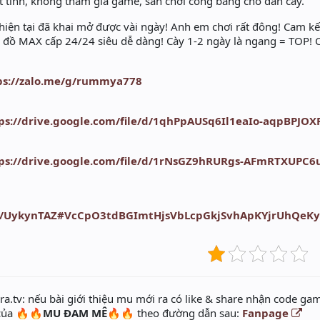
 tình, không tham gia game, sân chơi công bằng cho dân cày.
hiện tại đã khai mở được vài ngày! Anh em chơi rất đông! Cam kế
p đồ MAX cấp 24/24 siêu dễ dàng! Cày 1-2 ngày là ngang = TOP! C
ps://zalo.me/g/rummya778
ps://drive.google.com/file/d/1qhPpAUSq6Il1eaIo-aqpBPJ
ps://drive.google.com/file/d/1rNsGZ9hRURgs-AFmRTXUPC6
ile/UykynTAZ#VcCpO3tdBGImtHjsVbLcpGkjSvhApKYjrUhQeK
a.tv: nếu bài giới thiệu mu mới ra có like & share nhận code gam
 của
🔥🔥MU ĐAM MÊ🔥🔥
theo đường dẫn sau:
Fanpage