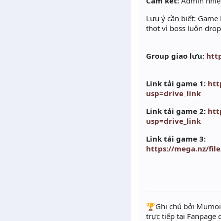
Cam kết:
Admin nhiệt
Lưu ý cần biết: Game 
thọt vì boss luôn dro
Group giao lưu:
htt
Link tải game 1:
htt
usp=drive_link
Link tải game 2:
htt
usp=drive_link
Link tải game 3:
https://mega.nz/f
️🏆Ghi chú bởi Mumoir
trực tiếp tại Fanpage