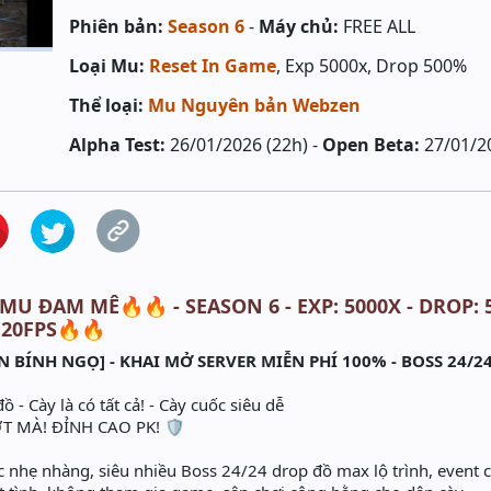
Phiên bản:
Season 6
-
Máy chủ:
FREE ALL
Loại Mu:
Reset In Game
, Exp 5000x, Drop 500%
Thể loại:
Mu Nguyên bản Webzen
Alpha Test:
26/01/2026 (22h) -
Open Beta:
27/01/2
MU ĐAM MÊ🔥🔥 - SEASON 6 - EXP: 5000X - DROP: 
20FPS🔥🔥
N BÍNH NGỌ] - KHAI MỞ SERVER MIỄN PHÍ 100% - BOSS 24/2
 - Cày là có tất cả! - Cày cuốc siêu dễ
 MÀ! ĐỈNH CAO PK! 🛡️
c nhẹ nhàng, siêu nhiều Boss 24/24 drop đồ max lộ trình, event 