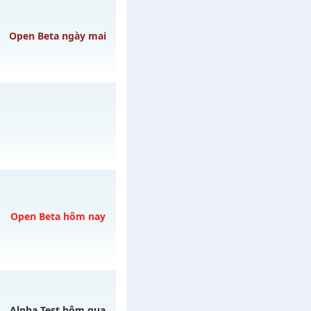
 07/08/2626
Open Beta ngày mai
y 09/08/2626
y 31/07/2626
Open Beta hôm nay
/muhoalong
vào 18h
Alpha Test hôm qua