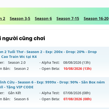
n 2
Season 3-5
Season 6
Season 7-15
Season 16-20
 người cũng chơi
n 2 Tuổi Thơ - Season 2 - Exp: 200x - Drop: 20% - Drop
 Cao Train Wc tại K4
er:
Season 2.0
- Alpha Test:
08/08
/2026
(13h)
ên Bản:
Season 2
- Open Beta:
10/08
/2026
(13h)
ason 2 Tuổi Thơ - Drop Ngọc Cao Train Wc tại K4
ĩnh Cửu - Season 6 - Exp: 9999x - Drop: 90% - Săn Box ném
ull - Tặng VIP CODE
 mới ra tháng 08 2026 - Mở máy chủ
Season 2.0
vào 13h n
er:
Gắn Kết
- Alpha Test:
07/08
/2026
(08h)
ên Bản:
Season 6
- Open Beta:
07/08
/2026
(08h)
p: 200x - Drop: 20%
ểu reset: Reset In Game