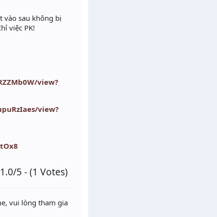
t vào sau không bị
hỉ việc PK!
OXRZZMb0W/view?
upuRzIaes/view?
ytOx8
1.0/5 - (1 Votes)
e, vui lòng tham gia