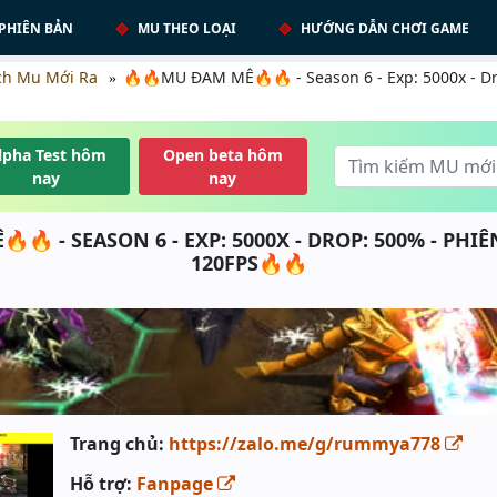
PHIÊN BẢN
MU THEO LOẠI
HƯỚNG DẪN CHƠI GAME
ch Mu Mới Ra
🔥🔥MU ĐAM MÊ🔥🔥 - Season 6 - Exp: 5000x - D
lpha Test hôm
Open beta hôm
nay
nay
🔥 - SEASON 6 - EXP: 5000X - DROP: 500% - PH
120FPS🔥🔥
Trang chủ:
https://zalo.me/g/rummya778
Hỗ trợ:
Fanpage