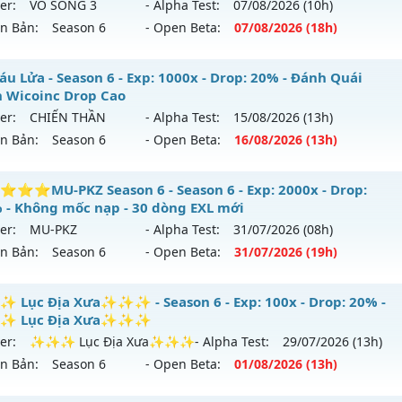
er:
VÔ SONG 3
- Alpha Test:
07/08
/2026
(10h)
 08/08/2626
ên Bản:
Season 6
- Open Beta:
07/08
/2026
(18h)
9999x - Drop: 99%
️MU VÔ SONG⚔️ - SS6 EP3 GIẢI TRÍ- ĐỈNH CAO CLASSIC
áu Lửa - Season 6 - Exp: 1000x - Drop: 20% - Đánh Quái
reset: Non Reset
 Wicoinc Drop Cao
 mới ra tháng 08 2026 - Mở máy chủ
VÔ SONG 3
vào 18h n
loại: Mu Nguyên bản Webzen
er:
CHIẾN THẦN
- Alpha Test:
15/08
/2026
(13h)
ên Bản:
Season 6
- Open Beta:
16/08
/2026
(13h)
p: 500x - Drop: 50%
ack: XShield
ểu reset: Reset In Game
K Máu Lửa - Đánh Quái Nhận Wicoinc Drop Cao
⭐MU-PKZ Season 6 - Season 6 - Exp: 2000x - Drop:
hể loại: Mu Nguyên bản Webzen
 - Không mốc nạp - 30 dòng EXL mới
 mới ra tháng 08 2026 - Mở máy chủ
CHIẾN THẦN
vào 13h
er:
MU-PKZ
- Alpha Test:
31/07
/2026
(08h)
ntihack: MU8X
ên Bản:
Season 6
- Open Beta:
31/07
/2026
(19h)
p: 1000x - Drop: 20%
ểu reset: Reset In Game
⭐⭐⭐⭐MU-PKZ Season 6 - Không mốc nạp - 30 dòng EX
Lục Địa Xưa✨✨✨ - Season 6 - Exp: 100x - Drop: 20% -
hể loại: Mu Nguyên bản Webzen
 Lục Địa Xưa✨✨✨
 mới ra tháng 07 2026 - Mở máy chủ
MU-PKZ
vào 19h ngày
er:
✨✨✨ Lục Địa Xưa✨✨✨
- Alpha Test:
29/07
/2026
(13h)
ntihack: GameGuard
ên Bản:
Season 6
- Open Beta:
01/08
/2026
(13h)
p: 2000x - Drop: 200%
ểu reset: Reset In Game