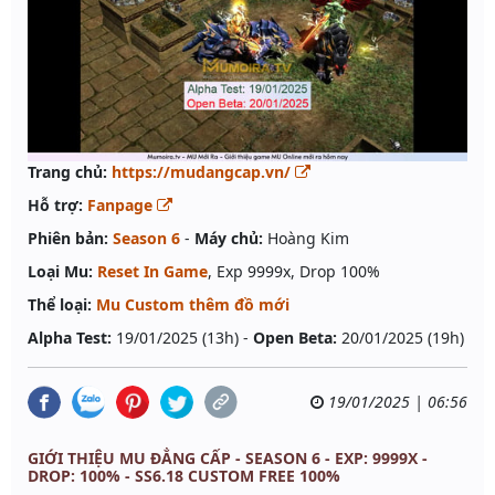
Trang chủ:
https://mudangcap.vn/
Hỗ trợ:
Fanpage
Phiên bản:
Season 6
-
Máy chủ:
Hoàng Kim
Loại Mu:
Reset In Game
, Exp 9999x, Drop 100%
Thể loại:
Mu Custom thêm đồ mới
Alpha Test:
19/01/2025 (13h) -
Open Beta:
20/01/2025 (19h)
19/01/2025 | 06:56
GIỚI THIỆU MU ĐẲNG CẤP - SEASON 6 - EXP: 9999X -
DROP: 100% - SS6.18 CUSTOM FREE 100%