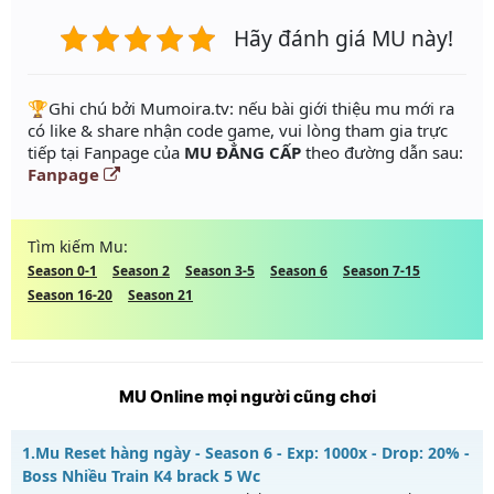
Hãy đánh giá MU này!
️🏆Ghi chú bởi Mumoira.tv: nếu bài giới thiệu mu mới ra
có like & share nhận code game, vui lòng tham gia trực
tiếp tại Fanpage của
MU ĐẲNG CẤP
theo đường dẫn sau:
Fanpage
Tìm kiếm Mu:
Season 0-1
Season 2
Season 3-5
Season 6
Season 7-15
Season 16-20
Season 21
MU Online mọi người cũng chơi
1.
Mu Reset hàng ngày - Season 6 - Exp: 1000x - Drop: 20% -
Boss Nhiều Train K4 brack 5 Wc