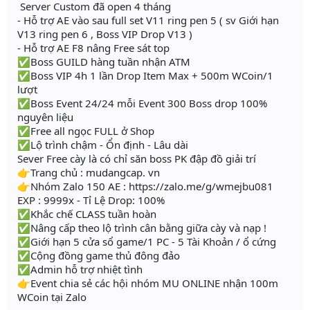
Server Custom đã open 4 tháng
- Hỗ trợ AE vào sau full set V11 ring pen 5 ( sv Giới hạn
V13 ring pen 6 , Boss VIP Drop V13 )
- Hỗ trợ AE F8 nâng Free sát top
✅Boss GUILD hàng tuần nhận ATM
✅Boss VIP 4h 1 lần Drop Item Max + 500m WCoin/1
lượt
✅Boss Event 24/24 mỗi Event 300 Boss drop 100%
nguyên liệu
✅Free all ngọc FULL ở Shop
✅Lộ trình chậm - Ổn định - Lâu dài
Sever Free cày là có chỉ săn boss PK đập đồ giải trí
👉Trang chủ : mudangcap. vn
👉Nhóm Zalo 150 AE : https://zalo.me/g/wmejbu081
EXP : 9999x - Tỉ Lệ Drop: 100%
✅Khắc chế CLASS tuần hoàn
✅Nâng cấp theo lộ trình cân bằng giữa cày và nạp !
✅Giới hạn 5 cửa sổ game/1 PC - 5 Tài Khoản / ổ cứng
✅Cộng đồng game thủ đông đảo
✅Admin hỗ trợ nhiệt tình
👉Event chia sẻ các hội nhóm MU ONLINE nhận 100m
WCoin tại Zalo