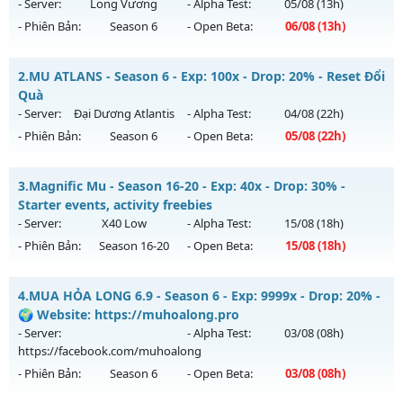
- Server:
Long Vương
- Alpha Test:
05/08
(13h)
- Phiên Bản:
Season 6
- Open Beta:
06/08
(13h)
Mu Reset hàng ngày - Boss Nhiều Train K4 brack 5 Wc
2.
MU ATLANS - Season 6 - Exp: 100x - Drop: 20% - Reset Đổi
Mu mới ra tháng 08 2026 - Mở máy chủ
Long Vương
vào
Quà
13h ngày 06/08/2626
- Server:
Đại Dương Atlantis
- Alpha Test:
04/08
(22h)
- Phiên Bản:
Season 6
- Open Beta:
05/08
(22h)
Exp: 1000x - Drop: 20%
Kiểu reset: Reset In Game
MU ATLANS - Reset Đổi Quà
3.
Magnific Mu - Season 16-20 - Exp: 40x - Drop: 30% -
Thể loại: Mu Nguyên bản Webzen
Mu mới ra tháng 08 2026 - Mở máy chủ
Đại Dương Atlantis
Starter events, activity freebies
Antihack: GameGuard
vào 22h ngày 05/08/2626
- Server:
X40 Low
- Alpha Test:
15/08
(18h)
- Phiên Bản:
Season 16-20
- Open Beta:
15/08
(18h)
Exp: 100x - Drop: 20%
Kiểu reset: Reset In Game
Magnific Mu - Starter events, activity freebies
4.
MUA HỎA LONG 6.9 - Season 6 - Exp: 9999x - Drop: 20% -
Thể loại: Mu Nguyên bản Webzen
Mu mới ra tháng 08 2026 - Mở máy chủ
X40 Low
vào 18h
🌍 Website: https://muhoalong.pro
Antihack: Shark
ngày 15/08/2626
- Server:
- Alpha Test:
03/08
(08h)
https://facebook.com/muhoalong
Exp: 40x - Drop: 30%
- Phiên Bản:
Season 6
- Open Beta:
03/08
(08h)
Kiểu reset: Reset In Game