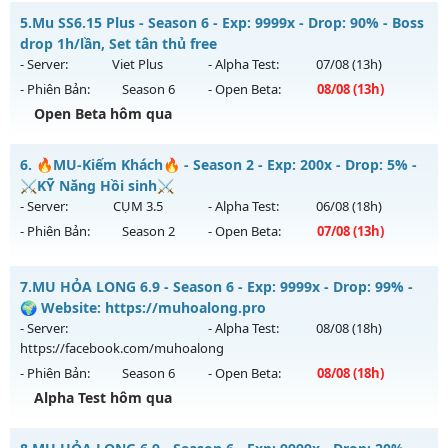
Thể loại: Mu Nguyên bản Webzen
MUA HỎA LONG 6.9 - 🌍 Website: https://muhoalong.pro
5.
Mu SS6.15 Plus - Season 6 - Exp: 9999x - Drop: 90% - Boss
Antihack: Mega-Anti
Mu mới ra tháng 08 2026 - Mở máy chủ
drop 1h/lần, Set tân thủ free
https://facebook.com/muhoalong
vào 08h ngày
- Server:
Viet Plus
- Alpha Test:
07/08
(13h)
03/08/2626
- Phiên Bản:
Season 6
- Open Beta:
08/08
(13h)
Exp: 9999x - Drop: 20%
Open Beta hôm qua
Kiểu reset: Non Reset
Mu SS6.15 Plus - Boss drop 1h/lần, Set tân thủ free
6.
🔥MU-Kiếm Khách🔥 - Season 2 - Exp: 200x - Drop: 5% -
Thể loại: Mu Nguyên bản Webzen
Mu mới ra tháng 08 2026 - Mở máy chủ
Viet Plus
vào 13h
⚔️KỸ Năng Hồi sinh⚔️
Antihack: XShield
ngày 08/08/2626
- Server:
CỤM 3.5
- Alpha Test:
06/08
(18h)
- Phiên Bản:
Season 2
- Open Beta:
07/08
(13h)
Exp: 9999x - Drop: 90%
Kiểu reset: Reset In Game
🔥MU-Kiếm Khách🔥 - ⚔️KỸ Năng Hồi sinh⚔️
7.
MU HỎA LONG 6.9 - Season 6 - Exp: 9999x - Drop: 99% -
Thể loại: Mu Bán Đồ Full Trong Shop
Mu mới ra tháng 08 2026 - Mở máy chủ
CỤM 3.5
vào 13h
🌍 Website: https://muhoalong.pro
Antihack: Phoenix chống hack mới
ngày 07/08/2626
- Server:
- Alpha Test:
08/08
(18h)
https://facebook.com/muhoalong
Exp: 200x - Drop: 5%
- Phiên Bản:
Season 6
- Open Beta:
08/08
(18h)
Kiểu reset: Reset In Game
Alpha Test hôm qua
Thể loại: Mu Nguyên bản Webzen
MU HỎA LONG 6.9 - 🌍 Website: https://muhoalong.pro
Antihack: Sharkguard