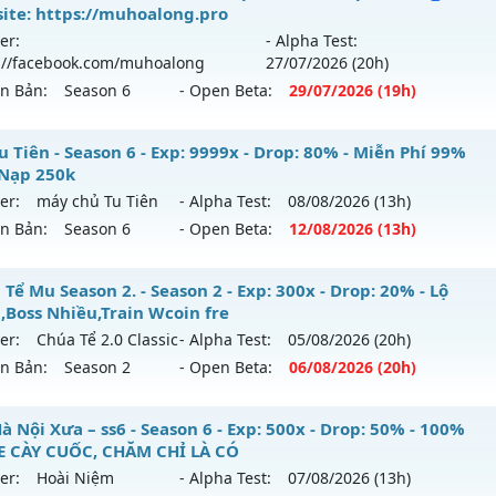
hể loại: Mu Nguyên bản Webzen
ite: https://muhoalong.pro
 mới ra tháng 07 2026 - Mở máy chủ
CHÚA TỂ
vào 09h ngà
er:
- Alpha Test:
tihack: Shark Shield
://facebook.com/muhoalong
27/07
/2026
(20h)
p: 300x - Drop: 20%
ên Bản:
Season 6
- Open Beta:
29/07
/2026
(19h)
ểu reset: Reset In Game
hể loại: Mu Nguyên bản Webzen
ỎA LONG 6.9.1 - 🌍 Website: https://muhoalong.pro
 Tiên - Season 6 - Exp: 9999x - Drop: 80% - Miễn Phí 99%
Nạp 250k
ntihack: UGK ANTIHACK
ới ra tháng 07 2026 - Mở máy chủ
https://facebook.com
er:
máy chủ Tu Tiên
- Alpha Test:
08/08
/2026
(13h)
 29/07/2626
ên Bản:
Season 6
- Open Beta:
12/08
/2026
(13h)
9999x - Drop: 20%
 Tu Tiên - Miễn Phí 99% Mốc Nạp 250k
Tể Mu Season 2. - Season 2 - Exp: 300x - Drop: 20% - Lộ
reset: Non Reset
h,Boss Nhiều,Train Wcoin fre
 mới ra tháng 08 2026 - Mở máy chủ
máy chủ Tu Tiên
vào 
loại: Mu Nguyên bản Webzen
er:
Chúa Tể 2.0 Classic
- Alpha Test:
05/08
/2026
(20h)
ên Bản:
Season 2
- Open Beta:
06/08
/2026
(20h)
p: 9999x - Drop: 80%
ack: Xshiel
ểu reset: Reset In Game
úa Tể Mu Season 2. - Lộ trình,Boss Nhiều,Train Wcoin fre
 Nội Xưa – ss6 - Season 6 - Exp: 500x - Drop: 50% - 100%
ể loại: Mu Bán Đồ Full Trong Shop
 CÀY CUỐC, CHĂM CHỈ LÀ CÓ
 mới ra tháng 08 2026 - Mở máy chủ
Chúa Tể 2.0 Classic
và
er:
Hoài Niệm
- Alpha Test:
07/08
/2026
(13h)
tihack: Shark
/08/2626