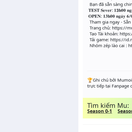
Bạn đã sẵn sàng chi
𝐓𝐄𝐒𝐓 𝐒𝐞𝐯𝐞𝐫: 𝟏𝟯𝐡𝟎𝟎 𝐧𝐠
𝐎𝐏𝐄𝐍: 𝟏𝟑𝐡𝟎𝟎 𝐧𝐠𝐚̀𝐲 𝟔/
Tham gia ngay - Sẵn 
Trang chủ: https://m
Tạo Tài khoản: https:
Tải game: https://id
Nhóm zép lào cai : ht
️🏆Ghi chú bởi Mumoir
trực tiếp tại Fanpage
Tìm kiếm Mu:
Season 0-1
Seaso