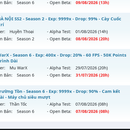
ên Bản:
Season 6
- Open Beta:
09/08
/2026
(13h)
p: 300x - Drop: 20%
U Hà Nội Xưa – ss6 - 100% GAME CÀY CUỐC, CHĂM CHỈ LÀ 
À NỘI SS2 - Season 2 - Exp: 9999x - Drop: 99% - Cày Cuốc
ểu reset: Reset In Game
trí
 mới ra tháng 08 2026 - Mở máy chủ
Hoài Niệm
vào 13h n
ể loại: Mu Nguyên bản Webzen
er:
Huyền Thoại
- Alpha Test:
01/08
/2026
(14h)
ên Bản:
Season 2
- Open Beta:
08/08
/2026
(20h)
p: 500x - Drop: 50%
tihack: antihack
ểu reset: Reset In Game
 HÀ NỘI SS2 - Cày Cuốc giải trí
rX - Season 6 - Exp: 400x - Drop: 20% - 60 FPS - 50K Points
hể loại: Mu Nguyên bản Webzen
Trình Dài
 mới ra tháng 08 2026 - Mở máy chủ
Huyền Thoại
vào 20h
er:
Mu WarX
- Alpha Test:
29/07
/2026
(20h)
ntihack: BDCAM
ên Bản:
Season 6
- Open Beta:
31/07
/2026
(20h)
p: 9999x - Drop: 99%
ểu reset: Reset In Game
 WarX - 60 FPS - 50K Points - Lộ Trình Dài
rường Tồn - Season 6 - Exp: 9999x - Drop: 90% - Cam kết
hể loại: Mu Nguyên bản Webzen
dài - Máy chủ siêu mượt
 mới ra tháng 07 2026 - Mở máy chủ
Mu WarX
vào 20h ngà
er:
Thần Tốc
- Alpha Test:
07/08
/2026
(08h)
tihack: ugk
ên Bản:
Season 6
- Open Beta:
07/08
/2026
(08h)
p: 400x - Drop: 20%
ểu reset: Reset In Game
 Trường Tồn - Cam kết lâu dài - Máy chủ siêu mượt