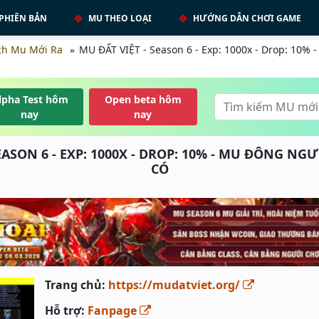
PHIÊN BẢN
MU THEO LOẠI
HƯỚNG DẪN CHƠI GAME
ch Mu Mới Ra
MU ĐẤT VIỆT - Season 6 - Exp: 1000x - Drop: 1
lpha Test hôm
Open beta hôm
nay
nay
EASON 6 - EXP: 1000X - DROP: 10% - MU ĐÔNG NGƯ
CÓ
Trang chủ:
https://mudatviet.org/
Hỗ trợ:
Fanpage