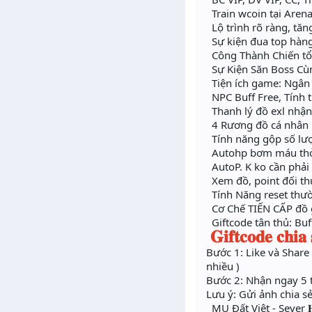
Train wcoin tại Arena
Lộ trình rõ ràng, tăn
Sự kiện đua top hàng t
Công Thành Chiến tổ
Sự Kiện Săn Boss Cùn
Tiện ích game: Ngân
NPC Buff Free, Tính t
Thanh lý đồ exl nhậ
4 Rương đồ cá nhân 
Tính năng gộp số lượ
Autohp bơm máu thỏa
AutoP. K ko cần phải 
Xem đồ, point đối thủ 
Tính Năng reset thườ
Cơ Chế TIẾN CẤP đồ gi
Giftcode tân thủ: Buf
𝐆𝐢𝐟𝐭𝐜𝐨𝐝𝐞 𝐜𝐡𝐢𝐚 
Bước 1: Like và Share
nhiều )
Bước 2: Nhận ngay 5 
Lưu ý: Gửi ảnh chia s
MU Đất Việt - Sever 𝐇