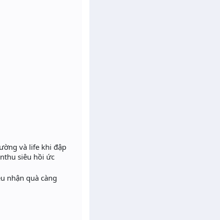
ờng và life khi đập
nthu siêu hồi ức
iều nhận quà càng