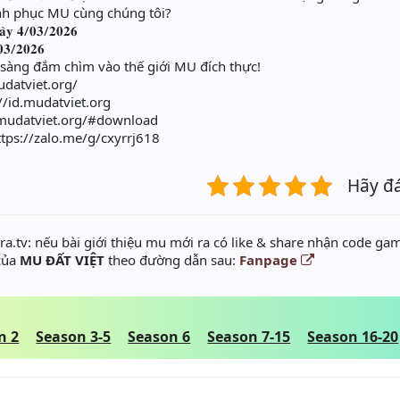
nh phục MU cùng chúng tôi?
𝐚̀𝐲 𝟒/𝟎𝟑/𝟐𝟎𝟐𝟔
𝟑/𝟐𝟎𝟐𝟔
sàng đắm chìm vào thế giới MU đích thực!
udatviet.org/
//id.mudatviet.org
.mudatviet.org/#download
tps://zalo.me/g/cxyrrj618
Hãy đ
a.tv: nếu bài giới thiệu mu mới ra có like & share nhận code gam
 của
MU ĐẤT VIỆT
theo đường dẫn sau:
Fanpage
n 2
Season 3-5
Season 6
Season 7-15
Season 16-20