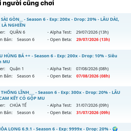
 người cũng chơi
SÀI GÒN__ - Season 6 - Exp: 200x - Drop: 20% - LÂU DÀI,
 LÀ NGHIỀN
er:
QUẬN 6
- Alpha Test:
29/07
/2026
(13h)
ên Bản:
Season 6
- Open Beta:
29/07
/2026
(13h)
_MU SÀI GÒN__ - LÂU DÀI, CHƠI LÀ NGHIỀN
U HÙNG BÁ ++ - Season 6 - Exp: 200x - Drop: 10% - Siêu
m MU
 mới ra tháng 07 2026 - Mở máy chủ
QUẬN 6
vào 13h ngày
er:
Quận 1
- Alpha Test:
07/08
/2026
(08h)
ên Bản:
Season 6
- Open Beta:
07/08
/2026
(08h)
p: 200x - Drop: 20%
ểu reset: Reset In Game
+ MU HÙNG BÁ ++ - Siêu Phẩm MU
 THỐNG LĨNH___ - Season 6 - Exp: 300x - Drop: 20% - LÂU
hể loại: Mu Nguyên bản Webzen
 CAM KẾT CÓ GỘP MU
 mới ra tháng 08 2026 - Mở máy chủ
Quận 1
vào 08h ngày
er:
CHÚA TỂ
- Alpha Test:
31/07
/2026
(09h)
tihack: AntiShark
ên Bản:
Season 6
- Open Beta:
31/07
/2026
(09h)
p: 200x - Drop: 10%
ểu reset: Reset In Game
_MU THỐNG LĨNH___ - LÂU DÀI, CAM KẾT CÓ GỘP MU
ỎA LONG 6.9.1 - Season 6 - Exp: 9999x - Drop: 20% - 🌍