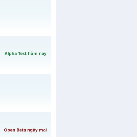
y 31/07/2626
/muhoalong
vào 19h
Alpha Test hôm nay
13h ngày 12/08/2626
o 20h ngày
Open Beta ngày mai