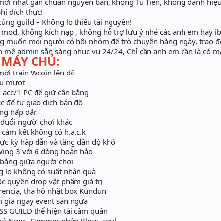
́i nhất gần chuẩn nguyên bản, không Tu Tiên, không danh hiệu,
hí đích thực!
ùng guild – Không lo thiếu tài nguyên!
od, không kích nạp , không hỗ trợ lưu ý nhé các anh em hay ib 
uốn mọi người có hội nhóm để trò chuyện hàng ngày, trao đổi
 mê admin sẵn sàng phục vụ 24/24, Chỉ cần anh em cần là có mặt
 MÁY CHỦ:
ới train Wcoin lên đồ
êu mượt
 acc/1 PC để giữ cân bằng
c để tự giao dịch bán đồ
ng hấp dẫn
đuổi người chơi khác
 cảm kết không có h.a.c.k
c kỳ hấp dẫn và tăng dần độ khó
 Wing 3 với 6 dòng hoàn hảo
bằng giữa người chơi
 lo không có suất nhận quà
quyền drop vật phẩm giá trị
rencia, tha hồ nhặt box Kundun
gia ngay event săn ngựa
S GUILD thể hiện tài cầm quân
Thỏ Ngọc, Summer nhận Bless, soul