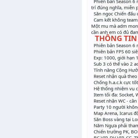
Phiên bản Season 6 mơ
trí đúng nghĩa, miễn p
Săn ngọc Chiến đấu c
Cam kết không team m
Một mu mà adm mong m
cần anh em có đủ đam
THÔNG TIN
Phiên bản Season 6 m
Phiên bản FPS 60 si
Exp: 1000, giới hạn 1
Sub 3 có thể vào 2 ac
Tính năng Cộng Hưở
Reset nhận quà theo 
Chống h.a.c.k cực tốt
Hệ thống nhiệm vụ cự
Item tối đa: Socket,
Reset nhận WC - cân 
Party 10 người không
Map Arena, Icarus độc 
Săn Boss vàng tại Lo
Năm Ngựa phải tham 
Chiến trường PK, BOS
BC VIP, DV VIP, CC, 