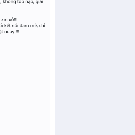
 không top nạp, giải
xin xỏ!!!
 kết nối đam mê, chỉ
 ngay !!!