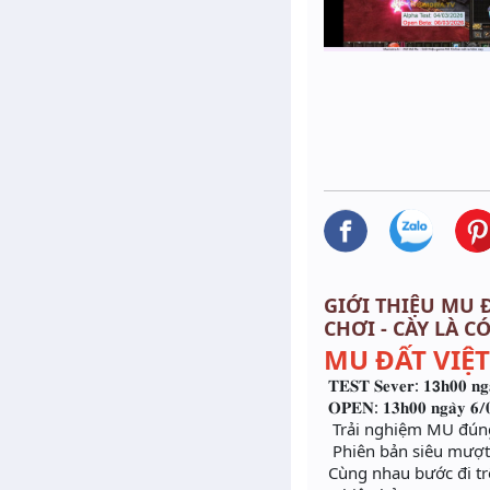
GIỚI THIỆU MU Đ
CHƠI - CÀY LÀ C
MU ĐẤT VIỆT
𝐓𝐄𝐒𝐓 𝐒𝐞𝐯𝐞𝐫: 𝟏𝟯𝐡𝟎𝟎 𝐧𝐠
𝐎𝐏𝐄𝐍: 𝟏𝟑𝐡𝟎𝟎 𝐧𝐠𝐚̀𝐲 𝟔/
Trải nghiệm MU đúng
Phiên bản siêu mượt
Cùng nhau bước đi tr