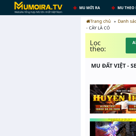
MU MỚI RA
MU THEO 
Trang chủ
Danh sá
- CÀY LÀ CÓ
Lọc
A
theo:
MU ĐẤT VIỆT - S