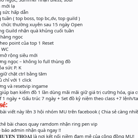
 mới lạ
g sức hấp dẫn
uần ( top boss, top bc,dv, top guild )
 chức thường xuyên sau 15 ngày Open
g Guild nhận quà khủng cuối tuần
 hàng ngọc
heo point của top 1 Reset
n WC
mở rộng siêu mới
ng ngọc – không lo full thùng đồ
 sức P. K
giữ chặt ctrl bằng tăm
chỉ với 1 click
ng và resetvip ingame
úp bạn kiếm đồ 1 lần dùng mãi mãi giữ giá trị cường hóa, gia cư
f 1 ngày + Gấu trúc 7 ngày + Set đồ kỷ niệm theo class +7 lệnh/ta
𝐞̉:
 bài viết này lên 3 hội nhóm MU trên facebook ( Chia sẻ càng nh
thẻ bài chaos quay ramdom nhận ring pen vip
ẻ báo admin nhận quà ngay !!
𝐔𝐘𝐄̂̀𝐍 𝐓𝐇𝐎𝐀̣𝐈 là nơi kết nối niềm đam mê của cộng đồng MU!