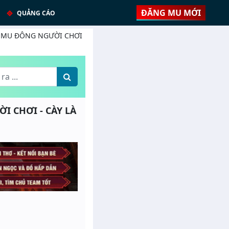
ĐĂNG MU MỚI
QUẢNG CÁO
0% - MU ĐÔNG NGƯỜI CHƠI
ỜI CHƠI - CÀY LÀ