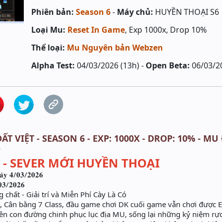
Phiên bản:
Season 6
-
Máy chủ:
HUYỀN THOẠI S6
Loại Mu:
Reset In Game
, Exp 1000x, Drop 10%
Thể loại:
Mu Nguyên bản Webzen
Alpha Test:
04/03/2026 (13h) -
Open Beta:
06/03/2
ẤT VIỆT - SEASON 6 - EXP: 1000X - DROP: 10% - 
Ó
 - SEVER MỚI HUYỀN THOẠI
𝐚̀𝐲 𝟒/𝟎𝟑/𝟐𝟎𝟐𝟔
𝟑/𝟐𝟎𝟐𝟔
 chất - Giải trí và Miễn Phí Cày Là Có
, Cân bằng 7 Class, đầu game chơi DK cuối game vẫn chơi được 
ên con đường chinh phục lục địa MU, sống lại những kỷ niệm rự