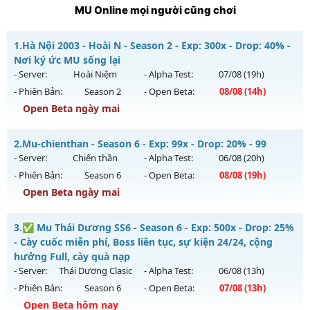
MU Online mọi người cũng chơi
1.
Hà Nội 2003 - Hoài N - Season 2 - Exp: 300x - Drop: 40% -
Nơi ký ức MU sống lại
- Server:
Hoài Niệm
- Alpha Test:
07/08
(19h)
- Phiên Bản:
Season 2
- Open Beta:
08/08
(14h)
Open Beta ngày mai
Hà Nội 2003 - Hoài N - Nơi ký ức MU sống lại
2.
Mu-chienthan - Season 6 - Exp: 99x - Drop: 20% - 99
Mu mới ra tháng 08 2026 - Mở máy chủ
Hoài Niệm
vào 14h
- Server:
Chiến thần
- Alpha Test:
06/08
(20h)
ngày 08/08/2626
- Phiên Bản:
Season 6
- Open Beta:
08/08
(19h)
Exp: 300x - Drop: 40%
Open Beta ngày mai
Kiểu reset: Reset In Game
Mu-chienthan - 99
3.
✅ Mu Thái Dương SS6 - Season 6 - Exp: 500x - Drop: 25%
Thể loại: Mu Custom thêm đồ mới
Mu mới ra tháng 08 2026 - Mở máy chủ
Chiến thần
vào 19h
- Cày cuốc miễn phí, Boss liên tục, sự kiện 24/24, cộng
Antihack: UKG
ngày 08/08/2626
hưởng Full, cày quà nạp
- Server:
Thái Dương Clasic
- Alpha Test:
06/08
(13h)
Exp: 99x - Drop: 20%
- Phiên Bản:
Season 6
- Open Beta:
07/08
(13h)
Kiểu reset: Reset In Game
Open Beta hôm nay