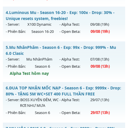
Thể loại: Mu Nguyên bản Webzen
✅ Mu Thái Dương SS6 - Cày cuốc miễn phí, Boss liên tục,
Antihack: Anti 8x
4.
Luminous Mu - Season 16-20 - Exp: 100x - Drop: 30% -
sự kiện 24/24, cộng hưởng Full, cày quà nạp
Unique resets system, freebies!
Mu mới ra tháng 08 2026 - Mở máy chủ
Thái Dương Clasic
- Server:
X100 Dynamic
- Alpha Test:
09/08
(19h)
vào 13h ngày 07/08/2626
- Phiên Bản:
Season 16-20
- Open Beta:
09/08
(19h)
Exp: 500x - Drop: 25%
Luminous Mu - Unique resets system, freebies!
Kiểu reset: Reset In Game
5.
Mu NhânPhâm - Season 6 - Exp: 99x - Drop: 999% - Mu
Mu mới ra tháng 08 2026 - Mở máy chủ
X100 Dynamic
vào
6.0 Clasic
Thể loại: Mu Nguyên bản Webzen
19h ngày 09/08/2626
- Server:
Mu NhânPhâm
- Alpha Test:
07/08
(13h)
Antihack: VIP SHIELD
- Phiên Bản:
Season 6
- Open Beta:
09/08
(13h)
Exp: 100x - Drop: 30%
Alpha Test hôm nay
Kiểu reset: Reset In Game
Thể loại: Mu Nguyên bản Webzen
Mu NhânPhâm - Mu 6.0 Clasic
6.
ĐUA TOP NHẬN MỐC NẠP - Season 6 - Exp: 9999x - Drop:
Antihack: Yes
Mu mới ra tháng 08 2026 - Mở máy chủ
Mu NhânPhâm
vào
80% - TẶNG 5M WC+SET 400 FULL THẦN FREE
13h ngày 09/08/2626
- Server:
BOSS XUYÊN ĐÊM, WC
- Alpha Test:
29/07
(13h)
RƠI NHƯ MƯA
Exp: 99x - Drop: 999%
- Phiên Bản:
Season 6
- Open Beta:
29/07
(13h)
Kiểu reset: Reset In Game
Thể loại: Mu Nguyên bản Webzen
ĐUA TOP NHẬN MỐC NẠP - TẶNG 5M WC+SET 400 FULL