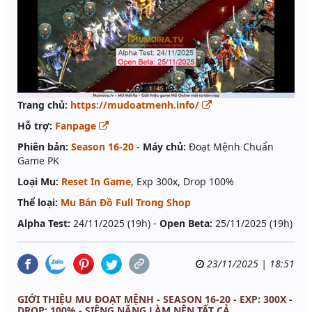
Trang chủ:
https://mudoatmenh.info/
Hỗ trợ:
Fanpage
Phiên bản:
Season 16-20
-
Máy chủ:
Đoạt Mệnh Chuẩn
Game PK
Loại Mu:
Reset In Game
, Exp 300x, Drop 100%
Thể loại:
Mu Bán Đồ Full Trong Shop
Alpha Test:
24/11/2025 (19h) -
Open Beta:
25/11/2025 (19h)
23/11/2025 | 18:51
GIỚI THIỆU MU ĐOẠT MỆNH - SEASON 16-20 - EXP: 300X -
DROP: 100% - SIÊNG NĂNG LÀM NÊN TẤT CẢ