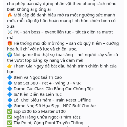
cho phép bạn xây dựng nhân vật theo phong cách riêng
biệt, không ai giống ai
🔥 Mỗi cấp độ danh hiệu mở ra một ngưỡng sức mạnh
mới, mỗi cấp độ hồn hoàn mang linh hồn chiến binh cổ
xưa!
⚔️ PK – săn boss – event liên tục – tất cả diễn ra mượt
mà
🎁 Hệ thống mix đồ mở rộng – săn đồ quý hiếm – cường
hóa full chỉ với nỗ lực và chiến lược.
🌍 Nơi game thủ thật sự tỏa sáng – nơi người cày vẫn có
thể vượt top bằng kỹ năng và đam mê!
👉 Tham Gia Ngay để bắt đầu hành trình chiến binh của
bạn!
🔷 Item và Ngọc Giá Trị Cao
🔷 Max Set 380 - Pet 4 - Wing 3 - VKR
🔷 Dame Các Class Cân Bằng Các Chủng Tộc
🔷 Sự Kiện Diễn Ra Liên Tục
🔷 Lối Chơi Siêu Phẩm - Train Reset Offline
🔷 Game Nhẹ Đồ Họa Đẹp - NPC Buff Cho Ae
✅ Exp x300 Exp Master x100
✅ Ngân Hàng Chứa Ngọc (Phím Tắt J)
✅ Tẩy Point, Cộng Point Truyền Thống