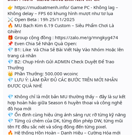
👉 https://mudoatmenh.info/ Game PC - Không lag –
Không delay – FPS 60 khung hình mượt như tơ lụa
⚔ Open Beta : 19h 25/11/2025
🔥 MU Bạch Kim 6.19 Custom – Siêu Phẩm Chơi Là
Ghiền!
🎁 Group cộng đồng : https://zalo.me/g/mngkyg474
📌 Even Chia Sẻ Nhận Quà Open:
💎 B1: Like Và Chia Sẻ Bài Viết Này Vào Nhóm Hoặc lên
trang cá nhân
💎 B2: Chụp Hình Gửi ADMIN Check Duyệt Để Trao
Thưởng
👑 Phần Thưởng: 500.000 wcoinc
💎 LƯU Ý: LÀM ĐẦY ĐỦ CÁC BƯỚC TRÊN MỚI NHẬN
ĐƯỢC QUÀ NHÉ
💎 Không chỉ là một bản MU thường thấy – đây là sự kết
hợp hoàn hảo giữa Season 6 huyền thoại và công nghệ
đồ họa mới
💎 Ổn định cùng hiệu ứng ánh sáng rực rỡ từng kỹ năng
💎 Từng cú chém của DK, từng đòn phép DW, từng mũi
tên FE đều sắc nét và sống động đến từng pixel.
🔥 Hệ thống Hồn Hoàn – Danh Hiệu – Cường Hóa mới