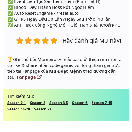
✅ Event Liên Tục Săn Item Hiếm (Phím Tắt H)
✅ Blood, Devil Đánh Boss Rớt Ngọc Hiếm
✅ Auto Reset Ingame - /reset auto
✅ GHRS Ngày Đầu 30 Lần /Ngày Sau Trở đi 10 lần
✅ Anti Hack Công Nghệ Mới - Giới Hạn 3 Tài Khoản/PC
Hãy đánh giá MU này!
️🏆Ghi chú bởi Mumoira.tv: nếu bài giới thiệu mu mới ra
có like & share nhận code game, vui lòng tham gia trực
tiếp tại Fanpage của
Mu Đoạt Mệnh
theo đường dẫn
sau:
Fanpage
Tìm kiếm Mu:
Season 0-1
Season 2
Season 3-5
Season 6
Season 7-15
Season 16-20
Season 21