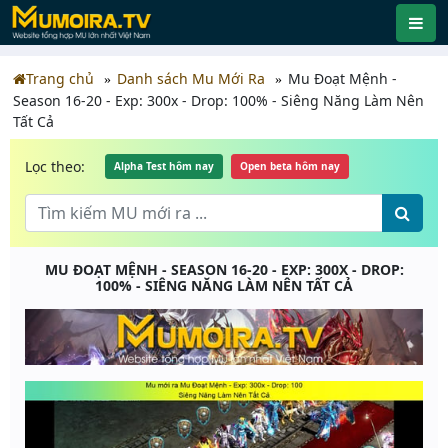
Trang chủ
Danh sách Mu Mới Ra
Mu Đoạt Mệnh -
Season 16-20 - Exp: 300x - Drop: 100% - Siêng Năng Làm Nên
Tất Cả
Lọc theo:
Alpha Test hôm nay
Open beta hôm nay
MU ĐOẠT MỆNH - SEASON 16-20 - EXP: 300X - DROP:
100% - SIÊNG NĂNG LÀM NÊN TẤT CẢ