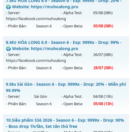
7.
MU HỎA LONG 6.9 - Season 6 - Exp: 9999x - Drop: 20% -
THẦN FREE
Antihack: goldshield💥
🌍 Website: https://muhoalong.pro
Mu mới ra tháng 07 2026 - Mở máy chủ
BOSS XUYÊN ĐÊM,
- Server:
- Alpha Test:
05/08
(08h)
WC RƠI NHƯ MƯA
vào 13h ngày 29/07/2626
https://facebook.com/muhoalong
- Phiên Bản:
Season 6
- Open Beta:
05/08
(08h)
Exp: 9999x - Drop: 80%
Kiểu reset: Reset In Game
MU HỎA LONG 6.9 - 🌍 Website: https://muhoalong.pro
8.
MU HỎA LONG 6.9 - Season 6 - Exp: 9999x - Drop: 99% -
Thể loại: Mu Nguyên bản Webzen
Mu mới ra tháng 08 2026 - Mở máy chủ
🌍 Website: https://muhoalong.pro
Antihack: KHÔNG THỂ HACK
https://facebook.com/muhoalong
vào 08h ngày
- Server:
- Alpha Test:
26/07
(08h)
05/08/2626
https://facebook.com/muhoalong
- Phiên Bản:
Season 6
- Open Beta:
28/07
(08h)
Exp: 9999x - Drop: 20%
Kiểu reset: Non Reset
MU HỎA LONG 6.9 - 🌍 Website: https://muhoalong.pro
9.
Mu Sài Gòn - Season 6 - Exp: 9999x - Drop: 20% - Miễn phí
Thể loại: Mu Nguyên bản Webzen
Mu mới ra tháng 07 2026 - Mở máy chủ
99.99%
Antihack: XShield
https://facebook.com/muhoalong
vào 08h ngày
- Server:
Sài Gòn
- Alpha Test:
04/08
(13h)
28/07/2626
- Phiên Bản:
Season 6
- Open Beta:
05/08
(13h)
Exp: 9999x - Drop: 99%
Mu Sài Gòn - Miễn phí 99.99%
Kiểu reset: Non Reset
10.
Siêu phẩm SS6 2026 - Season 6 - Exp: 9999x - Drop: 90%
Mu mới ra tháng 08 2026 - Mở máy chủ
Sài Gòn
vào 13h
- Boss drop 1h/lần, Set tân thủ free
Thể loại: Mu Nguyên bản Webzen
ngày 05/08/2626