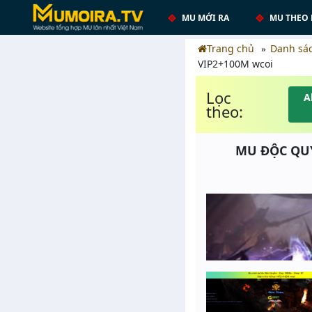
MU MỚI RA
MU THEO 
Trang chủ
Danh sá
VIP2+100M wcoi
Lọc
A
theo:
MU ĐỘC QUYỀ