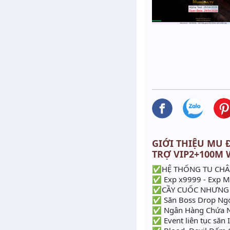
GIỚI THIỆU MU Đ
TRỢ VIP2+100M 
✅HỆ THỐNG TU CHÂ
✅ Exp x9999 - Exp M
✅CẦY CUỐC NHƯNG K
✅ Săn Boss Drop Ngọc
✅ Ngân Hàng Chứa Ng
✅ Event liên tục săn 