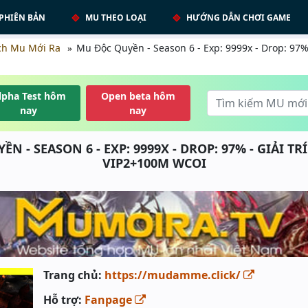
PHIÊN BẢN
MU THEO LOẠI
HƯỚNG DẪN CHƠI GAME
ch Mu Mới Ra
Mu Độc Quyền - Season 6 - Exp: 9999x - Drop: 97% -
lpha Test hôm
Open beta hôm
nay
nay
N - SEASON 6 - EXP: 9999X - DROP: 97% - GIẢI TR
VIP2+100M WCOI
Trang chủ:
https://mudamme.click/
Hỗ trợ:
Fanpage