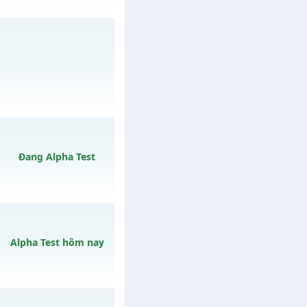
/muhoalong
vào 13h
/muhoalong
vào 08h
Đang Alpha Test
y 09/08/2626
Alpha Test hôm nay
CÓ