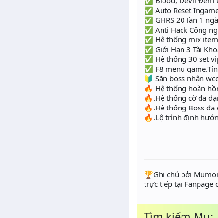
✅ Blood, Devil Đếm 
✅ Auto Reset Ingame 
✅ GHRS 20 lần 1 ng
✅ Anti Hack Công ngh
✅ Hệ thống mix item w
✅ Giới Hạn 3 Tài Kh
✅ Hệ thống 30 set vip
✅ F8 menu game.Tí
🔰 Săn boss nhận wco
🔥 Hệ thống hoàn hồn
🔥.Hệ thống cờ đa d
🔥.Hệ thống Boss đa
🔥.Lộ trình định hướn
️🏆Ghi chú bởi Mumoir
trực tiếp tại Fanpage
Tìm kiếm Mu: