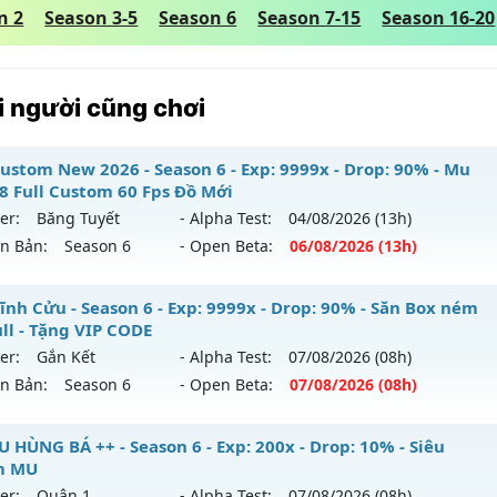
n 2
Season 3-5
Season 6
Season 7-15
Season 16-20
 người cũng chơi
ustom New 2026 - Season 6 - Exp: 9999x - Drop: 90% - Mu
18 Full Custom 60 Fps Đồ Mới
er:
Băng Tuyết
- Alpha Test:
04/08
/2026
(13h)
ên Bản:
Season 6
- Open Beta:
06/08
/2026
(13h)
 Custom New 2026 - Mu Ss6.18 Full Custom 60 Fps Đồ Mới
ĩnh Cửu - Season 6 - Exp: 9999x - Drop: 90% - Săn Box ném
ull - Tặng VIP CODE
 mới ra tháng 08 2026 - Mở máy chủ
Băng Tuyết
vào 13h n
er:
Gắn Kết
- Alpha Test:
07/08
/2026
(08h)
ên Bản:
Season 6
- Open Beta:
07/08
/2026
(08h)
p: 9999x - Drop: 90%
ểu reset: Reset In Game
 Vĩnh Cửu - Săn Box ném đồ Full - Tặng VIP CODE
U HÙNG BÁ ++ - Season 6 - Exp: 200x - Drop: 10% - Siêu
ể loại: Mu Custom thêm đồ mới
m MU
 mới ra tháng 08 2026 - Mở máy chủ
Gắn Kết
vào 08h ngày
er:
Quận 1
- Alpha Test:
07/08
/2026
(08h)