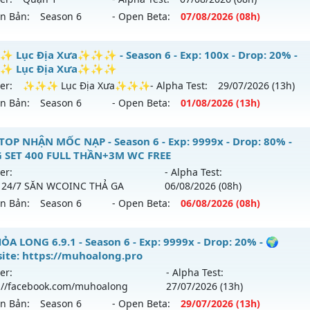
tihack: Gold Dragon
ên Bản:
Season 6
- Open Beta:
07/08
/2026
(08h)
p: 9999x - Drop: 90%
ểu reset: Reset In Game
+ MU HÙNG BÁ ++ - Siêu Phẩm MU
Lục Địa Xưa✨✨✨ - Season 6 - Exp: 100x - Drop: 20% -
hể loại: Mu Nguyên bản Webzen
 Lục Địa Xưa✨✨✨
 mới ra tháng 08 2026 - Mở máy chủ
Quận 1
vào 08h ngày
er:
✨✨✨ Lục Địa Xưa✨✨✨
- Alpha Test:
29/07
/2026
(13h)
ntihack: ICMPROTECT ✅ 🔴 ✨ ⚡️
ên Bản:
Season 6
- Open Beta:
01/08
/2026
(13h)
p: 200x - Drop: 10%
ểu reset: Reset In Game
✨ Lục Địa Xưa✨✨✨ - ✨✨✨ Lục Địa Xưa✨✨✨
TOP NHẬN MỐC NẠP - Season 6 - Exp: 9999x - Drop: 80% -
hể loại: Mu Nguyên bản Webzen
 SET 400 FULL THẦN+3M WC FREE
mới ra tháng 08 2026 - Mở máy chủ
✨✨✨ Lục Địa Xư
er:
- Alpha Test:
tihack: Shark Shield
08/2626
 24/7 SĂN WCOINC THẢ GA
06/08
/2026
(08h)
ên Bản:
Season 6
- Open Beta:
06/08
/2026
(08h)
: 100x - Drop: 20%
u reset: Reset In Game
 TOP NHẬN MỐC NẠP - TẶNG SET 400 FULL THẦN+3M WC F
ỎA LONG 6.9.1 - Season 6 - Exp: 9999x - Drop: 20% - 🌍
 loại: Mu Nguyên bản Webzen
ite: https://muhoalong.pro
ới ra tháng 08 2026 - Mở máy chủ
BOSS 24/7 SĂN WCOIN
er:
- Alpha Test:
ihack: XTEAM
 06/08/2626
://facebook.com/muhoalong
27/07
/2026
(13h)
ên Bản:
Season 6
- Open Beta:
29/07
/2026
(13h)
 9999x - Drop: 80%