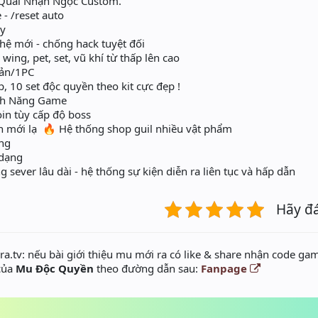
Quái Nhận Ngọc Custom.
- /reset auto
ày
ệ mới - chống hack tuyệt đối
ing, pet, set, vũ khí từ thấp lên cao
oản/1PC
, 10 set độc quyền theo kit cực đẹp !
nh Năng Game
in tùy cấp độ boss
 mới lạ 🔥 Hệ thống shop guil nhiều vật phẩm
ạng
 dạng
g sever lâu dài - hệ thống sự kiện diễn ra liên tục và hấp dẫn
Hãy đ
a.tv: nếu bài giới thiệu mu mới ra có like & share nhận code gam
 của
Mu Độc Quyền
theo đường dẫn sau:
Fanpage