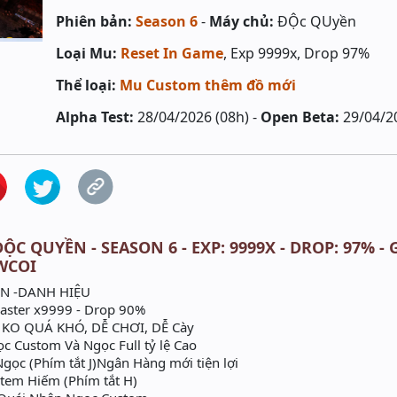
Phiên bản:
Season 6
-
Máy chủ:
ĐỘc QUyền
Loại Mu:
Reset In Game
, Exp 9999x, Drop 97%
Thể loại:
Mu Custom thêm đồ mới
Alpha Test:
28/04/2026 (08h) -
Open Beta:
29/04/2
ỘC QUYỀN - SEASON 6 - EXP: 9999X - DROP: 97% - 
WCOI
N -DANH HIỆU
aster x9999 - Drop 90%
O QUÁ KHÓ, DỄ CHƠI, DỄ Cày
 Custom Và Ngọc Full tỷ lệ Cao
ọc (Phím tắt J)Ngân Hàng mới tiện lợi
Item Hiếm (Phím tắt H)