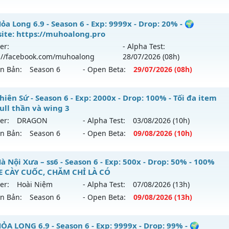
 reset: Reset In Game
ỎA LONG 6.9.1 - 🌍 Website: https://muhoalong.pro
a Long 6.9 - Season 6 - Exp: 9999x - Drop: 20% - 🌍
loại: Mu Nguyên bản Webzen
ite: https://muhoalong.pro
ới ra tháng 07 2026 - Mở máy chủ
https://facebook.com
er:
- Alpha Test:
ihack: KHÔNG THỂ HACK
 29/07/2626
://facebook.com/muhoalong
28/07
/2026
(08h)
ên Bản:
Season 6
- Open Beta:
29/07
/2026
(08h)
9999x - Drop: 20%
reset: Non Reset
ỏa Long 6.9 - 🌍 Website: https://muhoalong.pro
iên Sứ - Season 6 - Exp: 2000x - Drop: 100% - Tối đa item
loại: Mu Nguyên bản Webzen
full thần và wing 3
ới ra tháng 07 2026 - Mở máy chủ
https://facebook.com
er:
DRAGON
- Alpha Test:
03/08
/2026
(10h)
ack: Xshiel
 29/07/2626
ên Bản:
Season 6
- Open Beta:
09/08
/2026
(10h)
9999x - Drop: 20%
 Thiên Sứ - Tối đa item 380 full thần và wing 3
 Nội Xưa – ss6 - Season 6 - Exp: 500x - Drop: 50% - 100%
reset: Non Reset
 CÀY CUỐC, CHĂM CHỈ LÀ CÓ
 mới ra tháng 08 2026 - Mở máy chủ
DRAGON
vào 10h ngà
loại: Mu Nguyên bản Webzen
er:
Hoài Niệm
- Alpha Test:
07/08
/2026
(13h)
ên Bản:
Season 6
- Open Beta:
09/08
/2026
(13h)
p: 2000x - Drop: 100%
ack: XShield
ểu reset: Reset In Game
U Hà Nội Xưa – ss6 - 100% GAME CÀY CUỐC, CHĂM CHỈ LÀ 
ỎA LONG 6.9 - Season 6 - Exp: 9999x - Drop: 99% - 🌍