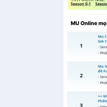
Season 0-1
Seaso
MU Online mọi
Mu C
Ss6.
1
- Serv
- Phi
Mu
Mu V
đồ F
2
Mu
- Serv
- Phi
Ex
Ki
Mu
++ M
Th
Phẩ
3
Mu
- Serv