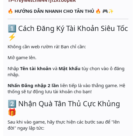
1P-i7EyweIcnw441jfzXtU0peA
🔥
HƯỚNG DẪN NHANH CHO TÂN THỦ
🔥 🎮✨
1️⃣ Cách Đăng Ký Tài Khoản Siêu Tốc
⚡
Không cần web rườm rà! Bạn chỉ cần:
Mở game lên.
Nhập
Tên tài khoản
và
Mật khẩu
tùy chọn vào ô đăng
nhập.
Nhấn Đăng nhập 2 lần
liên tiếp là vào thẳng game. Hệ
thống sẽ tự động lưu tài khoản cho bạn!
2️⃣ Nhận Quà Tân Thủ Cực Khủng
🎁
Sau khi vào game, hãy thực hiện các bước sau để "lên
đời" ngay lập tức: