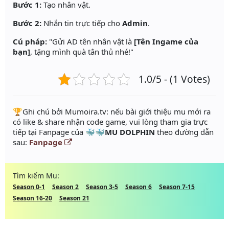
Bước 1:
Tạo nhân vật.
Bước 2:
Nhắn tin trực tiếp cho
Admin
.
Cú pháp:
"Gửi AD tên nhân vật là
[Tên Ingame của
bạn]
, tặng mình quà tân thủ nhé!"
1.0/5 - (1 Votes)
️🏆Ghi chú bởi Mumoira.tv: nếu bài giới thiệu mu mới ra
có like & share nhận code game, vui lòng tham gia trực
tiếp tại Fanpage của
🐳🐳MU DOLPHIN
theo đường dẫn
sau:
Fanpage
Tìm kiếm Mu:
Season 0-1
Season 2
Season 3-5
Season 6
Season 7-15
Season 16-20
Season 21