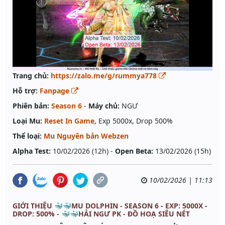
Trang chủ:
https://zalo.me/g/rummya778
Hỗ trợ:
Fanpage
Phiên bản:
Season 6
-
Máy chủ:
NGƯ
Loại Mu:
Reset In Game
, Exp 5000x, Drop 500%
Thể loại:
Mu Nguyên bản Webzen
Alpha Test:
10/02/2026 (12h) -
Open Beta:
13/02/2026 (15h)
10/02/2026 | 11:13
GIỚI THIỆU 🐳🐳MU DOLPHIN - SEASON 6 - EXP: 5000X -
DROP: 500% - 🐳🐳HẢI NGƯ PK - ĐỒ HOẠ SIÊU NÉT