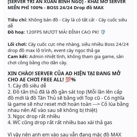
[SERVER TRI ÂN XUÂN BÍNH NGỌ] - KHAI MỞ SERVER
MIỄN PHÍ 100% - BOSS 24/24 Drop đồ MAX
Tiêu chí:
Không bán đồ - Cày là có tất cả! - Cày cuốc siêu
dễ
Đồ hoạ:
120FPS MƯỢT MÀ! ĐỈNH CAO PK! 🛡️
Lối chơi:
Cày cuốc cực nhẹ nhàng, siêu nhiều Boss 24/24
drop đồ max lộ trình, event cày ngọc thả ga
Cam kết:
Admin nhiệt tình, không tham gia game, sân
chơi công bằng cho dân cày.
XIN CHÀO! SERVER CỦA AD HIỆN TẠI ĐANG MỞ
CHO AE CHƠI FREE ALL! 💯
%
1. Cày đồ siêu dễ
2. Đồ tân thủ đã là đồ gần sát top (Mỗi lần lên cấp
đồ mới là đồ Tân Thủ sẽ bằng với Top cũ - Có nghĩa
là game sẽ như reset mới hoàn toàn ---> Cỏ lúa bằng
nhau nên AE vào sau sẽ không bị thiệt)
3. Ngọc drop rất nhiều
4. WC cũng drop rất rất nhiều bao xài thả gas
Vì vậy nên anh em vào sau vẫn đang mặc đồ MAX