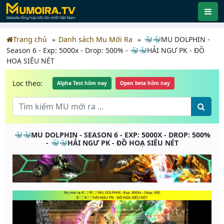
Trang chủ
Danh sách Mu Mới Ra
🐳🐳MU DOLPHIN -
Season 6 - Exp: 5000x - Drop: 500% - 🐳🐳HẢI NGƯ PK - ĐỒ
HOẠ SIÊU NÉT
Lọc theo:
Alpha Test hôm nay
Open beta hôm nay
🐳🐳MU DOLPHIN - SEASON 6 - EXP: 5000X - DROP: 500%
- 🐳🐳HẢI NGƯ PK - ĐỒ HOẠ SIÊU NÉT