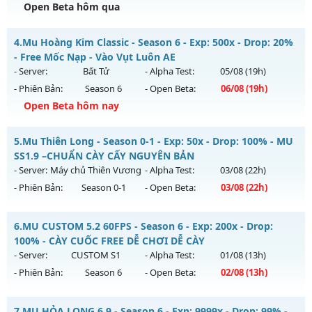
Open Beta hôm qua
Kiểu reset: Reset In Game
Thể loại: Mu Nguyên bản Webzen
Mu Lục Bảo - Miễn phí 99%
4.
Mu Hoàng Kim Classic - Season 6 - Exp: 500x - Drop: 20%
Antihack: Phiên bản mới nhất
Mu mới ra tháng 08 2026 - Mở máy chủ
Lục Bảo
vào 13h
- Free Mốc Nạp - Vào Vụt Luôn AE
ngày 05/08/2626
- Server:
Bất Tử
- Alpha Test:
05/08
(19h)
- Phiên Bản:
Season 6
- Open Beta:
06/08
(19h)
Exp: 999x - Drop: 60%
Open Beta hôm nay
Kiểu reset: Non Reset
Thể loại: Mu Custom thêm đồ mới
Mu Hoàng Kim Classic - Free Mốc Nạp - Vào Vụt Luôn AE
5.
Mu Thiên Long - Season 0-1 - Exp: 50x - Drop: 100% - MU
Antihack: SharkAnti
Mu mới ra tháng 08 2026 - Mở máy chủ
Bất Tử
vào 19h
SS1.9 –CHUẨN CÀY CẤY NGUYÊN BẢN
ngày 06/08/2626
- Server:
Máy chủ Thiên Vương
- Alpha Test:
03/08
(22h)
- Phiên Bản:
Season 0-1
- Open Beta:
03/08
(22h)
Exp: 500x - Drop: 20%
Kiểu reset: Reset In Game
Mu Thiên Long - MU SS1.9 –CHUẨN CÀY CẤY NGUYÊN BẢN
6.
MU CUSTOM 5.2 60FPS - Season 6 - Exp: 200x - Drop:
Thể loại: Mu Nguyên bản Webzen
Mu mới ra tháng 08 2026 - Mở máy chủ
Máy chủ Thiên
100% - CÀY CUỐC FREE DỄ CHƠI DỄ CÀY
Antihack: X-Team
Vương
vào 22h ngày 03/08/2626
- Server:
CUSTOM S1
- Alpha Test:
01/08
(13h)
- Phiên Bản:
Season 6
- Open Beta:
02/08
(13h)
Exp: 50x - Drop: 100%
Kiểu reset: Reset In Game
MU CUSTOM 5.2 60FPS - CÀY CUỐC FREE DỄ CHƠI DỄ CÀY
7.
MU HỎA LONG 6.9 - Season 6 - Exp: 9999x - Drop: 99% -