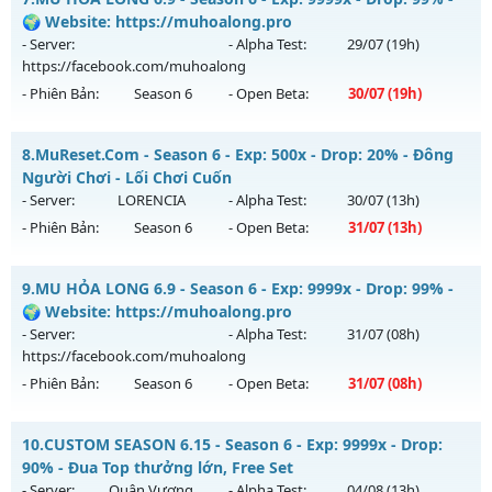
Thể loại: Mu Nguyên bản Webzen
Mu mới ra tháng 08 2026 - Mở máy chủ
CUSTOM S1
vào 13h
🌍 Website: https://muhoalong.pro
Antihack: Gameguard
ngày 02/08/2626
- Server:
- Alpha Test:
29/07
(19h)
https://facebook.com/muhoalong
Exp: 200x - Drop: 100%
- Phiên Bản:
Season 6
- Open Beta:
30/07
(19h)
Kiểu reset: Reset In Game
Thể loại: Mu Custom thêm đồ mới
MU HỎA LONG 6.9 - 🌍 Website: https://muhoalong.pro
8.
MuReset.Com - Season 6 - Exp: 500x - Drop: 20% - Đông
Antihack: XShield
Mu mới ra tháng 07 2026 - Mở máy chủ
Người Chơi - Lối Chơi Cuốn
https://facebook.com/muhoalong
vào 19h ngày
- Server:
LORENCIA
- Alpha Test:
30/07
(13h)
30/07/2626
- Phiên Bản:
Season 6
- Open Beta:
31/07
(13h)
Exp: 9999x - Drop: 99%
MuReset.Com - Đông Người Chơi - Lối Chơi Cuốn
Kiểu reset: Non Reset
9.
MU HỎA LONG 6.9 - Season 6 - Exp: 9999x - Drop: 99% -
Mu mới ra tháng 07 2026 - Mở máy chủ
LORENCIA
vào 13h
🌍 Website: https://muhoalong.pro
Thể loại: Mu Nguyên bản Webzen
ngày 31/07/2626
- Server:
- Alpha Test:
31/07
(08h)
Antihack: Xshiel
https://facebook.com/muhoalong
Exp: 500x - Drop: 20%
- Phiên Bản:
Season 6
- Open Beta:
31/07
(08h)
Kiểu reset: Reset In Game
Thể loại: Mu Nguyên bản Webzen
MU HỎA LONG 6.9 - 🌍 Website: https://muhoalong.pro
10.
CUSTOM SEASON 6.15 - Season 6 - Exp: 9999x - Drop:
Antihack: Anti Vip
Mu mới ra tháng 07 2026 - Mở máy chủ
90% - Đua Top thưởng lớn, Free Set
https://facebook.com/muhoalong
vào 08h ngày
- Server:
Quân Vương
- Alpha Test:
04/08
(13h)