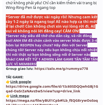
chứ không phải yếu! Chỉ cần kiếm thêm vài trang bị
Wing-Ring-Pen
là ngang top
*Server đã mở được vài ngày rồi! Nhưng cam kết
cày 1-2 ngày là ngang top!
AE nào hợp cạ thì mời
ở lại chơi! Còn không chơi xin vui lòng rời đi, AE
vui vẻ không nói lời đắng cay! CẢM ƠN!
*Server này siêu dễ thở cho dân cày, và rất đông
vui! ANH EM đã chán cảnh vào server khác được 3-4
hôm lại REOPEN hay chưa? Hãy đến với Server
chúng tôi! Server này nếu bạn không chịu nổi nhiệt
thì nói thật sự bạn không sống nổi ở Server nào
khác! CAM KẾT TỪ 1 ADMIN LÀM GAME TẬN TÂM TẬN
LỰC VÌ MEMBERS!
Group giao lưu:
https://zalo.me/g/rummya778
TẢI GAME:
👉
Link google
:
https://drive.google.com/file/d/1Ic60SDQQwhGBj1G
qad-OaSrZaNAvs5w5/view?usp=drive_link
👉
Link mega
:
https://mega.nz/file/yBUl1Cpb#lLb_fEQG8rywOoSoq