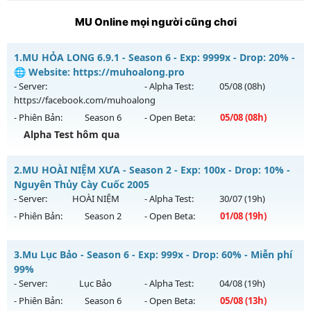
MU Online mọi người cũng chơi
1.
MU HỎA LONG 6.9.1 - Season 6 - Exp: 9999x - Drop: 20% -
🌐 Website: https://muhoalong.pro
- Server:
- Alpha Test:
05/08
(08h)
https://facebook.com/muhoalong
- Phiên Bản:
Season 6
- Open Beta:
05/08
(08h)
Alpha Test hôm qua
MU HỎA LONG 6.9.1 - 🌐 Website: https://muhoalong.pro
2.
MU HOÀI NIỆM XƯA - Season 2 - Exp: 100x - Drop: 10% -
Mu mới ra tháng 08 2026 - Mở máy chủ
Nguyên Thủy Cày Cuốc 2005
https://facebook.com/muhoalong
vào 08h ngày
- Server:
HOÀI NIỆM
- Alpha Test:
30/07
(19h)
05/08/2626
- Phiên Bản:
Season 2
- Open Beta:
01/08
(19h)
Exp: 9999x - Drop: 20%
MU HOÀI NIỆM XƯA - Nguyên Thủy Cày Cuốc 2005
Kiểu reset: Non Reset
3.
Mu Lục Bảo - Season 6 - Exp: 999x - Drop: 60% - Miễn phí
Mu mới ra tháng 08 2026 - Mở máy chủ
HOÀI NIỆM
vào 19h
99%
Thể loại: Mu Nguyên bản Webzen
ngày 01/08/2626
- Server:
Lục Bảo
- Alpha Test:
04/08
(19h)
Antihack: XShield
- Phiên Bản:
Season 6
- Open Beta:
05/08
(13h)
Exp: 100x - Drop: 10%