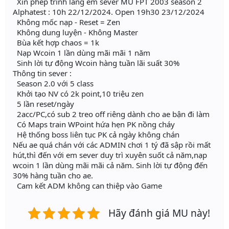
️ Xin phép trình làng em sever MU FPT 2003 season 2
Alphatest : 10h 22/12/2024. Open 19h30 23/12/2024
Không mốc nạp - Reset = Zen
Không dung luyện - Không Master
Bùa kết hợp chaos = 1k
Nạp Wcoin 1 lần dùng mãi mãi 1 năm
Sinh lời tự động Wcoin hàng tuần lãi suất 30%
Thông tin sever :
Season 2.0 với 5 class
Khởi tạo NV có 2k point,10 triệu zen
5 lần reset/ngày
2acc/PC,có sub 2 treo off riêng dành cho ae bận đi làm
Có Maps train WPoint hứa hẹn PK nồng cháy
Hệ thống boss liên tục PK cả ngày không chán
Nếu ae quá chán với các ADMIN chơi 1 tý đã sập rồi mất
hút,thì đến với em sever duy trì xuyên suốt cả năm,nạp
wcoin 1 lần dùng mãi mãi cả năm. Sinh lời tự động đến
30% hàng tuần cho ae.
️ Cam kết ADM không can thiệp vào Game
Hãy đánh giá MU này!