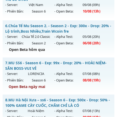
Antihack: Shark Shield
14h ngày 15/08/2626
- Server:
Việt Nam
- Alpha Test:
09/08
(09h)
- Phiên Bản:
Season 6
- Open Beta:
10/08
(13h)
Exp: 100x - Drop: 10%
Kiểu reset: Reset In Game
Mu Việt Nam - GIẢI TRÍ-DỄ CHƠI
6.
Chúa Tể Mu Season 2. - Season 2 - Exp: 300x - Drop: 20% -
Thể loại: Mu Nguyên bản Webzen
Mu mới ra tháng 08 2026 - Mở máy chủ
Việt Nam
vào 13h
Lộ trình,Boss Nhiều,Train Wcoin fre
Antihack: ICM
ngày 10/08/2626
- Server:
Chúa Tể 2.0 Classic
- Alpha Test:
05/08
(20h)
- Phiên Bản:
Season 2
- Open Beta:
06/08
(20h)
Exp: 500x - Drop: 20%
Open Beta hôm qua
Kiểu reset: Reset In Game
Thể loại: Mu Nguyên bản Webzen
Chúa Tể Mu Season 2. - Lộ trình,Boss Nhiều,Train Wcoin fre
7.
MU SS6 - Season 6 - Exp: 99x - Drop: 20% - HOÀI NIỆM-
Antihack: PRO
Mu mới ra tháng 08 2026 - Mở máy chủ
Chúa Tể 2.0 Classic
SĂN BOSS-VUI VẺ
vào 20h ngày 06/08/2626
- Server:
LORENCIA
- Alpha Test:
07/08
(08h)
- Phiên Bản:
Season 6
- Open Beta:
08/08
(19h)
Exp: 300x - Drop: 20%
Open Beta ngày mai
Kiểu reset: Reset In Game
Thể loại: Mu Nguyên bản Webzen
MU SS6 - HOÀI NIỆM-SĂN BOSS-VUI VẺ
8.
MU Hà Nội Xưa – ss6 - Season 6 - Exp: 500x - Drop: 50% -
Antihack: antihack
Mu mới ra tháng 08 2026 - Mở máy chủ
LORENCIA
vào 19h
100% GAME CÀY CUỐC, CHĂM CHỈ LÀ CÓ
ngày 08/08/2626
- Server:
Hoài Niệm
- Alpha Test:
07/08
(13h)