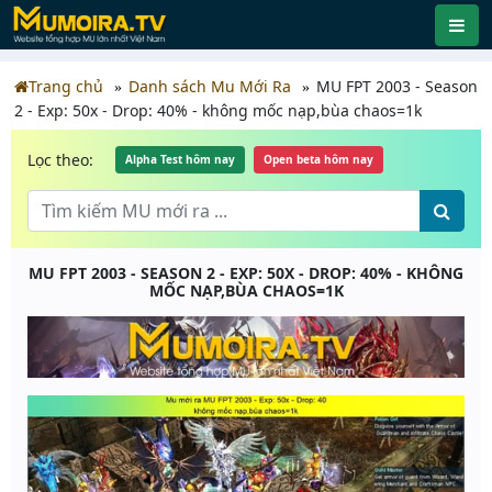
Trang chủ
Danh sách Mu Mới Ra
MU FPT 2003 - Season
2 - Exp: 50x - Drop: 40% - không mốc nạp,bùa chaos=1k
Lọc theo:
Alpha Test hôm nay
Open beta hôm nay
MU FPT 2003 - SEASON 2 - EXP: 50X - DROP: 40% - KHÔNG
MỐC NẠP,BÙA CHAOS=1K