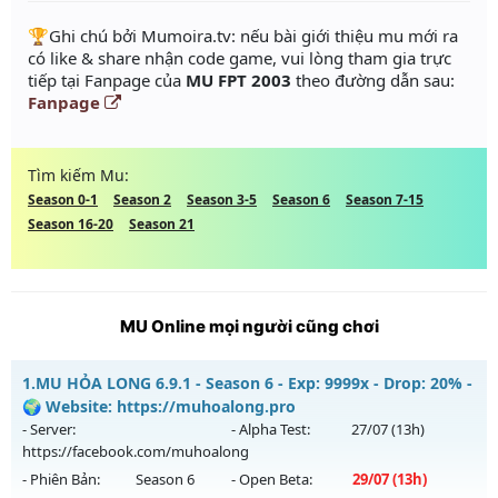
️🏆Ghi chú bởi Mumoira.tv: nếu bài giới thiệu mu mới ra
có like & share nhận code game, vui lòng tham gia trực
tiếp tại Fanpage của
MU FPT 2003
theo đường dẫn sau:
Fanpage
Tìm kiếm Mu:
Season 0-1
Season 2
Season 3-5
Season 6
Season 7-15
Season 16-20
Season 21
MU Online mọi người cũng chơi
1.
MU HỎA LONG 6.9.1 - Season 6 - Exp: 9999x - Drop: 20% -
🌍 Website: https://muhoalong.pro
- Server:
- Alpha Test:
27/07
(13h)
https://facebook.com/muhoalong
- Phiên Bản:
Season 6
- Open Beta:
29/07
(13h)