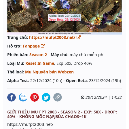
Trang chủ:
https://mufpt2003.net/
Hỗ trợ:
Fanpage
Phiên bản:
Season 2
-
Máy chủ:
máy chủ miễn phí
Loại Mu:
Reset In Game
, Exp 50x, Drop 40%
Thể loại:
Mu Nguyên bản Webzen
Alpha Test:
22/12/2024 (10h) -
Open Beta:
23/12/2024 (19h)
20/12/2024 | 14:32
GIỚI THIỆU MU FPT 2003 - SEASON 2 - EXP: 50X - DROP:
40% - KHÔNG MỐC NẠP,BÙA CHAOS=1K
https://mufpt2003.net/