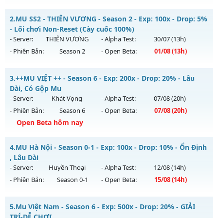
MU HỎA LONG 6.9.1 - 🌍 Website: https://muhoalong.pro
2.
MU SS2 - THIÊN VƯƠNG - Season 2 - Exp: 100x - Drop: 5%
Mu mới ra tháng 07 2026 - Mở máy chủ
- Lối chơi Non-Reset (Cày cuốc 100%)
https://facebook.com/muhoalong
vào 13h ngày
- Server:
THIÊN VƯƠNG
- Alpha Test:
30/07
(13h)
29/07/2626
- Phiên Bản:
Season 2
- Open Beta:
01/08
(13h)
Exp: 9999x - Drop: 20%
MU SS2 - THIÊN VƯƠNG - Lối chơi Non-Reset (Cày cuốc
Kiểu reset: Non Reset
3.
++MU VIỆT ++ - Season 6 - Exp: 200x - Drop: 20% - Lâu
100%)
Dài, Có Gộp Mu
Thể loại: Mu Nguyên bản Webzen
Mu mới ra tháng 08 2026 - Mở máy chủ
THIÊN VƯƠNG
vào
- Server:
Khát Vọng
- Alpha Test:
07/08
(20h)
Antihack: Xshiel
13h ngày 01/08/2626
- Phiên Bản:
Season 6
- Open Beta:
07/08
(20h)
Exp: 100x - Drop: 5%
Open Beta hôm nay
Kiểu reset: Non Reset
++MU VIỆT ++ - Lâu Dài, Có Gộp Mu
4.
MU Hà Nội - Season 0-1 - Exp: 100x - Drop: 10% - Ổn Định
Thể loại: Mu Nguyên bản Webzen
Mu mới ra tháng 08 2026 - Mở máy chủ
Khát Vọng
vào 20h
, Lâu Dài
Antihack: XShield
ngày 07/08/2626
- Server:
Huyền Thoại
- Alpha Test:
12/08
(14h)
- Phiên Bản:
Season 0-1
- Open Beta:
15/08
(14h)
Exp: 200x - Drop: 20%
Kiểu reset: Reset In Game
MU Hà Nội - Ổn Định , Lâu Dài
5.
Mu Việt Nam - Season 6 - Exp: 500x - Drop: 20% - GIẢI
Thể loại: Mu Nguyên bản Webzen
Mu mới ra tháng 08 2026 - Mở máy chủ
Huyền Thoại
vào
TRÍ-DỄ CHƠI