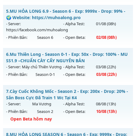
Exp: 9999x - Drop: 20%
Dragon Season 6.3 - Sever Khắc Chế Mu Hút Máu AE ơi
Kiểu reset: Non Reset
5.
MU HỎA LONG 6.9 - Season 6 - Exp: 9999x - Drop: 99% -
Mu mới ra tháng 08 2026 - Mở máy chủ
Dragon
vào 13h
🌍 Website: https://muhoalong.pro
Thể loại: Mu Nguyên bản Webzen
ngày 04/08/2626
- Server:
- Alpha Test:
01/08
(08h)
Antihack: XShield
https://facebook.com/muhoalong
Exp: 500x - Drop: 20%
- Phiên Bản:
Season 6
- Open Beta:
02/08
(08h)
Kiểu reset: Reset In Game
Thể loại: Mu Nguyên bản Webzen
MU HỎA LONG 6.9 - 🌍 Website: https://muhoalong.pro
6.
Mu Thiên Long - Season 0-1 - Exp: 50x - Drop: 100% - MU
Antihack: Antihack
Mu mới ra tháng 08 2026 - Mở máy chủ
SS1.9 –CHUẨN CÀY CẤY NGUYÊN BẢN
https://facebook.com/muhoalong
vào 08h ngày
- Server:
Máy chủ Thiên Vương
- Alpha Test:
03/08
(22h)
02/08/2626
- Phiên Bản:
Season 0-1
- Open Beta:
03/08
(22h)
Exp: 9999x - Drop: 99%
Mu Thiên Long - MU SS1.9 –CHUẨN CÀY CẤY NGUYÊN BẢN
Kiểu reset: Non Reset
7.
Cày Cuốc Không Mốc - Season 2 - Exp: 200x - Drop: 20% -
Mu mới ra tháng 08 2026 - Mở máy chủ
Máy chủ Thiên
Săn Boss Cực Đã Train 1 Wc Tại K4
Thể loại: Mu Nguyên bản Webzen
Vương
vào 22h ngày 03/08/2626
- Server:
Ma Vương
- Alpha Test:
08/08
(13h)
Antihack: XShield
- Phiên Bản:
Season 2
- Open Beta:
10/08
(13h)
Exp: 50x - Drop: 100%
Open Beta hôm nay
Kiểu reset: Reset In Game
Thể loại: Mu Nguyên bản Webzen
Cày Cuốc Không Mốc - Săn Boss Cực Đã Train 1 Wc Tại K4
8.
MU HỎA LONG SEASON 6 - Season 6 - Exp: 9999x - Drop: