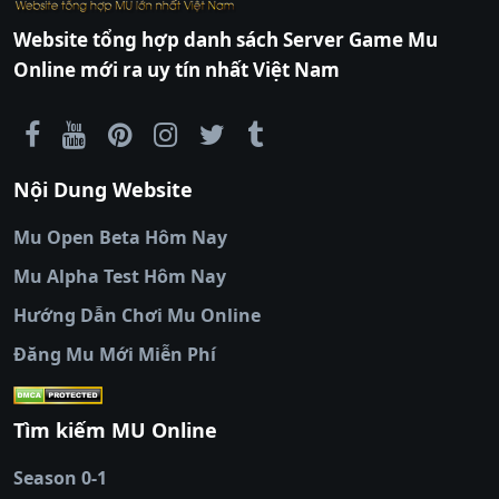
TV
Exp: 100x - Drop: 30%
|
789club
|
789club
|
xoilactv
|
Link
Website tổng hợp danh sách Server Game Mu
xem bóng đá cakhiatv
|
Link xem bóng đá
Kiểu reset: Reset In Game
Online mới ra uy tín nhất Việt Nam
90phut
|
Coi đá banh
Thể loại: Mu Nguyên bản Webzen
Thapcamtv
|
RR88
|
xem bóng đá
|
xem
Antihack: Yes
bóng đá trực tiếp
|
xem bóng đá trực
tuyến
|
trực tiếp bóng đá
|
colatv
|
colatv
Nội Dung Website
bóng đá trực tiếp
|
colatv trực tiếp bóng
đá
|
colatv truc tiep bong da
|
colatv
|
thập
Mu Open Beta Hôm Nay
cẩm tv
|
thapcam
|
xem bóng đá
Mu Alpha Test Hôm Nay
luongsontv
|
trực tiếp bóng đá cakhiatv
|
trực
tiếp bóng đá
Hướng Dẫn Chơi Mu Online
socolive
|
xoso66
|
DABET
|
xem bóng đá
Đăng Mu Mới Miễn Phí
cakhiatv
|
kèo nhà
cái
|
qh88
|
Ok9
|
nhatvip
|
socolive
|
Ku
88
|
tài xỉu
Tìm kiếm MU Online
online
|
sunwin
|
hitclub
|
b52club
|
iwin
cái uy tín
|
kèo nhà
Season 0-1