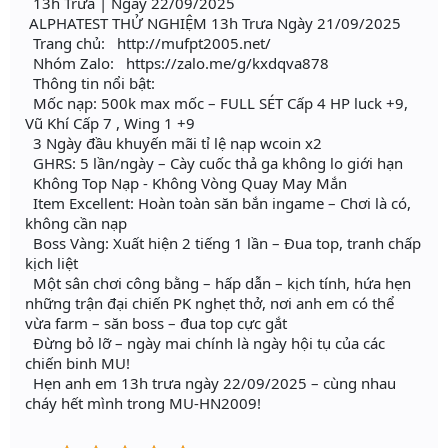
13h Trưa | Ngày 22/09/2025
ALPHATEST THỬ NGHIỆM 13h Trưa Ngày 21/09/2025
Trang chủ: http://mufpt2005.net/
Nhóm Zalo: https://zalo.me/g/kxdqva878
Thông tin nổi bật:
Mốc nạp: 500k max mốc – FULL SÉT Cấp 4 HP luck +9,
Vũ Khí Cấp 7 , Wing 1 +9
3 Ngày đầu khuyến mãi tỉ lệ nạp wcoin x2
GHRS: 5 lần/ngày – Cày cuốc thả ga không lo giới hạn
Không Top Nạp - Không Vòng Quay May Mắn
Item Excellent: Hoàn toàn săn bắn ingame – Chơi là có,
không cần nạp
Boss Vàng: Xuất hiện 2 tiếng 1 lần – Đua top, tranh chấp
kịch liệt
Một sân chơi công bằng – hấp dẫn – kịch tính, hứa hẹn
những trận đại chiến PK nghẹt thở, nơi anh em có thể
vừa farm – săn boss – đua top cực gắt
Đừng bỏ lỡ – ngày mai chính là ngày hội tụ của các
chiến binh MU!
Hẹn anh em 13h trưa ngày 22/09/2025 – cùng nhau
cháy hết mình trong MU-HN2009!