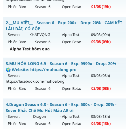
- Phiên Bản:
Season 6
- Open Beta:
01/08
(19h)
MU HỎA LONG 6.9 - 🌍 Website: https://muhoalong.pro
2.
__MU VIỆT__ - Season 6 - Exp: 200x - Drop: 20% - CAM KẾT
Mu mới ra tháng 08 2026 - Mở máy chủ
LÂU DÀI, CÓ GỘP
https://facebook.com/muhoalong
vào 19h ngày
- Server:
KHÁT VỌNG
- Alpha Test:
09/08
(09h)
01/08/2626
- Phiên Bản:
Season 6
- Open Beta:
09/08
(09h)
Exp: 9999x - Drop: 99%
Alpha Test hôm qua
Kiểu reset: Non Reset
__MU VIỆT__ - CAM KẾT LÂU DÀI, CÓ GỘP
3.
MU HỎA LONG 6.9 - Season 6 - Exp: 9999x - Drop: 20% -
Thể loại: Mu Nguyên bản Webzen
Mu mới ra tháng 08 2026 - Mở máy chủ
KHÁT VỌNG
vào
🌍 Website: https://muhoalong.pro
Antihack: XShield
09h ngày 09/08/2626
- Server:
- Alpha Test:
03/08
(08h)
https://facebook.com/muhoalong
Exp: 200x - Drop: 20%
- Phiên Bản:
Season 6
- Open Beta:
03/08
(08h)
Kiểu reset: Reset In Game
Thể loại: Mu Nguyên bản Webzen
MU HỎA LONG 6.9 - 🌍 Website: https://muhoalong.pro
4.
Dragon Season 6.3 - Season 6 - Exp: 500x - Drop: 20% -
Antihack: GoldShield
Mu mới ra tháng 08 2026 - Mở máy chủ
Sever Khắc Chế Mu Hút Máu AE ơi
https://facebook.com/muhoalong
vào 08h ngày
- Server:
Dragon
- Alpha Test:
03/08
(13h)
03/08/2626
- Phiên Bản:
Season 6
- Open Beta:
04/08
(13h)