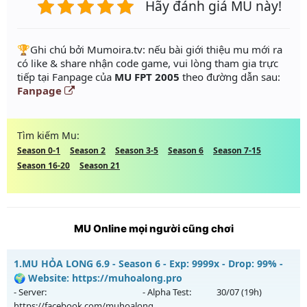
Hãy đánh giá MU này!
️🏆Ghi chú bởi Mumoira.tv: nếu bài giới thiệu mu mới ra
có like & share nhận code game, vui lòng tham gia trực
tiếp tại Fanpage của
MU FPT 2005
theo đường dẫn sau:
Fanpage
Tìm kiếm Mu:
Season 0-1
Season 2
Season 3-5
Season 6
Season 7-15
Season 16-20
Season 21
MU Online mọi người cũng chơi
1.
MU HỎA LONG 6.9 - Season 6 - Exp: 9999x - Drop: 99% -
🌍 Website: https://muhoalong.pro
- Server:
- Alpha Test:
30/07
(19h)
https://facebook.com/muhoalong