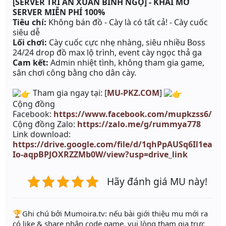
[SERVER TRI ÂN XUÂN BÍNH NGỌ] - KHAI MỞ
SERVER MIỄN PHÍ 100%
Tiêu chí:
Không bán đồ - Cày là có tất cả! - Cày cuốc
siêu dễ
Lối chơi:
Cày cuốc cực nhẹ nhàng, siêu nhiều Boss
24/24 drop đồ max lộ trình, event cày ngọc thả ga
Cam kết:
Admin nhiệt tình, không tham gia game,
sân chơi công bằng cho dân cày.
Tham gia ngay tại: [
MU-PKZ.COM
]
Cộng đồng
Facebook:
https://www.facebook.com/mupkzss6/
Cộng đồng Zalo:
https://zalo.me/g/rummya778
Link download:
https://drive.google.com/file/d/1qhPpAUSq6Il1ea
Io-aqpBPJOXRZZMb0W/view?usp=drive_link
Hãy đánh giá MU này!
️🏆Ghi chú bởi Mumoira.tv: nếu bài giới thiệu mu mới ra
có like & share nhận code game, vui lòng tham gia trực