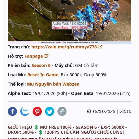
Trang chủ:
https://zalo.me/g/rummya778
Hỗ trợ:
Fanpage
Phiên bản:
Season 6
-
Máy chủ:
GM Có Tâm
Loại Mu:
Reset In Game
, Exp 5000x, Drop 500%
Thể loại:
Mu Nguyên bản Webzen
Alpha Test:
19/01/2026 (20h) -
Open Beta:
19/01/2026 (21h)
16/01/2026 | 23:10
GIỚI THIỆU 💲 MU FREE 100% - SEASON 6 - EXP: 5000X -
DROP: 500% - 💲 120FPS CHỈ CẦN NGƯỜI CHƠI CÙNG!