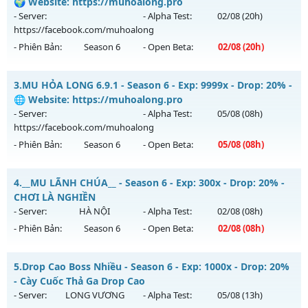
Mu mới ra tháng 08 2026 - Mở máy chủ
🌍 Website: https://muhoalong.pro
https://facebook.com/muhoalong
vào 08h ngày
- Server:
- Alpha Test:
02/08
(20h)
05/08/2626
https://facebook.com/muhoalong
- Phiên Bản:
Season 6
- Open Beta:
02/08
(20h)
Exp: 9999x - Drop: 20%
Kiểu reset: Non Reset
MU HỎA LONG 6.9 - 🌍 Website: https://muhoalong.pro
3.
MU HỎA LONG 6.9.1 - Season 6 - Exp: 9999x - Drop: 20% -
Thể loại: Mu Nguyên bản Webzen
Mu mới ra tháng 08 2026 - Mở máy chủ
🌐 Website: https://muhoalong.pro
Antihack: XShield
https://facebook.com/muhoalong
vào 20h ngày
- Server:
- Alpha Test:
05/08
(08h)
02/08/2626
https://facebook.com/muhoalong
- Phiên Bản:
Season 6
- Open Beta:
05/08
(08h)
Exp: 9999x - Drop: 20%
Kiểu reset: Non Reset
MU HỎA LONG 6.9.1 - 🌐 Website: https://muhoalong.pro
4.
__MU LÃNH CHÚA__ - Season 6 - Exp: 300x - Drop: 20% -
Thể loại: Mu Nguyên bản Webzen
Mu mới ra tháng 08 2026 - Mở máy chủ
CHƠI LÀ NGHIỀN
Antihack: XShield
https://facebook.com/muhoalong
vào 08h ngày
- Server:
HÀ NỘI
- Alpha Test:
02/08
(08h)
05/08/2626
- Phiên Bản:
Season 6
- Open Beta:
02/08
(08h)
Exp: 9999x - Drop: 20%
__MU LÃNH CHÚA__ - CHƠI LÀ NGHIỀN
Kiểu reset: Non Reset
5.
Drop Cao Boss Nhiều - Season 6 - Exp: 1000x - Drop: 20%
Mu mới ra tháng 08 2026 - Mở máy chủ
HÀ NỘI
vào 08h
- Cày Cuốc Thả Ga Drop Cao
Thể loại: Mu Nguyên bản Webzen
ngày 02/08/2626
- Server:
LONG VƯƠNG
- Alpha Test:
05/08
(13h)
Antihack: XShield