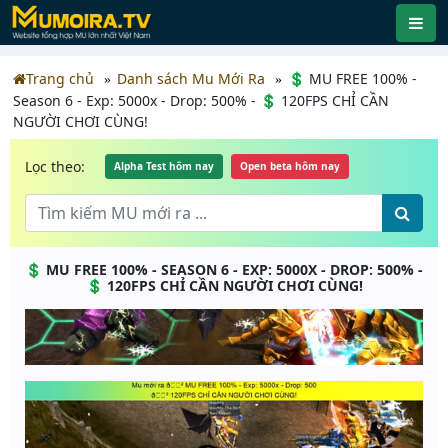
Trang chủ
Danh sách Mu Mới Ra
💲 MU FREE 100% -
Season 6 - Exp: 5000x - Drop: 500% - 💲 120FPS CHỈ CẦN
NGƯỜI CHƠI CÙNG!
Lọc theo:
Alpha Test hôm nay
Open beta hôm nay
💲 MU FREE 100% - SEASON 6 - EXP: 5000X - DROP: 500% -
💲 120FPS CHỈ CẦN NGƯỜI CHƠI CÙNG!