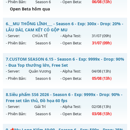
- Phiên Bản:
Season 6
- Open Beta:
06/08
(13h)
Exp: 300x - Drop: 20%
Open Beta hôm qua
Kiểu reset: Reset In Game
Thể loại: Mu Nguyên bản Webzen
Drop Cao Boss Nhiều - Cày Cuốc Thả Ga Drop Cao
6.
__MU THỐNG LĨNH___ - Season 6 - Exp: 300x - Drop: 20% -
Antihack: GoldShield
Mu mới ra tháng 08 2026 - Mở máy chủ
LONG VƯƠNG
vào
LÂU DÀI, CAM KẾT CÓ GỘP MU
13h ngày 06/08/2626
- Server:
CHÚA TỂ
- Alpha Test:
31/07
(09h)
- Phiên Bản:
Season 6
- Open Beta:
31/07
(09h)
Exp: 1000x - Drop: 20%
Kiểu reset: Reset In Game
__MU THỐNG LĨNH___ - LÂU DÀI, CAM KẾT CÓ GỘP MU
7.
CUSTOM SEASON 6.15 - Season 6 - Exp: 9999x - Drop: 90%
Thể loại: Mu Nguyên bản Webzen
Mu mới ra tháng 07 2026 - Mở máy chủ
CHÚA TỂ
vào 09h
- Đua Top thưởng lớn, Free Set
Antihack: GameGuard
ngày 31/07/2626
- Server:
Quân Vương
- Alpha Test:
04/08
(13h)
- Phiên Bản:
Season 6
- Open Beta:
05/08
(13h)
Exp: 300x - Drop: 20%
Kiểu reset: Reset In Game
CUSTOM SEASON 6.15 - Đua Top thưởng lớn, Free Set
8.
Siêu phẩm SS6 2026 - Season 6 - Exp: 9999x - Drop: 90% -
Thể loại: Mu Nguyên bản Webzen
Mu mới ra tháng 08 2026 - Mở máy chủ
Quân Vương
vào
Free set tân thủ, Đồ họa 60 fps
Antihack: UGK ANTIHACK
13h ngày 05/08/2626
- Server:
Giải Trí
- Alpha Test:
02/08
(13h)
- Phiên Bản:
Season 6
- Open Beta:
03/08
(13h)
Exp: 9999x - Drop: 90%
Kiểu reset: Reset In Game
Siêu phẩm SS6 2026 - Free set tân thủ, Đồ họa 60 fps
9.
📌Mu Long Kiếm 19:00 - Season 6 - Exp: 500x - Drop: 25%