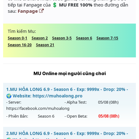
tiếp tại Fanpage của
💲 MU FREE 100%
theo đường dẫn
sau:
Fanpage
Tìm kiếm Mu:
Season 0-1
Season 2
Season 3-5
Season 6
Season 7-15
Season 16-20
Season 21
MU Online mọi người cũng chơi
1.
MU HỎA LONG 6.9 - Season 6 - Exp: 9999x - Drop: 20% -
🌍 Website: https://muhoalong.pro
- Server:
- Alpha Test:
05/08
(08h)
https://facebook.com/muhoalong
- Phiên Bản:
Season 6
- Open Beta:
05/08
(08h)
MU HỎA LONG 6.9 - 🌍 Website: https://muhoalong.pro
2.
MU HỎA LONG 6.9 - Season 6 - Exp: 9999x - Drop: 20% -