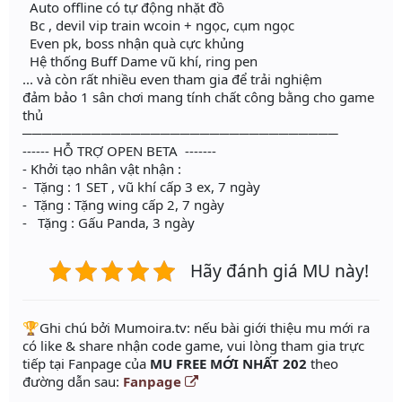
Auto offline có tự động nhặt đồ
Bc , devil vip train wcoin + ngọc, cụm ngọc
Even pk, boss nhận quà cực khủng
Hệ thống Buff Dame vũ khí, ring pen
... và còn rất nhiều even tham gia để trải nghiệm
đảm bảo 1 sân chơi mang tính chất công bằng cho game
thủ
────────────────────────────────
------ HỖ TRỢ OPEN BETA -------
- Khởi tạo nhân vật nhận :
- Tặng : 1 SET , vũ khí cấp 3 ex, 7 ngày
- Tặng : Tặng wing cấp 2, 7 ngày
- Tặng : Gấu Panda, 3 ngày
Hãy đánh giá MU này!
️🏆Ghi chú bởi Mumoira.tv: nếu bài giới thiệu mu mới ra
có like & share nhận code game, vui lòng tham gia trực
tiếp tại Fanpage của
MU FREE MỚI NHẤT 202
theo
đường dẫn sau:
Fanpage