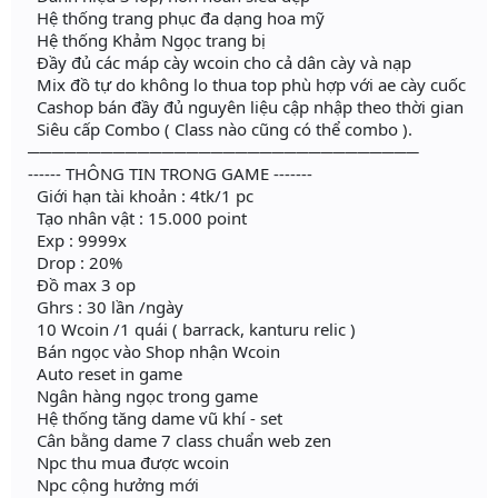
Hệ thống trang phục đa dạng hoa mỹ
Hệ thống Khảm Ngọc trang bị
Đầy đủ các máp cày wcoin cho cả dân cày và nạp
Mix đồ tự do không lo thua top phù hợp với ae cày cuốc
Cashop bán đầy đủ nguyên liệu cập nhập theo thời gian
Siêu cấp Combo ( Class nào cũng có thể combo ).
────────────────────────────────
------ THÔNG TIN TRONG GAME -------
Giới hạn tài khoản : 4tk/1 pc
Tạo nhân vật : 15.000 point
Exp : 9999x
Drop : 20%
Đồ max 3 op
Ghrs : 30 lần /ngày
10 Wcoin /1 quái ( barrack, kanturu relic )
Bán ngọc vào Shop nhận Wcoin
Auto reset in game
Ngân hàng ngọc trong game
Hệ thống tăng dame vũ khí - set
Cân bằng dame 7 class chuẩn web zen
Npc thu mua được wcoin
Npc cộng hưởng mới