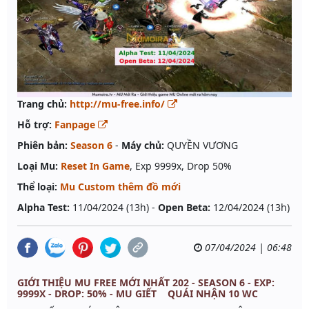
Trang chủ:
http://mu-free.info/
Hỗ trợ:
Fanpage
Phiên bản:
Season 6
-
Máy chủ:
QUYỀN VƯƠNG
Loại Mu:
Reset In Game
, Exp 9999x, Drop 50%
Thể loại:
Mu Custom thêm đồ mới
Alpha Test:
11/04/2024 (13h) -
Open Beta:
12/04/2024 (13h)
07/04/2024 | 06:48
GIỚI THIỆU MU FREE MỚI NHẤT 202 - SEASON 6 - EXP:
9999X - DROP: 50% - MU GIẾT QUÁI NHẬN 10 WC