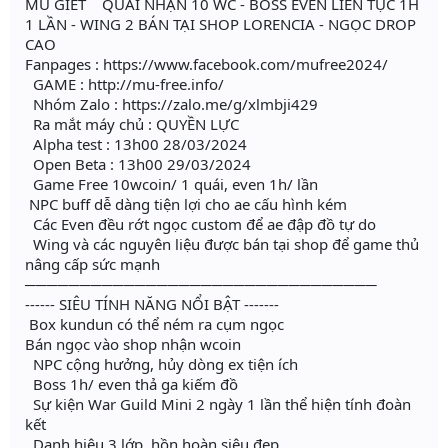
MU GIẾT QUÁI NHẬN 10 WC - BOSS EVEN LIÊN TỤC 1H
1 LẦN - WING 2 BÁN TẠI SHOP LORENCIA - NGỌC DROP
CAO
Fanpages : https://www.facebook.com/mufree2024/
GAME : http://mu-free.info/
Nhóm Zalo : https://zalo.me/g/xlmbji429
Ra mắt máy chủ : QUYỀN LỰC
Alpha test : 13h00 28/03/2024
Open Beta : 13h00 29/03/2024
Game Free 10wcoin/ 1 quái, even 1h/ lần
NPC buff dễ dàng tiện lợi cho ae cấu hình kém
Các Even đều rớt ngọc custom để ae đập đồ tự do
Wing và các nguyên liệu được bán tại shop để game thủ
nâng cấp sức mạnh
────────────────────────────────
------ SIÊU TÍNH NĂNG NỔI BẬT -------
Box kundun có thể ném ra cụm ngọc
Bán ngọc vào shop nhận wcoin
NPC cộng hưởng, hủy dòng ex tiện ích
Boss 1h/ even thả ga kiếm đồ
Sự kiện War Guild Mini 2 ngày 1 lần thể hiện tính đoàn
kết
Danh hiệu 3 lớp, hồn hoàn siêu đẹp