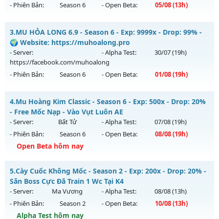
- Phiên Bản:
Season 6
- Open Beta:
05/08
(13h)
Exp: 9999x - Drop: 99%
Kiểu reset: Non Reset
MU HỎA LONG 6.9 - 🌍 Website: https://muhoalong.pro
3.
MU HỎA LONG 6.9 - Season 6 - Exp: 9999x - Drop: 99% -
Thể loại: Mu Nguyên bản Webzen
Mu mới ra tháng 08 2026 - Mở máy chủ
🌍 Website: https://muhoalong.pro
Antihack: Xshiel
https://facebook.com/muhoalong
vào 13h ngày
- Server:
- Alpha Test:
30/07
(19h)
05/08/2626
https://facebook.com/muhoalong
- Phiên Bản:
Season 6
- Open Beta:
01/08
(19h)
Exp: 9999x - Drop: 20%
Kiểu reset: Non Reset
MU HỎA LONG 6.9 - 🌍 Website: https://muhoalong.pro
4.
Mu Hoàng Kim Classic - Season 6 - Exp: 500x - Drop: 20%
Thể loại: Mu Nguyên bản Webzen
Mu mới ra tháng 08 2026 - Mở máy chủ
- Free Mốc Nạp - Vào Vụt Luôn AE
Antihack: XShield
https://facebook.com/muhoalong
vào 19h ngày
- Server:
Bất Tử
- Alpha Test:
07/08
(19h)
01/08/2626
- Phiên Bản:
Season 6
- Open Beta:
08/08
(19h)
Exp: 9999x - Drop: 99%
Open Beta hôm nay
Kiểu reset: Non Reset
Mu Hoàng Kim Classic - Free Mốc Nạp - Vào Vụt Luôn AE
5.
Cày Cuốc Không Mốc - Season 2 - Exp: 200x - Drop: 20% -
Thể loại: Mu Nguyên bản Webzen
Mu mới ra tháng 08 2026 - Mở máy chủ
Bất Tử
vào 19h
Săn Boss Cực Đã Train 1 Wc Tại K4
Antihack: XShield
ngày 08/08/2626
- Server:
Ma Vương
- Alpha Test:
08/08
(13h)
- Phiên Bản:
Season 2
- Open Beta:
10/08
(13h)
Exp: 500x - Drop: 20%
Alpha Test hôm nay