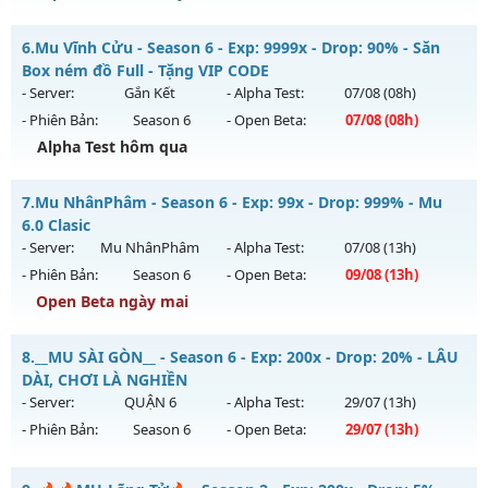
Kiểu reset: Reset In Game
Thể loại: Mu Nguyên bản Webzen
Cày Cuốc Không Mốc - Săn Boss Cực Đã Train 1 Wc Tại K4
6.
Mu Vĩnh Cửu - Season 6 - Exp: 9999x - Drop: 90% - Săn
Antihack: X-Team
Mu mới ra tháng 08 2026 - Mở máy chủ
Ma Vương
vào 13h
Box ném đồ Full - Tặng VIP CODE
ngày 10/08/2626
- Server:
Gắn Kết
- Alpha Test:
07/08
(08h)
- Phiên Bản:
Season 6
- Open Beta:
07/08
(08h)
Exp: 200x - Drop: 20%
Alpha Test hôm qua
Kiểu reset: Reset In Game
Thể loại: Mu Nguyên bản Webzen
Mu Vĩnh Cửu - Săn Box ném đồ Full - Tặng VIP CODE
7.
Mu NhânPhâm - Season 6 - Exp: 99x - Drop: 999% - Mu
Antihack: GameGuard
Mu mới ra tháng 08 2026 - Mở máy chủ
Gắn Kết
vào 08h
6.0 Clasic
ngày 07/08/2626
- Server:
Mu NhânPhâm
- Alpha Test:
07/08
(13h)
- Phiên Bản:
Season 6
- Open Beta:
09/08
(13h)
Exp: 9999x - Drop: 90%
Open Beta ngày mai
Kiểu reset: Reset In Game
Thể loại: Mu Nguyên bản Webzen
Mu NhânPhâm - Mu 6.0 Clasic
8.
__MU SÀI GÒN__ - Season 6 - Exp: 200x - Drop: 20% - LÂU
Antihack: ICMPROTECT ✅ 🔴 ✨ ⚡️
Mu mới ra tháng 08 2026 - Mở máy chủ
Mu NhânPhâm
vào
DÀI, CHƠI LÀ NGHIỀN
13h ngày 09/08/2626
- Server:
QUẬN 6
- Alpha Test:
29/07
(13h)
- Phiên Bản:
Season 6
- Open Beta:
29/07
(13h)
Exp: 99x - Drop: 999%
Kiểu reset: Reset In Game
__MU SÀI GÒN__ - LÂU DÀI, CHƠI LÀ NGHIỀN