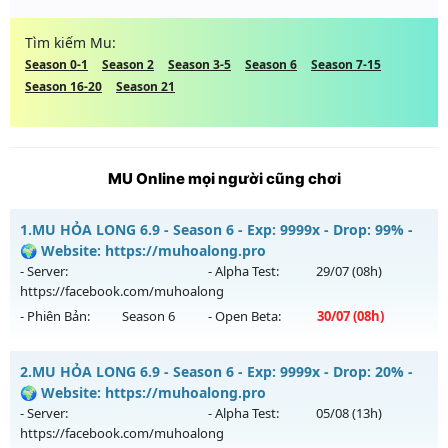
Tìm kiếm Mu:
Season 0-1
Season 2
Season 3-5
Season 6
Season 7-15
Season 16-20
Season 21
MU Online mọi người cũng chơi
1.
MU HỎA LONG 6.9 - Season 6 - Exp: 9999x - Drop: 99% -
🌍 Website: https://muhoalong.pro
- Server:
- Alpha Test:
29/07
(08h)
https://facebook.com/muhoalong
- Phiên Bản:
Season 6
- Open Beta:
30/07
(08h)
MU HỎA LONG 6.9 - 🌍 Website: https://muhoalong.pro
2.
MU HỎA LONG 6.9 - Season 6 - Exp: 9999x - Drop: 20% -
Mu mới ra tháng 07 2026 - Mở máy chủ
🌍 Website: https://muhoalong.pro
https://facebook.com/muhoalong
vào 08h ngày
- Server:
- Alpha Test:
05/08
(13h)
30/07/2626
https://facebook.com/muhoalong