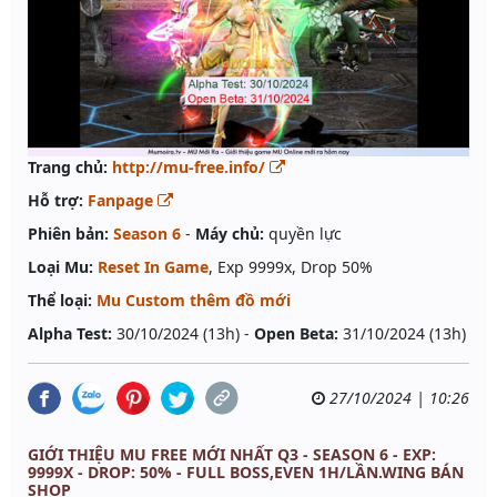
Trang chủ:
http://mu-free.info/
Hỗ trợ:
Fanpage
Phiên bản:
Season 6
-
Máy chủ:
quyền lực
Loại Mu:
Reset In Game
, Exp 9999x, Drop 50%
Thể loại:
Mu Custom thêm đồ mới
Alpha Test:
30/10/2024 (13h) -
Open Beta:
31/10/2024 (13h)
27/10/2024 | 10:26
GIỚI THIỆU MU FREE MỚI NHẤT Q3 - SEASON 6 - EXP:
9999X - DROP: 50% - FULL BOSS,EVEN 1H/LẦN.WING BÁN
SHOP