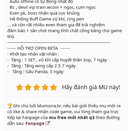
Auto offline có tự động nhặt đồ
Bc , devil vip train wcoin + ngọc, cụm ngọc
Even pk, boss nhận quà cực khủng
Hệ thống Buff Dame vũ khí, ring pen
... và còn rất nhiều even tham gia để trải nghiệm
đảm bảo 1 sân chơi mang tính chất công bằng cho game
thủ
────────────────────────────────
------ HỖ TRỢ OPEN BETA -------
- Khởi tạo nhân vật nhận :
- Tặng : 1 SET , vũ khí cấp huyết thần 3op, 7 ngày
- Tặng : Tặng wing cấp 2.5 7 ngày
- Tặng : Gấu Panda, 3 ngày
Hãy đánh giá MU này!
️🏆Ghi chú bởi Mumoira.tv: nếu bài giới thiệu mu mới ra
có like & share nhận code game, vui lòng tham gia trực
tiếp tại Fanpage của
mu free mới nhất q3
theo đường
dẫn sau:
Fanpage