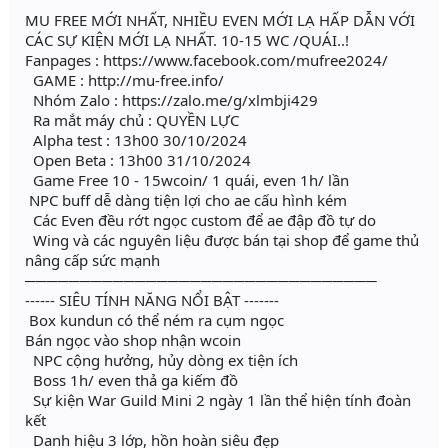
MU FREE MỚI NHẤT, NHIỀU EVEN MỚI LẠ HẤP DẪN VỚI
CÁC SỰ KIỆN MỚI LẠ NHẤT. 10-15 WC /QUÁI..!
Fanpages : https://www.facebook.com/mufree2024/
GAME : http://mu-free.info/
Nhóm Zalo : https://zalo.me/g/xlmbji429
Ra mắt máy chủ : QUYỀN LỰC
Alpha test : 13h00 30/10/2024
Open Beta : 13h00 31/10/2024
Game Free 10 - 15wcoin/ 1 quái, even 1h/ lần
NPC buff dễ dàng tiện lợi cho ae cấu hình kém
Các Even đều rớt ngọc custom để ae đập đồ tự do
Wing và các nguyên liệu được bán tại shop để game thủ
nâng cấp sức mạnh
────────────────────────────────
------ SIÊU TÍNH NĂNG NỔI BẬT -------
Box kundun có thể ném ra cụm ngọc
Bán ngọc vào shop nhận wcoin
NPC cộng hưởng, hủy dòng ex tiện ích
Boss 1h/ even thả ga kiếm đồ
Sự kiện War Guild Mini 2 ngày 1 lần thể hiện tính đoàn
kết
Danh hiệu 3 lớp, hồn hoàn siêu đẹp