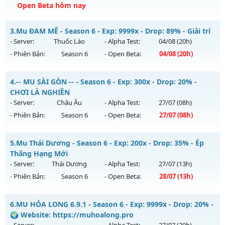
Open Beta hôm nay
Kiểu reset: Reset In Game
Thể loại: Mu Custom thêm đồ mới
Huyền Giới - Siêng Năng Làm Nên Tất Cả
3.
Mu ĐAM MÊ - Season 6 - Exp: 9999x - Drop: 89% - Giải trí
Antihack: UKG
Mu mới ra tháng 08 2026 - Mở máy chủ
Huyền Giới
vào 19h
- Server:
Thuốc Lào
- Alpha Test:
04/08
(20h)
ngày 06/08/2626
- Phiên Bản:
Season 6
- Open Beta:
04/08
(20h)
Exp: 9999x - Drop: 999%
Mu ĐAM MÊ - Giải trí
Kiểu reset: Reset In Game
4.
-- MU SÀI GÒN -- - Season 6 - Exp: 300x - Drop: 20% -
Mu mới ra tháng 08 2026 - Mở máy chủ
Thuốc Lào
vào 20h
CHƠI LÀ NGHIỀN
Thể loại: Mu Custom thêm đồ mới
ngày 04/08/2626
- Server:
Châu Âu
- Alpha Test:
27/07
(08h)
Antihack: Anti
- Phiên Bản:
Season 6
- Open Beta:
27/07
(08h)
Exp: 9999x - Drop: 89%
Kiểu reset: Reset In Game
-- MU SÀI GÒN -- - CHƠI LÀ NGHIỀN
5.
Mu Thái Dương - Season 6 - Exp: 200x - Drop: 35% - Ép
Thể loại: Mu Bán Đồ Full Trong Shop
Mu mới ra tháng 07 2026 - Mở máy chủ
Châu Âu
vào 08h
Thăng Hạng Mới
Antihack: UGK
ngày 27/07/2626
- Server:
Thái Dương
- Alpha Test:
27/07
(13h)
- Phiên Bản:
Season 6
- Open Beta:
28/07
(13h)
Exp: 300x - Drop: 20%
Kiểu reset: Reset In Game
Mu Thái Dương - Ép Thăng Hạng Mới
6.
MU HỎA LONG 6.9.1 - Season 6 - Exp: 9999x - Drop: 20% -
Thể loại: Mu Nguyên bản Webzen
Mu mới ra tháng 07 2026 - Mở máy chủ
Thái Dương
vào
🌍 Website: https://muhoalong.pro
Antihack: UGK ANTIHACK
13h ngày 28/07/2626