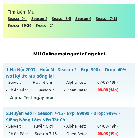
Tìm kiếm Mu:
Season 0-1
Season 2
Season 3-5
Season 6
Season 7-15
Season 16-20
Season 21
MU Online mọi người cũng chơi
1.
Hà Nội 2003 - Hoài N - Season 2 - Exp: 300x - Drop: 40% -
Nơi ký ức MU sống lại
- Server:
Hoài Niệm
- Alpha Test:
07/08
(19h)
- Phiên Bản:
Season 2
- Open Beta:
08/08
(14h)
Alpha Test ngày mai
Hà Nội 2003 - Hoài N - Nơi ký ức MU sống lại
2.
Huyền Giới - Season 7-15 - Exp: 9999x - Drop: 999% -
Mu mới ra tháng 08 2026 - Mở máy chủ
Hoài Niệm
vào 14h
Siêng Năng Làm Nên Tất Cả
ngày 08/08/2626
- Server:
Huyền Giới
- Alpha Test:
04/08
(19h)
- Phiên Bản:
Season 7-15
- Open Beta:
06/08
(19h)
Exp: 300x - Drop: 40%