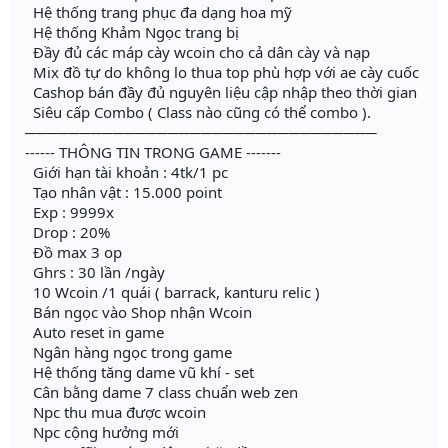
Hệ thống trang phục đa dạng hoa mỹ
Hệ thống Khảm Ngọc trang bị
Đầy đủ các máp cày wcoin cho cả dân cày và nạp
Mix đồ tự do không lo thua top phù hợp với ae cày cuốc
Cashop bán đầy đủ nguyên liệu cập nhập theo thời gian
Siêu cấp Combo ( Class nào cũng có thể combo ).
────────────────────────────────
------ THÔNG TIN TRONG GAME -------
Giới hạn tài khoản : 4tk/1 pc
Tạo nhân vật : 15.000 point
Exp : 9999x
Drop : 20%
Đồ max 3 op
Ghrs : 30 lần /ngày
10 Wcoin /1 quái ( barrack, kanturu relic )
Bán ngọc vào Shop nhận Wcoin
Auto reset in game
Ngân hàng ngọc trong game
Hệ thống tăng dame vũ khí - set
Cân bằng dame 7 class chuẩn web zen
Npc thu mua được wcoin
Npc cộng hưởng mới