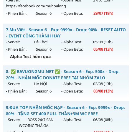
- Server:
- Alpha Test:
27/07
(20h)
https://facebook.com/muhoalong
Exp: 200x - Drop: 35%
- Phiên Bản:
Season 6
- Open Beta:
29/07
(19h)
Kiểu reset: Reset In Game
Thể loại: Mu Custom thêm đồ mới
MU HỎA LONG 6.9.1 - 🌍 Website: https://muhoalong.pro
7.
Mu Việt - Season 6 - Exp: 9999x - Drop: 90% - RESET AUTO
Antihack: CheatGuard
Mu mới ra tháng 07 2026 - Mở máy chủ
- EVENT CÔNG THÀNH HAY
https://facebook.com/muhoalong
vào 19h ngày
- Server:
Dễ Chơi
- Alpha Test:
05/08
(13h)
29/07/2626
- Phiên Bản:
Season 6
- Open Beta:
05/08
(13h)
Exp: 9999x - Drop: 20%
Alpha Test hôm qua
Kiểu reset: Non Reset
Mu Việt - RESET AUTO - EVENT CÔNG THÀNH HAY
8.
✅ BAVUONGMU.NET ✅ - Season 6 - Exp: 500x - Drop:
Thể loại: Mu Nguyên bản Webzen
Mu mới ra tháng 08 2026 - Mở máy chủ
Dễ Chơi
vào 13h
20% - NHẬN MỐC DONATE FREE TẠI NHÓM ZALO
Antihack: Xshiel
ngày 05/08/2626
- Server:
HÀ NỘI
- Alpha Test:
02/08
(13h)
- Phiên Bản:
Season 6
- Open Beta:
03/08
(13h)
Exp: 9999x - Drop: 90%
Kiểu reset: Reset In Game
✅ BAVUONGMU.NET ✅ - NHẬN MỐC DONATE FREE TẠI
9.
ĐUA TOP NHẬN MỐC NẠP - Season 6 - Exp: 9999x - Drop:
Thể loại: Mu Nguyên bản Webzen
NHÓM ZALO
80% - TẶNG SET 400 FULL THẦN+3M WC FREE
Antihack: ICMPROTECT ✅ 🔴 ✨ ⚡️
Mu mới ra tháng 08 2026 - Mở máy chủ
HÀ NỘI
vào 13h
- Server:
BOSS 24/7 SĂN
- Alpha Test:
06/08
(08h)
ngày 03/08/2626
WCOINC THẢ GA