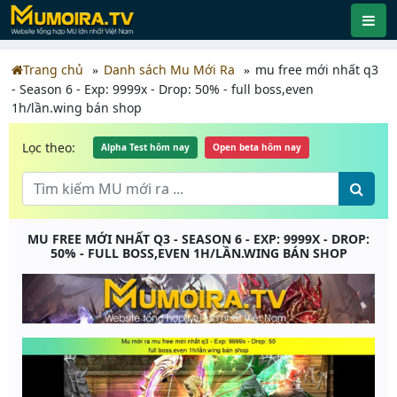
Trang chủ
Danh sách Mu Mới Ra
mu free mới nhất q3
- Season 6 - Exp: 9999x - Drop: 50% - full boss,even
1h/lần.wing bán shop
Lọc theo:
Alpha Test hôm nay
Open beta hôm nay
MU FREE MỚI NHẤT Q3 - SEASON 6 - EXP: 9999X - DROP:
50% - FULL BOSS,EVEN 1H/LẦN.WING BÁN SHOP