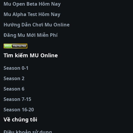
Mu Open Beta Hôm Nay
cẩm tv
|
thapcam
|
xem bóng đá
Mu Alpha Test Hôm Nay
luongsontv
|
trực tiếp bóng đá cakhiatv
|
trực
tiếp bóng đá
Hướng Dẫn Chơi Mu Online
socolive
|
xoso66
|
DABET
|
xem bóng đá
Đăng Mu Mới Miễn Phí
cakhiatv
|
kèo nhà
cái
|
qh88
|
Ok9
|
nhatvip
|
socolive
|
Ku
88
|
tài xỉu
Tìm kiếm MU Online
online
|
sunwin
|
hitclub
|
b52club
|
iwin
cái uy tín
|
kèo nhà
Season 0-1
cái
|
nowgoal
|
1gom
|
net88
|
max88
|
Season 2
đĩa
|
bắn cá đổi
thưởng
Season 6
|
https://bongdalu.ceo
|
trang chủ
fly88
|
new88
|
https://keonhacai.claims/
|
ht
Season 7-15
bóng đá
|
NEW88
|
socolive
Season 16-20
tv
|
hitclub
|
ok9
|
Hitclub
|
Vic88
|
Red8
win
|
Xoilac
|
open 88
|
open 88
|
sun
Về chúng tôi
win
|
hit club
|
Kingfun
|
game bài đổi
Điều khoản sử dụng