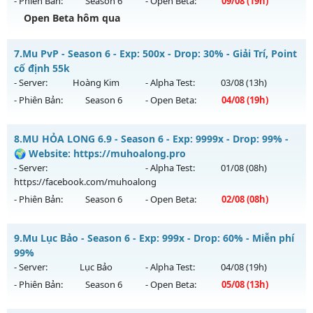
- Phiên Bản:
Season 6
- Open Beta:
09/08
(19h)
Exp: 200x - Drop: 20%
Open Beta hôm qua
Kiểu reset: Reset In Game
Thể loại: Mu Nguyên bản Webzen
MU THIÊN MỆNH - SEASON 6.3 CLASSIC
7.
Mu PvP - Season 6 - Exp: 500x - Drop: 30% - Giải Trí, Point
Antihack: GoldShield
Mu mới ra tháng 08 2026 - Mở máy chủ
THIÊN MỆNH
vào
cố định 55k
19h ngày 09/08/2626
- Server:
Hoàng Kim
- Alpha Test:
03/08
(13h)
- Phiên Bản:
Season 6
- Open Beta:
04/08
(19h)
Exp: 500x - Drop: 20%
Kiểu reset: Reset In Game
Mu PvP - Giải Trí, Point cố định 55k
8.
MU HỎA LONG 6.9 - Season 6 - Exp: 9999x - Drop: 99% -
Thể loại: Mu Nguyên bản Webzen
Mu mới ra tháng 08 2026 - Mở máy chủ
Hoàng Kim
vào 19h
🌍 Website: https://muhoalong.pro
Antihack: Antihack chạy bằng cơm
ngày 04/08/2626
- Server:
- Alpha Test:
01/08
(08h)
https://facebook.com/muhoalong
Exp: 500x - Drop: 30%
- Phiên Bản:
Season 6
- Open Beta:
02/08
(08h)
Kiểu reset: Reset In Game
Thể loại: Mu Nguyên bản Webzen
MU HỎA LONG 6.9 - 🌍 Website: https://muhoalong.pro
9.
Mu Lục Bảo - Season 6 - Exp: 999x - Drop: 60% - Miễn phí
Antihack: Anti Vip bắt hack tuyệt đối
Mu mới ra tháng 08 2026 - Mở máy chủ
99%
https://facebook.com/muhoalong
vào 08h ngày
- Server:
Lục Bảo
- Alpha Test:
04/08
(19h)
02/08/2626
- Phiên Bản:
Season 6
- Open Beta:
05/08
(13h)
Exp: 9999x - Drop: 99%