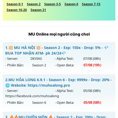
Season 0-1
Season 2
Season 3-5
Season 6
Season 7-15
Season 16-20
Season 21
MU Online mọi người cũng chơi
1.
💥 MU HÀ NỘI 💥 - Season 2 - Exp: 150x - Drop: 5% - 💎
ĐUA TOP NHẬN ATM- pk 24/24💎
- Server:
DEVIAS
- Alpha Test:
07/08
(08h)
- Phiên Bản:
Season 2
- Open Beta:
07/08
(19h)
💥 MU HÀ NỘI 💥 - 💎 ĐUA TOP NHẬN ATM- pk 24/24💎
2.
MU HỎA LONG 6.9.1 - Season 6 - Exp: 9999x - Drop: 20% -
Mu mới ra tháng 08 2026 - Mở máy chủ
DEVIAS
vào 19h
🌐 Website: https://muhoalong.pro
ngày 07/08/2626
- Server:
- Alpha Test:
05/08
(08h)
https://facebook.com/muhoalong
Exp: 150x - Drop: 5%
- Phiên Bản:
Season 6
- Open Beta:
05/08
(08h)
Kiểu reset: Reset In Game
Thể loại: Mu Nguyên bản Webzen
MU HỎA LONG 6.9.1 - 🌐 Website: https://muhoalong.pro
3.
🔥🔥MU-THIÊN MÔN 🔥 - Season 2 - Exp: 200x - Drop: