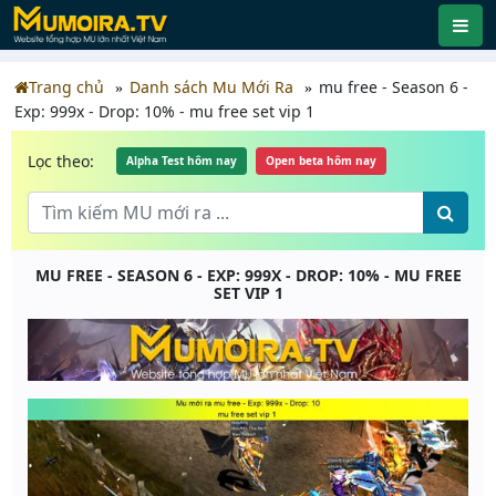
Trang chủ
Danh sách Mu Mới Ra
mu free - Season 6 -
Exp: 999x - Drop: 10% - mu free set vip 1
Lọc theo:
Alpha Test hôm nay
Open beta hôm nay
MU FREE - SEASON 6 - EXP: 999X - DROP: 10% - MU FREE
SET VIP 1