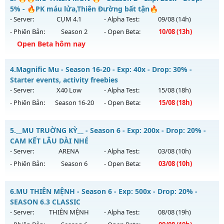
Antihack: BDCAM
Mu mới ra tháng 08 2026 - Mở máy chủ
5% - 🔥PK máu lửa,Thiên Đường bất tận🔥
https://facebook.com/muhoalong
vào 08h ngày
- Server:
CỤM 4.1
- Alpha Test:
09/08
(14h)
05/08/2626
- Phiên Bản:
Season 2
- Open Beta:
10/08
(13h)
Exp: 9999x - Drop: 20%
Open Beta hôm nay
Kiểu reset: Non Reset
🔥🔥MU-THIÊN MÔN 🔥 - 🔥PK máu lửa,Thiên Đường bất
4.
Magnific Mu - Season 16-20 - Exp: 40x - Drop: 30% -
Thể loại: Mu Nguyên bản Webzen
tận🔥
Starter events, activity freebies
Antihack: XShield
Mu mới ra tháng 08 2026 - Mở máy chủ
CỤM 4.1
vào 13h
- Server:
X40 Low
- Alpha Test:
15/08
(18h)
ngày 10/08/2626
- Phiên Bản:
Season 16-20
- Open Beta:
15/08
(18h)
Exp: 200x - Drop: 5%
Magnific Mu - Starter events, activity freebies
Kiểu reset: Reset In Game
5.
__MU TRUỜNG KỲ__ - Season 6 - Exp: 200x - Drop: 20% -
Mu mới ra tháng 08 2026 - Mở máy chủ
X40 Low
vào 18h
CAM KẾT LÂU DÀI NHÉ
Thể loại: Mu Nguyên bản Webzen
ngày 15/08/2626
- Server:
ARENA
- Alpha Test:
03/08
(10h)
Antihack: Sharkguard
- Phiên Bản:
Season 6
- Open Beta:
03/08
(10h)
Exp: 40x - Drop: 30%
Kiểu reset: Reset In Game
__MU TRUỜNG KỲ__ - CAM KẾT LÂU DÀI NHÉ
6.
MU THIÊN MỆNH - Season 6 - Exp: 500x - Drop: 20% -
Thể loại: Mu Nguyên bản Webzen
Mu mới ra tháng 08 2026 - Mở máy chủ
ARENA
vào 10h
SEASON 6.3 CLASSIC
Antihack: Mega-Anti
ngày 03/08/2626
- Server:
THIÊN MỆNH
- Alpha Test:
08/08
(19h)