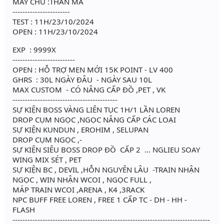
MÁY CHỦ :THẦN MA
-----------------------
TEST : 11H/23/10/2024
OPEN : 11H/23/10/2024
EXP : 9999X
-------------------------
OPEN : HỖ TRỢ MEN MỚI 15K POINT - LV 400
GHRS : 30L NGÀY ĐÂU - NGÀY SAU 10L
MAX CUSTOM - CÓ NÂNG CẤP ĐỒ ,PET , VK
------------------------------------------
SỰ KIỆN BOSS VÀNG LIÊN TỤC 1H/1 LẦN LOREN
DROP CỤM NGỌC ,NGỌC NÂNG CẤP CÁC LOẠI
SỰ KIỆN KUNDUN , EROHIM , SELUPAN
DROP CỤM NGỌC ,-
SỰ KIỆN SIÊU BOSS DROP ĐỒ CẤP 2 ... NGLIEU SOAY
WING MIX SÉT , PET
SỰ KIỆN BC , DEVIL ,HỖN NGUYÊN LÂU -TRAIN NHẬN
NGỌC , WIN NHẬN WCOI , NGỌC FULL ,
MÁP TRAIN WCOI ,ARENA , K4 ,3RACK
NPC BUFF FREE LOREN , FREE 1 CẤP TC - DH - HH -
FLASH
-------------------------------------------------------------------------------