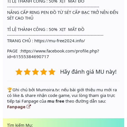
TỈ LỆ THÀNH CÔNG : 50% XỊT MẤT ĐỒ
-----------------------------------------------------------------
NÂNG CẤP RING PEN ĐỒ TỪ SÉT CẤP BẠC TRỞ NÊN ĐẾN
SÉT CAO THỦ
TỈ LỆ THÀNH CÔNG : 50% XỊT MẤT ĐỒ
--------------------------------------------------------------------
TRANG CHỦ : https://mu-free2024.info/
PAGE :https://www.facebook.com/profile.php?
id=61555384690717
Hãy đánh giá MU này!
️🏆Ghi chú bởi Mumoira.tv: nếu bài giới thiệu mu mới ra
có like & share nhận code game, vui lòng tham gia trực
tiếp tại Fanpage của
mu free
theo đường dẫn sau:
Fanpage
Tìm kiếm Mu: