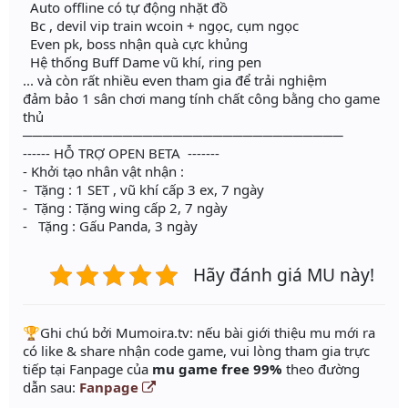
Auto offline có tự động nhặt đồ
Bc , devil vip train wcoin + ngọc, cụm ngọc
Even pk, boss nhận quà cực khủng
Hệ thống Buff Dame vũ khí, ring pen
... và còn rất nhiều even tham gia để trải nghiệm
đảm bảo 1 sân chơi mang tính chất công bằng cho game
thủ
────────────────────────────────
------ HỖ TRỢ OPEN BETA -------
- Khởi tạo nhân vật nhận :
- Tặng : 1 SET , vũ khí cấp 3 ex, 7 ngày
- Tặng : Tặng wing cấp 2, 7 ngày
- Tặng : Gấu Panda, 3 ngày
Hãy đánh giá MU này!
️🏆Ghi chú bởi Mumoira.tv: nếu bài giới thiệu mu mới ra
có like & share nhận code game, vui lòng tham gia trực
tiếp tại Fanpage của
mu game free 99%
theo đường
dẫn sau:
Fanpage