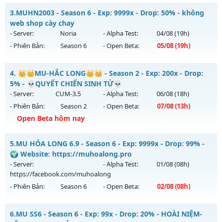
Kiểu reset: Reset In Game
MUSEASON 6.3 - free cày cuốc
3.
MUHN2003 - Season 6 - Exp: 9999x - Drop: 50% - không
Thể loại: Mu Nguyên bản Webzen
Mu mới ra tháng 08 2026 - Mở máy chủ
Lục Địa Xưa
vào
web shop cày chay
Antihack: UGK ANTIHACK
13h ngày 01/08/2626
- Server:
Noria
- Alpha Test:
04/08
(19h)
- Phiên Bản:
Season 6
- Open Beta:
05/08
(19h)
Exp: 100x - Drop: 10%
Kiểu reset: Reset In Game
MUHN2003 - không web shop cày chay
4.
👑👑MU-HẮC LONG👑👑 - Season 2 - Exp: 200x - Drop:
Thể loại: Mu Nguyên bản Webzen
Mu mới ra tháng 08 2026 - Mở máy chủ
Noria
vào 19h ngày
5% - 💀QUYẾT CHIẾN SINH TỬ💀
Antihack: hoàn toàn mới
05/08/2626
- Server:
CUM-3.5
- Alpha Test:
06/08
(18h)
- Phiên Bản:
Season 2
- Open Beta:
07/08
(13h)
Exp: 9999x - Drop: 50%
Open Beta hôm nay
Kiểu reset: Reset In Game
Thể loại: Mu Nguyên bản Webzen
👑👑MU-HẮC LONG👑👑 - 💀QUYẾT CHIẾN SINH TỬ💀
5.
MU HỎA LONG 6.9 - Season 6 - Exp: 9999x - Drop: 99% -
Antihack: XSHield
Mu mới ra tháng 08 2026 - Mở máy chủ
CUM-3.5
vào 13h
🌍 Website: https://muhoalong.pro
ngày 07/08/2626
- Server:
- Alpha Test:
01/08
(08h)
https://facebook.com/muhoalong
Exp: 200x - Drop: 5%
- Phiên Bản:
Season 6
- Open Beta:
02/08
(08h)
Kiểu reset: Reset In Game
Thể loại: Mu Nguyên bản Webzen
MU HỎA LONG 6.9 - 🌍 Website: https://muhoalong.pro
6.
MU SS6 - Season 6 - Exp: 99x - Drop: 20% - HOÀI NIỆM-