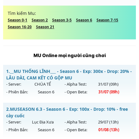
Tìm kiếm Mu:
Season 0-1
Season 2
Season 3-5
Season 6
Season 7-15
Season 16-20
Season 21
MU Online mọi người cũng chơi
1.
__MU THỐNG LĨNH___ - Season 6 - Exp: 300x - Drop: 20% -
LÂU DÀI, CAM KẾT CÓ GỘP MU
- Server:
CHÚA TỂ
- Alpha Test:
31/07
(09h)
- Phiên Bản:
Season 6
- Open Beta:
31/07
(09h)
__MU THỐNG LĨNH___ - LÂU DÀI, CAM KẾT CÓ GỘP MU
2.
MUSEASON 6.3 - Season 6 - Exp: 100x - Drop: 10% - free
Mu mới ra tháng 07 2026 - Mở máy chủ
CHÚA TỂ
vào 09h
cày cuốc
ngày 31/07/2626
- Server:
Lục Địa Xưa
- Alpha Test:
29/07
(13h)
- Phiên Bản:
Season 6
- Open Beta:
01/08
(13h)
Exp: 300x - Drop: 20%