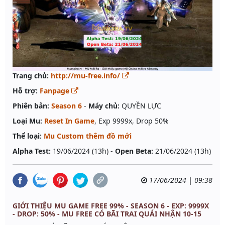
Trang chủ:
http://mu-free.info/
Hỗ trợ:
Fanpage
Phiên bản:
Season 6
-
Máy chủ:
QUYỀN LỰC
Loại Mu:
Reset In Game
, Exp 9999x, Drop 50%
Thể loại:
Mu Custom thêm đồ mới
Alpha Test:
19/06/2024 (13h) -
Open Beta:
21/06/2024 (13h)
17/06/2024 | 09:38
GIỚI THIỆU MU GAME FREE 99% - SEASON 6 - EXP: 9999X
- DROP: 50% - MU FREE CÓ BÃI TRAI QUÁI NHẬN 10-15