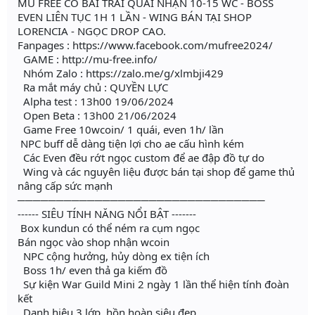
MU FREE CÓ BÃI TRAI QUÁI NHẬN 10-15 WC - BOSS
EVEN LIÊN TỤC 1H 1 LẦN - WING BÁN TẠI SHOP
LORENCIA - NGỌC DROP CAO.
Fanpages : https://www.facebook.com/mufree2024/
GAME : http://mu-free.info/
Nhóm Zalo : https://zalo.me/g/xlmbji429
Ra mắt máy chủ : QUYỀN LỰC
Alpha test : 13h00 19/06/2024
Open Beta : 13h00 21/06/2024
Game Free 10wcoin/ 1 quái, even 1h/ lần
NPC buff dễ dàng tiện lợi cho ae cấu hình kém
Các Even đều rớt ngọc custom để ae đập đồ tự do
Wing và các nguyên liệu được bán tại shop để game thủ
nâng cấp sức mạnh
────────────────────────────────
------ SIÊU TÍNH NĂNG NỔI BẬT -------
Box kundun có thể ném ra cụm ngọc
Bán ngọc vào shop nhận wcoin
NPC cộng hưởng, hủy dòng ex tiện ích
Boss 1h/ even thả ga kiếm đồ
Sự kiện War Guild Mini 2 ngày 1 lần thể hiện tính đoàn
kết
Danh hiệu 3 lớp, hồn hoàn siêu đẹp