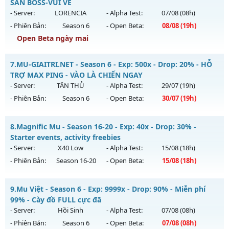
Antihack: Sharkguard
Mu mới ra tháng 08 2026 - Mở máy chủ
SĂN BOSS-VUI VẺ
https://facebook.com/muhoalong
vào 08h ngày
- Server:
LORENCIA
- Alpha Test:
07/08
(08h)
02/08/2626
- Phiên Bản:
Season 6
- Open Beta:
08/08
(19h)
Exp: 9999x - Drop: 99%
Open Beta ngày mai
Kiểu reset: Non Reset
MU SS6 - HOÀI NIỆM-SĂN BOSS-VUI VẺ
7.
MU-GIAITRI.NET - Season 6 - Exp: 500x - Drop: 20% - HỖ
Thể loại: Mu Nguyên bản Webzen
Mu mới ra tháng 08 2026 - Mở máy chủ
LORENCIA
vào 19h
TRỢ MAX PING - VÀO LÀ CHIẾN NGAY
Antihack: XShield
ngày 08/08/2626
- Server:
TÂN THỦ
- Alpha Test:
29/07
(19h)
- Phiên Bản:
Season 6
- Open Beta:
30/07
(19h)
Exp: 99x - Drop: 20%
Kiểu reset: Non Reset
MU-GIAITRI.NET - HỖ TRỢ MAX PING - VÀO LÀ CHIẾN NGAY
8.
Magnific Mu - Season 16-20 - Exp: 40x - Drop: 30% -
Thể loại: Mu Nguyên bản Webzen
Mu mới ra tháng 07 2026 - Mở máy chủ
TÂN THỦ
vào 19h
Starter events, activity freebies
Antihack: OK
ngày 30/07/2626
- Server:
X40 Low
- Alpha Test:
15/08
(18h)
- Phiên Bản:
Season 16-20
- Open Beta:
15/08
(18h)
Exp: 500x - Drop: 20%
Kiểu reset: Reset In Game
Magnific Mu - Starter events, activity freebies
9.
Mu Việt - Season 6 - Exp: 9999x - Drop: 90% - Miễn phí
Thể loại: Mu Nguyên bản Webzen
Mu mới ra tháng 08 2026 - Mở máy chủ
X40 Low
vào 18h
99% - Cày đồ FULL cực đã
Antihack: FPS 60 - CHỐNG HACK 100%
ngày 15/08/2626
- Server:
Hồi Sinh
- Alpha Test:
07/08
(08h)
- Phiên Bản:
Season 6
- Open Beta:
07/08
(08h)
Exp: 40x - Drop: 30%