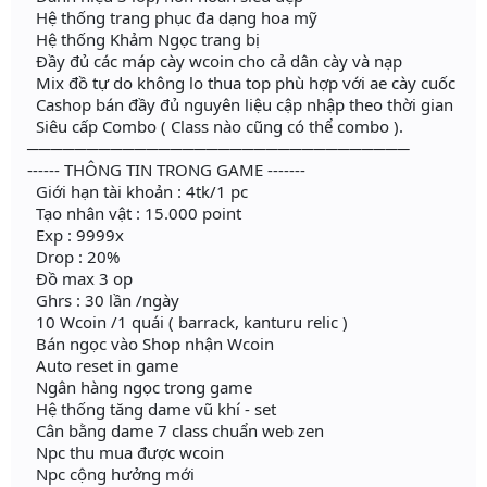
Hệ thống trang phục đa dạng hoa mỹ
Hệ thống Khảm Ngọc trang bị
Đầy đủ các máp cày wcoin cho cả dân cày và nạp
Mix đồ tự do không lo thua top phù hợp với ae cày cuốc
Cashop bán đầy đủ nguyên liệu cập nhập theo thời gian
Siêu cấp Combo ( Class nào cũng có thể combo ).
────────────────────────────────
------ THÔNG TIN TRONG GAME -------
Giới hạn tài khoản : 4tk/1 pc
Tạo nhân vật : 15.000 point
Exp : 9999x
Drop : 20%
Đồ max 3 op
Ghrs : 30 lần /ngày
10 Wcoin /1 quái ( barrack, kanturu relic )
Bán ngọc vào Shop nhận Wcoin
Auto reset in game
Ngân hàng ngọc trong game
Hệ thống tăng dame vũ khí - set
Cân bằng dame 7 class chuẩn web zen
Npc thu mua được wcoin
Npc cộng hưởng mới