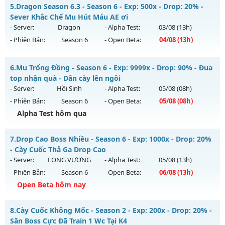
Mu Kim Long - Ép Thăng Hạng Mới
Kiểu reset: Non Reset
5.
Dragon Season 6.3 - Season 6 - Exp: 500x - Drop: 20% -
Mu mới ra tháng 07 2026 - Mở máy chủ
Kim Long
vào 13h
Sever Khắc Chế Mu Hút Máu AE ơi
Thể loại: Mu Nguyên bản Webzen
ngày 28/07/2626
- Server:
Dragon
- Alpha Test:
03/08
(13h)
Antihack: Xshiel
- Phiên Bản:
Season 6
- Open Beta:
04/08
(13h)
Exp: 200x - Drop: 35%
Kiểu reset: Reset In Game
Dragon Season 6.3 - Sever Khắc Chế Mu Hút Máu AE ơi
6.
Mu Trống Đồng - Season 6 - Exp: 9999x - Drop: 90% - Đua
Thể loại: Mu Custom thêm đồ mới
Mu mới ra tháng 08 2026 - Mở máy chủ
Dragon
vào 13h
top nhận quà - Dân cày lên ngôi
Antihack: CheatGuard
ngày 04/08/2626
- Server:
Hồi Sinh
- Alpha Test:
05/08
(08h)
- Phiên Bản:
Season 6
- Open Beta:
05/08
(08h)
Exp: 500x - Drop: 20%
Alpha Test hôm qua
Kiểu reset: Reset In Game
Thể loại: Mu Nguyên bản Webzen
Mu Trống Đồng - Đua top nhận quà - Dân cày lên ngôi
7.
Drop Cao Boss Nhiều - Season 6 - Exp: 1000x - Drop: 20%
Antihack: Antihack
Mu mới ra tháng 08 2026 - Mở máy chủ
Hồi Sinh
vào 08h
- Cày Cuốc Thả Ga Drop Cao
ngày 05/08/2626
- Server:
LONG VƯƠNG
- Alpha Test:
05/08
(13h)
- Phiên Bản:
Season 6
- Open Beta:
06/08
(13h)
Exp: 9999x - Drop: 90%
Open Beta hôm nay
Kiểu reset: Reset In Game
Thể loại: Mu Nguyên bản Webzen
Drop Cao Boss Nhiều - Cày Cuốc Thả Ga Drop Cao
8.
Cày Cuốc Không Mốc - Season 2 - Exp: 200x - Drop: 20% -
Antihack: ICMPROTECT ✅ 🔴 ✨ ⚡️
Mu mới ra tháng 08 2026 - Mở máy chủ
LONG VƯƠNG
vào
Săn Boss Cực Đã Train 1 Wc Tại K4