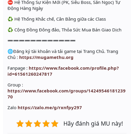
⛔ Hệ Thống Sự Kiện Mới (PK, Siêu Boss, Săn Ngọc) Tự
Động Hàng Ngày
♻️ Hệ Thống Khắc chế, Cân Bằng giữa các Class
♻️ Cộng Đồng Đông đảo, Thỏa Sức Mua Bán Giao Dịch
➖➖➖➖➖➖➖➖➖➖➖➖
🌐Đăng ký tài khoản và tải game tại Trang Chủ. Trang
Chủ :
https://mugamethu.org
Fanpage :
https://www.facebook.com/profile.php?
id=61561260247817
Group :
https://www.facebook.com/groups/14249546181239
70
Zalo
https://zalo.me/g/rxnfpy297
Hãy đánh giá MU này!