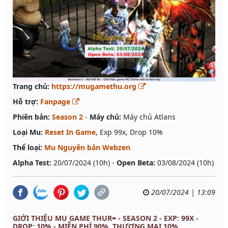
Trang chủ:
https://mugamethu.org
Hỗ trợ:
Fanpage
Phiên bản:
Season 2
-
Máy chủ:
Máy chủ Atlans
Loại Mu:
Reset In Game
, Exp 99x, Drop 10%
Thể loại:
Mu Nguyên bản Webzen
Alpha Test:
20/07/2024 (10h) -
Open Beta:
03/08/2024 (10h)
20/07/2024 | 13:09
GIỚI THIỆU MU GAME THUR= - SEASON 2 - EXP: 99X -
DROP: 10% - MIỄN PHÍ 90%, THƯƠNG MẠI 10%