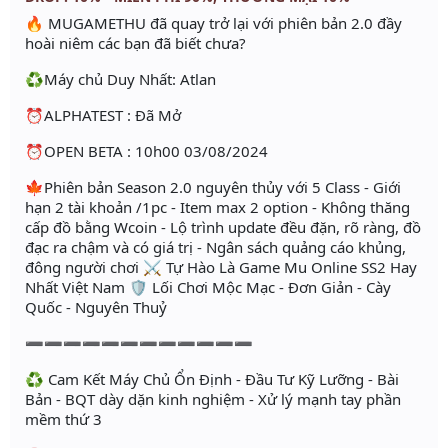
🔥 MUGAMETHU đã quay trở lại với phiên bản 2.0 đầy
hoài niêm các bạn đã biết chưa?
♻️Máy chủ Duy Nhất: Atlan
⏰ALPHATEST : Đã Mở
⏰OPEN BETA : 10h00 03/08/2024
🍁Phiên bản Season 2.0 nguyên thủy với 5 Class - Giới
hạn 2 tài khoản /1pc - Item max 2 option - Không thăng
cấp đồ bằng Wcoin - Lộ trình update đều đặn, rõ ràng, đồ
đạc ra chậm và có giá trị - Ngân sách quảng cáo khủng,
đông người chơi ⚔ Tự Hào Là Game Mu Online SS2 Hay
Nhất Việt Nam 🛡 Lối Chơi Mộc Mạc - Đơn Giản - Cày
Quốc - Nguyên Thuỷ
➖➖➖➖➖➖➖➖➖➖➖➖
♻️ Cam Kết Máy Chủ Ổn Định - Đầu Tư Kỹ Lưỡng - Bài
Bản - BQT dày dặn kinh nghiệm - Xử lý mạnh tay phần
mềm thứ 3