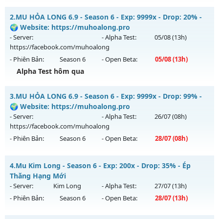
MU Hỏa Long 6.9 - 🌍 Website: https://muhoalong.pro
2.
MU HỎA LONG 6.9 - Season 6 - Exp: 9999x - Drop: 20% -
Mu mới ra tháng 07 2026 - Mở máy chủ
🌍 Website: https://muhoalong.pro
https://facebook.com/muhoalong
vào 08h ngày
- Server:
- Alpha Test:
05/08
(13h)
29/07/2626
https://facebook.com/muhoalong
- Phiên Bản:
Season 6
- Open Beta:
05/08
(13h)
Exp: 9999x - Drop: 20%
Alpha Test hôm qua
Kiểu reset: Non Reset
Thể loại: Mu Nguyên bản Webzen
MU HỎA LONG 6.9 - 🌍 Website: https://muhoalong.pro
3.
MU HỎA LONG 6.9 - Season 6 - Exp: 9999x - Drop: 99% -
Antihack: XShield
Mu mới ra tháng 08 2026 - Mở máy chủ
🌍 Website: https://muhoalong.pro
https://facebook.com/muhoalong
vào 13h ngày
- Server:
- Alpha Test:
26/07
(08h)
05/08/2626
https://facebook.com/muhoalong
- Phiên Bản:
Season 6
- Open Beta:
28/07
(08h)
Exp: 9999x - Drop: 20%
Kiểu reset: Non Reset
MU HỎA LONG 6.9 - 🌍 Website: https://muhoalong.pro
4.
Mu Kim Long - Season 6 - Exp: 200x - Drop: 35% - Ép
Thể loại: Mu Nguyên bản Webzen
Mu mới ra tháng 07 2026 - Mở máy chủ
Thăng Hạng Mới
Antihack: XShield
https://facebook.com/muhoalong
vào 08h ngày
- Server:
Kim Long
- Alpha Test:
27/07
(13h)
28/07/2626
- Phiên Bản:
Season 6
- Open Beta:
28/07
(13h)
Exp: 9999x - Drop: 99%