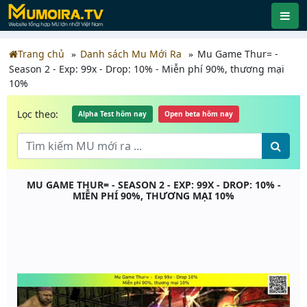
Trang chủ
Danh sách Mu Mới Ra
Mu Game Thur= -
Season 2 - Exp: 99x - Drop: 10% - Miễn phí 90%, thương mại
10%
Lọc theo:
Alpha Test hôm nay
Open beta hôm nay
MU GAME THUR= - SEASON 2 - EXP: 99X - DROP: 10% -
MIỄN PHÍ 90%, THƯƠNG MẠI 10%