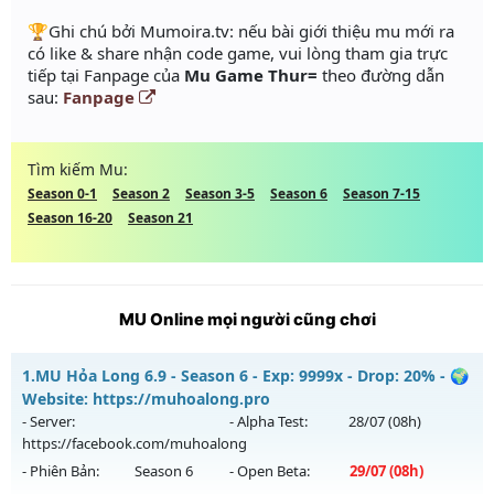
️🏆Ghi chú bởi Mumoira.tv: nếu bài giới thiệu mu mới ra
có like & share nhận code game, vui lòng tham gia trực
tiếp tại Fanpage của
Mu Game Thur=
theo đường dẫn
sau:
Fanpage
Tìm kiếm Mu:
Season 0-1
Season 2
Season 3-5
Season 6
Season 7-15
Season 16-20
Season 21
MU Online mọi người cũng chơi
1.
MU Hỏa Long 6.9 - Season 6 - Exp: 9999x - Drop: 20% - 🌍
Website: https://muhoalong.pro
- Server:
- Alpha Test:
28/07
(08h)
https://facebook.com/muhoalong
- Phiên Bản:
Season 6
- Open Beta:
29/07
(08h)