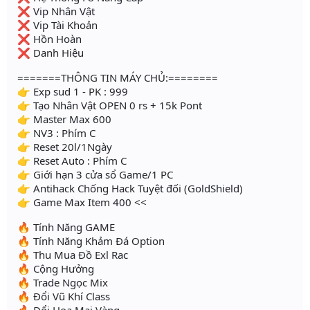
❌ Vip Nhân Vật
❌ Vip Tài Khoản
❌ Hồn Hoàn
❌ Danh Hiệu
=======THÔNG TIN MÁY CHỦ:========
👉 Exp sud 1 - PK : 999
👉 Tạo Nhân Vật OPEN 0 rs + 15k Pont
👉 Master Max 600
👉 NV3 : Phím C
👉 Reset 20l/1Ngày
👉 Reset Auto : Phím C
👉 Giới hạn 3 cửa sổ Game/1 PC
👉 Antihack Chống Hack Tuyệt đối (GoldShield)
👉 Game Max Item 400 <<
🔥 Tính Năng GAME
🔥 Tính Năng Khảm Đá Option
🔥 Thu Mua Đồ Exl Rac
🔥 Cộng Hưởng
🔥 Trade Ngọc Mix
🔥 Đổi Vũ Khí Class