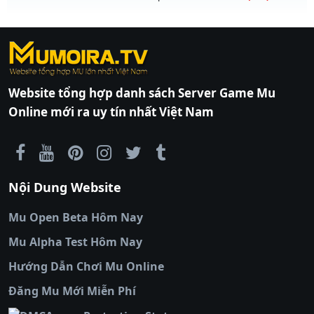
Kiểu reset: Reset In Game
Thể loại: Mu Bán Đồ Full Trong Shop
MU HỎA LONG 6.9 - 🌍 Website: https://muhoalong.pro
Antihack: Phoenix 2026
https://ktdb.net/
Mu mới ra tháng 08 2026 - Mở máy chủ
|
789club
|
Jun88
|
bắn cá
https://facebook.com/muhoalong
vào 08h ngày
đổi thưởng
|
Xôi Lạc
05/08/2626
TV
|
789club
|
789club
|
xoilactv
|
Link
Website tổng hợp danh sách Server Game Mu
Exp: 9999x - Drop: 20%
xem bóng đá cakhiatv
|
Link xem bóng đá
Online mới ra uy tín nhất Việt Nam
90phut
Kiểu reset: Non Reset
|
Coi đá banh
Thapcamtv
|
RR88
|
xem bóng đá
|
xem
Thể loại: Mu Nguyên bản Webzen
bóng đá trực tiếp
|
xem bóng đá trực
Antihack: XShield
tuyến
|
trực tiếp bóng đá
|
colatv
|
colatv
Nội Dung Website
bóng đá trực tiếp
|
colatv trực tiếp bóng
đá
|
colatv truc tiep bong da
|
colatv
|
thập
Mu Open Beta Hôm Nay
cẩm tv
|
thapcam
|
xem bóng đá
Mu Alpha Test Hôm Nay
luongsontv
|
trực tiếp bóng đá cakhiatv
|
trực
tiếp bóng đá
Hướng Dẫn Chơi Mu Online
socolive
|
xoso66
|
DABET
|
xem bóng đá
Đăng Mu Mới Miễn Phí
cakhiatv
|
kèo nhà
cái
|
qh88
|
Ok9
|
nhatvip
|
socolive
|
Ku