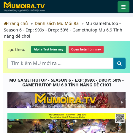
Trang chủ
Danh sách Mu Mới Ra
Mu Gamethutop -
Season 6 - Exp: 999x - Drop: 50% - Gamethutop Mu 6.9 Tính
năng dễ chơi
Lọc theo:
Alpha Test hôm nay
Open beta hôm nay
MU GAMETHUTOP - SEASON 6 - EXP: 999X - DROP: 50% -
GAMETHUTOP MU 6.9 TÍNH NĂNG DỄ CHƠI