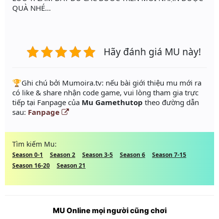
QUÀ NHÉ...
Hãy đánh giá MU này!
️🏆Ghi chú bởi Mumoira.tv: nếu bài giới thiệu mu mới ra
có like & share nhận code game, vui lòng tham gia trực
tiếp tại Fanpage của
Mu Gamethutop
theo đường dẫn
sau:
Fanpage
Tìm kiếm Mu:
Season 0-1
Season 2
Season 3-5
Season 6
Season 7-15
Season 16-20
Season 21
MU Online mọi người cũng chơi