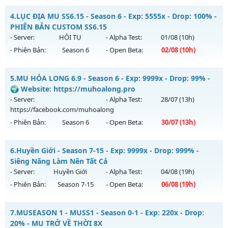
Kiểu reset: Reset In Game
MU HỎA LONG 6.9 - 🌍 Website: https://muhoalong.pro
4.
LỤC ĐỊA MU SS6.15 - Season 6 - Exp: 5555x - Drop: 100% -
Thể loại: Mu Nguyên bản Webzen
Mu mới ra tháng 08 2026 - Mở máy chủ
PHIÊN BẢN CUSTOM SS6.15
Antihack: BDCAM
https://facebook.com/muhoalong
vào 13h ngày
- Server:
HỘI TỤ
- Alpha Test:
01/08
(10h)
04/08/2626
- Phiên Bản:
Season 6
- Open Beta:
02/08
(10h)
Exp: 9999x - Drop: 20%
LỤC ĐỊA MU SS6.15 - PHIÊN BẢN CUSTOM SS6.15
Kiểu reset: Non Reset
5.
MU HỎA LONG 6.9 - Season 6 - Exp: 9999x - Drop: 99% -
Mu mới ra tháng 08 2026 - Mở máy chủ
HỘI TỤ
vào 10h
🌍 Website: https://muhoalong.pro
Thể loại: Mu Nguyên bản Webzen
ngày 02/08/2626
- Server:
- Alpha Test:
28/07
(13h)
Antihack: XShield
https://facebook.com/muhoalong
Exp: 5555x - Drop: 100%
- Phiên Bản:
Season 6
- Open Beta:
30/07
(13h)
Kiểu reset: Reset In Game
Thể loại: Mu Custom thêm đồ mới
MU HỎA LONG 6.9 - 🌍 Website: https://muhoalong.pro
6.
Huyền Giới - Season 7-15 - Exp: 9999x - Drop: 999% -
Antihack: SPK
Mu mới ra tháng 07 2026 - Mở máy chủ
Siêng Năng Làm Nên Tất Cả
https://facebook.com/muhoalong
vào 13h ngày
- Server:
Huyền Giới
- Alpha Test:
04/08
(19h)
30/07/2626
- Phiên Bản:
Season 7-15
- Open Beta:
06/08
(19h)
Exp: 9999x - Drop: 99%
Huyền Giới - Siêng Năng Làm Nên Tất Cả
Kiểu reset: Non Reset
7.
MUSEASON 1 - MUSS1 - Season 0-1 - Exp: 220x - Drop:
Mu mới ra tháng 08 2026 - Mở máy chủ
Huyền Giới
vào 19h
20% - MU TRỞ VỀ THỜI 8X
Thể loại: Mu Nguyên bản Webzen