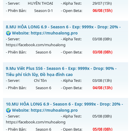
ngày 06/08/2626
- Server:
HUYỀN THOẠI
- Alpha Test:
29/07
(15h)
Antihack: Xshiel
- Phiên Bản:
Season 0-1
- Open Beta:
06/08
(15h)
Exp: 9999x - Drop: 999%
Kiểu reset: Reset In Game
MUSEASON 1 - MUSS1 - MU TRỞ VỀ THỜI 8X
8.
MU HỎA LONG 6.9 - Season 6 - Exp: 9999x - Drop: 20% -
Thể loại: Mu Custom thêm đồ mới
Mu mới ra tháng 08 2026 - Mở máy chủ
HUYỀN THOẠI
vào
🌍 Website: https://muhoalong.pro
Antihack: Anti
15h ngày 06/08/2626
- Server:
- Alpha Test:
03/08
(08h)
https://facebook.com/muhoalong
Exp: 220x - Drop: 20%
- Phiên Bản:
Season 6
- Open Beta:
03/08
(08h)
Kiểu reset: Reset In Game
Thể loại: Mu Nguyên bản Webzen
MU HỎA LONG 6.9 - 🌍 Website: https://muhoalong.pro
9.
Mu Viêt Plus SS6 - Season 6 - Exp: 9999x - Drop: 90% -
Antihack: IGMU.DEV
Mu mới ra tháng 08 2026 - Mở máy chủ
Tiêu phí tích lũy, Đồ họa đỉnh cao
https://facebook.com/muhoalong
vào 08h ngày
- Server:
Chí Tôn
- Alpha Test:
03/08
(13h)
03/08/2626
- Phiên Bản:
Season 6
- Open Beta:
04/08
(13h)
Exp: 9999x - Drop: 20%
Mu Viêt Plus SS6 - Tiêu phí tích lũy, Đồ họa đỉnh cao
Kiểu reset: Non Reset
10.
MU HỎA LONG 6.9 - Season 6 - Exp: 9999x - Drop: 20% -
Mu mới ra tháng 08 2026 - Mở máy chủ
Chí Tôn
vào 13h
🌍 Website: https://muhoalong.pro
Thể loại: Mu Nguyên bản Webzen
ngày 04/08/2626
- Server:
- Alpha Test:
05/08
(08h)
Antihack: XShield
https://facebook.com/muhoalong
Exp: 9999x - Drop: 90%
- Phiên Bản:
Season 6
- Open Beta:
05/08
(08h)