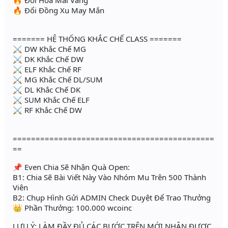
🔥 Đổi Hoa Mai Vàng
🔥 Đổi Đồng Xu May Mắn
======= HỆ THỐNG KHẮC CHẾ CLASS =======
⚔ DW Khắc Chế MG
⚔ DK Khắc Chế DW
⚔ ELF Khắc Chế RF
⚔ MG Khắc Chế DL/SUM
⚔ DL Khắc Chế DK
⚔ SUM Khắc Chế ELF
⚔ RF Khắc Chế DW
============================================
==
📌 Even Chia Sẽ Nhận Quà Open:
B1: Chia Sẽ Bài Viết Này Vào Nhóm Mu Trên 500 Thành
Viên
B2: Chụp Hình Gửi ADMIN Check Duyệt Để Trao Thưởng
👑 Phần Thưởng: 100.000 wcoinc
LƯU Ý: LÀM ĐẦY ĐỦ CÁC BƯỚC TRÊN MỚI NHẬN ĐƯỢC