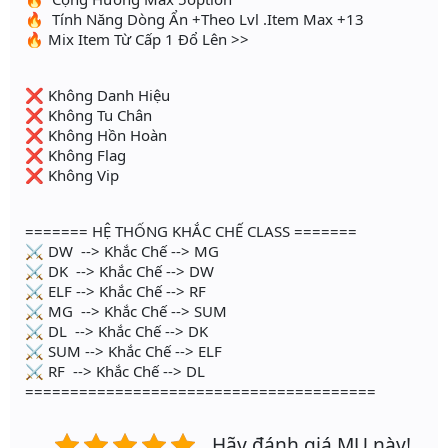
🔥 Tính Năng Dòng Ẩn +Theo Lvl .Item Max +13
🔥 Mix Item Từ Cấp 1 Đổ Lên >>
❌ Không Danh Hiệu
❌ Không Tu Chân
❌ Không Hồn Hoàn
❌ Không Flag
❌ Không Vip
======= HỆ THỐNG KHẮC CHẾ CLASS =======
⚔ DW --> Khắc Chế --> MG
⚔ DK --> Khắc Chế --> DW
⚔ ELF --> Khắc Chế --> RF
⚔ MG --> Khắc Chế --> SUM
⚔ DL --> Khắc Chế --> DK
⚔ SUM --> Khắc Chế --> ELF
⚔ RF --> Khắc Chế --> DL
=======================================
Hãy đánh giá MU này!