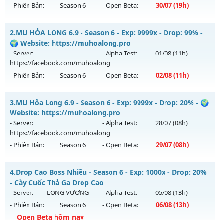
- Phiên Bản:
Season 6
- Open Beta:
30/07
(19h)
MU HỎA LONG 6.9 - 🌍 Website: https://muhoalong.pro
2.
MU HỎA LONG 6.9 - Season 6 - Exp: 9999x - Drop: 99% -
Mu mới ra tháng 07 2026 - Mở máy chủ
🌍 Website: https://muhoalong.pro
https://facebook.com/muhoalong
vào 19h ngày
- Server:
- Alpha Test:
01/08
(11h)
30/07/2626
https://facebook.com/muhoalong
- Phiên Bản:
Season 6
- Open Beta:
02/08
(11h)
Exp: 9999x - Drop: 99%
Kiểu reset: Non Reset
MU HỎA LONG 6.9 - 🌍 Website: https://muhoalong.pro
3.
MU Hỏa Long 6.9 - Season 6 - Exp: 9999x - Drop: 20% - 🌍
Thể loại: Mu Nguyên bản Webzen
Mu mới ra tháng 08 2026 - Mở máy chủ
Website: https://muhoalong.pro
Antihack: Xshiel
https://facebook.com/muhoalong
vào 11h ngày
- Server:
- Alpha Test:
28/07
(08h)
02/08/2626
https://facebook.com/muhoalong
- Phiên Bản:
Season 6
- Open Beta:
29/07
(08h)
Exp: 9999x - Drop: 99%
Kiểu reset: Non Reset
MU Hỏa Long 6.9 - 🌍 Website: https://muhoalong.pro
4.
Drop Cao Boss Nhiều - Season 6 - Exp: 1000x - Drop: 20%
Thể loại: Mu Nguyên bản Webzen
Mu mới ra tháng 07 2026 - Mở máy chủ
- Cày Cuốc Thả Ga Drop Cao
Antihack: XShield
https://facebook.com/muhoalong
vào 08h ngày
- Server:
LONG VƯƠNG
- Alpha Test:
05/08
(13h)
29/07/2626
- Phiên Bản:
Season 6
- Open Beta:
06/08
(13h)
Exp: 9999x - Drop: 20%
Open Beta hôm nay