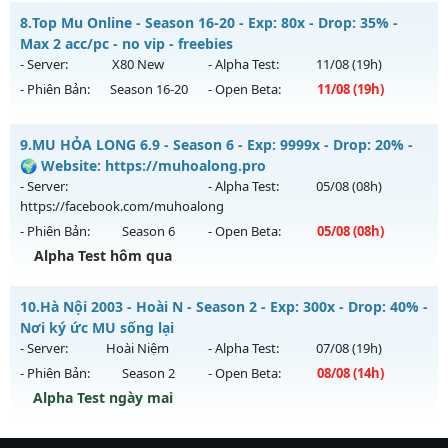
ĐUA TOP NHẬN MỐC NẠP - TẶNG SET 400 FULL THẦN+3M
Antihack: CheatGuard
8.
Top Mu Online - Season 16-20 - Exp: 80x - Drop: 35% -
WC FREE
Max 2 acc/pc - no vip - freebies
Mu mới ra tháng 08 2026 - Mở máy chủ
BOSS 24/7 SĂN
- Server:
X80 New
- Alpha Test:
11/08
(19h)
WCOINC THẢ GA
vào 08h ngày 06/08/2626
- Phiên Bản:
Season 16-20
- Open Beta:
11/08
(19h)
Exp: 9999x - Drop: 80%
Top Mu Online - Max 2 acc/pc - no vip - freebies
Kiểu reset: Reset In Game
9.
MU HỎA LONG 6.9 - Season 6 - Exp: 9999x - Drop: 20% -
Mu mới ra tháng 08 2026 - Mở máy chủ
X80 New
vào 19h
🌍 Website: https://muhoalong.pro
Thể loại: Mu Nguyên bản Webzen
ngày 11/08/2626
- Server:
- Alpha Test:
05/08
(08h)
Antihack: KHÔNG THỂ HACK
https://facebook.com/muhoalong
Exp: 80x - Drop: 35%
- Phiên Bản:
Season 6
- Open Beta:
05/08
(08h)
Kiểu reset: Reset In Game
Alpha Test hôm qua
Thể loại: Mu Nguyên bản Webzen
MU HỎA LONG 6.9 - 🌍 Website: https://muhoalong.pro
Antihack: AntiShield
10.
Hà Nội 2003 - Hoài N - Season 2 - Exp: 300x - Drop: 40% -
Mu mới ra tháng 08 2026 - Mở máy chủ
Nơi ký ức MU sống lại
https://facebook.com/muhoalong
vào 08h ngày
- Server:
Hoài Niệm
- Alpha Test:
07/08
(19h)
05/08/2626
- Phiên Bản:
Season 2
- Open Beta:
08/08
(14h)
Exp: 9999x - Drop: 20%
Alpha Test ngày mai
Kiểu reset: Non Reset
Hà Nội 2003 - Hoài N - Nơi ký ức MU sống lại