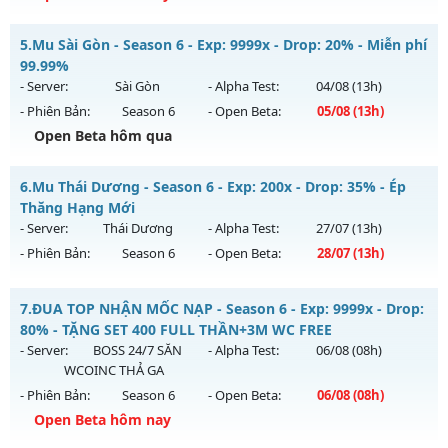
Kiểu reset: Non Reset
Drop Cao Boss Nhiều - Cày Cuốc Thả Ga Drop Cao
5.
Mu Sài Gòn - Season 6 - Exp: 9999x - Drop: 20% - Miễn phí
Thể loại: Mu Nguyên bản Webzen
Mu mới ra tháng 08 2026 - Mở máy chủ
LONG VƯƠNG
vào
99.99%
Antihack: XShield
13h ngày 06/08/2626
- Server:
Sài Gòn
- Alpha Test:
04/08
(13h)
- Phiên Bản:
Season 6
- Open Beta:
05/08
(13h)
Exp: 1000x - Drop: 20%
Open Beta hôm qua
Kiểu reset: Reset In Game
Thể loại: Mu Nguyên bản Webzen
Mu Sài Gòn - Miễn phí 99.99%
6.
Mu Thái Dương - Season 6 - Exp: 200x - Drop: 35% - Ép
Antihack: GameGuard
Mu mới ra tháng 08 2026 - Mở máy chủ
Sài Gòn
vào 13h
Thăng Hạng Mới
ngày 05/08/2626
- Server:
Thái Dương
- Alpha Test:
27/07
(13h)
- Phiên Bản:
Season 6
- Open Beta:
28/07
(13h)
Exp: 9999x - Drop: 20%
Kiểu reset: Reset In Game
Mu Thái Dương - Ép Thăng Hạng Mới
7.
ĐUA TOP NHẬN MỐC NẠP - Season 6 - Exp: 9999x - Drop:
Thể loại: Mu Custom thêm đồ mới
Mu mới ra tháng 07 2026 - Mở máy chủ
Thái Dương
vào
80% - TẶNG SET 400 FULL THẦN+3M WC FREE
Antihack: 8x
13h ngày 28/07/2626
- Server:
BOSS 24/7 SĂN
- Alpha Test:
06/08
(08h)
WCOINC THẢ GA
Exp: 200x - Drop: 35%
- Phiên Bản:
Season 6
- Open Beta:
06/08
(08h)
Kiểu reset: Reset In Game
Open Beta hôm nay
Thể loại: Mu Custom thêm đồ mới