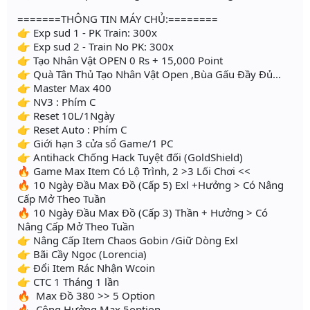
=======THÔNG TIN MÁY CHỦ:========
👉 Exp sud 1 - PK Train: 300x
👉 Exp sud 2 - Train No PK: 300x
👉 Tạo Nhân Vật OPEN 0 Rs + 15,000 Point
👉 Quà Tân Thủ Tạo Nhân Vật Open ,Bùa Gấu Đầy Đủ...
👉 Master Max 400
👉 NV3 : Phím C
👉 Reset 10L/1Ngày
👉 Reset Auto : Phím C
👉 Giới hạn 3 cửa sổ Game/1 PC
👉 Antihack Chống Hack Tuyệt đối (GoldShield)
🔥 Game Max Item Có Lộ Trình, 2 >3 Lối Chơi <<
🔥 10 Ngày Đầu Max Đồ (Cấp 5) Exl +Hưởng > Có Nâng
Cấp Mở Theo Tuần
🔥 10 Ngày Đầu Max Đồ (Cấp 3) Thần + Hưởng > Có
Nâng Cấp Mở Theo Tuần
👉 Nâng Cấp Item Chaos Gobin /Giữ Dòng Exl
👉 Bãi Cầy Ngọc (Lorencia)
👉 Đổi Item Rác Nhận Wcoin
👉 CTC 1 Tháng 1 lần
🔥 Max Đồ 380 >> 5 Option
🔥 Cộng Hưởng Max 5option