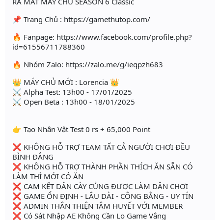
RA MẮT MÁY CHỦ SEASON 6 Classic
📌 Trang Chủ : https://gamethutop.com/
🔥 Fanpage: https://www.facebook.com/profile.php?
id=61556711788360
🔥 Nhóm Zalo: https://zalo.me/g/ieqpzh683
👑 MÁY CHỦ MỚI : Lorencia 👑
⚔ Alpha Test: 13h00 - 17/01/2025
⚔ Open Beta : 13h00 - 18/01/2025
👉 Tạo Nhân Vật Test 0 rs + 65,000 Point
❌ KHÔNG HỖ TRỢ TEAM TẤT CẢ NGƯỜI CHƠI ĐỀU
BÌNH ĐẲNG
❌ KHÔNG HỖ TRỢ THÀNH PHẦN THÍCH ĂN SẴN CÓ
LÀM THÌ MỚI CÓ ĂN
❌ CAM KẾT DÂN CÀY CỦNG ĐƯỢC LÀM DÂN CHƠI
❌ GAME ỔN ĐỊNH - LÂU DÀI - CÔNG BẰNG - UY TÍN
❌ ADMIN THÂN THIỆN TÂM HUYẾT VỚI MEMBER
❌ Có Sát Nhập AE Không Cần Lo Game Vắng