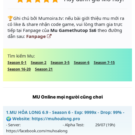
️🏆Ghi chú bởi Mumoira.tv: nếu bài giới thiệu mu mới ra
có like & share nhận code game, vui lòng tham gia trực
tiếp tại Fanpage của
Mu Gamethutop Ss6
theo đường
dẫn sau:
Fanpage
Tìm kiếm Mu:
Season 0-1
Season 2
Season 3-5
Season 6
Season 7-15
Season 16-20
Season 21
MU Online mọi người cũng chơi
1.
MU HỎA LONG 6.9 - Season 6 - Exp: 9999x - Drop: 99% -
🌍 Website: https://muhoalong.pro
- Server:
- Alpha Test:
29/07
(19h)
https://facebook.com/muhoalong