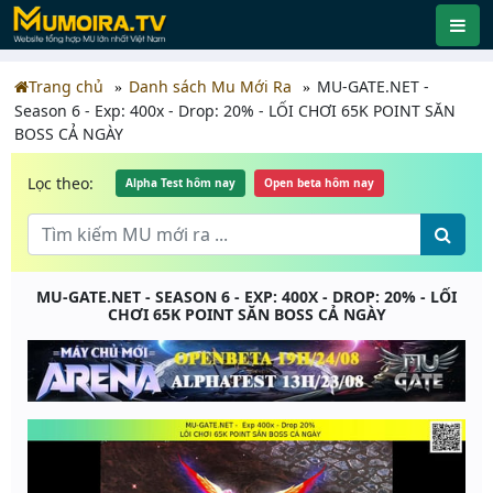
Trang chủ
Danh sách Mu Mới Ra
MU-GATE.NET -
Season 6 - Exp: 400x - Drop: 20% - LỐI CHƠI 65K POINT SĂN
BOSS CẢ NGÀY
Lọc theo:
Alpha Test hôm nay
Open beta hôm nay
MU-GATE.NET - SEASON 6 - EXP: 400X - DROP: 20% - LỐI
CHƠI 65K POINT SĂN BOSS CẢ NGÀY