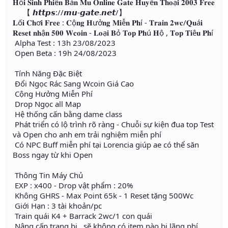
𝐇ồ𝐢 𝐒𝐢𝐧𝐡 𝐏𝐡𝐢ê𝐧 𝐁ả𝐧 𝐌𝐮 𝐎𝐧𝐥𝐢𝐧𝐞 𝐆𝐚𝐭𝐞 𝐇𝐮𝐲ề𝐧 𝐓𝐡𝐨ạ𝐢 𝟐𝟎𝟎𝟑 𝐅𝐫𝐞𝐞
【 𝙝𝙩𝙩𝙥𝙨://𝙢𝙪-𝙜𝙖𝙩𝙚.𝙣𝙚𝙩/】
𝐋ố𝐢 𝐂𝐡ơ𝐢 𝐅𝐫𝐞𝐞 : 𝐂ộ𝐧𝐠 𝐇ưở𝐧𝐠 𝐌𝐢ễ𝐧 𝐏𝐡í - 𝐓𝐫𝐚𝐢𝐧 𝟐𝐰𝐜/𝐐𝐮á𝐢
𝐑𝐞𝐬𝐞𝐭 𝐧𝐡ậ𝐧 𝟓𝟎𝟎 𝐖𝐜𝐨𝐢𝐧 - 𝐋𝐨ạ𝐢 𝐁ỏ 𝐓𝐨𝐩 𝐏𝐡ú 𝐇ộ , 𝐓𝐨𝐩 𝐓𝐢ê𝐮 𝐏𝐡í
Alpha Test : 13h 23/08/2023
Open Beta : 19h 24/08/2023
Tính Năng Đặc Biệt
Đổi Ngọc Rác Sang Wcoin Giá Cao
Cộng Hưởng Miễn Phí
Drop Ngọc all Map
Hệ thống cấn bằng dame class
Phát triển có lộ trình rõ ràng - Chuỗi sự kiện đua top Test
và Open cho anh em trải nghiệm miễn phí
Có NPC Buff miễn phí tại Lorencia giúp ae có thể săn
Boss ngay từ khi Open
Thông Tin Máy Chủ
EXP : x400 - Drop vật phẩm : 20%
Không GHRS - Max Point 65k - 1 Reset tặng 500Wc
Giới Hạn : 3 tài khoản/pc
Train quái K4 + Barrack 2wc/1 con quái
Nâng cấp trang bị , sẽ không có item nào bị lãng phí