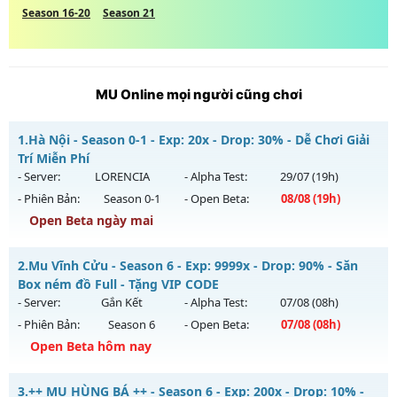
Season 16-20
Season 21
MU Online mọi người cũng chơi
1.
Hà Nội - Season 0-1 - Exp: 20x - Drop: 30% - Dễ Chơi Giải
Trí Miễn Phí
- Server:
LORENCIA
- Alpha Test:
29/07
(19h)
- Phiên Bản:
Season 0-1
- Open Beta:
08/08
(19h)
Open Beta ngày mai
Hà Nội - Dễ Chơi Giải Trí Miễn Phí
2.
Mu Vĩnh Cửu - Season 6 - Exp: 9999x - Drop: 90% - Săn
Mu mới ra tháng 08 2026 - Mở máy chủ
LORENCIA
vào 19h
Box ném đồ Full - Tặng VIP CODE
ngày 08/08/2626
- Server:
Gắn Kết
- Alpha Test:
07/08
(08h)
- Phiên Bản:
Season 6
- Open Beta:
07/08
(08h)
Exp: 20x - Drop: 30%
Open Beta hôm nay
Kiểu reset: Reset In Game
Thể loại: Mu Nguyên bản Webzen
Mu Vĩnh Cửu - Săn Box ném đồ Full - Tặng VIP CODE
3.
++ MU HÙNG BÁ ++ - Season 6 - Exp: 200x - Drop: 10% -