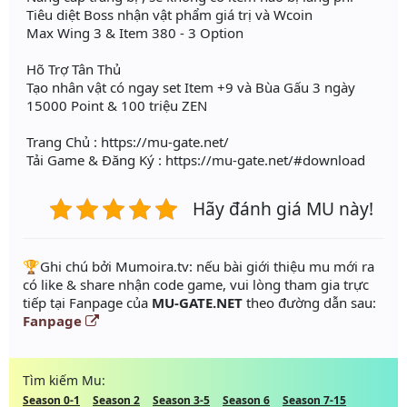
Tiêu diệt Boss nhận vật phẩm giá trị và Wcoin
Max Wing 3 & Item 380 - 3 Option
Hõ Trợ Tân Thủ
Tạo nhân vật có ngay set Item +9 và Bùa Gấu 3 ngày
15000 Point & 100 triệu ZEN
Trang Chủ : https://mu-gate.net/
Tải Game & Đăng Ký : https://mu-gate.net/#download
Hãy đánh giá MU này!
️🏆Ghi chú bởi Mumoira.tv: nếu bài giới thiệu mu mới ra
có like & share nhận code game, vui lòng tham gia trực
tiếp tại Fanpage của
MU-GATE.NET
theo đường dẫn sau:
Fanpage
Tìm kiếm Mu:
Season 0-1
Season 2
Season 3-5
Season 6
Season 7-15