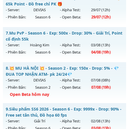
sự kiện 24/24, cộng hưởng Full, cày quà nạp
Antihack: Xshiel
65k Point - Đồ free chỉ PK 🎁
Mu mới ra tháng 08 2026 - Mở máy chủ
Thái Dương Clasic
- Server:
DEVIAS
- Alpha Test:
29/07
(12h)
vào 13h ngày 07/08/2626
- Phiên Bản:
Season 6
- Open Beta:
29/07
(12h)
Exp: 500x - Drop: 25%
💥 MU HÀ NỘI 💥 - 🎁 65k Point - Đồ free chỉ PK 🎁
Kiểu reset: Reset In Game
7.
Mu PvP - Season 6 - Exp: 500x - Drop: 30% - Giải Trí, Point
Mu mới ra tháng 07 2026 - Mở máy chủ
DEVIAS
vào 12h
cố định 55k
Thể loại: Mu Nguyên bản Webzen
ngày 29/07/2626
- Server:
Hoàng Kim
- Alpha Test:
03/08
(13h)
Antihack: VIP SHIELD
- Phiên Bản:
Season 6
- Open Beta:
04/08
(19h)
Exp: 300x - Drop: 20%
Kiểu reset: Reset In Game
Mu PvP - Giải Trí, Point cố định 55k
8.
💥 MU HÀ NỘI 💥 - Season 2 - Exp: 150x - Drop: 5% - 💎
Thể loại: Mu Custom thêm đồ mới
Mu mới ra tháng 08 2026 - Mở máy chủ
Hoàng Kim
vào 19h
ĐUA TOP NHẬN ATM- pk 24/24💎
Antihack: BDCAM
ngày 04/08/2626
- Server:
DEVIAS
- Alpha Test:
07/08
(08h)
- Phiên Bản:
Season 2
- Open Beta:
07/08
(19h)
Exp: 500x - Drop: 30%
Open Beta hôm nay
Kiểu reset: Reset In Game
Thể loại: Mu Nguyên bản Webzen
💥 MU HÀ NỘI 💥 - 💎 ĐUA TOP NHẬN ATM- pk 24/24💎
9.
Siêu phẩm SS6 2026 - Season 6 - Exp: 9999x - Drop: 90% -
Antihack: Anti Vip bắt hack tuyệt đối
Mu mới ra tháng 08 2026 - Mở máy chủ
DEVIAS
vào 19h
Free set tân thủ, Đồ họa 60 fps
ngày 07/08/2626
- Server:
Giải Trí
- Alpha Test:
02/08
(13h)
- Phiên Bản:
Season 6
- Open Beta:
03/08
(13h)