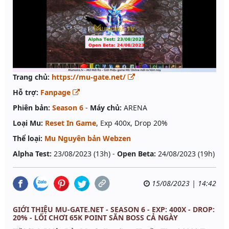
Trang chủ:
https://mu-gate.net/
Hỗ trợ:
Fanpage
Phiên bản:
Season 6
-
Máy chủ:
ARENA
Loại Mu:
Reset In Game
, Exp 400x, Drop 20%
Thể loại:
Mu Nguyên bản Webzen
Alpha Test:
23/08/2023 (13h) -
Open Beta:
24/08/2023 (19h)
15/08/2023 | 14:42
GIỚI THIỆU MU-GATE.NET - SEASON 6 - EXP: 400X - DROP:
20% - LỐI CHƠI 65K POINT SĂN BOSS CẢ NGÀY