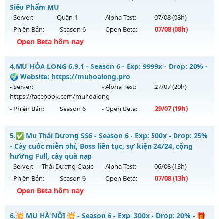
Antihack: gold
Mu mới ra tháng 08 2026 - Mở máy chủ
Gắn Kết
vào 08h
Siêu Phẩm MU
ngày 07/08/2626
- Server:
Quận 1
- Alpha Test:
07/08
(08h)
- Phiên Bản:
Season 6
- Open Beta:
07/08
(08h)
Exp: 9999x - Drop: 90%
Open Beta hôm nay
Kiểu reset: Reset In Game
Thể loại: Mu Nguyên bản Webzen
++ MU HÙNG BÁ ++ - Siêu Phẩm MU
4.
MU HỎA LONG 6.9.1 - Season 6 - Exp: 9999x - Drop: 20% -
Antihack: ICMPROTECT ✅ 🔴 ✨ ⚡️
Mu mới ra tháng 08 2026 - Mở máy chủ
Quận 1
vào 08h
🌍 Website: https://muhoalong.pro
ngày 07/08/2626
- Server:
- Alpha Test:
27/07
(20h)
https://facebook.com/muhoalong
Exp: 200x - Drop: 10%
- Phiên Bản:
Season 6
- Open Beta:
29/07
(19h)
Kiểu reset: Reset In Game
Thể loại: Mu Nguyên bản Webzen
MU HỎA LONG 6.9.1 - 🌍 Website: https://muhoalong.pro
5.
✅ Mu Thái Dương SS6 - Season 6 - Exp: 500x - Drop: 25%
Antihack: Shark Shield
Mu mới ra tháng 07 2026 - Mở máy chủ
- Cày cuốc miễn phí, Boss liên tục, sự kiện 24/24, cộng
https://facebook.com/muhoalong
vào 19h ngày
hưởng Full, cày quà nạp
29/07/2626
- Server:
Thái Dương Clasic
- Alpha Test:
06/08
(13h)
- Phiên Bản:
Season 6
- Open Beta:
07/08
(13h)
Exp: 9999x - Drop: 20%
Open Beta hôm nay
Kiểu reset: Non Reset
Thể loại: Mu Nguyên bản Webzen
✅ Mu Thái Dương SS6 - Cày cuốc miễn phí, Boss liên tục,
6.
💥 MU HÀ NỘI 💥 - Season 6 - Exp: 300x - Drop: 20% - 🎁