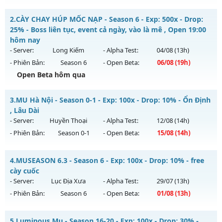
Mu Trống Đồng - RESET AUTO - EVENT CÔNG THÀNH HAY
2.
CÀY CHAY HÚP MỐC NẠP - Season 6 - Exp: 500x - Drop:
Mu mới ra tháng 08 2026 - Mở máy chủ
Tương Lai
vào 08h
25% - Boss liên tục, event cả ngày, vào là mê , Open 19:00
ngày 07/08/2626
hôm nay
- Server:
Long Kiếm
- Alpha Test:
04/08
(13h)
Exp: 9999x - Drop: 90%
- Phiên Bản:
Season 6
- Open Beta:
06/08
(19h)
Kiểu reset: Reset In Game
Open Beta hôm qua
Thể loại: Mu Nguyên bản Webzen
CÀY CHAY HÚP MỐC NẠP - Boss liên tục, event cả ngày, vào
Antihack: ICMPROTECT ✅ 🔴 ✨ ⚡️
3.
MU Hà Nội - Season 0-1 - Exp: 100x - Drop: 10% - Ổn Định
là mê , Open 19:00 hôm nay
, Lâu Dài
Mu mới ra tháng 08 2026 - Mở máy chủ
Long Kiếm
vào 19h
- Server:
Huyền Thoại
- Alpha Test:
12/08
(14h)
ngày 06/08/2626
- Phiên Bản:
Season 0-1
- Open Beta:
15/08
(14h)
Exp: 500x - Drop: 25%
MU Hà Nội - Ổn Định , Lâu Dài
Kiểu reset: Reset In Game
4.
MUSEASON 6.3 - Season 6 - Exp: 100x - Drop: 10% - free
Mu mới ra tháng 08 2026 - Mở máy chủ
Huyền Thoại
vào
cày cuốc
Thể loại: Mu Nguyên bản Webzen
14h ngày 15/08/2626
- Server:
Lục Địa Xưa
- Alpha Test:
29/07
(13h)
Antihack: VIP SHIELD
- Phiên Bản:
Season 6
- Open Beta:
01/08
(13h)
Exp: 100x - Drop: 10%
Kiểu reset: Reset In Game
MUSEASON 6.3 - free cày cuốc
5.
Luminous Mu - Season 16-20 - Exp: 100x - Drop: 30% -