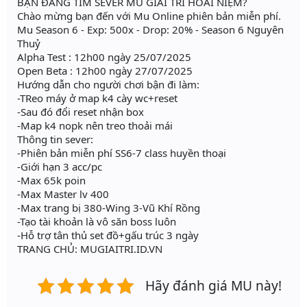
BẠN ĐANG TÌM SEVER MU GIẢI TRÍ HOÀI NIỆM?
Chào mừng bạn đến với Mu Online phiên bản miễn phí.
Mu Season 6 - Exp: 500x - Drop: 20% - Season 6 Nguyên
Thuỷ
Alpha Test : 12h00 ngày 25/07/2025
Open Beta : 12h00 ngày 27/07/2025
Hướng dẫn cho người chơi bận đi làm:
-TReo máy ở map k4 cày wc+reset
-Sau đó đổi reset nhận box
-Map k4 nopk nên treo thoải mái
Thông tin sever:
-Phiên bản miễn phí SS6-7 class huyền thoại
-Giới hạn 3 acc/pc
-Max 65k poin
-Max Master lv 400
-Max trang bị 380-Wing 3-Vũ Khí Rồng
-Tạo tài khoản là vô săn boss luôn
-Hỗ trợ tân thủ set đồ+gấu trúc 3 ngày
TRANG CHỦ: MUGIAITRI.ID.VN
Hãy đánh giá MU này!