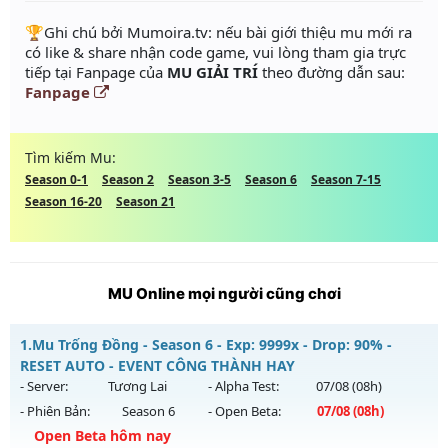
️🏆Ghi chú bởi Mumoira.tv: nếu bài giới thiệu mu mới ra
có like & share nhận code game, vui lòng tham gia trực
tiếp tại Fanpage của
MU GIẢI TRÍ
theo đường dẫn sau:
Fanpage
Tìm kiếm Mu:
Season 0-1
Season 2
Season 3-5
Season 6
Season 7-15
Season 16-20
Season 21
MU Online mọi người cũng chơi
1.
Mu Trống Đồng - Season 6 - Exp: 9999x - Drop: 90% -
RESET AUTO - EVENT CÔNG THÀNH HAY
- Server:
Tương Lai
- Alpha Test:
07/08
(08h)
- Phiên Bản:
Season 6
- Open Beta:
07/08
(08h)
Open Beta hôm nay