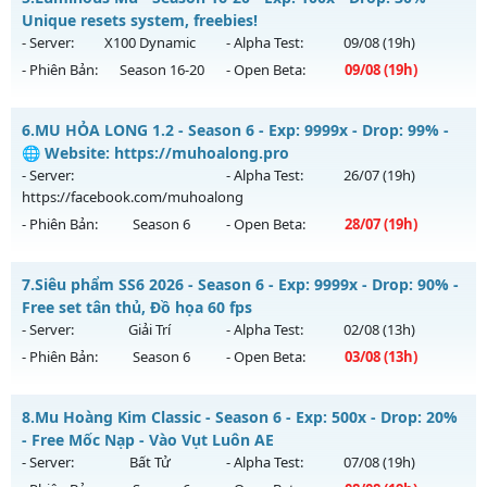
Thể loại: Mu Nguyên bản Webzen
Mu mới ra tháng 08 2026 - Mở máy chủ
Lục Địa Xưa
vào
Unique resets system, freebies!
Antihack: ICM
13h ngày 01/08/2626
- Server:
X100 Dynamic
- Alpha Test:
09/08
(19h)
- Phiên Bản:
Season 16-20
- Open Beta:
09/08
(19h)
Exp: 100x - Drop: 10%
Kiểu reset: Reset In Game
Luminous Mu - Unique resets system, freebies!
6.
MU HỎA LONG 1.2 - Season 6 - Exp: 9999x - Drop: 99% -
Thể loại: Mu Nguyên bản Webzen
Mu mới ra tháng 08 2026 - Mở máy chủ
X100 Dynamic
vào
🌐 Website: https://muhoalong.pro
Antihack: hoàn toàn mới
19h ngày 09/08/2626
- Server:
- Alpha Test:
26/07
(19h)
https://facebook.com/muhoalong
Exp: 100x - Drop: 30%
- Phiên Bản:
Season 6
- Open Beta:
28/07
(19h)
Kiểu reset: Reset In Game
Thể loại: Mu Nguyên bản Webzen
MU HỎA LONG 1.2 - 🌐 Website: https://muhoalong.pro
7.
Siêu phẩm SS6 2026 - Season 6 - Exp: 9999x - Drop: 90% -
Antihack: Yes
Mu mới ra tháng 07 2026 - Mở máy chủ
Free set tân thủ, Đồ họa 60 fps
https://facebook.com/muhoalong
vào 19h ngày
- Server:
Giải Trí
- Alpha Test:
02/08
(13h)
28/07/2626
- Phiên Bản:
Season 6
- Open Beta:
03/08
(13h)
Exp: 9999x - Drop: 99%
Siêu phẩm SS6 2026 - Free set tân thủ, Đồ họa 60 fps
Kiểu reset: Non Reset
8.
Mu Hoàng Kim Classic - Season 6 - Exp: 500x - Drop: 20%
Mu mới ra tháng 08 2026 - Mở máy chủ
Giải Trí
vào 13h
- Free Mốc Nạp - Vào Vụt Luôn AE
Thể loại: Mu Nguyên bản Webzen
ngày 03/08/2626
- Server:
Bất Tử
- Alpha Test:
07/08
(19h)
Antihack: XShield