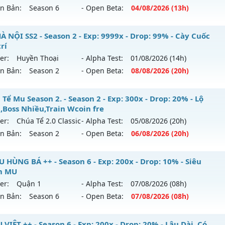
tihack: Phiên bản mới nhất
ên Bản:
Season 6
- Open Beta:
04/08
/2026
(13h)
p: 200x - Drop: 5%
ểu reset: Reset In Game
agon Season 6.3 - Sever Khắc Chế Mu Hút Máu AE ơi
À NỘI SS2 - Season 2 - Exp: 9999x - Drop: 99% - Cày Cuốc
hể loại: Mu Nguyên bản Webzen
trí
 mới ra tháng 08 2026 - Mở máy chủ
Dragon
vào 13h ngày
er:
Huyền Thoại
- Alpha Test:
01/08
/2026
(14h)
tihack: Sharkguard
ên Bản:
Season 2
- Open Beta:
08/08
/2026
(20h)
p: 500x - Drop: 20%
ểu reset: Reset In Game
 HÀ NỘI SS2 - Cày Cuốc giải trí
Tể Mu Season 2. - Season 2 - Exp: 300x - Drop: 20% - Lộ
hể loại: Mu Nguyên bản Webzen
h,Boss Nhiều,Train Wcoin fre
 mới ra tháng 08 2026 - Mở máy chủ
Huyền Thoại
vào 20h
er:
Chúa Tể 2.0 Classic
- Alpha Test:
05/08
/2026
(20h)
tihack: Antihack
ên Bản:
Season 2
- Open Beta:
06/08
/2026
(20h)
p: 9999x - Drop: 99%
ểu reset: Reset In Game
úa Tể Mu Season 2. - Lộ trình,Boss Nhiều,Train Wcoin fre
U HÙNG BÁ ++ - Season 6 - Exp: 200x - Drop: 10% - Siêu
hể loại: Mu Nguyên bản Webzen
m MU
 mới ra tháng 08 2026 - Mở máy chủ
Chúa Tể 2.0 Classic
và
er:
Quận 1
- Alpha Test:
07/08
/2026
(08h)
tihack: ugk
/08/2626
ên Bản:
Season 6
- Open Beta:
07/08
/2026
(08h)
p: 300x - Drop: 20%
+ MU HÙNG BÁ ++ - Siêu Phẩm MU
VIỆT ++ - Season 6 - Exp: 200x - Drop: 20% - Lâu Dài, Có