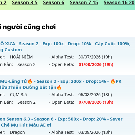
n 2
Season 3-5
Season 6
Season 7-15
Season 16-20
 người cũng chơi
Ổ XƯA - Season 2 - Exp: 100x - Drop: 10% - Cày Cuốc 100%,
g Custom
er:
HOÀI NIỆM
- Alpha Test:
30/07
/2026
(19h)
ên Bản:
Season 2
- Open Beta:
01/08
/2026
(19h)
U CỔ XƯA - Cày Cuốc 100%, Không Custom
MU-Lãng Tử🔥 - Season 2 - Exp: 200x - Drop: 5% - 🔥PK
lửa,Thiên Đường bất tận🔥
 mới ra tháng 08 2026 - Mở máy chủ
HOÀI NIỆM
vào 19h n
er:
CỤM 3.5
- Alpha Test:
06/08
/2026
(18h)
ên Bản:
Season 2
- Open Beta:
07/08
/2026
(13h)
p: 100x - Drop: 10%
ểu reset: Reset In Game
🔥MU-Lãng Tử🔥 - 🔥PK máu lửa,Thiên Đường bất tận🔥
n Season 6.3 - Season 6 - Exp: 500x - Drop: 20% - Sever
hể loại: Mu Nguyên bản Webzen
 Chế Mu Hút Máu AE ơi
 mới ra tháng 08 2026 - Mở máy chủ
CỤM 3.5
vào 13h ngày
er:
Dragon
- Alpha Test:
03/08
/2026
(13h)