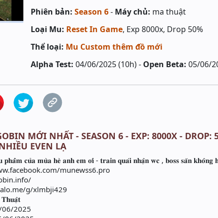
Phiên bản:
Season 6
-
Máy chủ:
ma thuật
Loại Mu:
Reset In Game
, Exp 8000x, Drop 50%
Thể loại:
Mu Custom thêm đồ mới
Alpha Test:
04/06/2025 (10h) -
Open Beta:
05/06/2
OBIN MỚI NHẤT - SEASON 6 - EXP: 8000X - DROP: 
 NHIỀU EVEN LẠ
𝐚̂̉𝐦 𝐜𝐮̉𝐚 𝐦𝐮̀𝐚 𝐡𝐞̀ 𝐚𝐧𝐡 𝐞𝐦 𝐨̛𝐢 - 𝐭𝐫𝐚𝐢𝐧 𝐪𝐮𝐚́𝐢 𝐧𝐡𝐚̣̂𝐧 𝐰𝐜 , 𝐛𝐨𝐬𝐬 𝐬𝐚̆𝐧 𝐤𝐡𝐨̂𝐧𝐠 𝐡𝐞
ps://www.facebook.com/munewss6.pro
obin.info/
s://zalo.me/g/xlmbji429
𝐡𝐮𝐚̣̂𝐭
0 04/06/2025