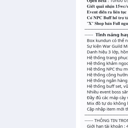
𝐎𝐩𝐞𝐧 𝐁𝐞𝐭𝐚 : 10h0
𝐆𝐢𝐞̂́𝐭 𝐪𝐮𝐚́𝐢 𝐧𝐡𝐚̣̂𝐧 𝟏𝟓𝐰𝐜/𝐪
𝐄𝐯𝐞𝐧𝐭 𝐝𝐢𝐞̂̃𝐧 𝐫𝐚 𝐥𝐢𝐞̂𝐧 𝐭𝐮̣
𝐂𝐨́ 𝐍𝐏𝐂 𝐁𝐮𝐟𝐟 𝐡𝐨̂̃ 𝐭𝐫𝐨̛̣ 𝐭𝐚
"𝐗" 𝐒𝐡𝐨𝐩 𝐛𝐚́𝐧 𝐅𝐮𝐥𝐥 𝐧𝐠𝐮𝐲𝐞̂
─────────────
------ 𝗧𝗶́𝗻𝗵 𝗻𝗮̆𝗻𝗴 𝗵𝗮
Box kundun có thể n
Sự kiện War Guild Min
Danh hiệu 3 lớp, hồn
Hệ thống trang phục
Hệ thống khảm ngọc 
Hệ thống NPC thu mua 
Hệ thống cộng hưởng 
Hệ thống ngân hàng ng
Hệ thống buff set, vũ 
Nhiều event boss săn 
Đầy đủ các máp cày w
Mix đồ tự do không l
Cập nhập item mới t
─────────────
------ THÔNG TIN TRO
Giới hạn tài khoản : 