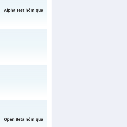
 07/08/2626
Alpha Test hôm qua
gày 07/08/2626
6/08/2626
gày 01/08/2626
Open Beta hôm qua