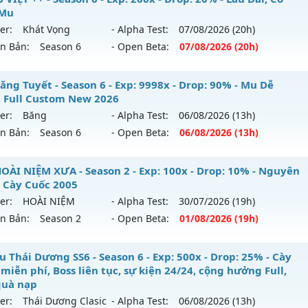
ểu reset: Reset In Game
 Mu
 mới ra tháng 08 2026 - Mở máy chủ
Quận 1
vào 08h ngày
ể loại: Mu Nguyên bản Webzen
er:
Khát Vọng
- Alpha Test:
07/08
/2026
(20h)
ên Bản:
Season 6
- Open Beta:
07/08
/2026
(20h)
p: 200x - Drop: 10%
tihack: antihack
ểu reset: Reset In Game
MU VIỆT ++ - Lâu Dài, Có Gộp Mu
ăng Tuyết - Season 6 - Exp: 9998x - Drop: 90% - Mu Dễ
hể loại: Mu Nguyên bản Webzen
, Full Custom New 2026
 mới ra tháng 08 2026 - Mở máy chủ
Khát Vọng
vào 20h n
er:
Băng
- Alpha Test:
06/08
/2026
(13h)
tihack: Shark Shield
ên Bản:
Season 6
- Open Beta:
06/08
/2026
(13h)
p: 200x - Drop: 20%
ểu reset: Reset In Game
 Băng Tuyết - Mu Dễ Chơi, Full Custom New 2026
OÀI NIỆM XƯA - Season 2 - Exp: 100x - Drop: 10% - Nguyên
hể loại: Mu Nguyên bản Webzen
 Cày Cuốc 2005
 mới ra tháng 08 2026 - Mở máy chủ
Băng
vào 13h ngày 0
er:
HOÀI NIỆM
- Alpha Test:
30/07
/2026
(19h)
tihack: Shark Shield
ên Bản:
Season 2
- Open Beta:
01/08
/2026
(19h)
p: 9998x - Drop: 90%
ểu reset: Reset In Game
U HOÀI NIỆM XƯA - Nguyên Thủy Cày Cuốc 2005
 Thái Dương SS6 - Season 6 - Exp: 500x - Drop: 25% - Cày
ể loại: Mu Custom thêm đồ mới
miễn phí, Boss liên tục, sự kiện 24/24, cộng hưởng Full,
 mới ra tháng 08 2026 - Mở máy chủ
HOÀI NIỆM
vào 19h n
quà nạp
tihack: Dragon
er:
Thái Dương Clasic
- Alpha Test:
06/08
/2026
(13h)
p: 100x - Drop: 10%