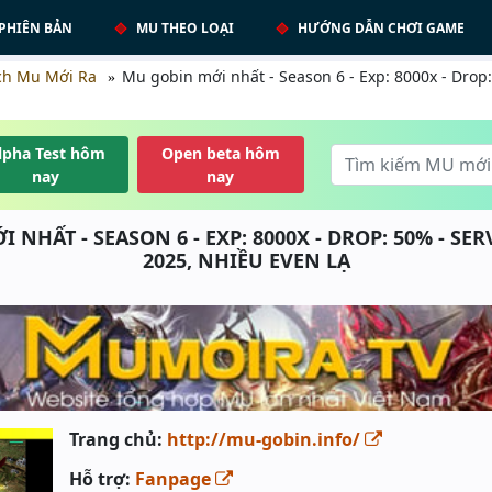
PHIÊN BẢN
MU THEO LOẠI
HƯỚNG DẪN CHƠI GAME
ch Mu Mới Ra
Mu gobin mới nhất - Season 6 - Exp: 8000x - Drop
lpha Test hôm
Open beta hôm
nay
nay
 NHẤT - SEASON 6 - EXP: 8000X - DROP: 50% - SE
2025, NHIỀU EVEN LẠ
Trang chủ:
http://mu-gobin.info/
Hỗ trợ:
Fanpage