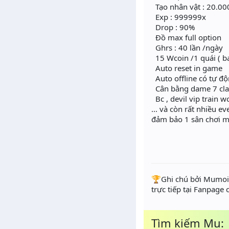
Tạo nhân vật : 20.00
Exp : 999999x
Drop : 90%
Đồ max full option
Ghrs : 40 lần /ngày
15 Wcoin /1 quái ( bar
Auto reset in game
Auto offline có tự đ
Cân bằng dame 7 cla
Bc , devil vip train 
... và còn rất nhiều e
đảm bảo 1 sân chơi m
️🏆Ghi chú bởi Mumoir
trực tiếp tại Fanpage
Tìm kiếm Mu: