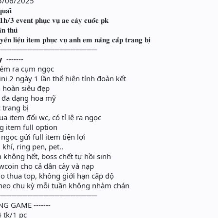
0 05/06/2025
𝐮𝐚́𝐢
 𝟏𝐡/𝟑 𝐞𝐯𝐞𝐧𝐭 𝐩𝐡𝐮̣𝐜 𝐯𝐮̣ 𝐚𝐞 𝐜𝐚̀𝐲 𝐜𝐮𝐨̂́𝐜 𝐩𝐤
̂𝐧 𝐭𝐡𝐮̉
𝐧 𝐥𝐢𝐞̣̂𝐮 𝐢𝐭𝐞𝐦 𝐩𝐡𝐮̣𝐜 𝐯𝐮̣ 𝐚𝐧𝐡 𝐞𝐦 𝐧𝐚̂𝐧𝐠 𝐜𝐚̂́𝐩 𝐭𝐫𝐚𝐧𝐠 𝐛𝐢̣
───────────────────
𝘆 -------
ém ra cụm ngọc
i 2 ngày 1 lần thể hiện tính đoàn kết
 hoàn siêu đẹp
 đa dạng hoa mỹ
trang bị
item đổi wc, có tỉ lệ ra ngọc
item full option
ọc gửi full item tiện lợi
khí, ring pen, pet..
không hết, boss chết tự hồi sinh
coin cho cả dân cày và nạp
o thua top, không giới hạn cấp độ
heo chu kỳ mỗi tuần không nhàm chán
───────────────────
NG GAME -------
4 tk/1 pc