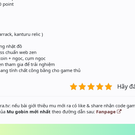
0 point
rack, kanturu relic )
ộng nhặt đồ
ss chuẩn web zen
wcoin + ngọc, cụm ngọc
ven tham gia để trải nghiệm
ang tính chất công bằng cho game thủ
Hãy đ
a.tv: nếu bài giới thiệu mu mới ra có like & share nhận code gam
 của
Mu gobin mới nhất
theo đường dẫn sau:
Fanpage