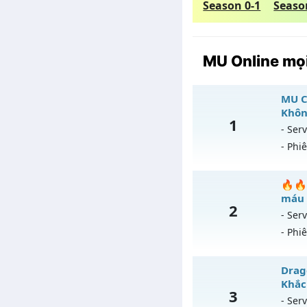
Season 0-1
Seaso
MU Online mọi
MU C
Khôn
1
- Serv
- Phi
M
🔥🔥
máu 
2
Mu
- Serv
- Phi
Ex
Ki

Drago
T
Khắc
3
Mu
- Serv