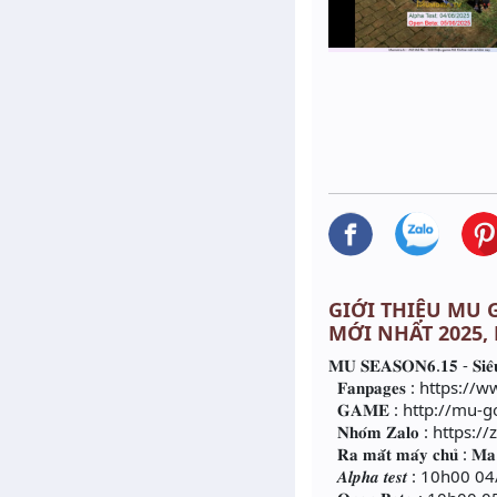
GIỚI THIỆU MU G
MỚI NHẤT 2025,
𝐌𝐔 𝐒𝐄𝐀𝐒𝐎𝐍𝟔.𝟏𝟓 - 𝐒𝐢𝐞̂𝐮 𝐩𝐡
𝐅𝐚𝐧𝐩𝐚𝐠𝐞𝐬 : htt
𝐆𝐀𝐌𝐄 : http://mu-g
𝐍𝐡𝐨́𝐦 𝐙𝐚𝐥𝐨 : http
𝐑𝐚 𝐦𝐚̆́𝐭 𝐦𝐚́𝐲 𝐜𝐡𝐮̉ : 𝐌𝐚 
𝑨𝒍𝒑𝒉𝒂 𝒕𝒆𝒔𝒕 : 10h0