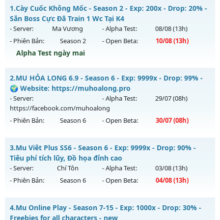
1.
Cày Cuốc Không Mốc - Season 2 - Exp: 200x - Drop: 20% -
Săn Boss Cực Đã Train 1 Wc Tại K4
- Server:
Ma Vương
- Alpha Test:
08/08
(13h)
- Phiên Bản:
Season 2
- Open Beta:
10/08
(13h)
Alpha Test ngày mai
Cày Cuốc Không Mốc - Săn Boss Cực Đã Train 1 Wc Tại K4
2.
MU HỎA LONG 6.9 - Season 6 - Exp: 9999x - Drop: 99% -
Mu mới ra tháng 08 2026 - Mở máy chủ
Ma Vương
vào 13h
🌍 Website: https://muhoalong.pro
ngày 10/08/2626
- Server:
- Alpha Test:
29/07
(08h)
https://facebook.com/muhoalong
Exp: 200x - Drop: 20%
- Phiên Bản:
Season 6
- Open Beta:
30/07
(08h)
Kiểu reset: Reset In Game
Thể loại: Mu Nguyên bản Webzen
MU HỎA LONG 6.9 - 🌍 Website: https://muhoalong.pro
3.
Mu Viêt Plus SS6 - Season 6 - Exp: 9999x - Drop: 90% -
Antihack: GameGuard
Mu mới ra tháng 07 2026 - Mở máy chủ
Tiêu phí tích lũy, Đồ họa đỉnh cao
https://facebook.com/muhoalong
vào 08h ngày
- Server:
Chí Tôn
- Alpha Test:
03/08
(13h)
30/07/2626
- Phiên Bản:
Season 6
- Open Beta:
04/08
(13h)
Exp: 9999x - Drop: 99%
Mu Viêt Plus SS6 - Tiêu phí tích lũy, Đồ họa đỉnh cao
Kiểu reset: Non Reset
4.
Mu Online Play - Season 7-15 - Exp: 1000x - Drop: 30% -
Mu mới ra tháng 08 2026 - Mở máy chủ
Chí Tôn
vào 13h
Freebies for all characters - new