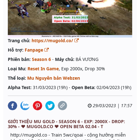
Trang chủ:
https://mugold.co/
Hỗ trợ:
Fanpage
Phiên bản:
Season 6
-
Máy chủ:
BÁ VƯƠNG
Loại Mu:
Reset In Game
, Exp 2000x, Drop 30%
Thể loại:
Mu Nguyên bản Webzen
Alpha Test:
31/03/2023 (19h) -
Open Beta:
02/04/2023 (19h)
29/03/2023 | 17:57
GIỚI THIỆU MU GOLD - SEASON 6 - EXP: 2000X - DROP:
30% - ♥️ MUGOLD.CO ♥️ OPEN BETA 02.04 - T
http://mugold.co - Train 5wc/qoai - cộng hưởng miễn