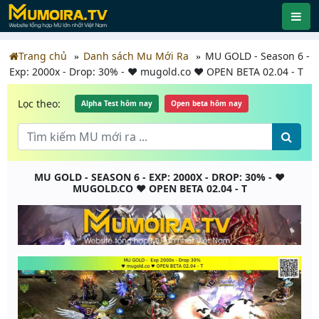
Trang chủ
Danh sách Mu Mới Ra
MU GOLD - Season 6 -
Exp: 2000x - Drop: 30% - ♥️ mugold.co ♥️ OPEN BETA 02.04 - T
Lọc theo:
Alpha Test hôm nay
Open beta hôm nay
MU GOLD - SEASON 6 - EXP: 2000X - DROP: 30% - ♥️
MUGOLD.CO ♥️ OPEN BETA 02.04 - T