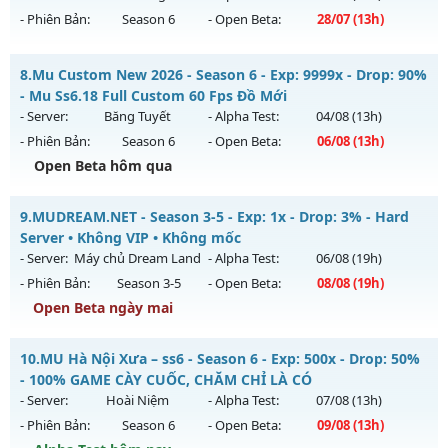
https://facebook.com/muhoalong
vào 13h ngày
- Phiên Bản:
Season 6
- Open Beta:
28/07
(13h)
06/08/2626
Exp: 9999x - Drop: 99%
Mu Kim Long - Ép Thăng Hạng Mới
8.
Mu Custom New 2026 - Season 6 - Exp: 9999x - Drop: 90%
Kiểu reset: Non Reset
Mu mới ra tháng 07 2026 - Mở máy chủ
Kim Long
vào 13h
- Mu Ss6.18 Full Custom 60 Fps Đồ Mới
ngày 28/07/2626
- Server:
Băng Tuyết
- Alpha Test:
04/08
(13h)
Thể loại: Mu Nguyên bản Webzen
- Phiên Bản:
Season 6
- Open Beta:
06/08
(13h)
Exp: 200x - Drop: 35%
Antihack: XShield
Open Beta hôm qua
Kiểu reset: Reset In Game
Thể loại: Mu Custom thêm đồ mới
Mu Custom New 2026 - Mu Ss6.18 Full Custom 60 Fps Đồ
9.
MUDREAM.NET - Season 3-5 - Exp: 1x - Drop: 3% - Hard
Mới
Antihack: CheatGuard
Server • Không VIP • Không mốc
Mu mới ra tháng 08 2026 - Mở máy chủ
Băng Tuyết
vào 13h
- Server:
Máy chủ Dream Land
- Alpha Test:
06/08
(19h)
ngày 06/08/2626
- Phiên Bản:
Season 3-5
- Open Beta:
08/08
(19h)
Exp: 9999x - Drop: 90%
Open Beta ngày mai
Kiểu reset: Reset In Game
MUDREAM.NET - Hard Server • Không VIP • Không mốc
10.
MU Hà Nội Xưa – ss6 - Season 6 - Exp: 500x - Drop: 50%
Thể loại: Mu Custom thêm đồ mới
Mu mới ra tháng 08 2026 - Mở máy chủ
Máy chủ Dream
- 100% GAME CÀY CUỐC, CHĂM CHỈ LÀ CÓ
Antihack: Gold Dragon
Land
vào 19h ngày 08/08/2626
- Server:
Hoài Niệm
- Alpha Test:
07/08
(13h)
- Phiên Bản:
Season 6
- Open Beta:
09/08
(13h)
Exp: 1x - Drop: 3%