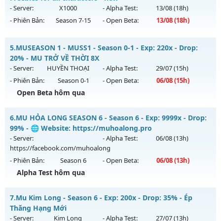
Thể loại: Mu Nguyên bản Webzen
ngày 04/08/2626
- Server:
X1000
- Alpha Test:
13/08
(18h)
Antihack: Xshiel
- Phiên Bản:
Season 7-15
- Open Beta:
13/08
(18h)
Exp: 9999x - Drop: 90%
Kiểu reset: Reset In Game
Mu Online Play - Freebies for all characters - new
5.
MUSEASON 1 - MUSS1 - Season 0-1 - Exp: 220x - Drop:
Thể loại: Mu Bán Đồ Full Trong Shop
Mu mới ra tháng 08 2026 - Mở máy chủ
X1000
vào 18h ngày
20% - MU TRỞ VỀ THỜI 8X
Antihack: Phoenix 2026
13/08/2626
- Server:
HUYỀN THOẠI
- Alpha Test:
29/07
(15h)
- Phiên Bản:
Season 0-1
- Open Beta:
06/08
(15h)
Exp: 1000x - Drop: 30%
Open Beta hôm qua
Kiểu reset: Reset In Game
Thể loại: Mu Nguyên bản Webzen
MUSEASON 1 - MUSS1 - MU TRỞ VỀ THỜI 8X
6.
MU HỎA LONG SEASON 6 - Season 6 - Exp: 9999x - Drop:
Antihack: AntiShield
Mu mới ra tháng 08 2026 - Mở máy chủ
HUYỀN THOẠI
vào
99% - 🌐 Website: https://muhoalong.pro
15h ngày 06/08/2626
- Server:
- Alpha Test:
06/08
(13h)
https://facebook.com/muhoalong
Exp: 220x - Drop: 20%
- Phiên Bản:
Season 6
- Open Beta:
06/08
(13h)
Kiểu reset: Reset In Game
Alpha Test hôm qua
Thể loại: Mu Nguyên bản Webzen
MU HỎA LONG SEASON 6 - 🌐 Website:
Antihack: IGMU.DEV
7.
Mu Kim Long - Season 6 - Exp: 200x - Drop: 35% - Ép
https://muhoalong.pro
Thăng Hạng Mới
Mu mới ra tháng 08 2026 - Mở máy chủ
- Server:
Kim Long
- Alpha Test:
27/07
(13h)