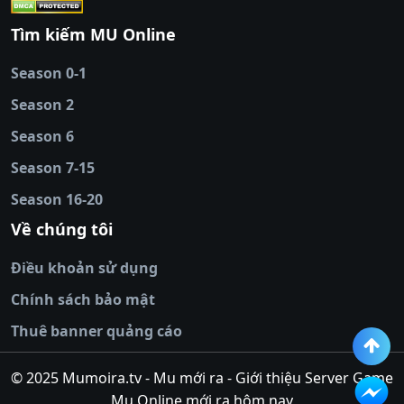
cái
|
qh88
|
Ok9
|
nhatvip
|
socolive
|
Ku
88
|
tài xỉu
Tìm kiếm MU Online
online
|
sunwin
|
hitclub
|
b52club
|
iwin
cái uy tín
|
kèo nhà
Season 0-1
cái
|
nowgoal
|
1gom
|
net88
|
max88
|
Season 2
đĩa
|
bắn cá đổi
thưởng
Season 6
|
https://bongdalu.ceo
|
trang chủ
fly88
|
new88
|
https://keonhacai.claims/
|
ht
Season 7-15
bóng đá
|
NEW88
|
socolive
Season 16-20
tv
|
hitclub
|
ok9
|
Hitclub
|
Vic88
|
Red8
win
|
Xoilac
|
open 88
|
open 88
|
sun
Về chúng tôi
win
|
hit club
|
Kingfun
|
game bài đổi
Điều khoản sử dụng
thưởng
|
rik vip
|
game bắn cá đổi
thưởng
|
giai ma keo nha
Chính sách bảo mật
cai
|
8xbet
|
MB66
|
ty le ca
Thuê banner quảng cáo
cuoc
|
https://lv88.space/
|
NK88
|
tài xỉu
online
|
tài xỉu online
|
hit club
|
top nhà
© 2025 Mumoira.tv - Mu mới ra - Giới thiệu Server Game
cái uy
Mu Online mới ra hôm nay