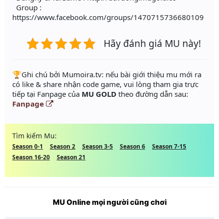
Group :
https://www.facebook.com/groups/1470715736680109
Hãy đánh giá MU này!
️🏆Ghi chú bởi Mumoira.tv: nếu bài giới thiệu mu mới ra
có like & share nhận code game, vui lòng tham gia trực
tiếp tại Fanpage của
MU GOLD
theo đường dẫn sau:
Fanpage
Tìm kiếm Mu:
Season 0-1
Season 2
Season 3-5
Season 6
Season 7-15
Season 16-20
Season 21
MU Online mọi người cũng chơi