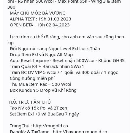
phí - RS nhận 500Wcoi - Max Point 65k - Wing 3 & Item
380.
MÁY CHỦ MỚI: BÁ VƯƠNG
ALPHA TEST : 19h 31.03.2023
OPEN BETA : 19h 02.04.2023
Lịch trình cụ thể rõ ràng, cho anh em vào sau cũng theo
kịp
Đổi Ngọc rác sang Ngọc Level Exl Luck Thần
Drop Item Exl và Ngọc All Map
Auto Reset Ingame - Reset nhận 500Wcoi - Không GHRS
Train Quái K4 + Barrack nhận 5Wc/1
Train BC DV VIP 5 wcoi / 1 qoái. và 300 qoái / 1 ngọc
Cộng hưởng miễn phí
Thu Mua Item Rác = 500 Wcoi
Box Kundun 5 Drop Vũ Khí Rồng
H.Ỗ. TR.Ợ. T.ÂN T.HỦ
Tạo NV có 15k Poi và 2T zen
Set Item Exl +9 và BuaGau 7 ngày
TrangChu : http://mugold.co
ĐangKy & TaiGame : http://bavuong.mugold.co