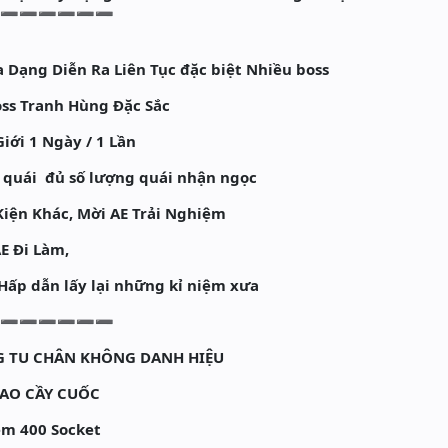
➖➖➖➖➖➖➖
a Dạng Diễn Ra Liên Tục đặc biệt Nhiều boss
Boss Tranh Hùng Đặc Sắc
Giới 1 Ngày / 1 Lần
in quái đủ số lượng quái nhận ngọc
Kiện Khác, Mời AE Trải Nghiệm
E Đi Làm,
 Hấp dẫn lấy lại những kỉ niệm xưa
➖➖➖➖➖➖➖
 TU CHÂN KHÔNG DANH HIỆU
AO CẦY CUỐC
m 400 Socket