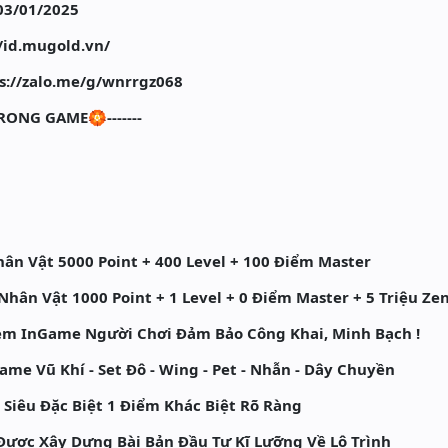
03/01/2025
//id.mugold.vn/
s://zalo.me/g/wnrrgz068
RONG GAME🏵️-------
Nhân Vật 5000 Point + 400 Level + 100 Điểm Master
Nhân Vật 1000 Point + 1 Level + 0 Điểm Master + 5 Triệu Ze
tem InGame Người Chơi Đảm Bảo Công Khai, Minh Bạch !
me Vũ Khí - Set Đô - Wing - Pet - Nhẫn - Dây Chuyền
Siêu Đặc Biệt 1 Điểm Khác Biệt Rõ Ràng
ợc Xây Dựng Bài Bản Đầu Tư Kĩ Lưỡng Về Lộ Trình