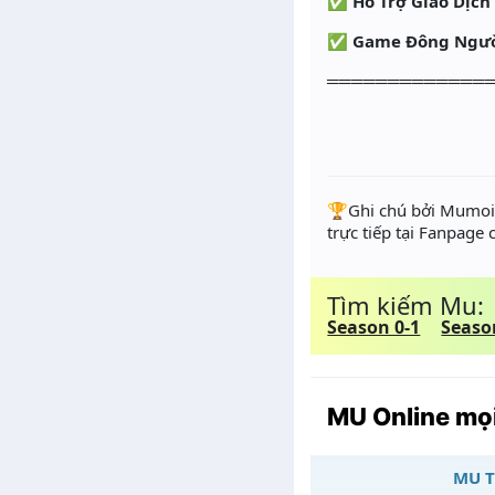
✅ Hỗ Trợ Giao Dịch
✅ Game Đông Người 
═════════════
️🏆Ghi chú bởi Mumoir
trực tiếp tại Fanpage
Tìm kiếm Mu:
Season 0-1
Seaso
MU Online mọi
MU T