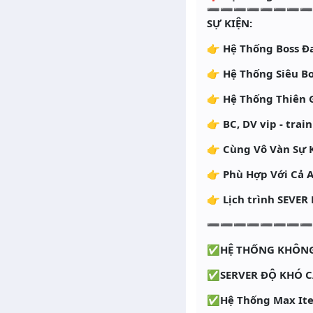
➖➖➖➖➖➖➖
SỰ KIỆN:
👉 Hệ Thống Boss Đ
👉 Hệ Thống Siêu 
👉 Hệ Thống Thiên 
👉 BC, DV vip - tra
👉 Cùng Vô Vàn Sự 
👉 Phù Hợp Với Cả A
👉 Lịch trình SEVER
➖➖➖➖➖➖➖
✅HỆ THỐNG KHÔNG
✅SERVER ĐỘ KHÓ C
✅Hệ Thống Max Ite