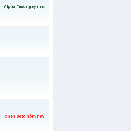
Alpha Test ngày mai
 ngày 09/08/2626
ào 22h ngày
/muhoalong
vào 13h
Open Beta hôm nay