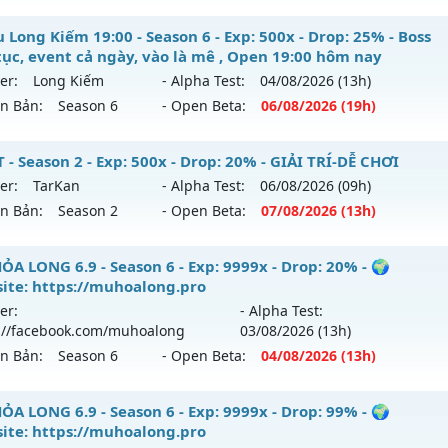
9999x - Drop: 99%
 Trường Tồn - Cam kết lâu dài - Máy chủ siêu mượt
 Long Kiếm 19:00 - Season 6 - Exp: 500x - Drop: 25% - Boss
reset: Non Reset
 tục, event cả ngày, vào là mê , Open 19:00 hôm nay
 mới ra tháng 08 2026 - Mở máy chủ
Thần Tốc
vào 08h ngà
loại: Mu Nguyên bản Webzen
er:
Long Kiếm
- Alpha Test:
04/08
/2026
(13h)
ên Bản:
Season 6
- Open Beta:
06/08
/2026
(19h)
p: 9999x - Drop: 90%
ack: Xshiel
ểu reset: Reset In Game
Mu Long Kiếm 19:00 - Boss liên tục, event cả ngày, vào là 
 - Season 2 - Exp: 500x - Drop: 20% - GIẢI TRÍ-DỄ CHƠI
hể loại: Mu Nguyên bản Webzen
y
er:
TarKan
- Alpha Test:
06/08
/2026
(09h)
ên Bản:
Season 2
- Open Beta:
07/08
/2026
(13h)
ntihack: ICMPROTECT ✅ 🔴 ✨ ⚡️
 mới ra tháng 08 2026 - Mở máy chủ
Long Kiếm
vào 19h n
p: 500x - Drop: 25%
FPT - GIẢI TRÍ-DỄ CHƠI
ỎA LONG 6.9 - Season 6 - Exp: 9999x - Drop: 20% - 🌍
ite: https://muhoalong.pro
ểu reset: Reset In Game
 mới ra tháng 08 2026 - Mở máy chủ
TarKan
vào 13h ngày 
er:
- Alpha Test:
ể loại: Mu Nguyên bản Webzen
://facebook.com/muhoalong
03/08
/2026
(13h)
p: 500x - Drop: 20%
ên Bản:
Season 6
- Open Beta:
04/08
/2026
(13h)
tihack: VIP SHIELD
ểu reset: Reset In Game
hể loại: Mu Nguyên bản Webzen
ỎA LONG 6.9 - 🌍 Website: https://muhoalong.pro
ỎA LONG 6.9 - Season 6 - Exp: 9999x - Drop: 99% - 🌍
ite: https://muhoalong.pro
tihack: PRO
ới ra tháng 08 2026 - Mở máy chủ
https://facebook.com