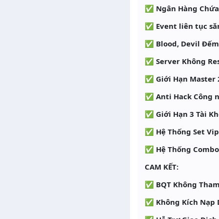
✅ Ngân Hàng Chứa 
✅ Event liên tục să
✅ Blood, Devil Đếm
✅ Server Không Re
✅ Giới Hạn Master 
✅ Anti Hack Công n
✅ Giới Hạn 3 Tài K
✅ Hệ Thống Set Vip
✅ Hệ Thống Combo 1 
CAM KẾT:
✅ BQT Không Tham 
✅ Không Kích Nạp 