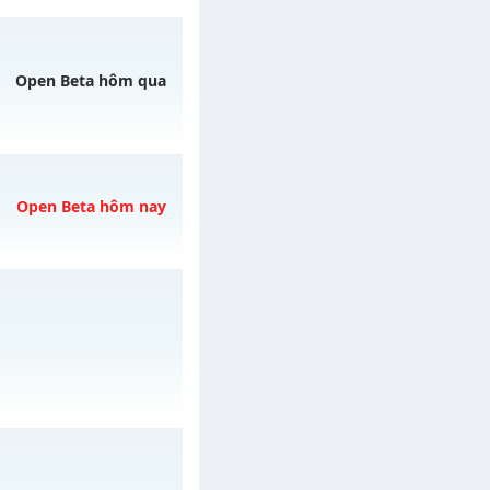
y 07/08/2626
Open Beta hôm qua
mê , Open 19:00 hôm
Open Beta hôm nay
gày 06/08/2626
07/08/2626
/muhoalong
vào 13h