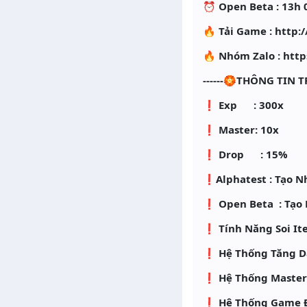
⏰ Open Beta : 13h 
🔥 Tải Game : http:
🔥 Nhóm Zalo : http
------🏵️THÔNG TIN T
❗️ Exp : 300x
❗️ Master: 10x
❗️ Drop : 15%
❗️Alphatest : Tạo 
❗️ Open Beta : Tạo 
❗️ Tính Năng Soi I
❗️ Hệ Thống Tăng Da
❗️ Hệ Thống Master 
❗ Hệ Thống Game Đư