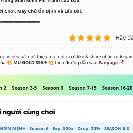
 Trung Gian Miễn Phí Tránh Lừa Đảo
Chơi, Máy Chủ Ổn Định Và Lâu Dài.
═════════════
Hãy đ
a.tv: nếu bài giới thiệu mu mới ra có like & share nhận code gam
 của
💥 MU GOLD SS6.9 💥
theo đường dẫn sau:
Fanpage
n 2
Season 3-5
Season 6
Season 7-15
Season 16-20
 người cũng chơi
HIÊN MỆNH - Season 6 - Exp: 500x - Drop: 20% - SEASON 6.3