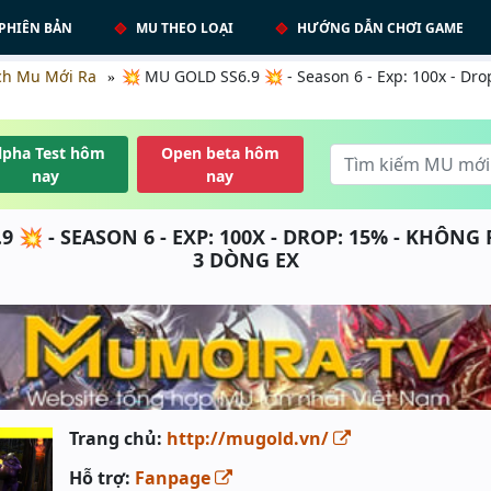
PHIÊN BẢN
MU THEO LOẠI
HƯỚNG DẪN CHƠI GAME
ch Mu Mới Ra
💥 MU GOLD SS6.9 💥 - Season 6 - Exp: 100x - Dro
lpha Test hôm
Open beta hôm
nay
nay
9 💥 - SEASON 6 - EXP: 100X - DROP: 15% - KHÔNG
3 DÒNG EX
Trang chủ:
http://mugold.vn/
Hỗ trợ:
Fanpage