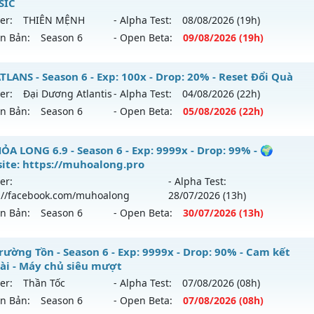
SIC
er:
THIÊN MỆNH
- Alpha Test:
08/08
/2026
(19h)
ên Bản:
Season 6
- Open Beta:
09/08
/2026
(19h)
U THIÊN MỆNH - SEASON 6.3 CLASSIC
LANS - Season 6 - Exp: 100x - Drop: 20% - Reset Đổi Quà
er:
Đại Dương Atlantis
- Alpha Test:
04/08
/2026
(22h)
 mới ra tháng 08 2026 - Mở máy chủ
THIÊN MỆNH
vào 19h
ên Bản:
Season 6
- Open Beta:
05/08
/2026
(22h)
p: 500x - Drop: 20%
 ATLANS - Reset Đổi Quà
ỎA LONG 6.9 - Season 6 - Exp: 9999x - Drop: 99% - 🌍
ểu reset: Reset In Game
ite: https://muhoalong.pro
 mới ra tháng 08 2026 - Mở máy chủ
Đại Dương Atlantis
v
hể loại: Mu Nguyên bản Webzen
er:
- Alpha Test:
/08/2626
://facebook.com/muhoalong
28/07
/2026
(13h)
tihack: Antihack chạy bằng cơm
ên Bản:
Season 6
- Open Beta:
30/07
/2026
(13h)
p: 100x - Drop: 20%
ểu reset: Reset In Game
ỎA LONG 6.9 - 🌍 Website: https://muhoalong.pro
rường Tồn - Season 6 - Exp: 9999x - Drop: 90% - Cam kết
ể loại: Mu Nguyên bản Webzen
dài - Máy chủ siêu mượt
ới ra tháng 07 2026 - Mở máy chủ
https://facebook.com
er:
Thần Tốc
- Alpha Test:
07/08
/2026
(08h)
tihack: Shark
 30/07/2626
ên Bản:
Season 6
- Open Beta:
07/08
/2026
(08h)