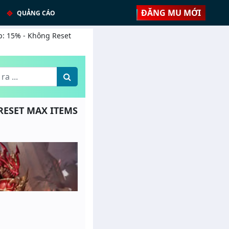
ĐĂNG MU MỚI
QUẢNG CÁO
p: 15% - Không Reset
 RESET MAX ITEMS