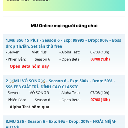
MU Online mọi người cũng chơi
1.
Mu SS6.15 Plus - Season 6 - Exp: 9999x - Drop: 90% - Boss
drop 1h/lần, Set tân thủ free
- Server:
Viet Plus
- Alpha Test:
07/08
(13h)
- Phiên Bản:
Season 6
- Open Beta:
08/08
(13h)
Open Beta hôm nay
Mu SS6.15 Plus - Boss drop 1h/lần, Set tân thủ free
2.
⚔️MU VÔ SONG⚔️ - Season 6 - Exp: 500x - Drop: 50% -
Mu mới ra tháng 08 2026 - Mở máy chủ
Viet Plus
vào 13h
SS6 EP3 GIẢI TRÍ- ĐỈNH CAO CLASSIC
ngày 08/08/2626
- Server:
VÔ SONG 3
- Alpha Test:
07/08
(10h)
- Phiên Bản:
Season 6
- Open Beta:
07/08
(18h)
Exp: 9999x - Drop: 90%
Alpha Test hôm qua
Kiểu reset: Reset In Game
Thể loại: Mu Bán Đồ Full Trong Shop
⚔️MU VÔ SONG⚔️ - SS6 EP3 GIẢI TRÍ- ĐỈNH CAO CLASSIC
3.
MU SS6 - Season 6 - Exp: 99x - Drop: 20% - HOÀI NIỆM-
Antihack: Phoenix chống hack mới
Mu mới ra tháng 08 2026 - Mở máy chủ
VÔ SONG 3
vào 18h
VUI VẺ