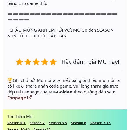
bằng cho game thủ.
➖➖➖➖➖➖➖➖➖➖➖➖➖➖➖➖➖➖➖➖
➖➖➖➖
CHÀO MỪNG ANH EM TỚI VỚI MU Golden SEASON
6.15 LỐI CHƠI CỰC HẤP DẪN
Hãy đánh giá MU này!
️🏆Ghi chú bởi Mumoira.tv: nếu bài giới thiệu mu mới ra
có like & share nhận code game, vui lòng tham gia trực
tiếp tại Fanpage của
Mu-Golden
theo đường dẫn sau:
Fanpage
Tìm kiếm Mu:
Season 0-1
Season 2
Season 3-5
Season 6
Season 7-15
Season 16-20
Season 21