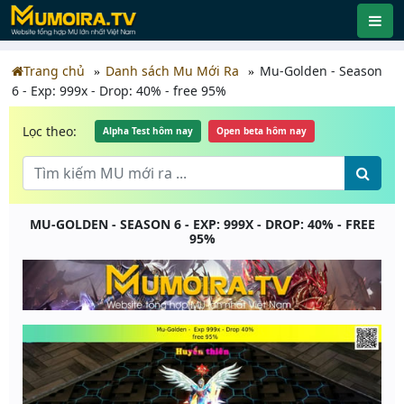
Trang chủ
Danh sách Mu Mới Ra
Mu-Golden - Season
6 - Exp: 999x - Drop: 40% - free 95%
Lọc theo:
Alpha Test hôm nay
Open beta hôm nay
MU-GOLDEN - SEASON 6 - EXP: 999X - DROP: 40% - FREE
95%