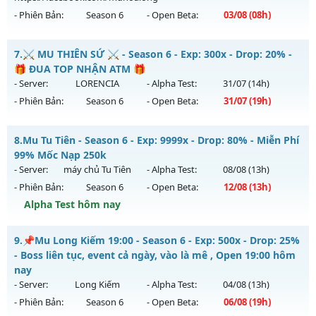
- Phiên Bản:
Season 6
- Open Beta:
03/08
(08h)
Exp: 100x - Drop: 5%
Kiểu reset: Non Reset
MUA HỎA LONG 6.9 - 🌍 Website: https://muhoalong.pro
7.
⚔️ MU THIÊN SỨ ⚔️ - Season 6 - Exp: 300x - Drop: 20% -
Thể loại: Mu Nguyên bản Webzen
Mu mới ra tháng 08 2026 - Mở máy chủ
🎁 ĐUA TOP NHẬN ATM 🎁
Antihack: XShield
https://facebook.com/muhoalong
vào 08h ngày
- Server:
LORENCIA
- Alpha Test:
31/07
(14h)
03/08/2626
- Phiên Bản:
Season 6
- Open Beta:
31/07
(19h)
Exp: 9999x - Drop: 20%
⚔️ MU THIÊN SỨ ⚔️ - 🎁 ĐUA TOP NHẬN ATM 🎁
Kiểu reset: Non Reset
8.
Mu Tu Tiên - Season 6 - Exp: 9999x - Drop: 80% - Miễn Phí
Mu mới ra tháng 07 2026 - Mở máy chủ
LORENCIA
vào 19h
99% Mốc Nạp 250k
Thể loại: Mu Nguyên bản Webzen
ngày 31/07/2626
- Server:
máy chủ Tu Tiên
- Alpha Test:
08/08
(13h)
Antihack: XShield
- Phiên Bản:
Season 6
- Open Beta:
12/08
(13h)
Exp: 300x - Drop: 20%
Alpha Test hôm nay
Kiểu reset: Reset In Game
Thể loại: Mu Nguyên bản Webzen
Mu Tu Tiên - Miễn Phí 99% Mốc Nạp 250k
9.
📌Mu Long Kiếm 19:00 - Season 6 - Exp: 500x - Drop: 25%
Antihack: BDCAM
Mu mới ra tháng 08 2026 - Mở máy chủ
máy chủ Tu Tiên
- Boss liên tục, event cả ngày, vào là mê , Open 19:00 hôm
vào 13h ngày 12/08/2626
nay
- Server:
Long Kiếm
- Alpha Test:
04/08
(13h)
Exp: 9999x - Drop: 80%
- Phiên Bản:
Season 6
- Open Beta:
06/08
(19h)
Kiểu reset: Reset In Game