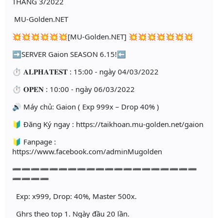
THÁNG 3/2022
MU-Golden.NET
💥💥💥💥💥💥[MU-Golden.NET] 💥💥💥💥💥💥💥
➡️SERVER Gaion SEASON 6.15!⬅️
⏱ 𝐀𝐋𝐏𝐇𝐀𝐓𝐄𝐒𝐓 : 15:00 - ngày 04/03/2022
⏱ 𝐎𝐏𝐄𝐍 : 10:00 - ngày 06/03/2022
🔊 Máy chủ: Gaion ( Exp 999x – Drop 40% )
🔰 Đăng Ký ngay : https://taikhoan.mu-golden.net/gaion
🔰 Fanpage :
https://www.facebook.com/adminMugolden
➖➖➖➖➖➖➖➖➖➖➖➖➖➖➖➖➖➖➖➖
➖➖➖➖
Exp: x999, Drop: 40%, Master 500x.
Ghrs theo top 1. Ngày đầu 20 lần.