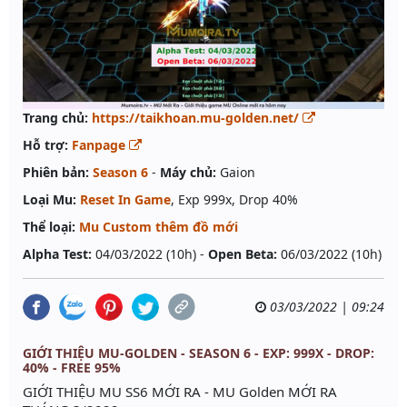
Trang chủ:
https://taikhoan.mu-golden.net/
Hỗ trợ:
Fanpage
Phiên bản:
Season 6
-
Máy chủ:
Gaion
Loại Mu:
Reset In Game
, Exp 999x, Drop 40%
Thể loại:
Mu Custom thêm đồ mới
Alpha Test:
04/03/2022 (10h) -
Open Beta:
06/03/2022 (10h)
03/03/2022 | 09:24
GIỚI THIỆU MU-GOLDEN - SEASON 6 - EXP: 999X - DROP:
40% - FREE 95%
GIỚI THIỆU MU SS6 MỚI RA - MU Golden MỚI RA