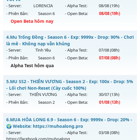
ngày 07/08/2626
- Server:
LORENCIA
- Alpha Test:
08/08
(19h)
- Phiên Bản:
Season 6
- Open Beta:
08/08
(19h)
Exp: 500x - Drop: 50%
Open Beta hôm nay
Kiểu reset: Reset In Game
Thể loại: Mu Nguyên bản Webzen
MU SS6 - HOÀI NIỆM-VUI VẺ
4.
Mu Trống Đồng - Season 6 - Exp: 9999x - Drop: 90% - Chơi
Antihack: MU8X
Mu mới ra tháng 08 2026 - Mở máy chủ
LORENCIA
vào 19h
là mê - Không nạp vẫn khủng
ngày 08/08/2626
- Server:
Tình Yêu
- Alpha Test:
07/08
(08h)
- Phiên Bản:
Season 6
- Open Beta:
07/08
(08h)
Exp: 99x - Drop: 20%
Alpha Test hôm qua
Kiểu reset: Non Reset
Thể loại: Mu Nguyên bản Webzen
Mu Trống Đồng - Chơi là mê - Không nạp vẫn khủng
5.
MU SS2 - THIÊN VƯƠNG - Season 2 - Exp: 100x - Drop: 5%
Antihack: OK
Mu mới ra tháng 08 2026 - Mở máy chủ
Tình Yêu
vào 08h
- Lối chơi Non-Reset (Cày cuốc 100%)
ngày 07/08/2626
- Server:
THIÊN VƯƠNG
- Alpha Test:
30/07
(13h)
- Phiên Bản:
Season 2
- Open Beta:
01/08
(13h)
Exp: 9999x - Drop: 90%
Kiểu reset: Reset In Game
MU SS2 - THIÊN VƯƠNG - Lối chơi Non-Reset (Cày cuốc
6.
MUA HỎA LONG 6.9 - Season 6 - Exp: 9999x - Drop: 20% -
Thể loại: Mu Nguyên bản Webzen
100%)
🌍 Website: https://muhoalong.pro
Antihack: ICMPROTECT ✅ 🔴 ✨ ⚡️
Mu mới ra tháng 08 2026 - Mở máy chủ
THIÊN VƯƠNG
vào
- Server:
- Alpha Test:
03/08
(08h)
13h ngày 01/08/2626
https://facebook.com/muhoalong