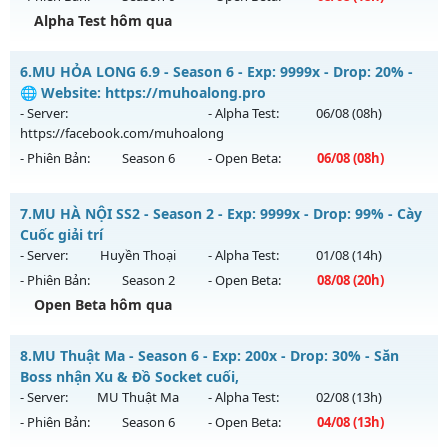
Kiểu reset: Reset In Game
Alpha Test hôm qua
Thể loại: Mu Nguyên bản Webzen
MU HỎA LONG 6.9 - 🌍 Website: https://muhoalong.pro
Antihack: ICM
6.
MU HỎA LONG 6.9 - Season 6 - Exp: 9999x - Drop: 20% -
Mu mới ra tháng 08 2026 - Mở máy chủ
🌐 Website: https://muhoalong.pro
https://facebook.com/muhoalong
vào 18h ngày
- Server:
- Alpha Test:
06/08
(08h)
08/08/2626
https://facebook.com/muhoalong
- Phiên Bản:
Season 6
- Open Beta:
06/08
(08h)
Exp: 9999x - Drop: 99%
Kiểu reset: Non Reset
MU HỎA LONG 6.9 - 🌐 Website: https://muhoalong.pro
7.
MU HÀ NỘI SS2 - Season 2 - Exp: 9999x - Drop: 99% - Cày
Thể loại: Mu Nguyên bản Webzen
Mu mới ra tháng 08 2026 - Mở máy chủ
Cuốc giải trí
Antihack: XShield
https://facebook.com/muhoalong
vào 08h ngày
- Server:
Huyền Thoại
- Alpha Test:
01/08
(14h)
06/08/2626
- Phiên Bản:
Season 2
- Open Beta:
08/08
(20h)
Exp: 9999x - Drop: 20%
Open Beta hôm qua
Kiểu reset: Non Reset
MU HÀ NỘI SS2 - Cày Cuốc giải trí
8.
MU Thuật Ma - Season 6 - Exp: 200x - Drop: 30% - Săn
Thể loại: Mu Nguyên bản Webzen
Mu mới ra tháng 08 2026 - Mở máy chủ
Huyền Thoại
vào
Boss nhận Xu & Đồ Socket cuối,
Antihack: XShield
20h ngày 08/08/2626
- Server:
MU Thuật Ma
- Alpha Test:
02/08
(13h)
- Phiên Bản:
Season 6
- Open Beta:
04/08
(13h)
Exp: 9999x - Drop: 99%