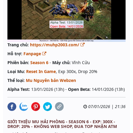
Trang chủ:
https://muhp2003.com/
Hỗ trợ:
Fanpage
Phiên bản:
Season 6
-
Máy chủ:
Vĩnh Cửu
Loại Mu:
Reset In Game
, Exp 300x, Drop 20%
Thể loại:
Mu Nguyên bản Webzen
Alpha Test:
13/01/2026 (13h) -
Open Beta:
14/01/2026 (13h)
07/01/2026 | 21:36
GIỚI THIỆU MU HẢI PHÒNG - SEASON 6 - EXP: 300X -
DROP: 20% - KHÔNG WEB SHOP, ĐUA TOP NHẬN ATM