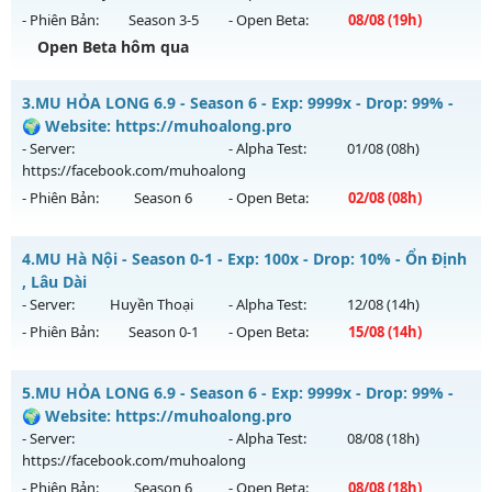
19h ngày 09/08/2626
- Phiên Bản:
Season 3-5
- Open Beta:
08/08
(19h)
Exp: 500x - Drop: 30%
Open Beta hôm qua
Kiểu reset: Reset In Game
MUDREAM.NET - Hard Server • Không VIP • Không mốc
3.
MU HỎA LONG 6.9 - Season 6 - Exp: 9999x - Drop: 99% -
Thể loại: Mu Nguyên bản Webzen
Mu mới ra tháng 08 2026 - Mở máy chủ
Máy chủ Dream
🌍 Website: https://muhoalong.pro
Antihack: antihack
Land
vào 19h ngày 08/08/2626
- Server:
- Alpha Test:
01/08
(08h)
https://facebook.com/muhoalong
Exp: 1x - Drop: 3%
- Phiên Bản:
Season 6
- Open Beta:
02/08
(08h)
Kiểu reset: Non Reset
Thể loại: Mu Nguyên bản Webzen
MU HỎA LONG 6.9 - 🌍 Website: https://muhoalong.pro
4.
MU Hà Nội - Season 0-1 - Exp: 100x - Drop: 10% - Ổn Định
Antihack: Chống Hack/ Dupe 100%
Mu mới ra tháng 08 2026 - Mở máy chủ
, Lâu Dài
https://facebook.com/muhoalong
vào 08h ngày
- Server:
Huyền Thoại
- Alpha Test:
12/08
(14h)
02/08/2626
- Phiên Bản:
Season 0-1
- Open Beta:
15/08
(14h)
Exp: 9999x - Drop: 99%
MU Hà Nội - Ổn Định , Lâu Dài
Kiểu reset: Non Reset
5.
MU HỎA LONG 6.9 - Season 6 - Exp: 9999x - Drop: 99% -
Mu mới ra tháng 08 2026 - Mở máy chủ
Huyền Thoại
vào
🌍 Website: https://muhoalong.pro
Thể loại: Mu Nguyên bản Webzen
14h ngày 15/08/2626
- Server:
- Alpha Test:
08/08
(18h)
Antihack: XShield
https://facebook.com/muhoalong
Exp: 100x - Drop: 10%
- Phiên Bản:
Season 6
- Open Beta:
08/08
(18h)