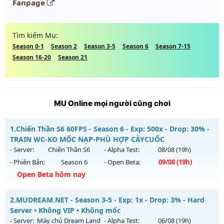
Fanpage
Tìm kiếm Mu:
Season 0-1
Season 2
Season 3-5
Season 6
Season 7-15
Season 16-20
Season 21
MU Online mọi người cũng chơi
1.
Chiến Thần S6 60FPS - Season 6 - Exp: 500x - Drop: 30% -
TRAIN WC-KO MỐC NẠP-PHÙ HỢP CÀYCUỐC
- Server:
Chiến Thần S6
- Alpha Test:
08/08
(19h)
- Phiên Bản:
Season 6
- Open Beta:
09/08
(19h)
Open Beta hôm nay
Chiến Thần S6 60FPS - TRAIN WC-KO MỐC NẠP-PHÙ HỢP
2.
MUDREAM.NET - Season 3-5 - Exp: 1x - Drop: 3% - Hard
CÀYCUỐC
Server • Không VIP • Không mốc
Mu mới ra tháng 08 2026 - Mở máy chủ
Chiến Thần S6
vào
- Server:
Máy chủ Dream Land
- Alpha Test:
06/08
(19h)