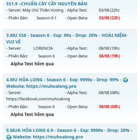
CÓ
SS1.9 –CHUẨN CÀY CẤY NGUYÊN BẢN
Mu mới ra tháng 08 2026 - Mở máy chủ
Hoài Niệm
vào 13h
- Server:
Máy chủ Thiên Vương
- Alpha Test:
03/08
(22h)
ngày 09/08/2626
- Phiên Bản:
Season 0-1
- Open Beta:
03/08
(22h)
Exp: 500x - Drop: 50%
Mu Thiên Long - MU SS1.9 –CHUẨN CÀY CẤY NGUYÊN BẢN
Kiểu reset: Reset In Game
3.
MU SS6 - Season 6 - Exp: 99x - Drop: 20% - HOÀI NIỆM-
Mu mới ra tháng 08 2026 - Mở máy chủ
Máy chủ Thiên
VUI VẺ
Thể loại: Mu Nguyên bản Webzen
Vương
vào 22h ngày 03/08/2626
- Server:
LORENCIA
- Alpha Test:
08/08
(19h)
Antihack: BDCAM
- Phiên Bản:
Season 6
- Open Beta:
08/08
(19h)
Exp: 50x - Drop: 100%
Alpha Test hôm qua
Kiểu reset: Reset In Game
Thể loại: Mu Nguyên bản Webzen
MU SS6 - HOÀI NIỆM-VUI VẺ
4.
MU HỎA LONG - Season 6 - Exp: 9999x - Drop: 99% - 🌍
Antihack: Gameguard
Mu mới ra tháng 08 2026 - Mở máy chủ
LORENCIA
vào 19h
Website: https://muhoalong.pro
ngày 08/08/2626
- Server:
- Alpha Test:
08/08
(08h)
https://facebook.com/muhoalong
Exp: 99x - Drop: 20%
- Phiên Bản:
Season 6
- Open Beta:
08/08
(08h)
Kiểu reset: Non Reset
Alpha Test hôm qua
Thể loại: Mu Nguyên bản Webzen
MU HỎA LONG - 🌍 Website: https://muhoalong.pro
Antihack: OK
5.
MUA HỎA LONG 6.9 - Season 6 - Exp: 9999x - Drop: 20% -
Mu mới ra tháng 08 2026 - Mở máy chủ
🌍 Website: https://muhoalong.pro