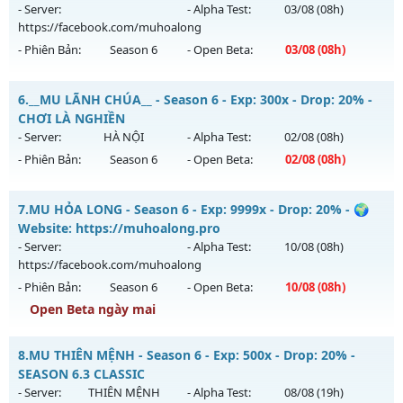
https://facebook.com/muhoalong
vào 08h ngày
- Server:
- Alpha Test:
03/08
(08h)
08/08/2626
https://facebook.com/muhoalong
- Phiên Bản:
Season 6
- Open Beta:
03/08
(08h)
Exp: 9999x - Drop: 99%
Kiểu reset: Non Reset
MUA HỎA LONG 6.9 - 🌍 Website: https://muhoalong.pro
6.
__MU LÃNH CHÚA__ - Season 6 - Exp: 300x - Drop: 20% -
Thể loại: Mu Nguyên bản Webzen
Mu mới ra tháng 08 2026 - Mở máy chủ
CHƠI LÀ NGHIỀN
Antihack: XShield
https://facebook.com/muhoalong
vào 08h ngày
- Server:
HÀ NỘI
- Alpha Test:
02/08
(08h)
03/08/2626
- Phiên Bản:
Season 6
- Open Beta:
02/08
(08h)
Exp: 9999x - Drop: 20%
__MU LÃNH CHÚA__ - CHƠI LÀ NGHIỀN
Kiểu reset: Non Reset
7.
MU HỎA LONG - Season 6 - Exp: 9999x - Drop: 20% - 🌍
Mu mới ra tháng 08 2026 - Mở máy chủ
HÀ NỘI
vào 08h
Website: https://muhoalong.pro
Thể loại: Mu Nguyên bản Webzen
ngày 02/08/2626
- Server:
- Alpha Test:
10/08
(08h)
Antihack: XShield
https://facebook.com/muhoalong
Exp: 300x - Drop: 20%
- Phiên Bản:
Season 6
- Open Beta:
10/08
(08h)
Kiểu reset: Reset In Game
Open Beta ngày mai
Thể loại: Mu Nguyên bản Webzen
MU HỎA LONG - 🌍 Website: https://muhoalong.pro
Antihack: GoldShield
8.
MU THIÊN MỆNH - Season 6 - Exp: 500x - Drop: 20% -
Mu mới ra tháng 08 2026 - Mở máy chủ
SEASON 6.3 CLASSIC
https://facebook.com/muhoalong
vào 08h ngày
- Server:
THIÊN MỆNH
- Alpha Test:
08/08
(19h)