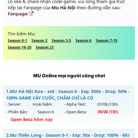
có like & share nhận code game, vui lòng tham gia trực
tiếp tại Fanpage của
Mu Hà Nội
theo đường dẫn sau:
Fanpage
Tìm kiếm Mu:
Season 0-1
Season 2
Season 3-5
Season 6
Season 7-15
Season 16-20
Season 21
MU Online mọi người cũng chơi
1.
MU Hà Nội Xưa – ss6 - Season 6 - Exp: 500x - Drop: 50% -
100% GAME CÀY CUỐC, CHĂM CHỈ LÀ CÓ
- Server:
Hoài Niệm
- Alpha Test:
07/08
(13h)
- Phiên Bản:
Season 6
- Open Beta:
09/08
(13h)
Open Beta hôm nay
MU Hà Nội Xưa – ss6 - 100% GAME CÀY CUỐC, CHĂM CHỈ LÀ
2.
Mu Thiên Long - Season 0-1 - Exp: 50x - Drop: 100% - MU