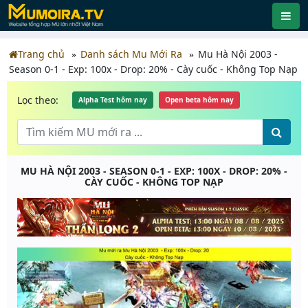
Trang chủ
Danh sách Mu Mới Ra
Mu Hà Nội 2003 -
Season 0-1 - Exp: 100x - Drop: 20% - Cày cuốc - Không Top Nạp
Lọc theo:
Alpha Test hôm nay
Open beta hôm nay
MU HÀ NỘI 2003 - SEASON 0-1 - EXP: 100X - DROP: 20% -
CÀY CUỐC - KHÔNG TOP NẠP