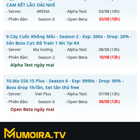
THẦN FREE
Antihack: XShield
CAM KẾT LÂU DÀI NHÉ
Mu mới ra tháng 07 2026 - Mở máy chủ
BOSS XUYÊN ĐÊM,
- Server:
ARENA
- Alpha Test:
03/08
(10h)
WC RƠI NHƯ MƯA
vào 13h ngày 29/07/2626
- Phiên Bản:
Season 6
- Open Beta:
03/08
(10h)
Exp: 9999x - Drop: 80%
__MU TRUỜNG KỲ__ - CAM KẾT LÂU DÀI NHÉ
Kiểu reset: Reset In Game
9.
Cày Cuốc Không Mốc - Season 2 - Exp: 200x - Drop: 20% -
Mu mới ra tháng 08 2026 - Mở máy chủ
ARENA
vào 10h
Săn Boss Cực Đã Train 1 Wc Tại K4
Thể loại: Mu Nguyên bản Webzen
ngày 03/08/2626
- Server:
Ma Vương
- Alpha Test:
08/08
(13h)
Antihack: KHÔNG THỂ HACK
- Phiên Bản:
Season 2
- Open Beta:
10/08
(13h)
Exp: 200x - Drop: 20%
Alpha Test ngày mai
Kiểu reset: Reset In Game
Thể loại: Mu Nguyên bản Webzen
Cày Cuốc Không Mốc - Săn Boss Cực Đã Train 1 Wc Tại K4
10.
Mu SS6.15 Plus - Season 6 - Exp: 9999x - Drop: 90% -
Antihack: GoldShield
Mu mới ra tháng 08 2026 - Mở máy chủ
Ma Vương
vào 13h
Boss drop 1h/lần, Set tân thủ free
ngày 10/08/2626
- Server:
Viet Plus
- Alpha Test:
07/08
(13h)
- Phiên Bản:
Season 6
- Open Beta:
08/08
(13h)
Exp: 200x - Drop: 20%
Open Beta ngày mai
Kiểu reset: Reset In Game
Thể loại: Mu Nguyên bản Webzen
Mu SS6.15 Plus - Boss drop 1h/lần, Set tân thủ free
Antihack: GameGuard
https://ktdb.net/
Mu mới ra tháng 08 2026 - Mở máy chủ
|
789club
|
Jun88
Viet Plus
vào 13h
|
bắn cá
ngày 08/08/2626
đổi thưởng
|
Xôi Lạc