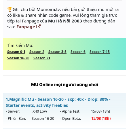
️🏆Ghi chú bởi Mumoira.tv: nếu bài giới thiệu mu mới ra
có like & share nhận code game, vui lòng tham gia trực
tiếp tại Fanpage của
Mu Hà Nội 2003
theo đường dẫn
sau:
Fanpage
Tìm kiếm Mu:
Season 0-1
Season 2
Season 3-5
Season 6
Season 7-15
Season 16-20
Season 21
MU Online mọi người cũng chơi
1.
Magnific Mu - Season 16-20 - Exp: 40x - Drop: 30% -
Starter events, activity freebies
- Server:
X40 Low
- Alpha Test:
15/08
(18h)
- Phiên Bản:
Season 16-20
- Open Beta:
15/08
(18h)