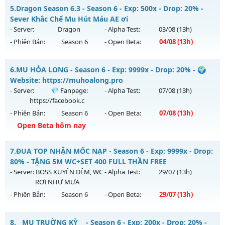
MU ATLANS - Reset Đổi Quà
Kiểu reset: Non Reset
5.
Dragon Season 6.3 - Season 6 - Exp: 500x - Drop: 20% -
Mu mới ra tháng 08 2026 - Mở máy chủ
Đại Dương Atlantis
Sever Khắc Chế Mu Hút Máu AE ơi
Thể loại: Mu Nguyên bản Webzen
vào 22h ngày 05/08/2626
- Server:
Dragon
- Alpha Test:
03/08
(13h)
Antihack: XShield
- Phiên Bản:
Season 6
- Open Beta:
04/08
(13h)
Exp: 100x - Drop: 20%
Kiểu reset: Reset In Game
Dragon Season 6.3 - Sever Khắc Chế Mu Hút Máu AE ơi
6.
MU HỎA LONG - Season 6 - Exp: 9999x - Drop: 20% - 🌍
Thể loại: Mu Nguyên bản Webzen
Mu mới ra tháng 08 2026 - Mở máy chủ
Dragon
vào 13h
Website: https://muhoalong.pro
Antihack: Shark
ngày 04/08/2626
- Server:
💎 Fanpage:
- Alpha Test:
07/08
(13h)
https://facebook.c
Exp: 500x - Drop: 20%
- Phiên Bản:
Season 6
- Open Beta:
07/08
(13h)
Kiểu reset: Reset In Game
Open Beta hôm nay
Thể loại: Mu Nguyên bản Webzen
MU HỎA LONG - 🌍 Website: https://muhoalong.pro
Antihack: Antihack
7.
ĐUA TOP NHẬN MỐC NẠP - Season 6 - Exp: 9999x - Drop:
Mu mới ra tháng 08 2026 - Mở máy chủ
💎 Fanpage:
80% - TẶNG 5M WC+SET 400 FULL THẦN FREE
https://facebook.c
vào 13h ngày 07/08/2626
- Server:
BOSS XUYÊN ĐÊM, WC
- Alpha Test:
29/07
(13h)
RƠI NHƯ MƯA
Exp: 9999x - Drop: 20%
- Phiên Bản:
Season 6
- Open Beta:
29/07
(13h)
Kiểu reset: Non Reset
Thể loại: Mu Nguyên bản Webzen
ĐUA TOP NHẬN MỐC NẠP - TẶNG 5M WC+SET 400 FULL
8.
__MU TRUỜNG KỲ__ - Season 6 - Exp: 200x - Drop: 20% -