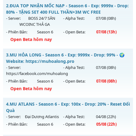
Magnific Mu - Starter events, activity freebies
2.
ĐUA TOP NHẬN MỐC NẠP - Season 6 - Exp: 9999x - Drop:
Mu mới ra tháng 08 2026 - Mở máy chủ
X40 Low
vào 18h
80% - TẶNG SET 400 FULL THẦN+3M WC FREE
ngày 15/08/2626
- Server:
BOSS 24/7 SĂN
- Alpha Test:
07/08
(08h)
WCOINC THẢ GA
Exp: 40x - Drop: 30%
- Phiên Bản:
Season 6
- Open Beta:
07/08
(13h)
Kiểu reset: Reset In Game
Open Beta hôm nay
Thể loại: Mu Nguyên bản Webzen
ĐUA TOP NHẬN MỐC NẠP - TẶNG SET 400 FULL THẦN+3M
Antihack: Mega-Anti
3.
MU HỎA LONG - Season 6 - Exp: 9999x - Drop: 99% - 🌍
WC FREE
Website: https://muhoalong.pro
Mu mới ra tháng 08 2026 - Mở máy chủ
BOSS 24/7 SĂN
- Server:
- Alpha Test:
07/08
(08h)
WCOINC THẢ GA
vào 13h ngày 07/08/2626
https://facebook.com/muhoalong
- Phiên Bản:
Season 6
- Open Beta:
07/08
(08h)
Exp: 9999x - Drop: 80%
Open Beta hôm nay
Kiểu reset: Reset In Game
Thể loại: Mu Nguyên bản Webzen
MU HỎA LONG - 🌍 Website: https://muhoalong.pro
4.
MU ATLANS - Season 6 - Exp: 100x - Drop: 20% - Reset Đổi
Antihack: KHÔNG THỂ HACK
Mu mới ra tháng 08 2026 - Mở máy chủ
Quà
https://facebook.com/muhoalong
vào 08h ngày
- Server:
Đại Dương Atlantis
- Alpha Test:
04/08
(22h)
07/08/2626
- Phiên Bản:
Season 6
- Open Beta:
05/08
(22h)
Exp: 9999x - Drop: 99%