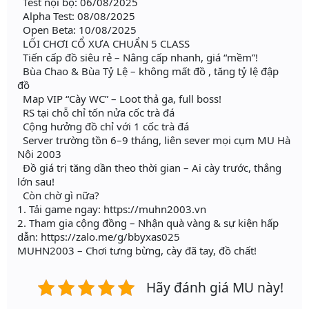
Test nội bộ: 06/08/2025
Alpha Test: 08/08/2025
Open Beta: 10/08/2025
LỐI CHƠI CỔ XƯA CHUẨN 5 CLASS
Tiến cấp đồ siêu rẻ – Nâng cấp nhanh, giá “mềm”!
Bùa Chao & Bùa Tỷ Lệ – không mất đồ , tăng tỷ lệ đập
đồ
Map VIP “Cày WC” – Loot thả ga, full boss!
RS tại chỗ chỉ tốn nửa cốc trà đá
Cộng hưởng đồ chỉ với 1 cốc trà đá
Server trường tồn 6–9 tháng, liên sever mọi cụm MU Hà
Nội 2003
Đồ giá trị tăng dần theo thời gian – Ai cày trước, thắng
lớn sau!
Còn chờ gì nữa?
1. Tải game ngay: https://muhn2003.vn
2. Tham gia cộng đồng – Nhận quà vàng & sự kiện hấp
dẫn: https://zalo.me/g/bbyxas025
MUHN2003 – Chơi tưng bừng, cày đã tay, đồ chất!
Hãy đánh giá MU này!