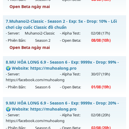
Exp: 300x - Drop: 20%
Open Beta ngày mai
Kiểu reset: Reset In Game
Thể loại: Mu Nguyên bản Webzen
Mu SS6.15 Plus - Boss drop 1h/lần, Set tân thủ free
7.
Muhanoi2-Classic - Season 2 - Exp: 5x - Drop: 10% - Lối
Antihack: GoldShield
Mu mới ra tháng 08 2026 - Mở máy chủ
Viet Plus
vào 13h
chơi cày cuốc Classic đồ chuẩn
ngày 08/08/2626
- Server:
Muhanoi2-Classic
- Alpha Test:
02/08
(17h)
- Phiên Bản:
Season 2
- Open Beta:
08/08
(10h)
Exp: 9999x - Drop: 90%
Open Beta ngày mai
Kiểu reset: Reset In Game
Thể loại: Mu Bán Đồ Full Trong Shop
Muhanoi2-Classic - Lối chơi cày cuốc Classic đồ chuẩn
8.
MU HỎA LONG 6.9 - Season 6 - Exp: 9999x - Drop: 99% -
Antihack: Phoenix chống hack mới
Mu mới ra tháng 08 2026 - Mở máy chủ
Muhanoi2-Classic
🌍 Website: https://muhoalong.pro
vào 10h ngày 08/08/2626
- Server:
- Alpha Test:
30/07
(19h)
https://facebook.com/muhoalong
Exp: 5x - Drop: 10%
- Phiên Bản:
Season 6
- Open Beta:
01/08
(19h)
Kiểu reset: Reset In Game
Thể loại: Mu Nguyên bản Webzen
MU HỎA LONG 6.9 - 🌍 Website: https://muhoalong.pro
9.
MU HỎA LONG 6.9 - Season 6 - Exp: 9999x - Drop: 20% -
Antihack: Pro
Mu mới ra tháng 08 2026 - Mở máy chủ
🌍 Website: https://muhoalong.pro
https://facebook.com/muhoalong
vào 19h ngày
- Server:
- Alpha Test:
02/08
(20h)
01/08/2626
https://facebook.com/muhoalong
- Phiên Bản:
Season 6
- Open Beta:
02/08
(20h)
Exp: 9999x - Drop: 99%