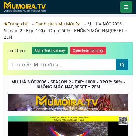
Trang chủ
Danh sách Mu Mới Ra
MU HÀ NỘI 2006 -
Season 2 - Exp: 100x - Drop: 50% - KHÔNG MỐC NẠP,RESET =
ZEN
Lọc theo:
Alpha Test hôm nay
Open beta hôm nay
MU HÀ NỘI 2006 - SEASON 2 - EXP: 100X - DROP: 50% -
KHÔNG MỐC NẠP,RESET = ZEN