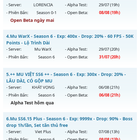
Antihack: SharkGaurd
ngày 30/07/2626
- Server:
LORENCIA
- Alpha Test:
29/07
(19h)
- Phiên Bản:
Season 0-1
- Open Beta:
08/08
(19h)
Exp: 9999x - Drop: 90%
Open Beta ngày mai
Kiểu reset: Reset In Game
Thể loại: Mu Bán Đồ Full Trong Shop
Hà Nội - Dễ Chơi Giải Trí Miễn Phí
4.
Mu WarX - Season 6 - Exp: 400x - Drop: 20% - 60 FPS - 50K
Antihack: Phoenix 2026
Mu mới ra tháng 08 2026 - Mở máy chủ
LORENCIA
vào 19h
Points - Lộ Trình Dài
ngày 08/08/2626
- Server:
Mu WarX
- Alpha Test:
29/07
(20h)
- Phiên Bản:
Season 6
- Open Beta:
31/07
(20h)
Exp: 20x - Drop: 30%
Kiểu reset: Reset In Game
Mu WarX - 60 FPS - 50K Points - Lộ Trình Dài
5.
++ MU VIỆT SS6 ++ - Season 6 - Exp: 300x - Drop: 20% -
Thể loại: Mu Nguyên bản Webzen
Mu mới ra tháng 07 2026 - Mở máy chủ
Mu WarX
vào 20h
LÂU DÀI, CÓ GỘP MU
Antihack: gold
ngày 31/07/2626
- Server:
KHÁT VỌNG
- Alpha Test:
06/08
(21h)
- Phiên Bản:
Season 6
- Open Beta:
06/08
(21h)
Exp: 400x - Drop: 20%
Alpha Test hôm qua
Kiểu reset: Reset In Game
Thể loại: Mu Custom thêm đồ mới
++ MU VIỆT SS6 ++ - LÂU DÀI, CÓ GỘP MU
6.
Mu SS6.15 Plus - Season 6 - Exp: 9999x - Drop: 90% - Boss
Antihack: UGK Shield + Phoenix
Mu mới ra tháng 08 2026 - Mở máy chủ
KHÁT VỌNG
vào
drop 1h/lần, Set tân thủ free
21h ngày 06/08/2626
- Server:
Viet Plus
- Alpha Test:
07/08
(13h)
- Phiên Bản:
Season 6
- Open Beta:
08/08
(13h)