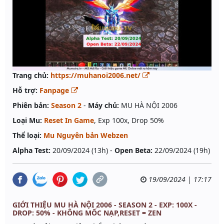
Trang chủ:
https://muhanoi2006.net/
Hỗ trợ:
Fanpage
Phiên bản:
Season 2
-
Máy chủ:
MU HÀ NỘI 2006
Loại Mu:
Reset In Game
, Exp 100x, Drop 50%
Thể loại:
Mu Nguyên bản Webzen
Alpha Test:
20/09/2024 (13h) -
Open Beta:
22/09/2024 (19h)
19/09/2024 | 17:17
GIỚI THIỆU MU HÀ NỘI 2006 - SEASON 2 - EXP: 100X -
DROP: 50% - KHÔNG MỐC NẠP,RESET = ZEN