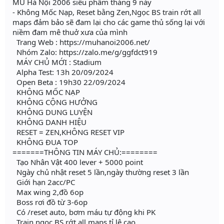
MU Hà Nội 2006 siêu phẩm tháng 9 này
- Không Mốc Nạp, Reset bằng Zen,Ngọc BS train rớt all
maps đảm bảo sẽ đam lại cho các game thủ sống lại với
niềm đam mê thuở xưa của mình
Trang Web : https://muhanoi2006.net/
Nhóm Zalo: https://zalo.me/g/ggfdct919
MÁY CHỦ MỚI : Stadium
Alpha Test: 13h 20/09/2024
Open Beta : 19h30 22/09/2024
KHÔNG MỐC NẠP
KHÔNG CỘNG HƯỞNG
KHÔNG DUNG LUYỆN
KHÔNG DANH HIỆU
RESET = ZEN,KHÔNG RESET VIP
KHÔNG ĐUA TOP
=======THÔNG TIN MÁY CHỦ:========
Tạo Nhân Vật 400 lever + 5000 point
Ngày chủ nhật reset 5 lần,ngày thường reset 3 lần
Giới hạn 2acc/PC
Max wing 2,đồ 6op
Boss rơi đồ từ 3-6op
Có /reset auto, bơm máu tự động khi PK
Train ngọc BS rớt all maps tỉ lệ cao