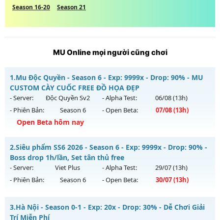
Season 16-20
Season 21
MU Online mọi người cũng chơi
1.
Mu Độc Quyền - Season 6 - Exp: 9999x - Drop: 90% - MU
CUSTOM CÀY CUỐC FREE ĐỒ HỌA ĐẸP
- Server:
Độc Quyền Sv2
- Alpha Test:
06/08
(13h)
- Phiên Bản:
Season 6
- Open Beta:
07/08
(13h)
Open Beta hôm nay
Mu Độc Quyền - MU CUSTOM CÀY CUỐC FREE ĐỒ HỌA ĐẸP
2.
Siêu phẩm SS6 2026 - Season 6 - Exp: 9999x - Drop: 90% -
Mu mới ra tháng 08 2026 - Mở máy chủ
Độc Quyền Sv2
vào
Boss drop 1h/lần, Set tân thủ free
13h ngày 07/08/2626
- Server:
Viet Plus
- Alpha Test:
29/07
(13h)
- Phiên Bản:
Season 6
- Open Beta:
30/07
(13h)
Exp: 9999x - Drop: 90%
Kiểu reset: Reset In Game
Siêu phẩm SS6 2026 - Boss drop 1h/lần, Set tân thủ free
3.
Hà Nội - Season 0-1 - Exp: 20x - Drop: 30% - Dễ Chơi Giải
Thể loại: Mu Custom thêm đồ mới
Mu mới ra tháng 07 2026 - Mở máy chủ
Viet Plus
vào 13h
Trí Miễn Phí