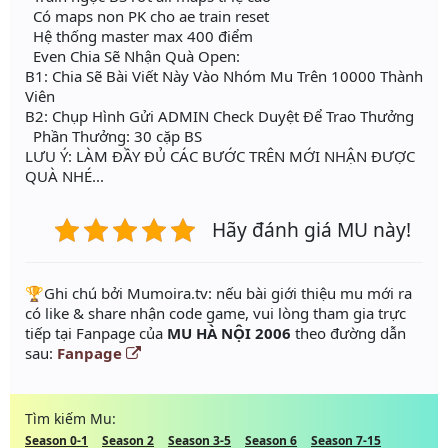
Có maps non PK cho ae train reset
Hệ thống master max 400 điểm
Even Chia Sẽ Nhận Quà Open:
B1: Chia Sẽ Bài Viết Này Vào Nhóm Mu Trên 10000 Thành
Viên
B2: Chụp Hình Gửi ADMIN Check Duyệt Để Trao Thưởng
Phần Thưởng: 30 cặp BS
LƯU Ý: LÀM ĐẦY ĐỦ CÁC BƯỚC TRÊN MỚI NHẬN ĐƯỢC
QUÀ NHÉ...
Hãy đánh giá MU này!
️🏆Ghi chú bởi Mumoira.tv: nếu bài giới thiệu mu mới ra
có like & share nhận code game, vui lòng tham gia trực
tiếp tại Fanpage của
MU HÀ NỘI 2006
theo đường dẫn
sau:
Fanpage
Tìm kiếm Mu:
Season 0-1
Season 2
Season 3-5
Season 6
Season 7-15