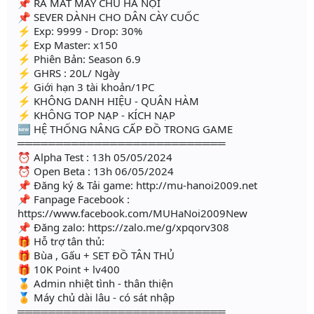
📌 RA MẮT MÁY CHỦ HÀ NỘI
📌 SEVER DÀNH CHO DÂN CÀY CUỐC
⚡ Exp: 9999 - Drop: 30%
⚡ Exp Master: x150
⚡ Phiên Bản: Season 6.9
⚡ GHRS : 20L/ Ngày
⚡ Giới hạn 3 tài khoản/1PC
⚡ KHÔNG DANH HIỆU - QUÂN HÀM
⚡ KHÔNG TOP NẠP - KÍCH NẠP
🆕 HỆ THỐNG NÂNG CẤP ĐỒ TRONG GAME
═══════════════════════════
⏰ Alpha Test : 13h 05/05/2024
⏰ Open Beta : 13h 06/05/2024
📌 Đăng ký & Tải game: http://mu-hanoi2009.net
📌 Fanpage Facebook :
https://www.facebook.com/MUHaNoi2009New
📌 Đăng zalo: https://zalo.me/g/xpqorv308
🎁 Hỗ trợ tân thủ:
🎁 Bùa , Gấu + SET ĐỒ TÂN THỦ
🎁 10K Point + lv400
🏅 Admin nhiệt tình - thân thiện
🏅 Máy chủ dài lâu - có sát nhập
═══════════════════════════