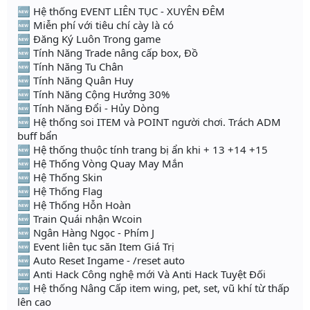
🆕 Hệ thống EVENT LIÊN TỤC - XUYÊN ĐÊM
🆕 Miễn phí với tiêu chí cày là có
🆕 Đăng Ký Luôn Trong game
🆕 Tính Năng Trade nâng cấp box, Đồ
🆕 Tính Năng Tu Chân
🆕 Tính Năng Quân Huy
🆕 Tính Năng Cộng Hưởng 30%
🆕 Tính Năng Đổi - Hủy Dòng
🆕 Hệ thống soi ITEM và POINT người chơi. Trách ADM
buff bẩn
🆕 Hệ thống thuộc tính trang bị ẩn khi + 13 +14 +15
🆕 Hệ Thống Vòng Quay May Mắn
🆕 Hệ Thống Skin
🆕 Hệ Thống Flag
🆕 Hệ Thống Hỗn Hoàn
🆕 Train Quái nhận Wcoin
🆕 Ngân Hàng Ngọc - Phím J
🆕 Event liên tục săn Item Giá Trị
🆕 Auto Reset Ingame - /reset auto
🆕 Anti Hack Công nghệ mới Và Anti Hack Tuyệt Đối
🆕 Hệ thống Nâng Cấp item wing, pet, set, vũ khí từ thấp
lên cao