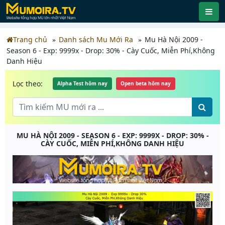
Trang chủ
Danh sách Mu Mới Ra
Mu Hà Nội 2009 -
Season 6 - Exp: 9999x - Drop: 30% - Cày Cuốc, Miễn Phí,Không
Danh Hiệu
Lọc theo:
Alpha Test hôm nay
Open beta hôm nay
MU HÀ NỘI 2009 - SEASON 6 - EXP: 9999X - DROP: 30% -
CÀY CUỐC, MIỄN PHÍ,KHÔNG DANH HIỆU