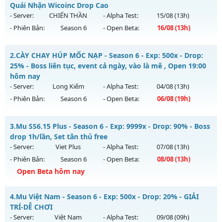
Quái Nhận Wicoinc Drop Cao
- Server:
CHIẾN THẦN
- Alpha Test:
15/08
(13h)
- Phiên Bản:
Season 6
- Open Beta:
16/08
(13h)
PK Máu Lửa - Đánh Quái Nhận Wicoinc Drop Cao
2.
CÀY CHAY HÚP MỐC NẠP - Season 6 - Exp: 500x - Drop:
Mu mới ra tháng 08 2026 - Mở máy chủ
CHIẾN THẦN
vào
25% - Boss liên tục, event cả ngày, vào là mê , Open 19:00
13h ngày 16/08/2626
hôm nay
- Server:
Long Kiếm
- Alpha Test:
04/08
(13h)
Exp: 1000x - Drop: 20%
- Phiên Bản:
Season 6
- Open Beta:
06/08
(19h)
Kiểu reset: Reset In Game
Thể loại: Mu Nguyên bản Webzen
CÀY CHAY HÚP MỐC NẠP - Boss liên tục, event cả ngày, vào
3.
Mu SS6.15 Plus - Season 6 - Exp: 9999x - Drop: 90% - Boss
là mê , Open 19:00 hôm nay
Antihack: GameGuard
drop 1h/lần, Set tân thủ free
Mu mới ra tháng 08 2026 - Mở máy chủ
Long Kiếm
vào 19h
- Server:
Viet Plus
- Alpha Test:
07/08
(13h)
ngày 06/08/2626
- Phiên Bản:
Season 6
- Open Beta:
08/08
(13h)
Exp: 500x - Drop: 25%
Open Beta hôm nay
Kiểu reset: Reset In Game
Mu SS6.15 Plus - Boss drop 1h/lần, Set tân thủ free
4.
Mu Việt Nam - Season 6 - Exp: 500x - Drop: 20% - GIẢI
Thể loại: Mu Nguyên bản Webzen
Mu mới ra tháng 08 2026 - Mở máy chủ
Viet Plus
vào 13h
TRÍ-DỄ CHƠI
Antihack: VIP SHIELD
ngày 08/08/2626
- Server:
Việt Nam
- Alpha Test:
09/08
(09h)