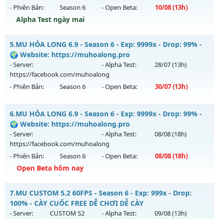
- Phiên Bản:
Season 6
- Open Beta:
10/08
(13h)
Exp: 9999x - Drop: 90%
Alpha Test ngày mai
Kiểu reset: Reset In Game
Thể loại: Mu Bán Đồ Full Trong Shop
Mu Việt Nam - GIẢI TRÍ-DỄ CHƠI
5.
MU HỎA LONG 6.9 - Season 6 - Exp: 9999x - Drop: 99% -
Antihack: Phoenix chống hack mới
Mu mới ra tháng 08 2026 - Mở máy chủ
Việt Nam
vào 13h
🌍 Website: https://muhoalong.pro
ngày 10/08/2626
- Server:
- Alpha Test:
28/07
(13h)
https://facebook.com/muhoalong
Exp: 500x - Drop: 20%
- Phiên Bản:
Season 6
- Open Beta:
30/07
(13h)
Kiểu reset: Reset In Game
Thể loại: Mu Nguyên bản Webzen
MU HỎA LONG 6.9 - 🌍 Website: https://muhoalong.pro
6.
MU HỎA LONG 6.9 - Season 6 - Exp: 9999x - Drop: 99% -
Antihack: PRO
Mu mới ra tháng 07 2026 - Mở máy chủ
🌍 Website: https://muhoalong.pro
https://facebook.com/muhoalong
vào 13h ngày
- Server:
- Alpha Test:
08/08
(18h)
30/07/2626
https://facebook.com/muhoalong
- Phiên Bản:
Season 6
- Open Beta:
08/08
(18h)
Exp: 9999x - Drop: 99%
Open Beta hôm nay
Kiểu reset: Non Reset
Thể loại: Mu Nguyên bản Webzen
MU HỎA LONG 6.9 - 🌍 Website: https://muhoalong.pro
7.
MU CUSTOM 5.2 60FPS - Season 6 - Exp: 999x - Drop:
Antihack: Xshiel
Mu mới ra tháng 08 2026 - Mở máy chủ
100% - CÀY CUỐC FREE DỄ CHƠI DỄ CÀY
https://facebook.com/muhoalong
vào 18h ngày
- Server:
CUSTOM S2
- Alpha Test:
09/08
(13h)