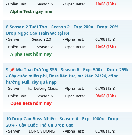
08/08/2626
- Phiên Bản:
Season 6
- Open Beta:
10/08
(13h)
Exp: 9999x - Drop: 99%
Alpha Test ngày mai
Kiểu reset: Non Reset
MU CUSTOM 5.2 60FPS - CÀY CUỐC FREE DỄ CHƠI DỄ CÀY
8.
Season 2 Tuổi Thơ - Season 2 - Exp: 200x - Drop: 20% -
Thể loại: Mu Nguyên bản Webzen
Mu mới ra tháng 08 2026 - Mở máy chủ
CUSTOM S2
vào 13h
Drop Ngọc Cao Train Wc tại K4
Antihack: XShield
ngày 10/08/2626
- Server:
Season 2.0
- Alpha Test:
08/08
(13h)
- Phiên Bản:
Season 2
- Open Beta:
10/08
(13h)
Exp: 999x - Drop: 100%
Alpha Test hôm nay
Kiểu reset: Reset In Game
Thể loại: Mu Custom thêm đồ mới
Season 2 Tuổi Thơ - Drop Ngọc Cao Train Wc tại K4
9.
📌 Mu Thái Dương SS6 - Season 6 - Exp: 500x - Drop: 25%
Antihack: XShield
Mu mới ra tháng 08 2026 - Mở máy chủ
Season 2.0
vào 13h
- Cày cuốc miễn phí, Boss liên tục, sự kiện 24/24, cộng
ngày 10/08/2626
hưởng Full, cày quà nạp
- Server:
Thái Dương Clasic
- Alpha Test:
07/08
(13h)
Exp: 200x - Drop: 20%
- Phiên Bản:
Season 6
- Open Beta:
08/08
(13h)
Kiểu reset: Reset In Game
Open Beta hôm nay
Thể loại: Mu Bán Đồ Full Trong Shop
📌 Mu Thái Dương SS6 - Cày cuốc miễn phí, Boss liên tục,
Antihack: GameGuard
10.
Drop Cao Boss Nhiều - Season 6 - Exp: 1000x - Drop:
sự kiện 24/24, cộng hưởng Full, cày quà nạp
20% - Cày Cuốc Thả Ga Drop Cao
Mu mới ra tháng 08 2026 - Mở máy chủ
Thái Dương Clasic
- Server:
LONG VƯƠNG
- Alpha Test:
05/08
(13h)