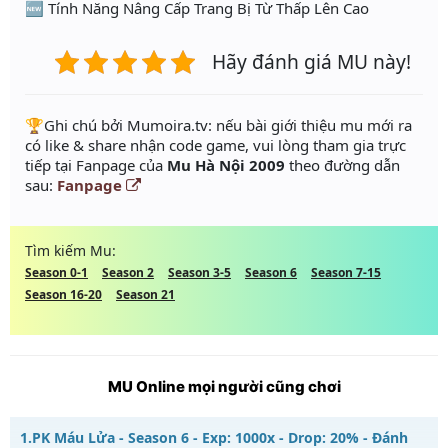
🆕 Tính Năng Nâng Cấp Trang Bị Từ Thấp Lên Cao
Hãy đánh giá MU này!
️🏆Ghi chú bởi Mumoira.tv: nếu bài giới thiệu mu mới ra
có like & share nhận code game, vui lòng tham gia trực
tiếp tại Fanpage của
Mu Hà Nội 2009
theo đường dẫn
sau:
Fanpage
Tìm kiếm Mu:
Season 0-1
Season 2
Season 3-5
Season 6
Season 7-15
Season 16-20
Season 21
MU Online mọi người cũng chơi
1.
PK Máu Lửa - Season 6 - Exp: 1000x - Drop: 20% - Đánh