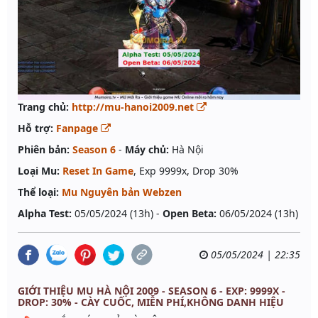
Trang chủ:
http://mu-hanoi2009.net
Hỗ trợ:
Fanpage
Phiên bản:
Season 6
-
Máy chủ:
Hà Nội
Loại Mu:
Reset In Game
, Exp 9999x, Drop 30%
Thể loại:
Mu Nguyên bản Webzen
Alpha Test:
05/05/2024 (13h) -
Open Beta:
06/05/2024 (13h)
05/05/2024 | 22:35
GIỚI THIỆU MU HÀ NỘI 2009 - SEASON 6 - EXP: 9999X -
DROP: 30% - CÀY CUỐC, MIỄN PHÍ,KHÔNG DANH HIỆU