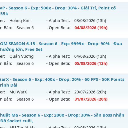
P - Season 6 - Exp: 500x - Drop: 30% - Giải Trí, Point cố
 55k
er:
Hoàng Kim
- Alpha Test:
03/08
/2026
(13h)
ên Bản:
Season 6
- Open Beta:
04/08
/2026
(19h)
 PvP - Giải Trí, Point cố định 55k
OM SEASON 6.15 - Season 6 - Exp: 9999x - Drop: 90% - Đua
thưởng lớn, Free Set
 mới ra tháng 08 2026 - Mở máy chủ
Hoàng Kim
vào 19h n
er:
Quân Vương
- Alpha Test:
04/08
/2026
(13h)
ên Bản:
Season 6
- Open Beta:
05/08
/2026
(13h)
p: 500x - Drop: 30%
ểu reset: Reset In Game
STOM SEASON 6.15 - Đua Top thưởng lớn, Free Set
rX - Season 6 - Exp: 400x - Drop: 20% - 60 FPS - 50K Points
hể loại: Mu Nguyên bản Webzen
Trình Dài
 mới ra tháng 08 2026 - Mở máy chủ
Quân Vương
vào 13h
er:
Mu WarX
- Alpha Test:
29/07
/2026
(20h)
tihack: Anti Vip bắt hack tuyệt đối
ên Bản:
Season 6
- Open Beta:
31/07
/2026
(20h)
p: 9999x - Drop: 90%
ểu reset: Reset In Game
 WarX - 60 FPS - 50K Points - Lộ Trình Dài
huật Ma - Season 6 - Exp: 200x - Drop: 30% - Săn Boss nhận
ể loại: Mu Bán Đồ Full Trong Shop
 Đồ Socket cuối,
 mới ra tháng 07 2026 - Mở máy chủ
Mu WarX
vào 20h ngà
er:
MU Thuật Ma
- Alpha Test:
02/08
/2026
(13h)