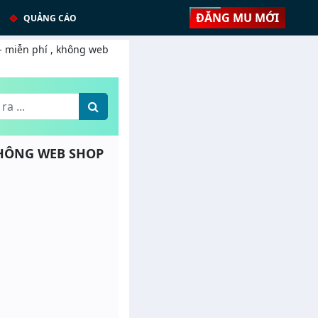
ĐĂNG MU MỚI
QUẢNG CÁO
 - miễn phí , không web
 KHÔNG WEB SHOP