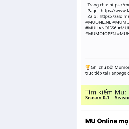
Trang chủ: https://m
Page : https://www.
Zalo : https://zalo.
#MUONLINE #MUMO
#MUHANOISS6 #MU
#MUMOIOPEN #MUH
️🏆Ghi chú bởi Mumoir
trực tiếp tại Fanpage
Tìm kiếm Mu:
Season 0-1
Seaso
MU Online mọi