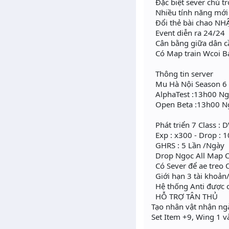
Đặc biệt sever chú tr
Nhiều tính năng mới 
Đổi thẻ bài chao NH
Event diễn ra 24/24
Cân bằng giữa dân c
Có Map train Wcoi Ba
Thông tin server
Mu Hà Nội Season 6 r
AlphaTest :13h00 N
Open Beta :13h00 N
Phát triển 7 Class : 
Exp : x300 - Drop : 
GHRS : 5 Lần /Ngày
Drop Ngọc All Map 
Có Sever để ae treo O
Giới hạn 3 tài khoản
Hệ thống Anti được 
HỖ TRỢ TÂN THỦ
Tạo nhân vật nhận ng
Set Item +9, Wing 1 v