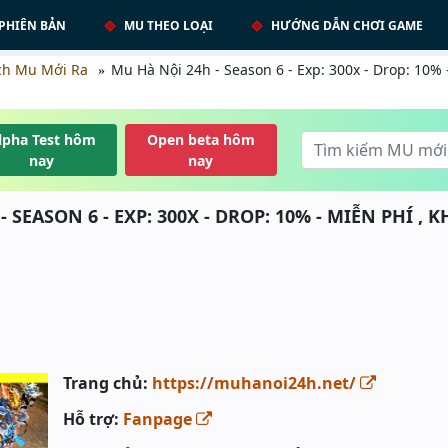
PHIÊN BẢN
MU THEO LOẠI
HƯỚNG DẪN CHƠI GAME
ch Mu Mới Ra
Mu Hà Nội 24h - Season 6 - Exp: 300x - Drop: 10%
lpha Test hôm
Open beta hôm
nay
nay
- SEASON 6 - EXP: 300X - DROP: 10% - MIỄN PHÍ ,
Trang chủ:
https://muhanoi24h.net/
Hỗ trợ:
Fanpage