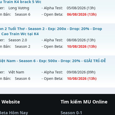
hể loại: Mu Nguyên bản Webzen
u Train K4 brack 5 Wc
 mới ra tháng 08 2026 - Mở máy chủ
Huyền Thoại
vào 14h
er:
Long Vương
- Alpha Test:
05/08
/2026
(13h)
tihack: Yes
ên Bản:
Season 6
- Open Beta:
06/08
/2026
(13h)
p: 100x - Drop: 10%
ểu reset: Reset In Game
 Reset hàng ngày - Boss Nhiều Train K4 brack 5 Wc
n 2 Tuổi Thơ - Season 2 - Exp: 200x - Drop: 20% - Drop
hể loại: Mu Nguyên bản Webzen
 Cao Train Wc tại K4
 mới ra tháng 08 2026 - Mở máy chủ
Long Vương
vào 13h 
er:
Season 2.0
- Alpha Test:
08/08
/2026
(13h)
tihack: ICM
ên Bản:
Season 2
- Open Beta:
10/08
/2026
(13h)
p: 1000x - Drop: 20%
ểu reset: Reset In Game
ason 2 Tuổi Thơ - Drop Ngọc Cao Train Wc tại K4
ệt Nam - Season 6 - Exp: 500x - Drop: 20% - GIẢI TRÍ-DỄ
hể loại: Mu Nguyên bản Webzen
I
 mới ra tháng 08 2026 - Mở máy chủ
Season 2.0
vào 13h n
er:
Việt Nam
- Alpha Test:
09/08
/2026
(09h)
ntihack: GameGuard
ên Bản:
Season 6
- Open Beta:
10/08
/2026
(13h)
p: 200x - Drop: 20%
ểu reset: Reset In Game
 Việt Nam - GIẢI TRÍ-DỄ CHƠI
ể loại: Mu Bán Đồ Full Trong Shop
 Website
Tìm kiếm MU Online
 mới ra tháng 08 2026 - Mở máy chủ
Việt Nam
vào 13h ng
cá đổi thưởng
|
Xôi Lạc TV
|
789club
|
789club
ntihack: GameGuard
á banh Thapcamtv
|
RR88
|
xem bóng đá
|
xem b
p: 500x - Drop: 20%
Beta Hôm Nay
Season 0-1