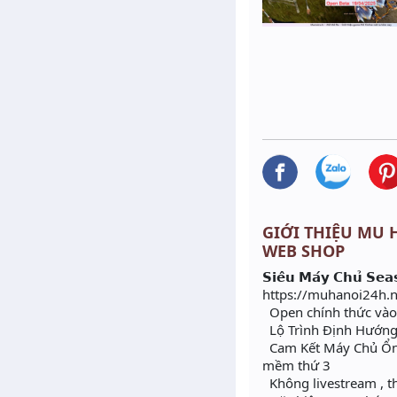
GIỚI THIỆU MU H
WEB SHOP
𝗦𝗶𝗲̂𝘂 𝗠𝗮́𝘆 𝗖𝗵𝘂̉ 𝗦𝗲𝗮
https://muhanoi24h.n
Open chính thức vào
Lộ Trình Định Hướng 
Cam Kết Máy Chủ Ổn Đ
mềm thứ 3
Không livestream , t