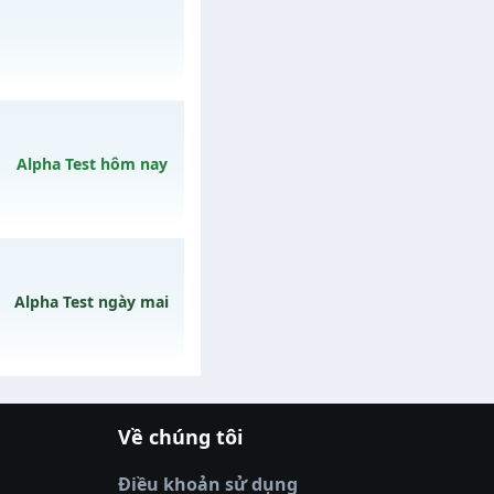
 ngày 15/08/2626
ngày 06/08/2626
Alpha Test hôm nay
gày 10/08/2626
Alpha Test ngày mai
Về chúng tôi
ày 10/08/2626
|
xoilactv
|
Link xem bóng đá
óng đá trực tiếp
|
xem bóng đá trực
Điều khoản sử dụng