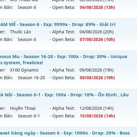
tihack: Phoenix Season 6.15
ên Bản:
Season 6
- Open Beta:
04/08
/2026
(13h)
p: 400x - Drop: 20%
ểu reset: Reset In Game
 Thuật Ma - Săn Boss nhận Xu & Đồ Socket cuối,
M MÊ - Season 6 - Exp: 9999x - Drop: 89% - Giải trí
ể loại: Mu Custom thêm đồ mới
er:
Thuốc Lào
- Alpha Test:
04/08
/2026
(20h)
 mới ra tháng 08 2026 - Mở máy chủ
MU Thuật Ma
vào 13
ên Bản:
Season 6
- Open Beta:
07/08
/2026
(10h)
tihack: UGK Shield + Phoenix
p: 200x - Drop: 30%
 ĐAM MÊ - Giải trí
nous Mu - Season 16-20 - Exp: 100x - Drop: 30% - Unique
ểu reset: Reset In Game
s system, freebies!
 mới ra tháng 08 2026 - Mở máy chủ
Thuốc Lào
vào 10h ng
hể loại: Mu Nguyên bản Webzen
er:
X100 Dynamic
- Alpha Test:
09/08
/2026
(19h)
ên Bản:
Season 16-20
- Open Beta:
09/08
/2026
(19h)
p: 9999x - Drop: 89%
tihack: VietGuard
ểu reset: Reset In Game
minous Mu - Unique resets system, freebies!
 Nội - Season 0-1 - Exp: 100x - Drop: 10% - Ổn Định , Lâu
ể loại: Mu Bán Đồ Full Trong Shop
 mới ra tháng 08 2026 - Mở máy chủ
X100 Dynamic
vào 19
er:
Huyền Thoại
- Alpha Test:
12/08
/2026
(14h)
tihack: UGK
ên Bản:
Season 0-1
- Open Beta:
15/08
/2026
(14h)
p: 100x - Drop: 30%
ểu reset: Reset In Game
 Hà Nội - Ổn Định , Lâu Dài
eset hàng ngày - Season 6 - Exp: 1000x - Drop: 20% - Boss