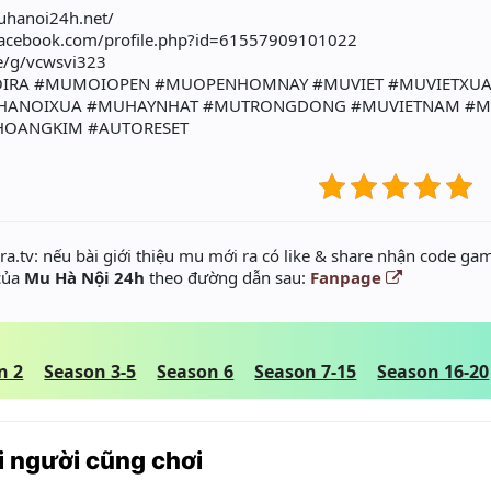
uhanoi24h.net/
facebook.com/profile.php?id=61557909101022
me/g/vcwsvi323
IRA #MUMOIOPEN #MUOPENHOMNAY #MUVIET #MUVIETXU
HANOIXUA #MUHAYNHAT #MUTRONGDONG #MUVIETNAM #M
OANGKIM #AUTORESET
a.tv: nếu bài giới thiệu mu mới ra có like & share nhận code gam
 của
Mu Hà Nội 24h
theo đường dẫn sau:
Fanpage
n 2
Season 3-5
Season 6
Season 7-15
Season 16-20
 người cũng chơi