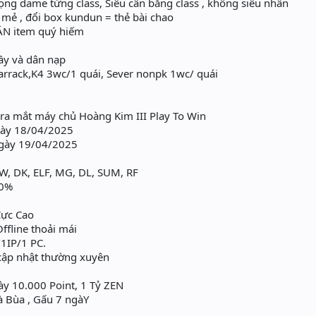
ọng dame từng class, Siêu cân bằng class , không siêu nhân
mẻ , đổi box kundun = thẻ bài chao
ẬN item quý hiếm
ầy và dân nạp
rrack,K4 3wc/1 quái, Sever nonpk 1wc/ quái
a mắt máy chủ Hoàng Kim III Play To Win
gày 18/04/2025
gày 19/04/2025
DW, DK, ELF, MG, DL, SUM, RF
10%
Cực Cao
ffline thoải mái
/1IP/1 PC.
cập nhật thường xuyên
ày 10.000 Point, 1 Tỷ ZEN
à Bùa , Gấu 7 ngàY