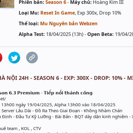
Phiên bản:
Season 6
-
Máy chủ:
Hoàng Kim III
Loại Mu:
Reset In Game
, Exp 300x, Drop 10%
Thể loại:
Mu Nguyên bản Webzen
Alpha Test:
18/04/2025 (13h) -
Open Beta:
19/04/2
À NỘI 24H - SEASON 6 - EXP: 300X - DROP: 10% - 
𝗼𝗻 𝟲.𝟯 𝗣𝗿𝗲𝗺𝗶𝘂𝗺 - 𝗧𝗶𝗲̂́𝗽 𝗻𝗼̂́𝗶 𝘁𝗵𝗮̀𝗻𝗵 𝗰𝗼̂𝗻𝗴
et/
 13h00 ngày 19/04/2025, Alpha 13h00 vào 18/04/2025
Server Lâu Dài - Đồ Ra Theo Giai Đoạn - Không Nhàm Chán
ịnh - Đầu Tư Kỹ Lưỡng - Bài Bản - BQT dày dặn kinh nghiệm - 
huê team , KOL , CTV