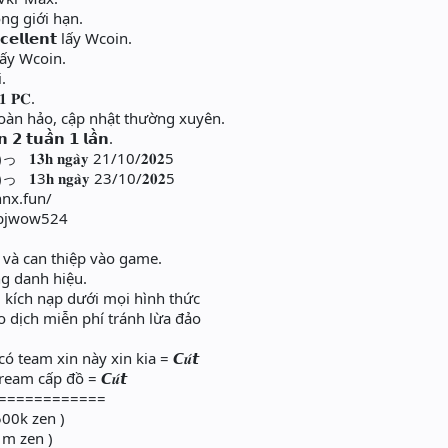
ng giới hạn.
𝗰𝗲𝗹𝗹𝗲𝗻𝘁 lấy Wcoin.
 lấy Wcoin.
.
𝟏 𝐏𝐂.
àn hảo, cập nhật thường xuyên.
 𝟮 𝘁𝘂𝗮̂̀𝗻 𝟭 𝗹𝗮̂̀𝗻.
っ 𝟏𝟑𝐡 𝐧𝐠𝐚̀𝐲 21/10/𝟐𝟎𝟐5
っ 𝟏3𝐡 𝐧𝐠𝐚̀𝐲 23/10/𝟐𝟎𝟐5
hnx.fun/
wbjwow524
và can thiệp vào game.
 danh hiệu.
kích nạp dưới mọi hình thức
o dịch miễn phí tránh lừa đảo
team xin này xin kia = 𝘾𝒖́𝙩
am cấp đồ = 𝘾𝒖́𝙩
============
500k zen )
1m zen )