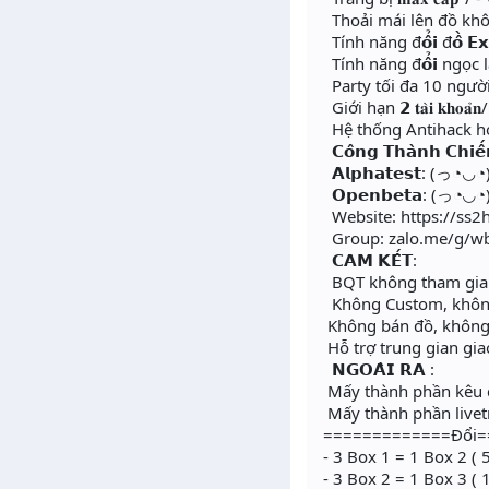
Thoải mái lên đồ khô
Tính năng đ𝗼̂̉𝗶 đ𝗼̂̀ 𝗘𝘅
Tính năng đ𝗼̂̉𝗶 ngọc
Party tối đa 10 người
Giới hạn 𝟮 𝐭𝐚̀𝐢 𝐤𝐡𝐨𝐚̉𝐧/
Hệ thống Antihack ho
𝗖𝗼̂𝗻𝗴 𝗧𝗵𝗮̀𝗻𝗵 𝗖𝗵𝗶𝗲̂́𝗻
𝗔𝗹𝗽𝗵𝗮𝘁𝗲𝘀𝘁: (っ◔◡◔)
𝗢𝗽𝗲𝗻𝗯𝗲𝘁𝗮: (っ◔◡◔)
Website: https://ss2
Group: zalo.me/g/
𝗖𝗔𝗠 𝗞𝗘̂́𝗧:
BQT không tham gia 
Không Custom, không
Không bán đồ, không 
Hỗ trợ trung gian gia
𝗡𝗚𝗢𝗔̀𝗜 𝗥𝗔 :
Mấy thành phần kêu có 
Mấy thành phần livetre
=============Đổi=
- 3 Box 1 = 1 Box 2 ( 
- 3 Box 2 = 1 Box 3 ( 