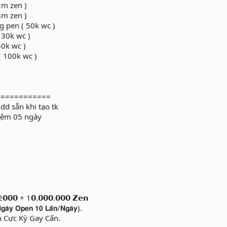
2m zen )
3m zen )
g pen ( 50k wc )
 30k wc )
50k wc )
( 100k wc )
============
d sẵn khi tạo tk
iệm 05 ngày
𝟬𝟬 + 1𝟬.𝟬𝟬𝟬.𝟬𝟬𝟬 𝗭𝗲𝗻
𝗮̀𝘆 𝗢𝗽𝗲𝗻 𝟭𝟬 𝗟𝗮̂̀𝗻/𝗡𝗴𝗮̀𝘆).
 Cực Kỳ Gay Cấn.