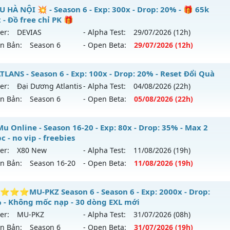
 SS6.15 Plus - Boss drop 1h/lần, Set tân thủ free
U HÀ NỘI 💥 - Season 6 - Exp: 300x - Drop: 20% - 🎁 65k
 - Đồ free chỉ PK 🎁
 mới ra tháng 08 2026 - Mở máy chủ
Viet Plus
vào 13h ngà
er:
DEVIAS
- Alpha Test:
29/07
/2026
(12h)
ên Bản:
Season 6
- Open Beta:
29/07
/2026
(12h)
p: 9999x - Drop: 90%
ểu reset: Reset In Game
 MU HÀ NỘI 💥 - 🎁 65k Point - Đồ free chỉ PK 🎁
LANS - Season 6 - Exp: 100x - Drop: 20% - Reset Đổi Quà
ể loại: Mu Bán Đồ Full Trong Shop
er:
Đại Dương Atlantis
- Alpha Test:
04/08
/2026
(22h)
 mới ra tháng 07 2026 - Mở máy chủ
DEVIAS
vào 12h ngày 
ên Bản:
Season 6
- Open Beta:
05/08
/2026
(22h)
tihack: Phoenix chống hack mới
p: 300x - Drop: 20%
 ATLANS - Reset Đổi Quà
u Online - Season 16-20 - Exp: 80x - Drop: 35% - Max 2
ểu reset: Reset In Game
c - no vip - freebies
 mới ra tháng 08 2026 - Mở máy chủ
Đại Dương Atlantis
v
ể loại: Mu Custom thêm đồ mới
er:
X80 New
- Alpha Test:
11/08
/2026
(19h)
/08/2626
ên Bản:
Season 16-20
- Open Beta:
11/08
/2026
(19h)
ntihack: BDCAM
p: 100x - Drop: 20%
p Mu Online - Max 2 acc/pc - no vip - freebies
⭐MU-PKZ Season 6 - Season 6 - Exp: 2000x - Drop:
ểu reset: Reset In Game
 - Không mốc nạp - 30 dòng EXL mới
 mới ra tháng 08 2026 - Mở máy chủ
X80 New
vào 19h ngà
ể loại: Mu Nguyên bản Webzen
er:
MU-PKZ
- Alpha Test:
31/07
/2026
(08h)
ên Bản:
Season 6
- Open Beta:
31/07
/2026
(19h)
p: 80x - Drop: 35%