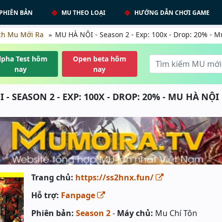
PHIÊN BẢN
MU THEO LOẠI
HƯỚNG DẪN CHƠI GAME
ch Mu Mới Ra
MU HÀ NỘI - Season 2 - Exp: 100x - Drop: 20% - M
lpha Test hôm
Open beta hôm
nay
nay
 - SEASON 2 - EXP: 100X - DROP: 20% - MU HÀ NỘI 
Trang chủ:
https://ss2hnx.fun/
Hỗ trợ:
Fanpage
Phiên bản:
Season 2
-
Máy chủ:
Mu Chí Tôn