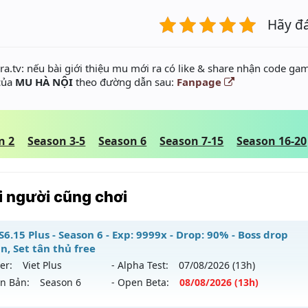
Hãy đ
a.tv: nếu bài giới thiệu mu mới ra có like & share nhận code gam
 của
MU HÀ NỘI
theo đường dẫn sau:
Fanpage
n 2
Season 3-5
Season 6
Season 7-15
Season 16-20
 người cũng chơi
6.15 Plus - Season 6 - Exp: 9999x - Drop: 90% - Boss drop
n, Set tân thủ free
er:
Viet Plus
- Alpha Test:
07/08
/2026
(13h)
ên Bản:
Season 6
- Open Beta:
08/08
/2026
(13h)