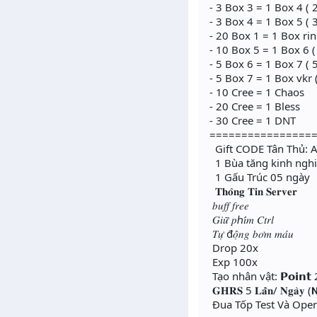
- 3 Box 3 = 1 Box 4 ( 
- 3 Box 4 = 1 Box 5 ( 
- 20 Box 1 = 1 Box rin
- 10 Box 5 = 1 Box 6 (
- 5 Box 6 = 1 Box 7 ( 
- 5 Box 7 = 1 Box vkr 
- 10 Cree = 1 Chaos
- 20 Cree = 1 Bless
- 30 Cree = 1 DNT
================
Gift CODE Tân Thủ: Ad
1 Bùa tăng kinh ngh
1 Gấu Trúc 05 ngày
𝐓𝐡𝐨̂𝐧𝐠 𝐓𝐢𝐧 𝐒𝐞𝐫𝐯𝐞𝐫
𝑏𝑢𝑓𝑓 𝑓𝑟𝑒𝑒
𝐺𝑖𝑢̛̃ 𝑝ℎ𝑖́𝑚 𝐶𝑡𝑟𝑙
𝑇𝑢̛̣ đ𝑜̣̂𝑛𝑔 𝑏𝑜̛𝑚 𝑚𝑎́𝑢
Drop 20x
Exp 100x
Tạo nhân vật: 𝗣𝗼𝗶𝗻𝘁 2
𝐆𝐇𝐑𝐒 5 𝐋𝐚̂̀𝐧/ 𝐍𝐠𝐚̀𝐲 (𝗡𝗴
Đua Tốp Test Và Open