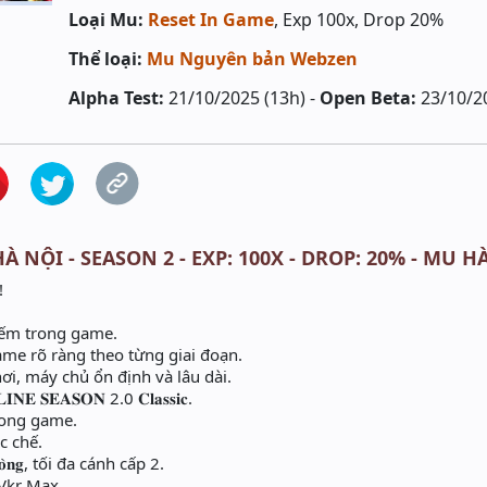
Loại Mu:
Reset In Game
, Exp 100x, Drop 20%
Thể loại:
Mu Nguyên bản Webzen
Alpha Test:
21/10/2025 (13h) -
Open Beta:
23/10/2
À NỘI - SEASON 2 - EXP: 100X - DROP: 20% - MU H
!
iếm trong game.
ame rõ ràng theo từng giai đoạn.
, máy chủ ổn định và lâu dài.
𝐍𝐄 𝐒𝐄𝐀𝐒𝐎𝐍 2.0 𝐂𝐥𝐚𝐬𝐬𝐢𝐜.
p trong game.
c chế.
̀𝐧𝐠, tối đa cánh cấp 2.
 - Vkr Max.