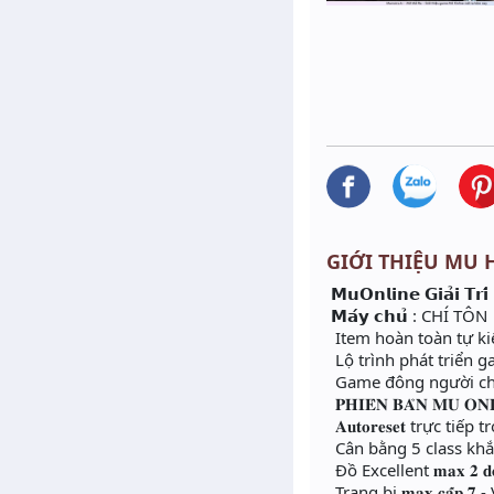
GIỚI THIỆU MU H
𝗠𝘂𝗢𝗻𝗹𝗶𝗻𝗲 𝗚𝗶𝗮̉𝗶 𝗧𝗿𝗶́ 
𝗠𝗮́𝘆 𝗰𝗵𝘂̉ : CHÍ TÔN
Item hoàn toàn tự k
Lộ trình phát triển g
Game đông người chơi
𝐏𝐇𝐈𝐄̂𝐍 𝐁𝐀̉𝐍 𝐌𝐔 𝐎𝐍𝐋
𝐀𝐮𝐭𝐨𝐫𝐞𝐬𝐞𝐭 trực tiế
Cân bằng 5 class khắ
Đồ Excellent 𝐦𝐚𝐱 𝟐 𝐝
Trang bị 𝐦𝐚𝐱 𝐜𝐚̂́𝐩 𝟕