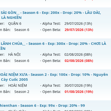
tihack: Shark
ểu reset: Reset In Game
⭐⭐⭐⭐MU-PKZ Season 6 - Không mốc nạp - 30 dòng EX
SÀI GÒN__ - Season 6 - Exp: 200x - Drop: 20% - LÂU DÀI,
hể loại: Mu Nguyên bản Webzen
 LÀ NGHIỀN
 mới ra tháng 07 2026 - Mở máy chủ
MU-PKZ
vào 19h ngày
er:
QUẬN 6
- Alpha Test:
29/07
/2026
(13h)
tihack: AntiShield
ên Bản:
Season 6
- Open Beta:
29/07
/2026
(13h)
p: 2000x - Drop: 200%
ểu reset: Reset In Game
_MU SÀI GÒN__ - LÂU DÀI, CHƠI LÀ NGHIỀN
 LÃNH CHÚA__ - Season 6 - Exp: 300x - Drop: 20% - CHƠI LÀ
hể loại: Mu Nguyên bản Webzen
IỀN
 mới ra tháng 07 2026 - Mở máy chủ
QUẬN 6
vào 13h ngày
er:
HÀ NỘI
- Alpha Test:
02/08
/2026
(08h)
tihack: SuperAnti
ên Bản:
Season 6
- Open Beta:
02/08
/2026
(08h)
p: 200x - Drop: 20%
ểu reset: Reset In Game
_MU LÃNH CHÚA__ - CHƠI LÀ NGHIỀN
OÀI NIỆM XƯA - Season 2 - Exp: 100x - Drop: 10% - Nguyên
hể loại: Mu Nguyên bản Webzen
 Cày Cuốc 2005
 mới ra tháng 08 2026 - Mở máy chủ
HÀ NỘI
vào 08h ngày
er:
HOÀI NIỆM
- Alpha Test:
30/07
/2026
(19h)
tihack: AntiShark
ên Bản:
Season 2
- Open Beta:
01/08
/2026
(19h)
p: 300x - Drop: 20%
ểu reset: Reset In Game
U HOÀI NIỆM XƯA - Nguyên Thủy Cày Cuốc 2005
ienthan - Season 6 - Exp: 99x - Drop: 20% - 99
hể loại: Mu Nguyên bản Webzen