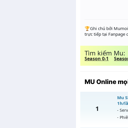
️🏆Ghi chú bởi Mumoir
trực tiếp tại Fanpage
Tìm kiếm Mu:
Season 0-1
Seaso
MU Online mọi
Mu SS
1h/lầ
1
- Serv
- Phi